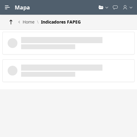
Ir para Conteúdo Principal
Mapa
Home
Indicadores FAPEG