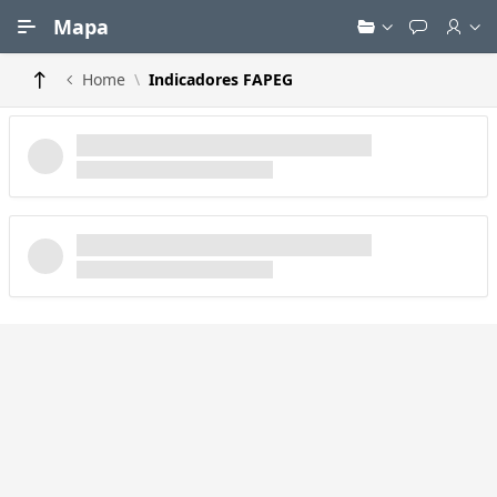
Ir para Conteúdo Principal
Mapa
Home
Indicadores FAPEG