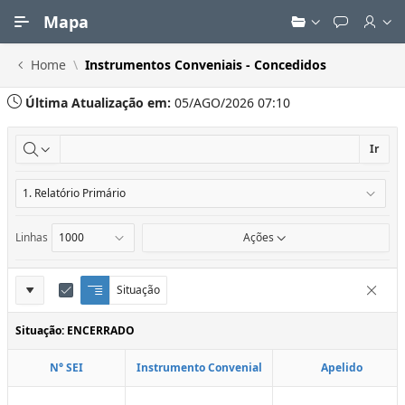
Ir para Conteúdo Principal
Mapa
Home
Instrumentos Conveniais - Concedidos
Última Atualização em:
05/AGO/2026 07:10
Ir
Linhas
Ações
Definições
Situação
Q
E
Remove
u
d
do
e
i
Situação: ENCERRADO
Relatório
b
t
r
a
N° SEI
Instrumento Convenial
Apelido
a
r
d
C
e
o