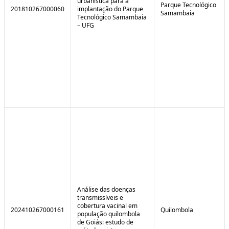
urbanística para a
Parque Tecnológico
201810267000060
implantação do Parque
Samambaia
Tecnológico Samambaia
– UFG
Análise das doenças
transmissíveis e
cobertura vacinal em
202410267000161
Quilombola
população quilombola
de Goiás: estudo de