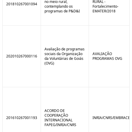
no meio rural,
RURAL -
201810267001094
contemplando os
Fortalecimento-
programas de P&D&I
EMATER/2018
Avaliação de programas
sociais da Organização
AVALIAÇÃO
202010267000116
da Voluntárias de Goiás
PROGRAMAS OVG
(OVG)
ACORDO DE
COOPERAÇÃO
201610267001193
INRIA/CNRS/EMBRACE
INTERNACIONAL
FAPEG/INRIA/CNRS