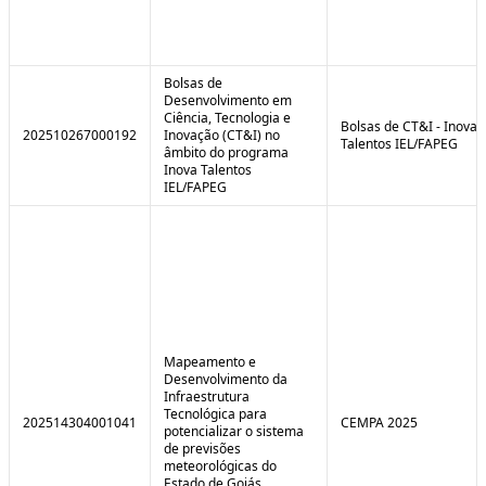
Bolsas de
Desenvolvimento em
Ciência, Tecnologia e
Bolsas de CT&I - Inova
202510267000192
Inovação (CT&I) no
Talentos IEL/FAPEG
âmbito do programa
Inova Talentos
IEL/FAPEG
Mapeamento e
Desenvolvimento da
Infraestrutura
Tecnológica para
202514304001041
CEMPA 2025
potencializar o sistema
de previsões
meteorológicas do
Estado de Goiás