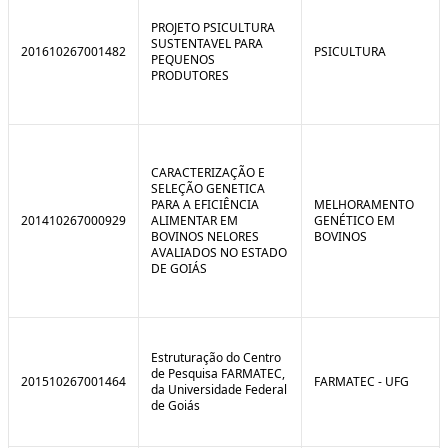
C
n
o
t
PROJETO PSICULTURA
n
r
SUSTENTAVEL PARA
201610267001482
PSICULTURA
t
o
PEQUENOS
r
l
PRODUTORES
o
B
l
r
e
e
:
a
S
k
i
CARACTERIZAÇÃO E
t
SELEÇÃO GENETICA
u
PARA A EFICIÊNCIA
MELHORAMENTO
a
201410267000929
ALIMENTAR EM
GENÉTICO EM
ç
BOVINOS NELORES
BOVINOS
ã
AVALIADOS NO ESTADO
o
DE GOIÁS
Estruturação do Centro
de Pesquisa FARMATEC,
201510267001464
FARMATEC - UFG
da Universidade Federal
de Goiás