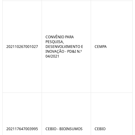
CONVÊNIO PARA
PESQUISA,
202110267001027
DESENVOLVIMENTO E
CEMPA
INOVAÇÃO - PD&I N.º
04/2021
202117647003995
CEBIO - BIOINSUMOS
CEBIO