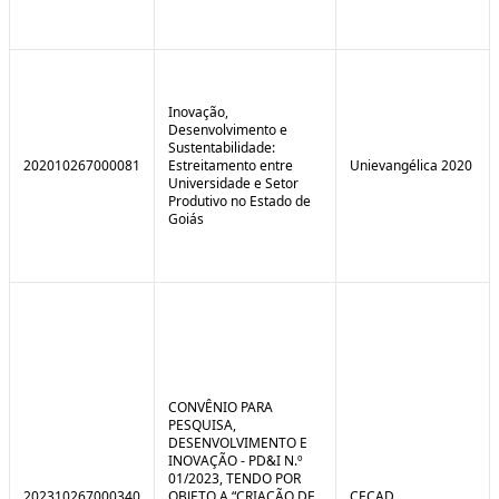
Inovação,
Desenvolvimento e
Sustentabilidade:
202010267000081
Estreitamento entre
Unievangélica 2020
Universidade e Setor
Produtivo no Estado de
Goiás
CONVÊNIO PARA
PESQUISA,
DESENVOLVIMENTO E
INOVAÇÃO - PD&I N.º
01/2023, TENDO POR
202310267000340
OBJETO A “CRIAÇÃO DE
CECAD