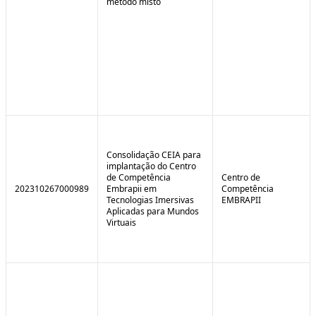
método misto
Consolidação CEIA para
implantação do Centro
de Competência
Centro de
202310267000989
Embrapii em
Competência
Tecnologias Imersivas
EMBRAPII
Aplicadas para Mundos
Virtuais