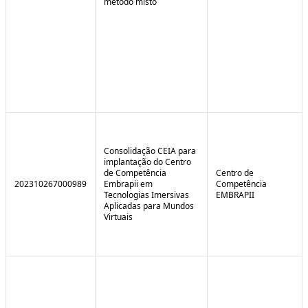
método misto
Consolidação CEIA para
implantação do Centro
de Competência
Centro de
202310267000989
Embrapii em
Competência
Tecnologias Imersivas
EMBRAPII
Aplicadas para Mundos
Virtuais