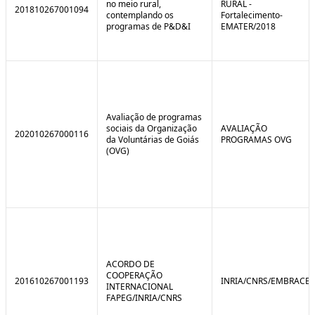
no meio rural,
RURAL -
201810267001094
contemplando os
Fortalecimento-
programas de P&D&I
EMATER/2018
Avaliação de programas
sociais da Organização
AVALIAÇÃO
202010267000116
da Voluntárias de Goiás
PROGRAMAS OVG
(OVG)
ACORDO DE
COOPERAÇÃO
201610267001193
INRIA/CNRS/EMBRACE
INTERNACIONAL
FAPEG/INRIA/CNRS