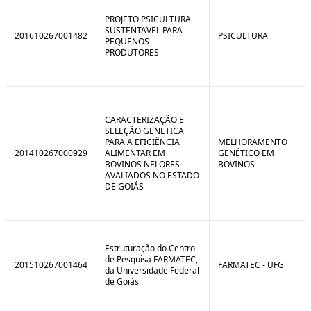
C
n
o
t
PROJETO PSICULTURA
n
r
SUSTENTAVEL PARA
201610267001482
PSICULTURA
t
o
PEQUENOS
r
l
PRODUTORES
o
B
l
r
e
e
:
a
S
k
i
CARACTERIZAÇÃO E
t
SELEÇÃO GENETICA
u
PARA A EFICIÊNCIA
MELHORAMENTO
a
201410267000929
ALIMENTAR EM
GENÉTICO EM
ç
BOVINOS NELORES
BOVINOS
ã
AVALIADOS NO ESTADO
o
DE GOIÁS
Estruturação do Centro
de Pesquisa FARMATEC,
201510267001464
FARMATEC - UFG
da Universidade Federal
de Goiás