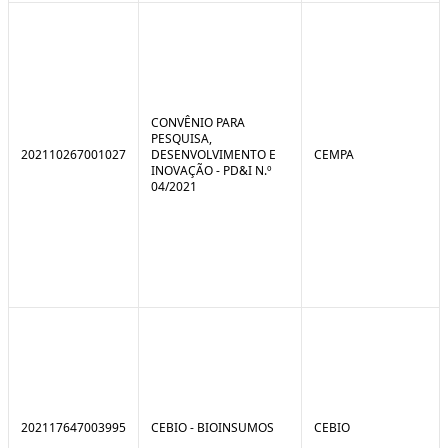
CONVÊNIO PARA
PESQUISA,
202110267001027
DESENVOLVIMENTO E
CEMPA
INOVAÇÃO - PD&I N.º
04/2021
202117647003995
CEBIO - BIOINSUMOS
CEBIO