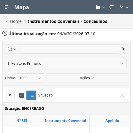
Ir para Conteúdo Principal
Mapa
Home
Instrumentos Conveniais - Concedidos
Última Atualização em:
06/AGO/2026 07:10
Ir
Linhas
Ações
Definições
Situação
Q
E
Remove
u
d
do
e
i
Situação: ENCERRADO
Relatório
b
t
r
a
N° SEI
Instrumento Convenial
Apelido
a
r
d
C
e
o