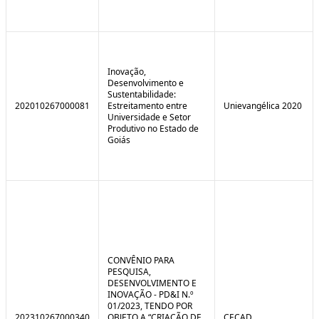
Inovação,
Desenvolvimento e
Sustentabilidade:
202010267000081
Estreitamento entre
Unievangélica 2020
Universidade e Setor
Produtivo no Estado de
Goiás
CONVÊNIO PARA
PESQUISA,
DESENVOLVIMENTO E
INOVAÇÃO - PD&I N.º
01/2023, TENDO POR
202310267000340
OBJETO A “CRIAÇÃO DE
CECAD