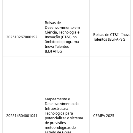
Bolsas de
Desenvolvimento em
Ciência, Tecnologia e
Bolsas de CT&I - Inova
202510267000192
Inovação (CT&I) no
Talentos IEL/FAPEG
âmbito do programa
Inova Talentos
IEL/FAPEG
Mapeamento e
Desenvolvimento da
Infraestrutura
Tecnológica para
202514304001041
CEMPA 2025
potencializar o sistema
de previsões
meteorológicas do
Estado de Goiás