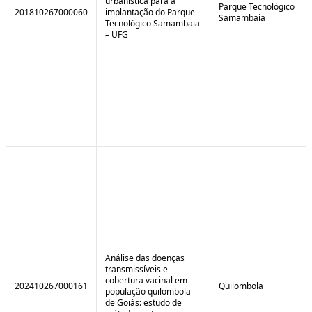
urbanística para a
Parque Tecnológico
201810267000060
implantação do Parque
Samambaia
Tecnológico Samambaia
– UFG
Análise das doenças
transmissíveis e
cobertura vacinal em
202410267000161
Quilombola
população quilombola
de Goiás: estudo de