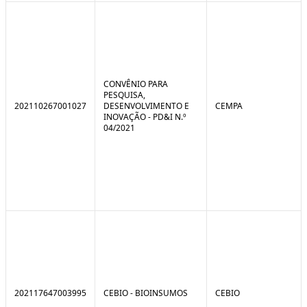
CONVÊNIO PARA
PESQUISA,
202110267001027
DESENVOLVIMENTO E
CEMPA
INOVAÇÃO - PD&I N.º
04/2021
202117647003995
CEBIO - BIOINSUMOS
CEBIO