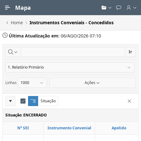
Ir para Conteúdo Principal
Mapa
Home
Instrumentos Conveniais - Concedidos
Última Atualização em:
06/AGO/2026 07:10
Ir
Linhas
Ações
Definições
Situação
Q
E
Remove
u
d
do
e
i
Situação: ENCERRADO
Relatório
b
t
r
a
N° SEI
Instrumento Convenial
Apelido
a
r
d
C
e
o