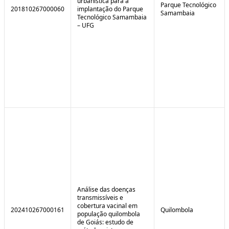
urbanística para a
Parque Tecnológico
201810267000060
implantação do Parque
Samambaia
Tecnológico Samambaia
– UFG
Análise das doenças
transmissíveis e
cobertura vacinal em
202410267000161
Quilombola
população quilombola
de Goiás: estudo de