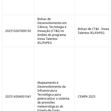
Bolsas de
Desenvolvimento em
Ciência, Tecnologia e
Bolsas de CT&I - Inova
202510267000192
Inovação (CT&I) no
Talentos IEL/FAPEG
âmbito do programa
Inova Talentos
IEL/FAPEG
Mapeamento e
Desenvolvimento da
Infraestrutura
Tecnológica para
202514304001041
CEMPA 2025
potencializar o sistema
de previsões
meteorológicas do
Estado de Goiás