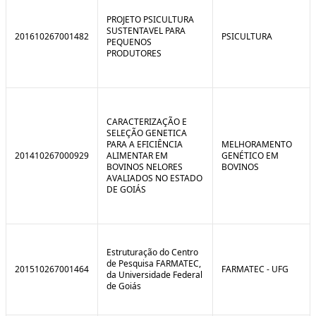
C
n
o
t
PROJETO PSICULTURA
n
r
SUSTENTAVEL PARA
201610267001482
PSICULTURA
t
o
PEQUENOS
r
l
PRODUTORES
o
B
l
r
e
e
:
a
S
k
i
CARACTERIZAÇÃO E
t
SELEÇÃO GENETICA
u
PARA A EFICIÊNCIA
MELHORAMENTO
a
201410267000929
ALIMENTAR EM
GENÉTICO EM
ç
BOVINOS NELORES
BOVINOS
ã
AVALIADOS NO ESTADO
o
DE GOIÁS
Estruturação do Centro
de Pesquisa FARMATEC,
201510267001464
FARMATEC - UFG
da Universidade Federal
de Goiás