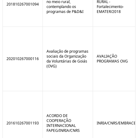
no meio rural,
RURAL -
201810267001094
contemplando os
Fortalecimento-
programas de P&D&I
EMATER/2018
Avaliação de programas
sociais da Organização
AVALIAÇÃO
202010267000116
da Voluntárias de Goiás
PROGRAMAS OVG
(OVG)
ACORDO DE
COOPERAÇÃO
201610267001193
INRIA/CNRS/EMBRACE
INTERNACIONAL
FAPEG/INRIA/CNRS