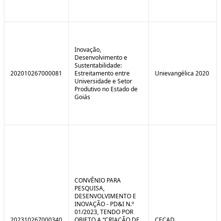
Inovação,
Desenvolvimento e
Sustentabilidade:
202010267000081
Estreitamento entre
Unievangélica 2020
Universidade e Setor
Produtivo no Estado de
Goiás
CONVÊNIO PARA
PESQUISA,
DESENVOLVIMENTO E
INOVAÇÃO - PD&I N.º
01/2023, TENDO POR
202310267000340
OBJETO A “CRIAÇÃO DE
CECAD