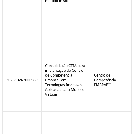
método misto
Consolidação CEIA para
implantação do Centro
de Competência
Centro de
202310267000989
Embrapii em
Competência
Tecnologias Imersivas
EMBRAPII
Aplicadas para Mundos
Virtuais