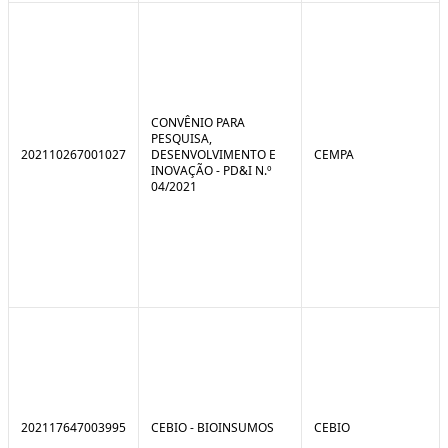
CONVÊNIO PARA
PESQUISA,
202110267001027
DESENVOLVIMENTO E
CEMPA
INOVAÇÃO - PD&I N.º
04/2021
202117647003995
CEBIO - BIOINSUMOS
CEBIO