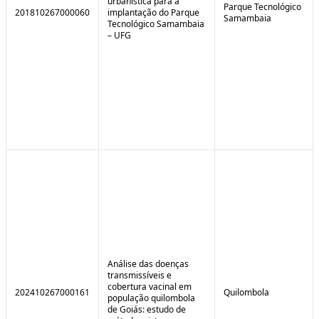
urbanística para a
Parque Tecnológico
201810267000060
implantação do Parque
Samambaia
Tecnológico Samambaia
– UFG
Análise das doenças
transmissíveis e
cobertura vacinal em
202410267000161
Quilombola
população quilombola
de Goiás: estudo de