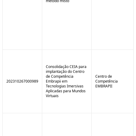
método misto
Consolidação CEIA para
implantação do Centro
de Competência
Centro de
202310267000989
Embrapii em
Competência
Tecnologias Imersivas
EMBRAPII
Aplicadas para Mundos
Virtuais