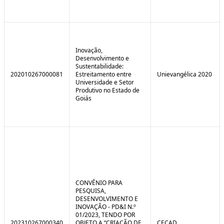
Inovação,
Desenvolvimento e
Sustentabilidade:
202010267000081
Estreitamento entre
Unievangélica 2020
Universidade e Setor
Produtivo no Estado de
Goiás
CONVÊNIO PARA
PESQUISA,
DESENVOLVIMENTO E
INOVAÇÃO - PD&I N.º
01/2023, TENDO POR
202310267000340
OBJETO A “CRIAÇÃO DE
CECAD