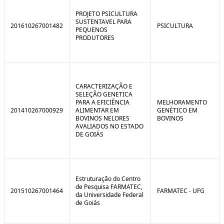
C
n
o
t
PROJETO PSICULTURA
n
r
SUSTENTAVEL PARA
201610267001482
PSICULTURA
t
o
PEQUENOS
r
l
PRODUTORES
o
B
l
r
e
e
:
a
S
k
i
CARACTERIZAÇÃO E
t
SELEÇÃO GENETICA
u
PARA A EFICIÊNCIA
MELHORAMENTO
a
201410267000929
ALIMENTAR EM
GENÉTICO EM
ç
BOVINOS NELORES
BOVINOS
ã
AVALIADOS NO ESTADO
o
DE GOIÁS
Estruturação do Centro
de Pesquisa FARMATEC,
201510267001464
FARMATEC - UFG
da Universidade Federal
de Goiás