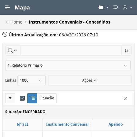
Ir para Conteúdo Principal
Mapa
Home
Instrumentos Conveniais - Concedidos
Última Atualização em:
06/AGO/2026 07:10
Ir
Linhas
Ações
Definições
Situação
Q
E
Remove
u
d
do
e
i
Situação: ENCERRADO
Relatório
b
t
r
a
N° SEI
Instrumento Convenial
Apelido
a
r
d
C
e
o