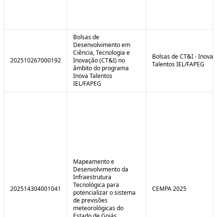
Bolsas de
Desenvolvimento em
Ciência, Tecnologia e
Bolsas de CT&I - Inova
202510267000192
Inovação (CT&I) no
Talentos IEL/FAPEG
âmbito do programa
Inova Talentos
IEL/FAPEG
Mapeamento e
Desenvolvimento da
Infraestrutura
Tecnológica para
202514304001041
CEMPA 2025
potencializar o sistema
de previsões
meteorológicas do
Estado de Goiás