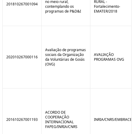
no meio rural,
RURAL -
201810267001094
contemplando os
Fortalecimento-
programas de P&D&I
EMATER/2018
Avaliação de programas
sociais da Organização
AVALIAÇÃO
202010267000116
da Voluntárias de Goiás
PROGRAMAS OVG
(OVG)
ACORDO DE
COOPERAÇÃO
201610267001193
INRIA/CNRS/EMBRACE
INTERNACIONAL
FAPEG/INRIA/CNRS