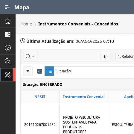
Ir para Conteúdo Principal
Mapa
Principal
Home
Instrumentos Conveniais - Concedidos
Processos de Negócios
Última Atualização em:
06/AGO/2026 07:10
Dados INPI
Ir
Indicadores FAPEG
Definições
Situação
Q
E
Instrumentos de Gestão
u
d
do
e
i
Situação: ENCERRADO
Relatório
b
t
r
a
N° SEI
Instrumento Convenial
Apeli
a
r
d
C
e
o
C
n
o
t
PROJETO PSICULTURA
n
r
SUSTENTAVEL PARA
201610267001482
PSICULTURA
t
o
PEQUENOS
r
l
PRODUTORES