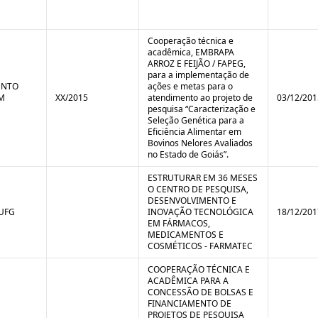
Cooperação técnica e
acadêmica, EMBRAPA
ARROZ E FEIJÃO / FAPEG,
para a implementação de
ENTO
ações e metas para o
M
XX/2015
atendimento ao projeto de
03/12/201
pesquisa “Caracterização e
Seleção Genética para a
Eficiência Alimentar em
Bovinos Nelores Avaliados
no Estado de Goiás”.
ESTRUTURAR EM 36 MESES
O CENTRO DE PESQUISA,
DESENVOLVIMENTO E
 UFG
INOVAÇÃO TECNOLÓGICA
18/12/201
EM FÁRMACOS,
MEDICAMENTOS E
COSMÉTICOS - FARMATEC
COOPERAÇÃO TÉCNICA E
ACADÊMICA PARA A
CONCESSÃO DE BOLSAS E
FINANCIAMENTO DE
PROJETOS DE PESQUISA