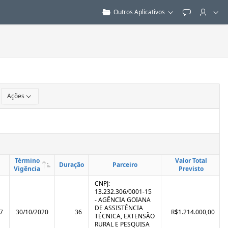
Outros Aplicativos
Feedback
Ações
Término
Valor Total
Duração
Parceiro
Vigência
Previsto
CNPJ:
13.232.306/0001-15
- AGÊNCIA GOIANA
DE ASSISTÊNCIA
7
30/10/2020
36
R$1.214.000,00
TÉCNICA, EXTENSÃO
RURAL E PESQUISA