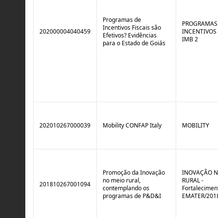
Programas de
PROGRAMAS
Incentivos Fiscais são
202000004040459
INCENTIVOS 
Efetivos? Evidências
IMB 2
para o Estado de Goiás
202010267000039
Mobility CONFAP Italy
MOBILITY
Promoção da Inovação
INOVAÇÃO N
no meio rural,
RURAL -
201810267001094
contemplando os
Fortalecimen
programas de P&D&I
EMATER/201