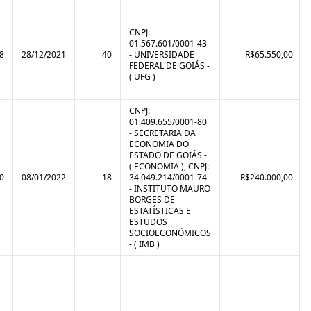
CNPJ:
01.567.601/0001-43
8
28/12/2021
40
- UNIVERSIDADE
R$65.550,00
FEDERAL DE GOIÁS -
( UFG )
CNPJ:
01.409.655/0001-80
- SECRETARIA DA
ECONOMIA DO
ESTADO DE GOIÁS -
( ECONOMIA ), CNPJ:
0
08/01/2022
18
34.049.214/0001-74
R$240.000,00
- INSTITUTO MAURO
BORGES DE
ESTATÍSTICAS E
ESTUDOS
SOCIOECONÔMICOS
- ( IMB )