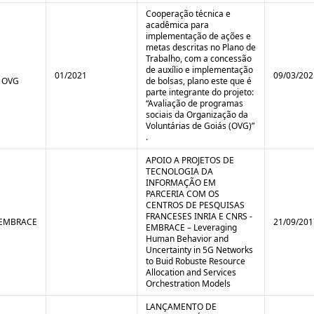
Cooperação técnica e
acadêmica para
implementação de ações e
metas descritas no Plano de
Trabalho, com a concessão
de auxílio e implementação
01/2021
09/03/202
 OVG
de bolsas, plano este que é
parte integrante do projeto:
“Avaliação de programas
sociais da Organização da
Voluntárias de Goiás (OVG)”
.
APOIO A PROJETOS DE
TECNOLOGIA DA
INFORMAÇÃO EM
PARCERIA COM OS
CENTROS DE PESQUISAS
FRANCESES INRIA E CNRS -
/EMBRACE
21/09/201
EMBRACE – Leveraging
Human Behavior and
Uncertainty in 5G Networks
to Buid Robuste Resource
Allocation and Services
Orchestration Models
LANÇAMENTO DE