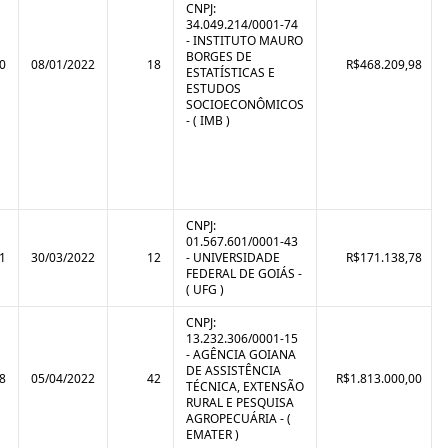
CNPJ:
34.049.214/0001-74
- INSTITUTO MAURO
BORGES DE
0
08/01/2022
18
R$468.209,98
ESTATÍSTICAS E
ESTUDOS
SOCIOECONÔMICOS
- ( IMB )
CNPJ:
01.567.601/0001-43
1
30/03/2022
12
- UNIVERSIDADE
R$171.138,78
FEDERAL DE GOIÁS -
( UFG )
CNPJ:
13.232.306/0001-15
- AGÊNCIA GOIANA
DE ASSISTÊNCIA
8
05/04/2022
42
R$1.813.000,00
TÉCNICA, EXTENSÃO
RURAL E PESQUISA
AGROPECUÁRIA - (
EMATER )