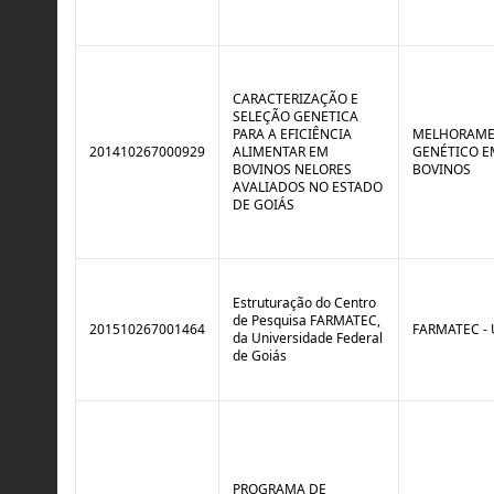
o
B
l
r
e
e
:
a
S
k
i
CARACTERIZAÇÃO E
t
SELEÇÃO GENETICA
u
PARA A EFICIÊNCIA
MELHORAM
a
201410267000929
ALIMENTAR EM
GENÉTICO E
ç
BOVINOS NELORES
BOVINOS
ã
AVALIADOS NO ESTADO
o
DE GOIÁS
Estruturação do Centro
de Pesquisa FARMATEC,
201510267001464
FARMATEC -
da Universidade Federal
de Goiás
PROGRAMA DE