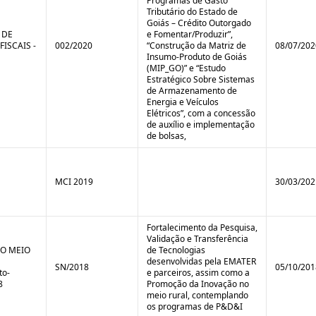
Programas de Gasto
Tributário do Estado de
Goiás – Crédito Outorgado
 DE
e Fomentar/Produzir”,
FISCAIS -
002/2020
“Construção da Matriz de
08/07/202
Insumo-Produto de Goiás
(MIP_GO)” e “Estudo
Estratégico Sobre Sistemas
de Armazenamento de
Energia e Veículos
Elétricos”, com a concessão
de auxílio e implementação
de bolsas,
MCI 2019
30/03/202
Fortalecimento da Pesquisa,
Validação e Transferência
O MEIO
de Tecnologias
desenvolvidas pela EMATER
SN/2018
05/10/201
to-
e parceiros, assim como a
8
Promoção da Inovação no
meio rural, contemplando
os programas de P&D&I