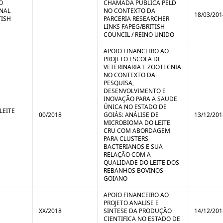
O
CHAMADA PÚBLICA PELD
NAL
NO CONTEXTO DA
18/03/201
TISH
PARCERIA RESEARCHER
LINKS FAPEG/BRITISH
COUNCIL / REINO UNIDO
APOIO FINANCEIRO AO
PROJETO ESCOLA DE
VETERINARIA E ZOOTECNIA
NO CONTEXTO DA
PESQUISA,
DESENVOLVIMENTO E
INOVAÇÃO PARA A SAUDE
ÚNICA NO ESTADO DE
LEITE
00/2018
GOIÁS: ANÁLISE DE
13/12/201
MICROBIOMA DO LEITE
CRU COM ABORDAGEM
PARA CLUSTERS
BACTERIANOS E SUA
RELAÇÃO COM A
QUALIDADE DO LEITE DOS
REBANHOS BOVINOS
GOIANO
APOIO FINANCEIRO AO
PROJETO ANALISE E
XX/2018
SINTESE DA PRODUÇÃO
14/12/201
CIENTIFICA NO ESTADO DE