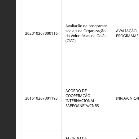
Avaliação de programas
sociais da Organização
AVALIAÇÃO
202010267000116
da Voluntárias de Goiás
PROGRAMAS
(OVG)
ACORDO DE
COOPERAÇÃO
201610267001193
INRIA/CNRS
INTERNACIONAL
FAPEG/INRIA/CNRS
ACORDO DE