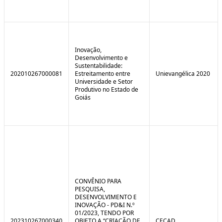
Inovação,
Desenvolvimento e
Sustentabilidade:
202010267000081
Estreitamento entre
Unievangélica 2020
Universidade e Setor
Produtivo no Estado de
Goiás
CONVÊNIO PARA
PESQUISA,
DESENVOLVIMENTO E
INOVAÇÃO - PD&I N.º
01/2023, TENDO POR
202310267000340
OBJETO A “CRIAÇÃO DE
CECAD