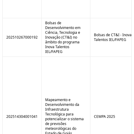
Bolsas de
Desenvolvimento em
Ciência, Tecnologia e
Bolsas de CT&I - Inova
202510267000192
Inovação (CT&I) no
Talentos IEL/FAPEG
âmbito do programa
Inova Talentos
IEL/FAPEG
Mapeamento e
Desenvolvimento da
Infraestrutura
Tecnológica para
202514304001041
CEMPA 2025
potencializar o sistema
de previsões
meteorológicas do
Estado de Goiás