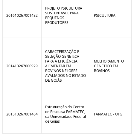
C
n
o
t
PROJETO PSICULTURA
n
r
SUSTENTAVEL PARA
201610267001482
PSICULTURA
t
o
PEQUENOS
r
l
PRODUTORES
o
B
l
r
e
e
:
a
S
k
i
CARACTERIZAÇÃO E
t
SELEÇÃO GENETICA
u
PARA A EFICIÊNCIA
MELHORAMENTO
a
201410267000929
ALIMENTAR EM
GENÉTICO EM
ç
BOVINOS NELORES
BOVINOS
ã
AVALIADOS NO ESTADO
o
DE GOIÁS
Estruturação do Centro
de Pesquisa FARMATEC,
201510267001464
FARMATEC - UFG
da Universidade Federal
de Goiás