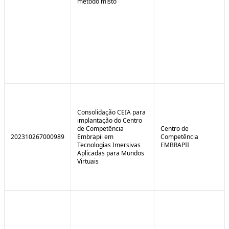
método misto
Consolidação CEIA para
implantação do Centro
de Competência
Centro de
202310267000989
Embrapii em
Competência
Tecnologias Imersivas
EMBRAPII
Aplicadas para Mundos
Virtuais