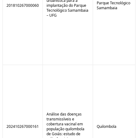
urbanística para a
Parque Tecnológico
201810267000060
implantação do Parque
Samambaia
Tecnológico Samambaia
– UFG
Análise das doenças
transmissíveis e
cobertura vacinal em
202410267000161
Quilombola
população quilombola
de Goiás: estudo de