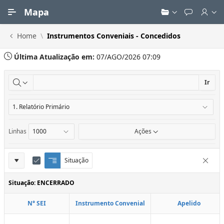
Ir para Conteúdo Principal
Mapa
Home
Instrumentos Conveniais - Concedidos
Última Atualização em:
07/AGO/2026 07:09
Ir
Linhas
Ações
Definições
Situação
Q
E
Remove
u
d
do
e
i
Situação: ENCERRADO
Relatório
b
t
r
a
N° SEI
Instrumento Convenial
Apelido
a
r
d
C
e
o