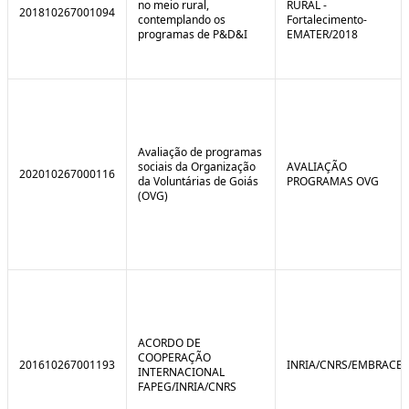
no meio rural,
RURAL -
201810267001094
contemplando os
Fortalecimento-
programas de P&D&I
EMATER/2018
Avaliação de programas
sociais da Organização
AVALIAÇÃO
202010267000116
da Voluntárias de Goiás
PROGRAMAS OVG
(OVG)
ACORDO DE
COOPERAÇÃO
201610267001193
INRIA/CNRS/EMBRACE
INTERNACIONAL
FAPEG/INRIA/CNRS