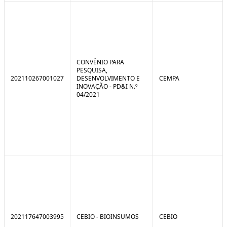
CONVÊNIO PARA
PESQUISA,
202110267001027
DESENVOLVIMENTO E
CEMPA
INOVAÇÃO - PD&I N.º
04/2021
202117647003995
CEBIO - BIOINSUMOS
CEBIO