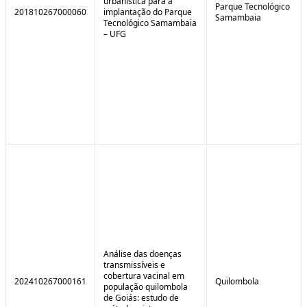
urbanística para a
Parque Tecnológico
201810267000060
implantação do Parque
Samambaia
Tecnológico Samambaia
– UFG
Análise das doenças
transmissíveis e
cobertura vacinal em
202410267000161
Quilombola
população quilombola
de Goiás: estudo de