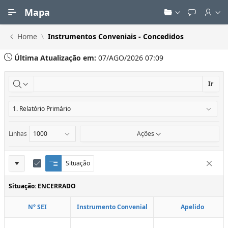
Ir para Conteúdo Principal
Mapa
Home
Instrumentos Conveniais - Concedidos
Última Atualização em:
07/AGO/2026 07:09
Ir
Linhas
Ações
Definições
Situação
Q
E
Remove
u
d
do
e
i
Situação: ENCERRADO
Relatório
b
t
r
a
N° SEI
Instrumento Convenial
Apelido
a
r
d
C
e
o