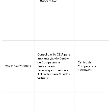
método misto
Consolidação CEIA para
implantação do Centro
de Competência
Centro de
202310267000989
Embrapii em
Competência
Tecnologias Imersivas
EMBRAPII
Aplicadas para Mundos
Virtuais