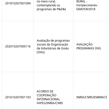
no meio rural,
RURAL -
201810267001094
contemplando os
Fortalecimento-
programas de P&D&I
EMATER/2018
Avaliação de programas
sociais da Organização
AVALIAÇÃO
202010267000116
da Voluntárias de Goiás
PROGRAMAS OVG
(OVG)
ACORDO DE
COOPERAÇÃO
201610267001193
INRIA/CNRS/EMBRACE
INTERNACIONAL
FAPEG/INRIA/CNRS