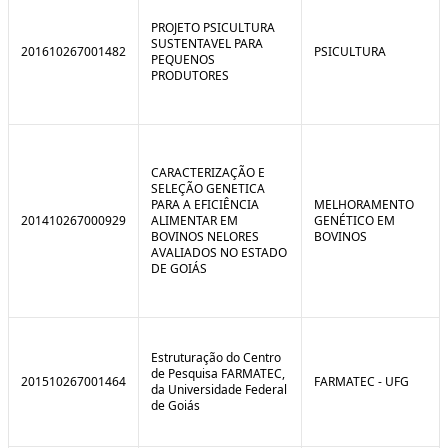
C
n
o
t
PROJETO PSICULTURA
n
r
SUSTENTAVEL PARA
201610267001482
PSICULTURA
t
o
PEQUENOS
r
l
PRODUTORES
o
B
l
r
e
e
:
a
S
k
i
CARACTERIZAÇÃO E
t
SELEÇÃO GENETICA
u
PARA A EFICIÊNCIA
MELHORAMENTO
a
201410267000929
ALIMENTAR EM
GENÉTICO EM
ç
BOVINOS NELORES
BOVINOS
ã
AVALIADOS NO ESTADO
o
DE GOIÁS
Estruturação do Centro
de Pesquisa FARMATEC,
201510267001464
FARMATEC - UFG
da Universidade Federal
de Goiás