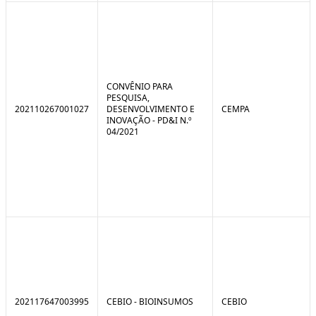
CONVÊNIO PARA
PESQUISA,
202110267001027
DESENVOLVIMENTO E
CEMPA
INOVAÇÃO - PD&I N.º
04/2021
202117647003995
CEBIO - BIOINSUMOS
CEBIO