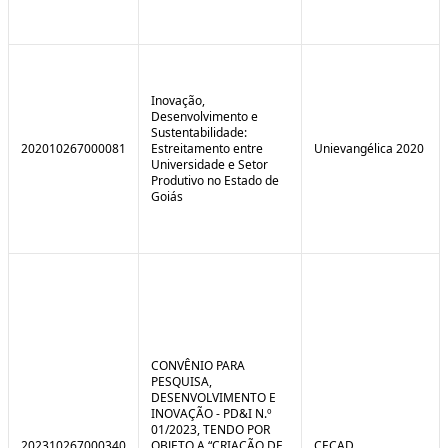
Inovação,
Desenvolvimento e
Sustentabilidade:
202010267000081
Estreitamento entre
Unievangélica 2020
Universidade e Setor
Produtivo no Estado de
Goiás
CONVÊNIO PARA
PESQUISA,
DESENVOLVIMENTO E
INOVAÇÃO - PD&I N.º
01/2023, TENDO POR
202310267000340
OBJETO A “CRIAÇÃO DE
CECAD