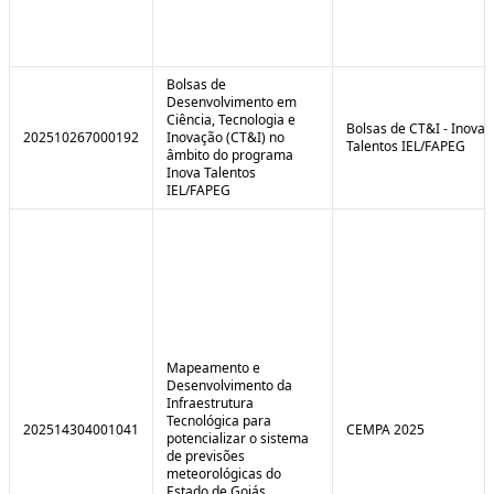
Bolsas de
Desenvolvimento em
Ciência, Tecnologia e
Bolsas de CT&I - Inova
202510267000192
Inovação (CT&I) no
Talentos IEL/FAPEG
âmbito do programa
Inova Talentos
IEL/FAPEG
Mapeamento e
Desenvolvimento da
Infraestrutura
Tecnológica para
202514304001041
CEMPA 2025
potencializar o sistema
de previsões
meteorológicas do
Estado de Goiás