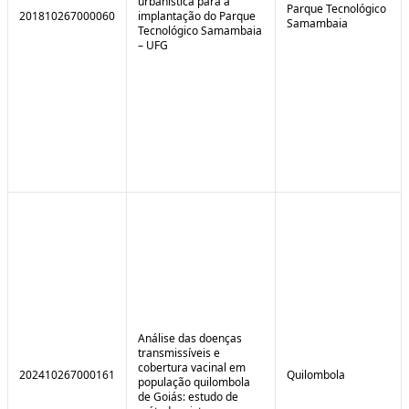
urbanística para a
Parque Tecnológico
201810267000060
implantação do Parque
Samambaia
Tecnológico Samambaia
– UFG
Análise das doenças
transmissíveis e
cobertura vacinal em
202410267000161
Quilombola
população quilombola
de Goiás: estudo de