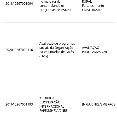
no meio rural,
RURAL -
201810267001094
contemplando os
Fortalecimento-
programas de P&D&I
EMATER/2018
Avaliação de programas
sociais da Organização
AVALIAÇÃO
202010267000116
da Voluntárias de Goiás
PROGRAMAS OVG
(OVG)
ACORDO DE
COOPERAÇÃO
201610267001193
INRIA/CNRS/EMBRACE
INTERNACIONAL
FAPEG/INRIA/CNRS