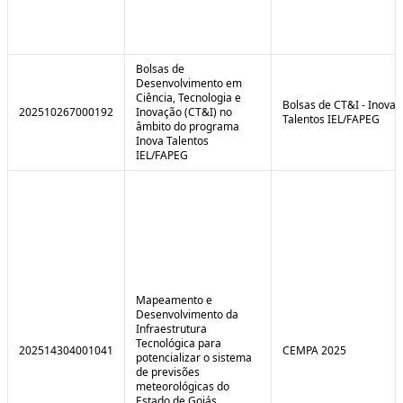
Bolsas de
Desenvolvimento em
Ciência, Tecnologia e
Bolsas de CT&I - Inova
202510267000192
Inovação (CT&I) no
Talentos IEL/FAPEG
âmbito do programa
Inova Talentos
IEL/FAPEG
Mapeamento e
Desenvolvimento da
Infraestrutura
Tecnológica para
202514304001041
CEMPA 2025
potencializar o sistema
de previsões
meteorológicas do
Estado de Goiás