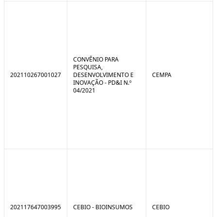
CONVÊNIO PARA
PESQUISA,
202110267001027
DESENVOLVIMENTO E
CEMPA
INOVAÇÃO - PD&I N.º
04/2021
202117647003995
CEBIO - BIOINSUMOS
CEBIO