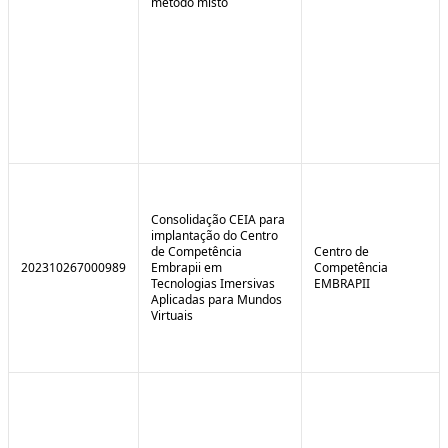
método misto
Consolidação CEIA para
implantação do Centro
de Competência
Centro de
202310267000989
Embrapii em
Competência
Tecnologias Imersivas
EMBRAPII
Aplicadas para Mundos
Virtuais