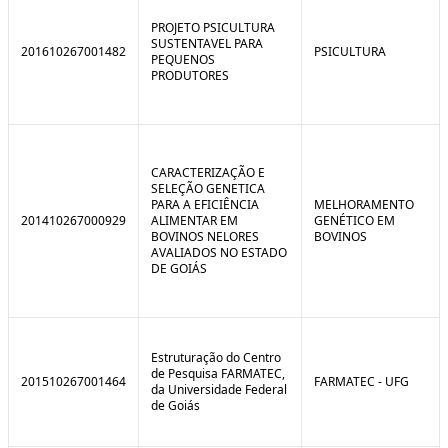
C
n
o
t
PROJETO PSICULTURA
n
r
SUSTENTAVEL PARA
201610267001482
PSICULTURA
t
o
PEQUENOS
r
l
PRODUTORES
o
B
l
r
e
e
:
a
S
k
i
CARACTERIZAÇÃO E
t
SELEÇÃO GENETICA
u
PARA A EFICIÊNCIA
MELHORAMENTO
a
201410267000929
ALIMENTAR EM
GENÉTICO EM
ç
BOVINOS NELORES
BOVINOS
ã
AVALIADOS NO ESTADO
o
DE GOIÁS
Estruturação do Centro
de Pesquisa FARMATEC,
201510267001464
FARMATEC - UFG
da Universidade Federal
de Goiás