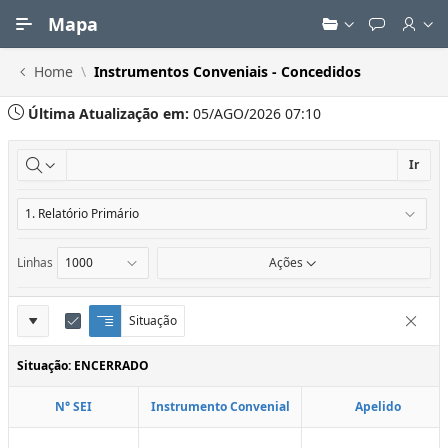
Ir para Conteúdo Principal
Mapa
Home
Instrumentos Conveniais - Concedidos
Última Atualização em:
05/AGO/2026 07:10
Ir
Linhas
Ações
Definições
Situação
Q
E
Remove
u
d
do
e
i
Situação: ENCERRADO
Relatório
b
t
r
a
N° SEI
Instrumento Convenial
Apelido
a
r
d
C
e
o