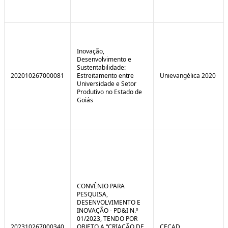
Inovação,
Desenvolvimento e
Sustentabilidade:
202010267000081
Estreitamento entre
Unievangélica 2020
Universidade e Setor
Produtivo no Estado de
Goiás
CONVÊNIO PARA
PESQUISA,
DESENVOLVIMENTO E
INOVAÇÃO - PD&I N.º
01/2023, TENDO POR
202310267000340
OBJETO A “CRIAÇÃO DE
CECAD