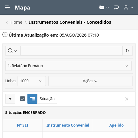
Ir para Conteúdo Principal
Mapa
Home
Instrumentos Conveniais - Concedidos
Última Atualização em:
05/AGO/2026 07:10
Ir
Linhas
Ações
Definições
Situação
Q
E
Remove
u
d
do
e
i
Situação: ENCERRADO
Relatório
b
t
r
a
N° SEI
Instrumento Convenial
Apelido
a
r
d
C
e
o