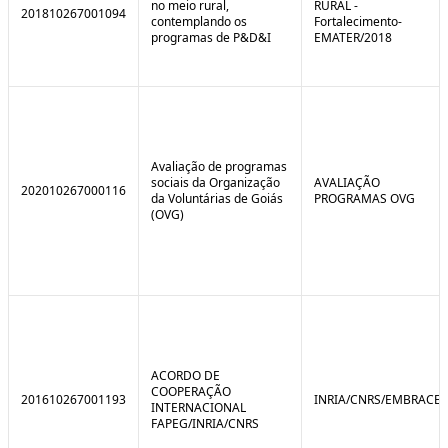
no meio rural,
RURAL -
201810267001094
contemplando os
Fortalecimento-
programas de P&D&I
EMATER/2018
Avaliação de programas
sociais da Organização
AVALIAÇÃO
202010267000116
da Voluntárias de Goiás
PROGRAMAS OVG
(OVG)
ACORDO DE
COOPERAÇÃO
201610267001193
INRIA/CNRS/EMBRACE
INTERNACIONAL
FAPEG/INRIA/CNRS