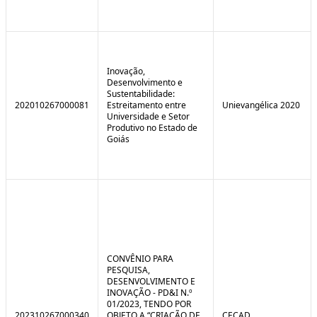
Inovação,
Desenvolvimento e
Sustentabilidade:
202010267000081
Estreitamento entre
Unievangélica 2020
Universidade e Setor
Produtivo no Estado de
Goiás
CONVÊNIO PARA
PESQUISA,
DESENVOLVIMENTO E
INOVAÇÃO - PD&I N.º
01/2023, TENDO POR
202310267000340
OBJETO A “CRIAÇÃO DE
CECAD