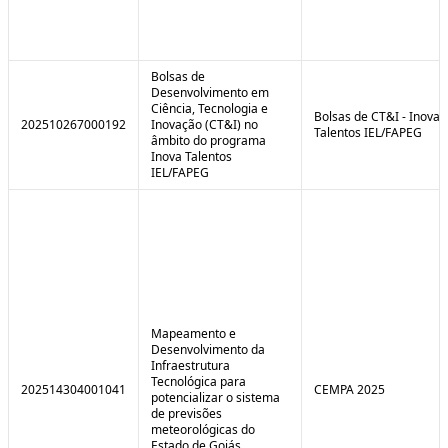
Bolsas de
Desenvolvimento em
Ciência, Tecnologia e
Bolsas de CT&I - Inova
202510267000192
Inovação (CT&I) no
Talentos IEL/FAPEG
âmbito do programa
Inova Talentos
IEL/FAPEG
Mapeamento e
Desenvolvimento da
Infraestrutura
Tecnológica para
202514304001041
CEMPA 2025
potencializar o sistema
de previsões
meteorológicas do
Estado de Goiás