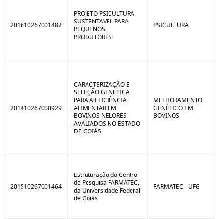
C
n
o
t
PROJETO PSICULTURA
n
r
SUSTENTAVEL PARA
201610267001482
PSICULTURA
t
o
PEQUENOS
r
l
PRODUTORES
o
B
l
r
e
e
:
a
S
k
i
CARACTERIZAÇÃO E
t
SELEÇÃO GENETICA
u
PARA A EFICIÊNCIA
MELHORAMENTO
a
201410267000929
ALIMENTAR EM
GENÉTICO EM
ç
BOVINOS NELORES
BOVINOS
ã
AVALIADOS NO ESTADO
o
DE GOIÁS
Estruturação do Centro
de Pesquisa FARMATEC,
201510267001464
FARMATEC - UFG
da Universidade Federal
de Goiás