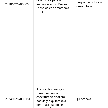
urbanística para a
Parque Tecnológico
201810267000060
implantação do Parque
Samambaia
Tecnológico Samambaia
– UFG
Análise das doenças
transmissíveis e
cobertura vacinal em
202410267000161
Quilombola
população quilombola
de Goiás: estudo de