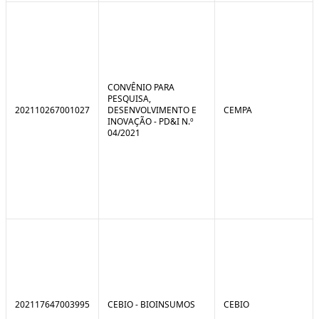
CONVÊNIO PARA
PESQUISA,
202110267001027
DESENVOLVIMENTO E
CEMPA
INOVAÇÃO - PD&I N.º
04/2021
202117647003995
CEBIO - BIOINSUMOS
CEBIO