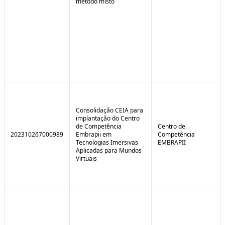
método misto
Consolidação CEIA para
implantação do Centro
de Competência
Centro de
202310267000989
Embrapii em
Competência
Tecnologias Imersivas
EMBRAPII
Aplicadas para Mundos
Virtuais