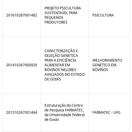
C
n
o
t
PROJETO PSICULTURA
n
r
SUSTENTAVEL PARA
201610267001482
PSICULTURA
t
o
PEQUENOS
r
l
PRODUTORES
o
B
l
r
e
e
:
a
S
k
i
CARACTERIZAÇÃO E
t
SELEÇÃO GENETICA
u
PARA A EFICIÊNCIA
MELHORAMENTO
a
201410267000929
ALIMENTAR EM
GENÉTICO EM
ç
BOVINOS NELORES
BOVINOS
ã
AVALIADOS NO ESTADO
o
DE GOIÁS
Estruturação do Centro
de Pesquisa FARMATEC,
201510267001464
FARMATEC - UFG
da Universidade Federal
de Goiás