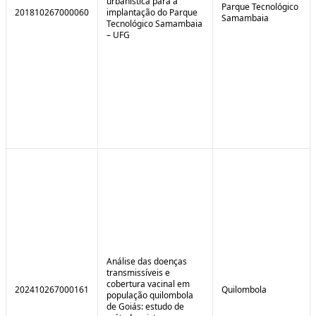
urbanística para a
Parque Tecnológico
201810267000060
implantação do Parque
Samambaia
Tecnológico Samambaia
– UFG
Análise das doenças
transmissíveis e
cobertura vacinal em
202410267000161
Quilombola
população quilombola
de Goiás: estudo de