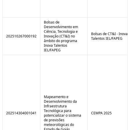
Bolsas de
Desenvolvimento em
Ciência, Tecnologia e
Bolsas de CT&I - Inova
202510267000192
Inovação (CT&I) no
Talentos IEL/FAPEG
âmbito do programa
Inova Talentos
IEL/FAPEG
Mapeamento e
Desenvolvimento da
Infraestrutura
Tecnológica para
202514304001041
CEMPA 2025
potencializar o sistema
de previsões
meteorológicas do
Estado de Goiás