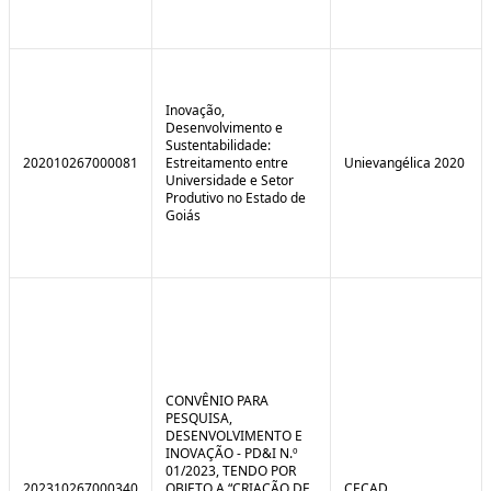
Inovação,
Desenvolvimento e
Sustentabilidade:
202010267000081
Estreitamento entre
Unievangélica 2020
Universidade e Setor
Produtivo no Estado de
Goiás
CONVÊNIO PARA
PESQUISA,
DESENVOLVIMENTO E
INOVAÇÃO - PD&I N.º
01/2023, TENDO POR
202310267000340
OBJETO A “CRIAÇÃO DE
CECAD