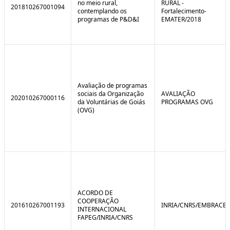
no meio rural,
RURAL -
201810267001094
contemplando os
Fortalecimento-
programas de P&D&I
EMATER/2018
Avaliação de programas
sociais da Organização
AVALIAÇÃO
202010267000116
da Voluntárias de Goiás
PROGRAMAS OVG
(OVG)
ACORDO DE
COOPERAÇÃO
201610267001193
INRIA/CNRS/EMBRACE
INTERNACIONAL
FAPEG/INRIA/CNRS