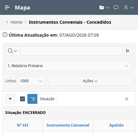
Ir para Conteúdo Principal
Mapa
Home
Instrumentos Conveniais - Concedidos
Última Atualização em:
07/AGO/2026 07:09
Ir
Linhas
Ações
Definições
Situação
Q
E
Remove
u
d
do
e
i
Situação: ENCERRADO
Relatório
b
t
r
a
N° SEI
Instrumento Convenial
Apelido
a
r
d
C
e
o