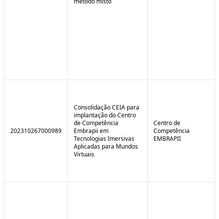
método misto
Consolidação CEIA para
implantação do Centro
de Competência
Centro de
202310267000989
Embrapii em
Competência
Tecnologias Imersivas
EMBRAPII
Aplicadas para Mundos
Virtuais