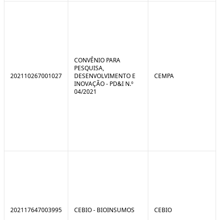
CONVÊNIO PARA
PESQUISA,
202110267001027
DESENVOLVIMENTO E
CEMPA
INOVAÇÃO - PD&I N.º
04/2021
202117647003995
CEBIO - BIOINSUMOS
CEBIO