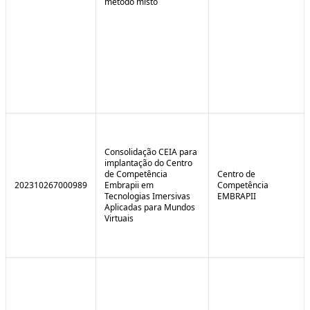
método misto
Consolidação CEIA para
implantação do Centro
de Competência
Centro de
202310267000989
Embrapii em
Competência
Tecnologias Imersivas
EMBRAPII
Aplicadas para Mundos
Virtuais