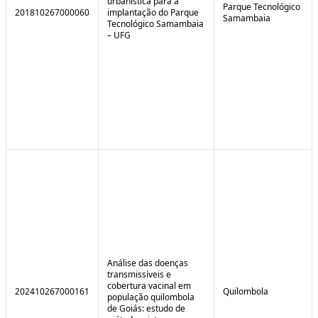
urbanística para a
Parque Tecnológico
201810267000060
implantação do Parque
Samambaia
Tecnológico Samambaia
– UFG
Análise das doenças
transmissíveis e
cobertura vacinal em
202410267000161
Quilombola
população quilombola
de Goiás: estudo de