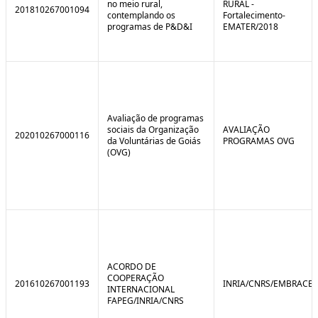
no meio rural,
RURAL -
201810267001094
contemplando os
Fortalecimento-
programas de P&D&I
EMATER/2018
Avaliação de programas
sociais da Organização
AVALIAÇÃO
202010267000116
da Voluntárias de Goiás
PROGRAMAS OVG
(OVG)
ACORDO DE
COOPERAÇÃO
201610267001193
INRIA/CNRS/EMBRACE
INTERNACIONAL
FAPEG/INRIA/CNRS