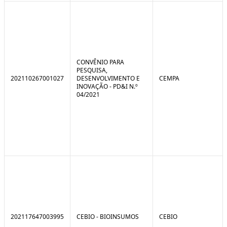
CONVÊNIO PARA
PESQUISA,
202110267001027
DESENVOLVIMENTO E
CEMPA
INOVAÇÃO - PD&I N.º
04/2021
202117647003995
CEBIO - BIOINSUMOS
CEBIO