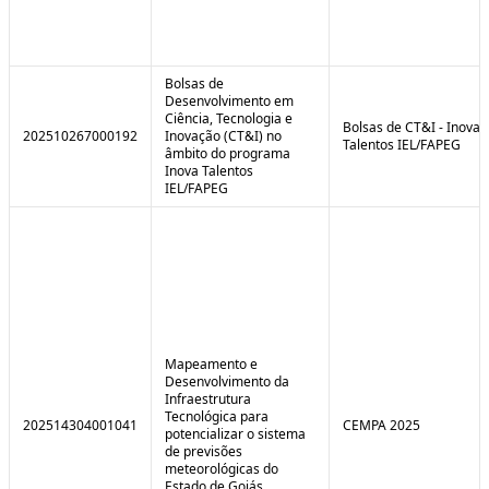
Bolsas de
Desenvolvimento em
Ciência, Tecnologia e
Bolsas de CT&I - Inova
202510267000192
Inovação (CT&I) no
Talentos IEL/FAPEG
âmbito do programa
Inova Talentos
IEL/FAPEG
Mapeamento e
Desenvolvimento da
Infraestrutura
Tecnológica para
202514304001041
CEMPA 2025
potencializar o sistema
de previsões
meteorológicas do
Estado de Goiás