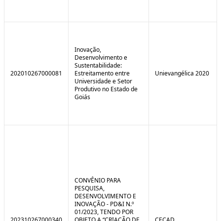
Inovação,
Desenvolvimento e
Sustentabilidade:
202010267000081
Estreitamento entre
Unievangélica 2020
Universidade e Setor
Produtivo no Estado de
Goiás
CONVÊNIO PARA
PESQUISA,
DESENVOLVIMENTO E
INOVAÇÃO - PD&I N.º
01/2023, TENDO POR
202310267000340
OBJETO A “CRIAÇÃO DE
CECAD