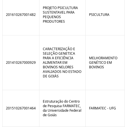
C
n
o
t
PROJETO PSICULTURA
n
r
SUSTENTAVEL PARA
201610267001482
PSICULTURA
t
o
PEQUENOS
r
l
PRODUTORES
o
B
l
r
e
e
:
a
S
k
i
CARACTERIZAÇÃO E
t
SELEÇÃO GENETICA
u
PARA A EFICIÊNCIA
MELHORAMENTO
a
201410267000929
ALIMENTAR EM
GENÉTICO EM
ç
BOVINOS NELORES
BOVINOS
ã
AVALIADOS NO ESTADO
o
DE GOIÁS
Estruturação do Centro
de Pesquisa FARMATEC,
201510267001464
FARMATEC - UFG
da Universidade Federal
de Goiás