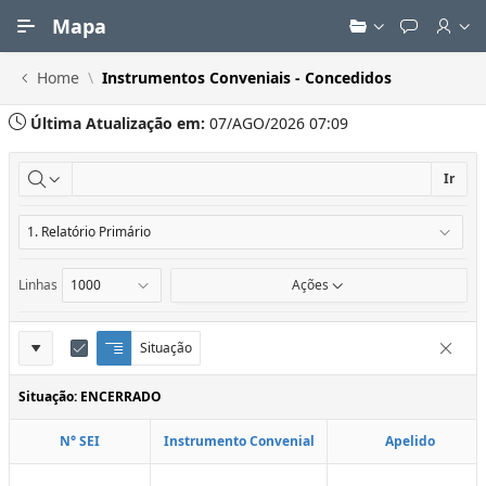
Ir para Conteúdo Principal
Mapa
Home
Instrumentos Conveniais - Concedidos
Última Atualização em:
07/AGO/2026 07:09
Ir
Linhas
Ações
Definições
Situação
Q
E
Remove
u
d
do
e
i
Situação: ENCERRADO
Relatório
b
t
r
a
N° SEI
Instrumento Convenial
Apelido
a
r
d
C
e
o