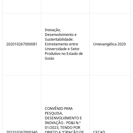
Inovação,
Desenvolvimento e
Sustentabilidade:
202010267000081
Estreitamento entre
Unievangélica 2020
Universidade e Setor
Produtivo no Estado de
Goiás
CONVÊNIO PARA
PESQUISA,
DESENVOLVIMENTO E
INOVAÇÃO - PD&I N.º
01/2023, TENDO POR
202310267000340
OBJETO A “CRIAÇÃO DE
CECAD