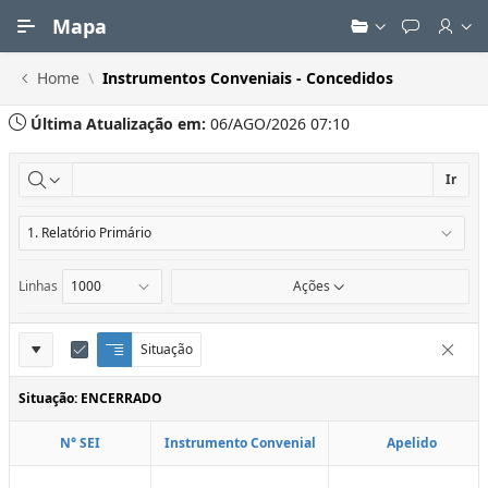
Ir para Conteúdo Principal
Mapa
Home
Instrumentos Conveniais - Concedidos
Última Atualização em:
06/AGO/2026 07:10
Ir
Linhas
Ações
Definições
Situação
Q
E
Remove
u
d
do
e
i
Situação: ENCERRADO
Relatório
b
t
r
a
N° SEI
Instrumento Convenial
Apelido
a
r
d
C
e
o