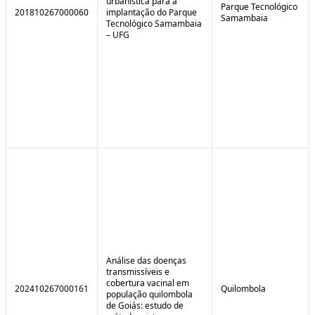
urbanística para a
Parque Tecnológico
201810267000060
implantação do Parque
Samambaia
Tecnológico Samambaia
– UFG
Análise das doenças
transmissíveis e
cobertura vacinal em
202410267000161
Quilombola
população quilombola
de Goiás: estudo de