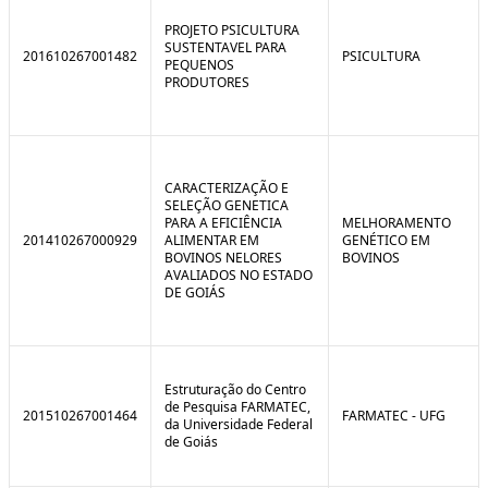
C
n
o
t
PROJETO PSICULTURA
n
r
SUSTENTAVEL PARA
201610267001482
PSICULTURA
t
o
PEQUENOS
r
l
PRODUTORES
o
B
l
r
e
e
:
a
S
k
i
CARACTERIZAÇÃO E
t
SELEÇÃO GENETICA
u
PARA A EFICIÊNCIA
MELHORAMENTO
a
201410267000929
ALIMENTAR EM
GENÉTICO EM
ç
BOVINOS NELORES
BOVINOS
ã
AVALIADOS NO ESTADO
o
DE GOIÁS
Estruturação do Centro
de Pesquisa FARMATEC,
201510267001464
FARMATEC - UFG
da Universidade Federal
de Goiás