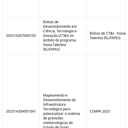
Bolsas de
Desenvolvimento em
Ciência, Tecnologia e
Bolsas de CT&I - Inova
202510267000192
Inovação (CT&I) no
Talentos IEL/FAPEG
âmbito do programa
Inova Talentos
IEL/FAPEG
Mapeamento e
Desenvolvimento da
Infraestrutura
Tecnológica para
202514304001041
CEMPA 2025
potencializar o sistema
de previsões
meteorológicas do
Estado de Goiás