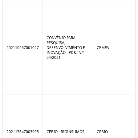
CONVÊNIO PARA
PESQUISA,
202110267001027
DESENVOLVIMENTO E
CEMPA
INOVAÇÃO - PD&I N.º
04/2021
202117647003995
CEBIO - BIOINSUMOS
CEBIO