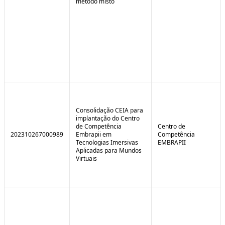
método misto
Consolidação CEIA para
implantação do Centro
de Competência
Centro de
202310267000989
Embrapii em
Competência
Tecnologias Imersivas
EMBRAPII
Aplicadas para Mundos
Virtuais