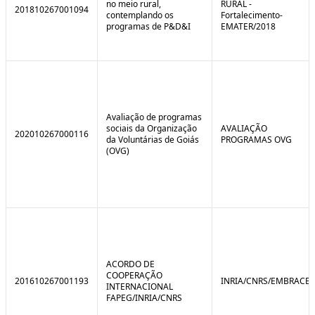
no meio rural,
RURAL -
201810267001094
contemplando os
Fortalecimento-
programas de P&D&I
EMATER/2018
Avaliação de programas
sociais da Organização
AVALIAÇÃO
202010267000116
da Voluntárias de Goiás
PROGRAMAS OVG
(OVG)
ACORDO DE
COOPERAÇÃO
201610267001193
INRIA/CNRS/EMBRACE
INTERNACIONAL
FAPEG/INRIA/CNRS