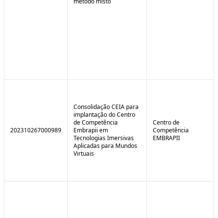
método misto
Consolidação CEIA para
implantação do Centro
de Competência
Centro de
202310267000989
Embrapii em
Competência
Tecnologias Imersivas
EMBRAPII
Aplicadas para Mundos
Virtuais