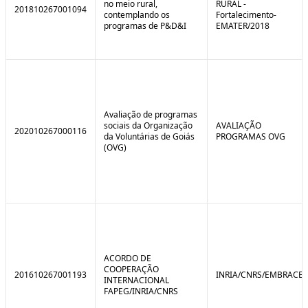
no meio rural,
RURAL -
201810267001094
contemplando os
Fortalecimento-
programas de P&D&I
EMATER/2018
Avaliação de programas
sociais da Organização
AVALIAÇÃO
202010267000116
da Voluntárias de Goiás
PROGRAMAS OVG
(OVG)
ACORDO DE
COOPERAÇÃO
201610267001193
INRIA/CNRS/EMBRACE
INTERNACIONAL
FAPEG/INRIA/CNRS