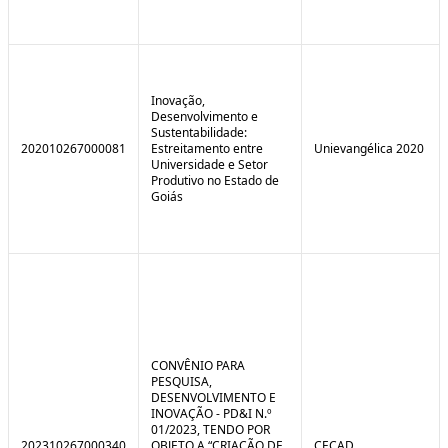
Inovação,
Desenvolvimento e
Sustentabilidade:
202010267000081
Estreitamento entre
Unievangélica 2020
Universidade e Setor
Produtivo no Estado de
Goiás
CONVÊNIO PARA
PESQUISA,
DESENVOLVIMENTO E
INOVAÇÃO - PD&I N.º
01/2023, TENDO POR
202310267000340
OBJETO A “CRIAÇÃO DE
CECAD