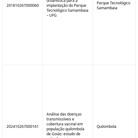
urbanística para a
Parque Tecnológico
201810267000060
implantação do Parque
Samambaia
Tecnológico Samambaia
– UFG
Análise das doenças
transmissíveis e
cobertura vacinal em
202410267000161
Quilombola
população quilombola
de Goiás: estudo de