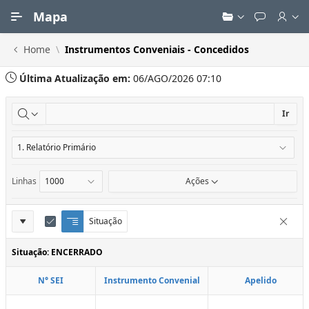
Ir para Conteúdo Principal
Mapa
Home
Instrumentos Conveniais - Concedidos
Última Atualização em:
06/AGO/2026 07:10
Ir
Linhas
Ações
Definições
Situação
Q
E
Remove
u
d
do
e
i
Situação: ENCERRADO
Relatório
b
t
r
a
N° SEI
Instrumento Convenial
Apelido
a
r
d
C
e
o