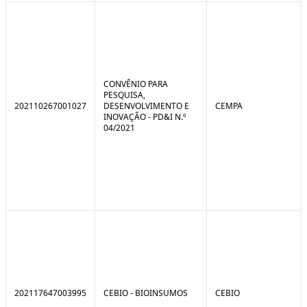
CONVÊNIO PARA
PESQUISA,
202110267001027
DESENVOLVIMENTO E
CEMPA
INOVAÇÃO - PD&I N.º
04/2021
202117647003995
CEBIO - BIOINSUMOS
CEBIO