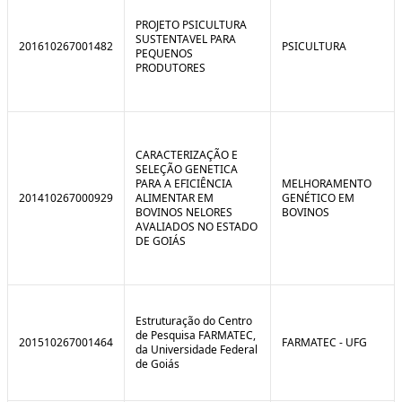
C
n
o
t
PROJETO PSICULTURA
n
r
SUSTENTAVEL PARA
201610267001482
PSICULTURA
t
o
PEQUENOS
r
l
PRODUTORES
o
B
l
r
e
e
:
a
S
k
i
CARACTERIZAÇÃO E
t
SELEÇÃO GENETICA
u
PARA A EFICIÊNCIA
MELHORAMENTO
a
201410267000929
ALIMENTAR EM
GENÉTICO EM
ç
BOVINOS NELORES
BOVINOS
ã
AVALIADOS NO ESTADO
o
DE GOIÁS
Estruturação do Centro
de Pesquisa FARMATEC,
201510267001464
FARMATEC - UFG
da Universidade Federal
de Goiás