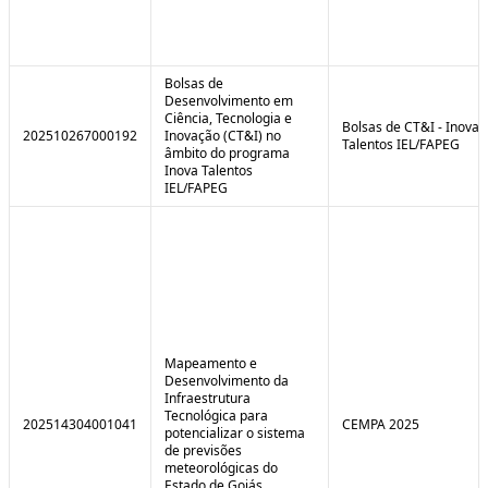
Bolsas de
Desenvolvimento em
Ciência, Tecnologia e
Bolsas de CT&I - Inova
202510267000192
Inovação (CT&I) no
Talentos IEL/FAPEG
âmbito do programa
Inova Talentos
IEL/FAPEG
Mapeamento e
Desenvolvimento da
Infraestrutura
Tecnológica para
202514304001041
CEMPA 2025
potencializar o sistema
de previsões
meteorológicas do
Estado de Goiás