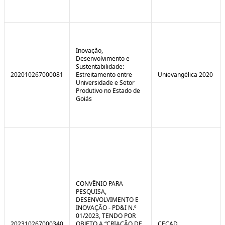
Inovação,
Desenvolvimento e
Sustentabilidade:
202010267000081
Estreitamento entre
Unievangélica 2020
Universidade e Setor
Produtivo no Estado de
Goiás
CONVÊNIO PARA
PESQUISA,
DESENVOLVIMENTO E
INOVAÇÃO - PD&I N.º
01/2023, TENDO POR
202310267000340
OBJETO A “CRIAÇÃO DE
CECAD