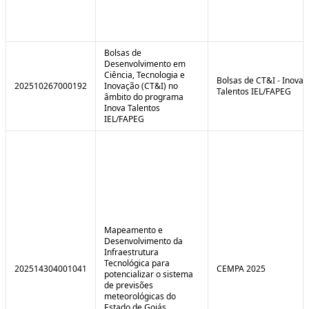
Bolsas de
Desenvolvimento em
Ciência, Tecnologia e
Bolsas de CT&I - Inova
202510267000192
Inovação (CT&I) no
Talentos IEL/FAPEG
âmbito do programa
Inova Talentos
IEL/FAPEG
Mapeamento e
Desenvolvimento da
Infraestrutura
Tecnológica para
202514304001041
CEMPA 2025
potencializar o sistema
de previsões
meteorológicas do
Estado de Goiás