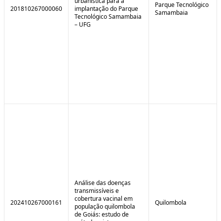
urbanística para a
Parque Tecnológico
201810267000060
implantação do Parque
Samambaia
Tecnológico Samambaia
– UFG
Análise das doenças
transmissíveis e
cobertura vacinal em
202410267000161
Quilombola
população quilombola
de Goiás: estudo de