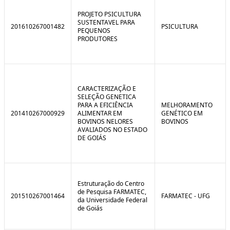
C
n
o
t
PROJETO PSICULTURA
n
r
SUSTENTAVEL PARA
201610267001482
PSICULTURA
t
o
PEQUENOS
r
l
PRODUTORES
o
B
l
r
e
e
:
a
S
k
i
CARACTERIZAÇÃO E
t
SELEÇÃO GENETICA
u
PARA A EFICIÊNCIA
MELHORAMENTO
a
201410267000929
ALIMENTAR EM
GENÉTICO EM
ç
BOVINOS NELORES
BOVINOS
ã
AVALIADOS NO ESTADO
o
DE GOIÁS
Estruturação do Centro
de Pesquisa FARMATEC,
201510267001464
FARMATEC - UFG
da Universidade Federal
de Goiás