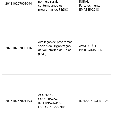
no meio rural,
RURAL -
201810267001094
contemplando os
Fortalecimento-
programas de P&D&I
EMATER/2018
Avaliação de programas
sociais da Organização
AVALIAÇÃO
202010267000116
da Voluntárias de Goiás
PROGRAMAS OVG
(OVG)
ACORDO DE
COOPERAÇÃO
201610267001193
INRIA/CNRS/EMBRACE
INTERNACIONAL
FAPEG/INRIA/CNRS