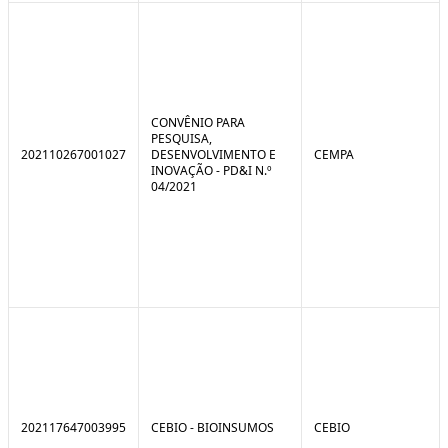
CONVÊNIO PARA
PESQUISA,
202110267001027
DESENVOLVIMENTO E
CEMPA
INOVAÇÃO - PD&I N.º
04/2021
202117647003995
CEBIO - BIOINSUMOS
CEBIO