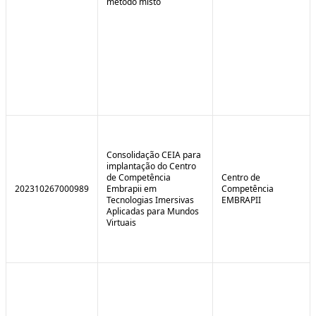
método misto
Consolidação CEIA para
implantação do Centro
de Competência
Centro de
202310267000989
Embrapii em
Competência
Tecnologias Imersivas
EMBRAPII
Aplicadas para Mundos
Virtuais