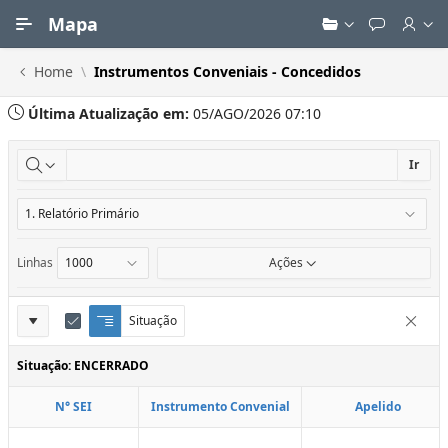
Ir para Conteúdo Principal
Mapa
Home
Instrumentos Conveniais - Concedidos
Última Atualização em:
05/AGO/2026 07:10
Ir
Linhas
Ações
Definições
Situação
Q
E
Remove
u
d
do
e
i
Situação: ENCERRADO
Relatório
b
t
r
a
N° SEI
Instrumento Convenial
Apelido
a
r
d
C
e
o