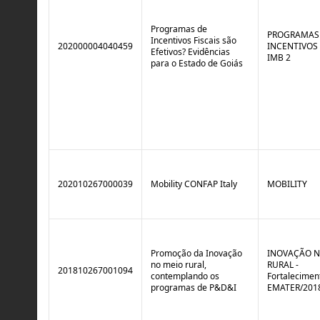
Programas de
PROGRAMAS
Incentivos Fiscais são
202000004040459
INCENTIVOS 
Efetivos? Evidências
IMB 2
para o Estado de Goiás
202010267000039
Mobility CONFAP Italy
MOBILITY
Promoção da Inovação
INOVAÇÃO N
no meio rural,
RURAL -
201810267001094
contemplando os
Fortalecimen
programas de P&D&I
EMATER/201