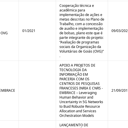
Cooperação técnica e
acadêmica para
implementação de ações e
metas descritas no Plano de
Trabalho, com a concessão
de auxílio e implementação
01/2021
09/03/202
 OVG
de bolsas, plano este que é
parte integrante do projeto:
“Avaliação de programas
sociais da Organização da
Voluntárias de Goiás (OVG)”
.
APOIO A PROJETOS DE
TECNOLOGIA DA
INFORMAÇÃO EM
PARCERIA COM OS
CENTROS DE PESQUISAS
FRANCESES INRIA E CNRS -
/EMBRACE
21/09/201
EMBRACE – Leveraging
Human Behavior and
Uncertainty in 5G Networks
to Buid Robuste Resource
Allocation and Services
Orchestration Models
LANÇAMENTO DE