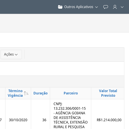
Outros Aplicativos
Feedback
Ações
Término
Valor Total
Duração
Parceiro
Vigência
Previsto
CNPJ:
13.232.306/0001-15
- AGÊNCIA GOIANA
DE ASSISTÊNCIA
7
30/10/2020
36
R$1.214.000,00
TÉCNICA, EXTENSÃO
RURAL E PESQUISA