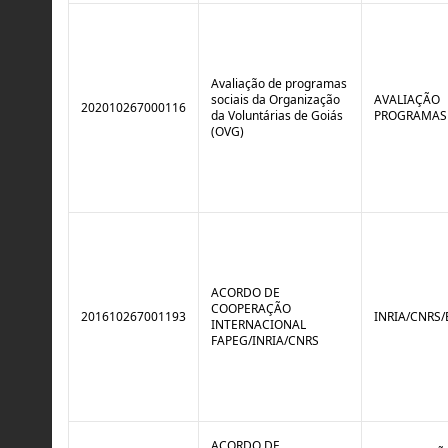
Avaliação de programas
sociais da Organização
AVALIAÇÃO
202010267000116
da Voluntárias de Goiás
PROGRAMAS
(OVG)
ACORDO DE
COOPERAÇÃO
201610267001193
INRIA/CNRS
INTERNACIONAL
FAPEG/INRIA/CNRS
ACORDO DE