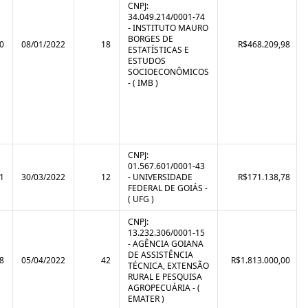
CNPJ:
34.049.214/0001-74
- INSTITUTO MAURO
BORGES DE
0
08/01/2022
18
R$468.209,98
ESTATÍSTICAS E
ESTUDOS
SOCIOECONÔMICOS
- ( IMB )
CNPJ:
01.567.601/0001-43
1
30/03/2022
12
- UNIVERSIDADE
R$171.138,78
FEDERAL DE GOIÁS -
( UFG )
CNPJ:
13.232.306/0001-15
- AGÊNCIA GOIANA
DE ASSISTÊNCIA
8
05/04/2022
42
R$1.813.000,00
TÉCNICA, EXTENSÃO
RURAL E PESQUISA
AGROPECUÁRIA - (
EMATER )