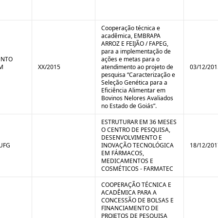
Cooperação técnica e
acadêmica, EMBRAPA
ARROZ E FEIJÃO / FAPEG,
para a implementação de
ENTO
ações e metas para o
M
XX/2015
atendimento ao projeto de
03/12/201
pesquisa “Caracterização e
Seleção Genética para a
Eficiência Alimentar em
Bovinos Nelores Avaliados
no Estado de Goiás”.
ESTRUTURAR EM 36 MESES
O CENTRO DE PESQUISA,
DESENVOLVIMENTO E
 UFG
INOVAÇÃO TECNOLÓGICA
18/12/201
EM FÁRMACOS,
MEDICAMENTOS E
COSMÉTICOS - FARMATEC
COOPERAÇÃO TÉCNICA E
ACADÊMICA PARA A
CONCESSÃO DE BOLSAS E
FINANCIAMENTO DE
PROJETOS DE PESQUISA