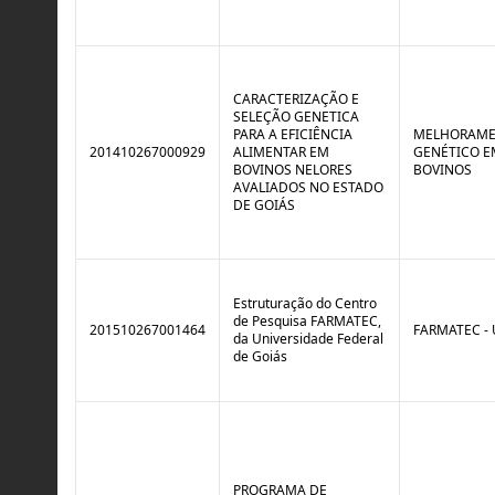
o
B
l
r
e
e
:
a
S
k
i
CARACTERIZAÇÃO E
t
SELEÇÃO GENETICA
u
PARA A EFICIÊNCIA
MELHORAM
a
201410267000929
ALIMENTAR EM
GENÉTICO E
ç
BOVINOS NELORES
BOVINOS
ã
AVALIADOS NO ESTADO
o
DE GOIÁS
Estruturação do Centro
de Pesquisa FARMATEC,
201510267001464
FARMATEC -
da Universidade Federal
de Goiás
PROGRAMA DE