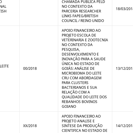
O
CHAMADA PÚBLICA PELD
NAL
NO CONTEXTO DA
18/03/201
TISH
PARCERIA RESEARCHER
LINKS FAPEG/BRITISH
COUNCIL / REINO UNIDO
APOIO FINANCEIRO AO
PROJETO ESCOLA DE
VETERINARIA E ZOOTECNIA
NO CONTEXTO DA
PESQUISA,
DESENVOLVIMENTO E
INOVAÇÃO PARA A SAUDE
ÚNICA NO ESTADO DE
LEITE
00/2018
GOIÁS: ANÁLISE DE
13/12/201
MICROBIOMA DO LEITE
CRU COM ABORDAGEM
PARA CLUSTERS
BACTERIANOS E SUA
RELAÇÃO COM A
QUALIDADE DO LEITE DOS
REBANHOS BOVINOS
GOIANO
APOIO FINANCEIRO AO
PROJETO ANALISE E
XX/2018
SINTESE DA PRODUÇÃO
14/12/201
CIENTIFICA NO ESTADO DE