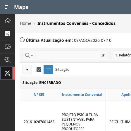
Ir para Conteúdo Principal
Mapa
Principal
Home
Instrumentos Conveniais - Concedidos
Processos de Negócios
Última Atualização em:
08/AGO/2026 07:10
Dados INPI
Ir
Indicadores FAPEG
Definições
Situação
Q
E
Instrumentos de Gestão
u
d
do
e
i
Situação: ENCERRADO
Relatório
b
t
r
a
N° SEI
Instrumento Convenial
Apeli
a
r
d
C
e
o
C
n
o
t
PROJETO PSICULTURA
n
r
SUSTENTAVEL PARA
201610267001482
PSICULTURA
t
o
PEQUENOS
r
l
PRODUTORES