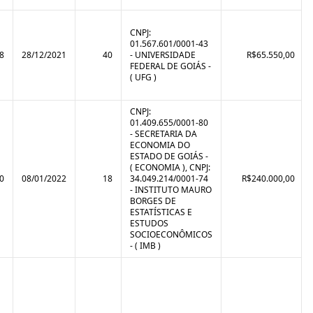
CNPJ:
01.567.601/0001-43
8
28/12/2021
40
- UNIVERSIDADE
R$65.550,00
FEDERAL DE GOIÁS -
( UFG )
CNPJ:
01.409.655/0001-80
- SECRETARIA DA
ECONOMIA DO
ESTADO DE GOIÁS -
( ECONOMIA ), CNPJ:
0
08/01/2022
18
34.049.214/0001-74
R$240.000,00
- INSTITUTO MAURO
BORGES DE
ESTATÍSTICAS E
ESTUDOS
SOCIOECONÔMICOS
- ( IMB )