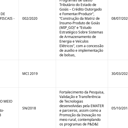
Programas de Gasto
Tributário do Estado de
Goiás – Crédito Outorgado
 DE
e Fomentar/Produzir”,
FISCAIS -
002/2020
“Construção da Matriz de
08/07/202
Insumo-Produto de Goiás
(MIP_GO)” e “Estudo
Estratégico Sobre Sistemas
de Armazenamento de
Energia e Veículos
Elétricos”, com a concessão
de auxílio e implementação
de bolsas,
MCI 2019
30/03/202
Fortalecimento da Pesquisa,
Validação e Transferência
O MEIO
de Tecnologias
desenvolvidas pela EMATER
SN/2018
05/10/201
to-
e parceiros, assim como a
8
Promoção da Inovação no
meio rural, contemplando
os programas de P&D&I