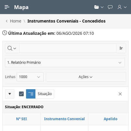
Ir para Conteúdo Principal
Mapa
Home
Instrumentos Conveniais - Concedidos
Última Atualização em:
06/AGO/2026 07:10
Ir
Linhas
Ações
Definições
Situação
Q
E
Remove
u
d
do
e
i
Situação: ENCERRADO
Relatório
b
t
r
a
N° SEI
Instrumento Convenial
Apelido
a
r
d
C
e
o