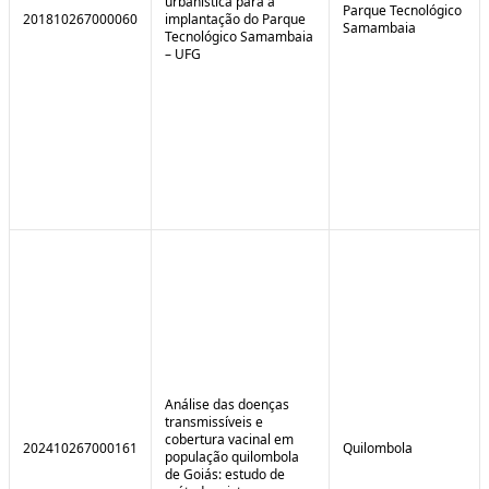
urbanística para a
Parque Tecnológico
201810267000060
implantação do Parque
Samambaia
Tecnológico Samambaia
– UFG
Análise das doenças
transmissíveis e
cobertura vacinal em
202410267000161
Quilombola
população quilombola
de Goiás: estudo de