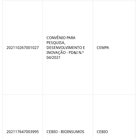
CONVÊNIO PARA
PESQUISA,
202110267001027
DESENVOLVIMENTO E
CEMPA
INOVAÇÃO - PD&I N.º
04/2021
202117647003995
CEBIO - BIOINSUMOS
CEBIO