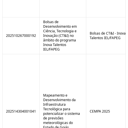
Bolsas de
Desenvolvimento em
Ciência, Tecnologia e
Bolsas de CT&I - Inova
202510267000192
Inovação (CT&I) no
Talentos IEL/FAPEG
âmbito do programa
Inova Talentos
IEL/FAPEG
Mapeamento e
Desenvolvimento da
Infraestrutura
Tecnológica para
202514304001041
CEMPA 2025
potencializar o sistema
de previsões
meteorológicas do
Estado de Goiás