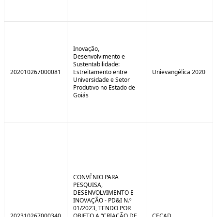
Inovação,
Desenvolvimento e
Sustentabilidade:
202010267000081
Estreitamento entre
Unievangélica 2020
Universidade e Setor
Produtivo no Estado de
Goiás
CONVÊNIO PARA
PESQUISA,
DESENVOLVIMENTO E
INOVAÇÃO - PD&I N.º
01/2023, TENDO POR
202310267000340
OBJETO A “CRIAÇÃO DE
CECAD