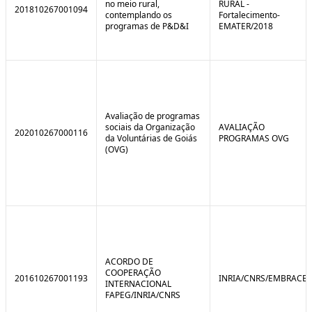
no meio rural,
RURAL -
201810267001094
contemplando os
Fortalecimento-
programas de P&D&I
EMATER/2018
Avaliação de programas
sociais da Organização
AVALIAÇÃO
202010267000116
da Voluntárias de Goiás
PROGRAMAS OVG
(OVG)
ACORDO DE
COOPERAÇÃO
201610267001193
INRIA/CNRS/EMBRACE
INTERNACIONAL
FAPEG/INRIA/CNRS