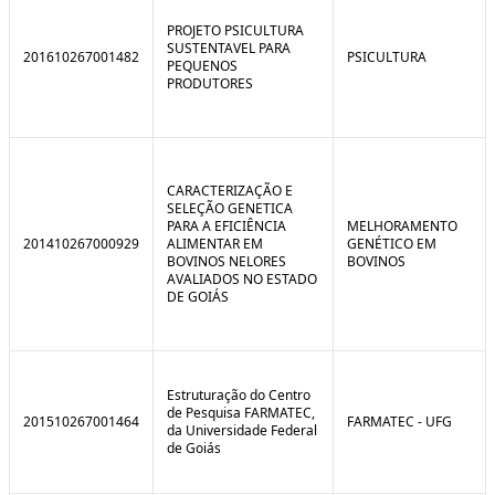
C
n
o
t
PROJETO PSICULTURA
n
r
SUSTENTAVEL PARA
201610267001482
PSICULTURA
t
o
PEQUENOS
r
l
PRODUTORES
o
B
l
r
e
e
:
a
S
k
i
CARACTERIZAÇÃO E
t
SELEÇÃO GENETICA
u
PARA A EFICIÊNCIA
MELHORAMENTO
a
201410267000929
ALIMENTAR EM
GENÉTICO EM
ç
BOVINOS NELORES
BOVINOS
ã
AVALIADOS NO ESTADO
o
DE GOIÁS
Estruturação do Centro
de Pesquisa FARMATEC,
201510267001464
FARMATEC - UFG
da Universidade Federal
de Goiás