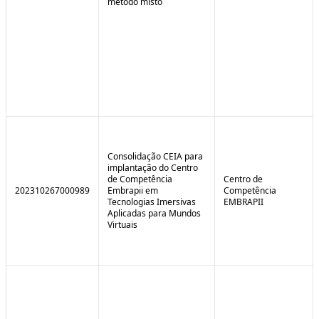
método misto
Consolidação CEIA para
implantação do Centro
de Competência
Centro de
202310267000989
Embrapii em
Competência
Tecnologias Imersivas
EMBRAPII
Aplicadas para Mundos
Virtuais