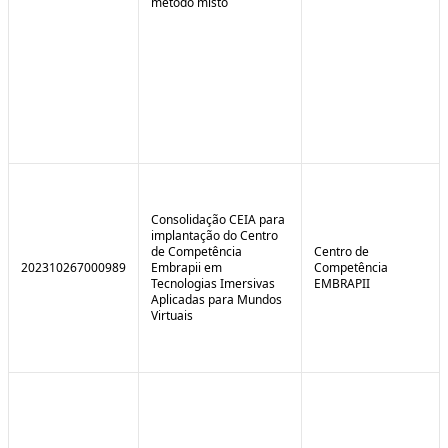
método misto
Consolidação CEIA para
implantação do Centro
de Competência
Centro de
202310267000989
Embrapii em
Competência
Tecnologias Imersivas
EMBRAPII
Aplicadas para Mundos
Virtuais