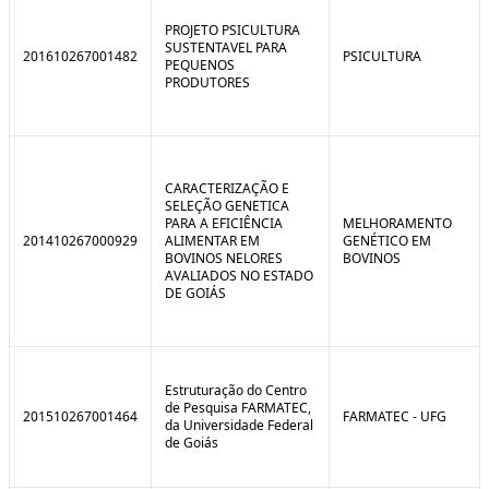
C
n
o
t
PROJETO PSICULTURA
n
r
SUSTENTAVEL PARA
201610267001482
PSICULTURA
t
o
PEQUENOS
r
l
PRODUTORES
o
B
l
r
e
e
:
a
S
k
i
CARACTERIZAÇÃO E
t
SELEÇÃO GENETICA
u
PARA A EFICIÊNCIA
MELHORAMENTO
a
201410267000929
ALIMENTAR EM
GENÉTICO EM
ç
BOVINOS NELORES
BOVINOS
ã
AVALIADOS NO ESTADO
o
DE GOIÁS
Estruturação do Centro
de Pesquisa FARMATEC,
201510267001464
FARMATEC - UFG
da Universidade Federal
de Goiás