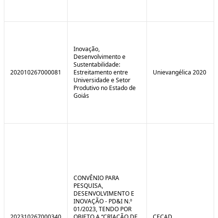
Inovação,
Desenvolvimento e
Sustentabilidade:
202010267000081
Estreitamento entre
Unievangélica 2020
Universidade e Setor
Produtivo no Estado de
Goiás
CONVÊNIO PARA
PESQUISA,
DESENVOLVIMENTO E
INOVAÇÃO - PD&I N.º
01/2023, TENDO POR
202310267000340
OBJETO A “CRIAÇÃO DE
CECAD