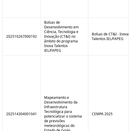
Bolsas de
Desenvolvimento em
Ciência, Tecnologia e
Bolsas de CT&I - Inova
202510267000192
Inovação (CT&I) no
Talentos IEL/FAPEG
âmbito do programa
Inova Talentos
IEL/FAPEG
Mapeamento e
Desenvolvimento da
Infraestrutura
Tecnológica para
202514304001041
CEMPA 2025
potencializar o sistema
de previsões
meteorológicas do
Estado de Goiás