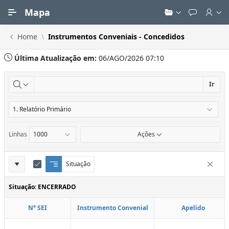
Ir para Conteúdo Principal
Mapa
Home
Instrumentos Conveniais - Concedidos
Última Atualização em:
06/AGO/2026 07:10
Ir
Linhas
Ações
Definições
Situação
Q
E
Remove
u
d
do
e
i
Situação: ENCERRADO
Relatório
b
t
r
a
N° SEI
Instrumento Convenial
Apelido
a
r
d
C
e
o