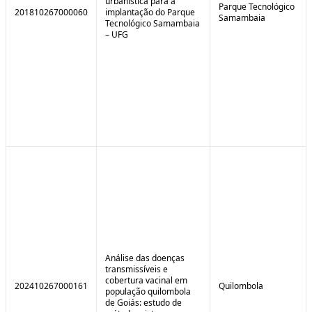
urbanística para a
Parque Tecnológico
201810267000060
implantação do Parque
Samambaia
Tecnológico Samambaia
– UFG
Análise das doenças
transmissíveis e
cobertura vacinal em
202410267000161
Quilombola
população quilombola
de Goiás: estudo de