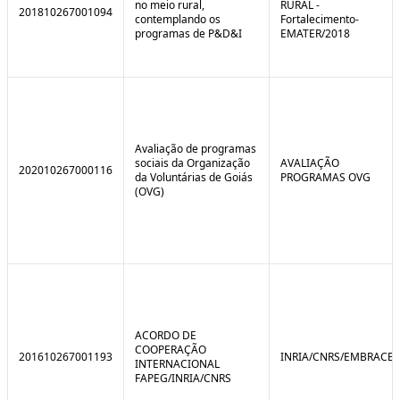
no meio rural,
RURAL -
201810267001094
contemplando os
Fortalecimento-
programas de P&D&I
EMATER/2018
Avaliação de programas
sociais da Organização
AVALIAÇÃO
202010267000116
da Voluntárias de Goiás
PROGRAMAS OVG
(OVG)
ACORDO DE
COOPERAÇÃO
201610267001193
INRIA/CNRS/EMBRACE
INTERNACIONAL
FAPEG/INRIA/CNRS