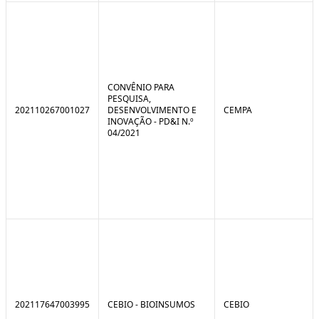
CONVÊNIO PARA
PESQUISA,
202110267001027
DESENVOLVIMENTO E
CEMPA
INOVAÇÃO - PD&I N.º
04/2021
202117647003995
CEBIO - BIOINSUMOS
CEBIO