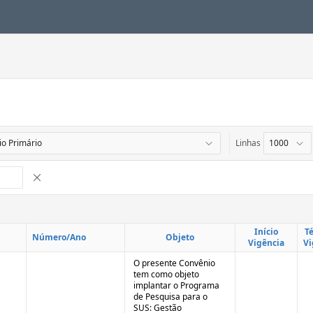
Linhas
Remover Interrupção de Controle
Início
T
Número/Ano
Objeto
Vigência
Vi
O presente Convênio
tem como objeto
implantar o Programa
de Pesquisa para o
SUS: Gestão