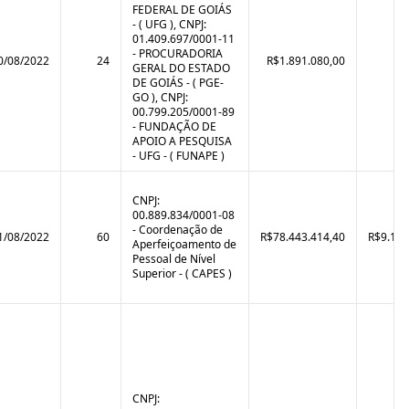
FEDERAL DE GOIÁS
- ( UFG ), CNPJ:
01.409.697/0001-11
- PROCURADORIA
0/08/2022
24
R$1.891.080,00
GERAL DO ESTADO
DE GOIÁS - ( PGE-
GO ), CNPJ:
00.799.205/0001-89
- FUNDAÇÃO DE
APOIO A PESQUISA
- UFG - ( FUNAPE )
CNPJ:
00.889.834/0001-08
- Coordenação de
1/08/2022
60
R$78.443.414,40
R$9.120
Aperfeiçoamento de
Pessoal de Nível
Superior - ( CAPES )
CNPJ: