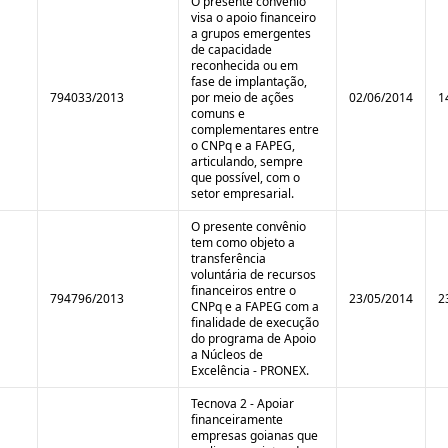
O presente convênio
visa o apoio financeiro
a grupos emergentes
de capacidade
reconhecida ou em
fase de implantação,
794033/2013
por meio de ações
02/06/2014
1
comuns e
complementares entre
o CNPq e a FAPEG,
articulando, sempre
que possível, com o
setor empresarial.
O presente convênio
tem como objeto a
transferência
voluntária de recursos
financeiros entre o
794796/2013
23/05/2014
2
CNPq e a FAPEG com a
finalidade de execução
do programa de Apoio
a Núcleos de
Excelência - PRONEX.
Tecnova 2 - Apoiar
financeiramente
empresas goianas que