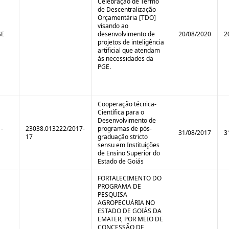
Celebração de Termo
de Descentralização
Orçamentária [TDO]
visando ao
GE
desenvolvimento de
20/08/2020
2
projetos de inteligência
artificial que atendam
às necessidades da
PGE.
Cooperação técnica-
Científica para o
Desenvolvimento de
-
23038.013222/2017-
programas de pós-
31/08/2017
3
17
graduação stricto
sensu em Instituições
de Ensino Superior do
Estado de Goiás
FORTALECIMENTO DO
PROGRAMA DE
PESQUISA
AGROPECUÁRIA NO
ESTADO DE GOIÁS DA
EMATER, POR MEIO DE
CONCESSÃO DE