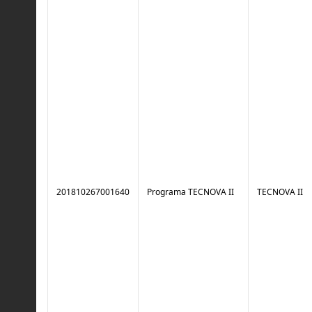
201810267001640
Programa TECNOVA II
TECNOVA II