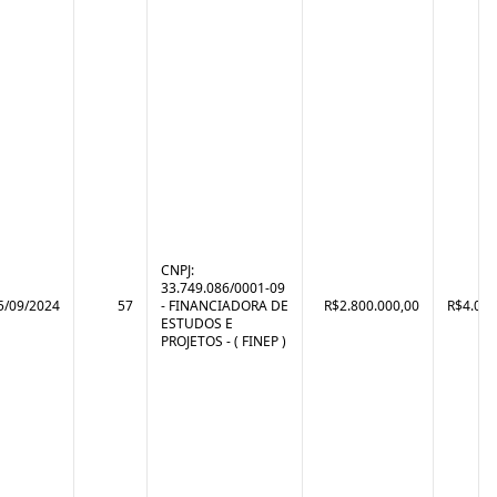
CNPJ:
33.749.086/0001-09
5/09/2024
57
- FINANCIADORA DE
R$2.800.000,00
R$4.071
ESTUDOS E
PROJETOS - ( FINEP )