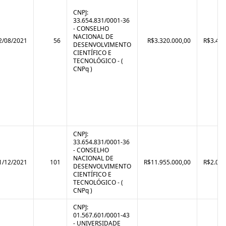
CNPJ:
33.654.831/0001-36
- CONSELHO
NACIONAL DE
2/08/2021
56
R$3.320.000,00
R$3.425
DESENVOLVIMENTO
CIENTÍFICO E
TECNOLÓGICO - (
CNPq )
CNPJ:
33.654.831/0001-36
- CONSELHO
NACIONAL DE
1/12/2021
101
R$11.955.000,00
R$2.022
DESENVOLVIMENTO
CIENTÍFICO E
TECNOLÓGICO - (
CNPq )
CNPJ:
01.567.601/0001-43
- UNIVERSIDADE