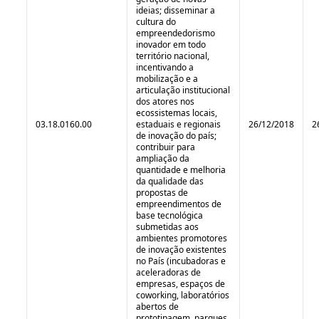
ideias; disseminar a
cultura do
empreendedorismo
inovador em todo
território nacional,
incentivando a
mobilização e a
articulação institucional
dos atores nos
ecossistemas locais,
03.18.0160.00
estaduais e regionais
26/12/2018
2
de inovação do país;
contribuir para
ampliação da
quantidade e melhoria
da qualidade das
propostas de
empreendimentos de
base tecnológica
submetidas aos
ambientes promotores
de inovação existentes
no País (incubadoras e
aceleradoras de
empresas, espaços de
coworking, laboratórios
abertos de
prototipagem, parques