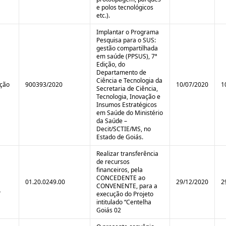
e polos tecnológicos
etc.).
Implantar o Programa
Pesquisa para o SUS:
gestão compartilhada
em saúde (PPSUS), 7ª
Edição, do
Departamento de
Ciência e Tecnologia da
ição
900393/2020
10/07/2020
1
Secretaria de Ciência,
Tecnologia, Inovação e
Insumos Estratégicos
em Saúde do Ministério
da Saúde –
Decit/SCTIE/MS, no
Estado de Goiás.
Realizar transferência
de recursos
financeiros, pela
CONCEDENTE ao
01.20.0249.00
29/12/2020
2
CONVENENTE, para a
L
execução do Projeto
intitulado “Centelha
Goiás 02