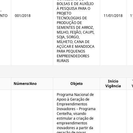
BOLSAS E DE AUXÍLIO
À PESQUISA PARA O
-
PROJETO
ENTO
001/2018
11/01/2018
1
TECNOLOGIAS DE
PRODUÇÃO DE
SEMENTES DE ARROZ,
MILHO, FEIJÃO, CAUPI,
SOJA, SORGO,
MILHETO, CANA DE
AÇÚCAR E MANDIOCA
PARA PEQUENOS
EMPREENDEDORES
RURAIS
Início
Número/Ano
Objeto
Vigência
Programa Nacional de
Apoio à Geração de
Empreendimentos
Inovadores – Programa
Centelha, visando
estimular a criação de
empreendimentos
inovadores a partir da
geração de novas