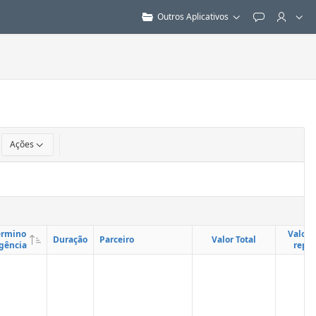
Outros Aplicativos
Feedback
Ações
érmino
Valor T
Duração
Parceiro
Valor Total
gência
repa