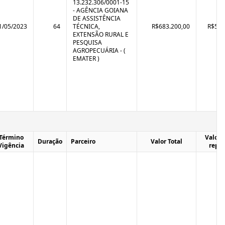
13.232.306/0001-15
- AGÊNCIA GOIANA
DE ASSISTÊNCIA
1/05/2023
64
TÉCNICA,
R$683.200,00
R$570
EXTENSÃO RURAL E
PESQUISA
AGROPECUÁRIA - (
EMATER )
Término
Valor T
Duração
Parceiro
Valor Total
Vigência
repa