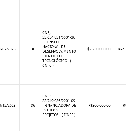
CNPJ:
33.654.831/0001-36
- CONSELHO
NACIONAL DE
0/07/2023
36
R$2.250.000,00
R$2.069
DESENVOLVIMENTO
CIENTÍFICO E
TECNOLÓGICO - (
CNPq )
CNPJ:
33.749.086/0001-09
9/12/2023
36
- FINANCIADORA DE
R$300.000,00
R$90
ESTUDOS E
PROJETOS - ( FINEP )