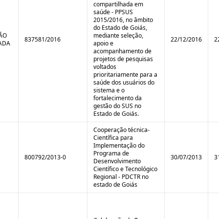
compartilhada em
saúde - PPSUS
2015/2016, no âmbito
do Estado de Goiás,
TÃO
mediante seleção,
837581/2016
22/12/2016
2
ADA
apoio e
acompanhamento de
projetos de pesquisas
voltados
prioritariamente para a
saúde dos usuários do
sistema e o
fortalecimento da
gestão do SUS no
Estado de Goiás.
Cooperação técnica-
Científica para
Implementação do
Programa de
800792/2013-0
30/07/2013
3
Desenvolvimento
Científico e Tecnológico
Regional - PDCTR no
estado de Goiás