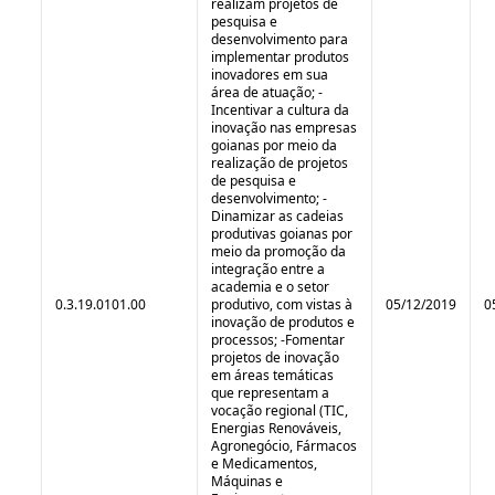
realizam projetos de
pesquisa e
desenvolvimento para
implementar produtos
inovadores em sua
área de atuação; -
Incentivar a cultura da
inovação nas empresas
goianas por meio da
realização de projetos
de pesquisa e
desenvolvimento; -
Dinamizar as cadeias
produtivas goianas por
meio da promoção da
integração entre a
academia e o setor
0.3.19.0101.00
produtivo, com vistas à
05/12/2019
0
inovação de produtos e
processos; -Fomentar
projetos de inovação
em áreas temáticas
que representam a
vocação regional (TIC,
Energias Renováveis,
Agronegócio, Fármacos
e Medicamentos,
Máquinas e