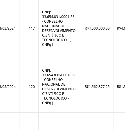
CNPJ:
33.654.831/0001-36
- CONSELHO
NACIONAL DE
4/03/2024
117
R$4.500.000,00
R$4.682
DESENVOLVIMENTO
CIENTÍFICO E
TECNOLÓGICO - (
CNPq )
CNPJ:
33.654.831/0001-36
- CONSELHO
NACIONAL DE
3/05/2024
120
R$1.562.877,25
R$1.562
DESENVOLVIMENTO
CIENTÍFICO E
TECNOLÓGICO - (
CNPq )