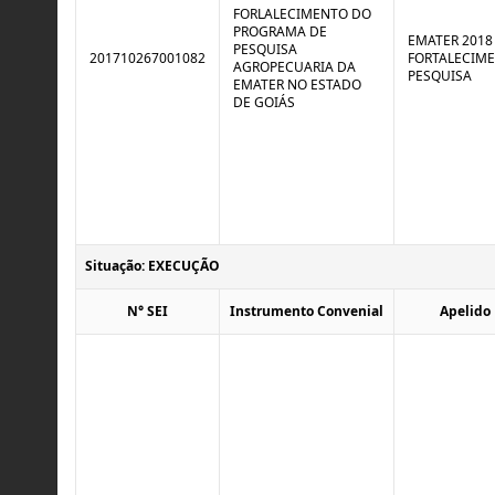
FORLALECIMENTO DO
PROGRAMA DE
EMATER 2018 
PESQUISA
201710267001082
FORTALECIM
AGROPECUARIA DA
PESQUISA
EMATER NO ESTADO
DE GOIÁS
Situação: EXECUÇÃO
N° SEI
Instrumento Convenial
Apelido