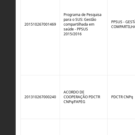
r
l
o
B
l
r
Programa de Pesquisa
e
e
para o SUS: Gestão
:
a
PPSUS - GES
201510267001469
compartilhada em
S
k
COMPARTILH
saúde - PPSUS
i
2015/2016
t
u
a
ç
ã
o
ACORDO DE
201310267000240
COOPERAÇÃO PDCTR
PDCTR CNPq
CNPq/FAPEG