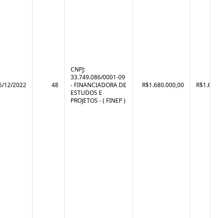
CNPJ:
33.749.086/0001-09
6/12/2022
48
- FINANCIADORA DE
R$1.680.000,00
R$1.657
ESTUDOS E
PROJETOS - ( FINEP )