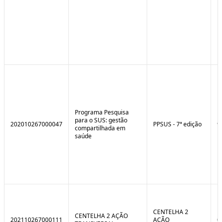
Programa Pesquisa
para o SUS: gestão
202010267000047
PPSUS - 7ª edição
9
compartilhada em
saúde
CENTELHA 2
CENTELHA 2 AÇÃO
202110267000111
AÇÃO
0