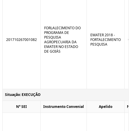
FORLALECIMENTO DO
PROGRAMA DE
EMATER 2018 -
PESQUISA
201710267001082
FORTALECIMENTO
0
AGROPECUARIA DA
PESQUISA
EMATER NO ESTADO
DE GOIÁS
Situação: EXECUÇÃO
N° SEI
Instrumento Convenial
Apelido
N