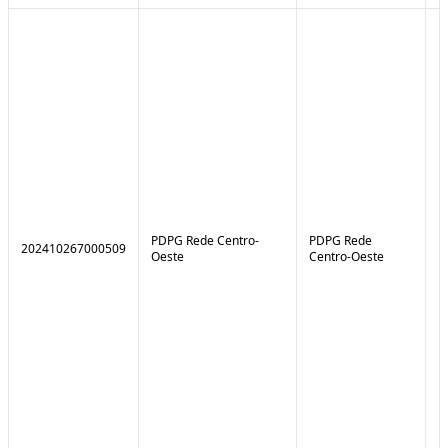
PDPG Rede Centro-
PDPG Rede
202410267000509
1
Oeste
Centro-Oeste