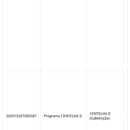
CENTELHA II
202010267000387
Programa CENTELHA II
0
(Subvenção)