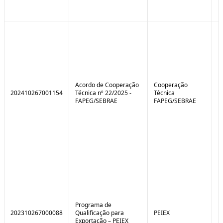
Acordo de Cooperação
Cooperação
202410267001154
Técnica nº 22/2025 -
Técnica
FAPEG/SEBRAE
FAPEG/SEBRAE
Programa de
202310267000088
Qualificação para
PEIEX
N
Exportação – PEIEX