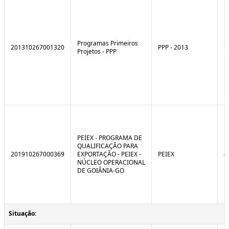
Programas Primeiros
201310267001320
PPP - 2013
7
Projetos - PPP
PEIEX - PROGRAMA DE
QUALIFICAÇÃO PARA
201910267000369
EXPORTAÇÃO - PEIEX -
PEIEX
4
NÚCLEO OPERACIONAL
DE GOIÂNIA-GO
Situação: