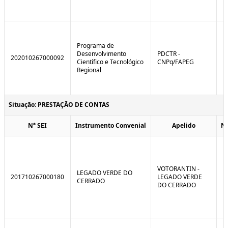
Programa de
Desenvolvimento
PDCTR -
202010267000092
Científico e Tecnológico
CNPq/FAPEG
Regional
Situação: PRESTAÇÃO DE CONTAS
N° SEI
Instrumento Convenial
Apelido
N
VOTORANTIN -
LEGADO VERDE DO
201710267000180
LEGADO VERDE
CERRADO
DO CERRADO