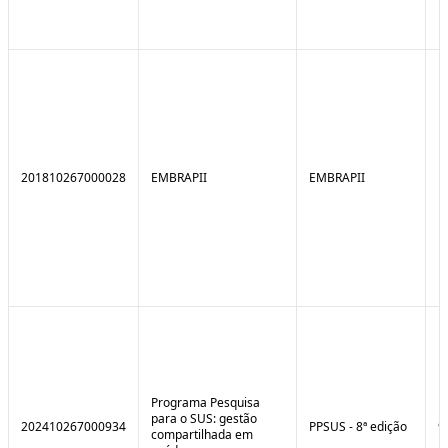
201810267000028
EMBRAPII
EMBRAPII
Programa Pesquisa
para o SUS: gestão
202410267000934
PPSUS - 8ª edição
9
compartilhada em