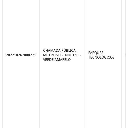
CHAMADA PÚBLICA
PARQUES
202210267000271
MCTI/FINEP/FNDCT/CT-
0
TECNOLÓGICOS
VERDE AMARELO