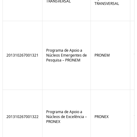
TRANSVERSAL
TRANSVERSAL
Programa de Apoio a
201310267001321
Núcleos Emergentes de
PRONEM
7
Pesquisa – PRONEM
Programa de Apoio a
201310267001322
Núcleos de Excelência –
PRONEX
7
PRONEX