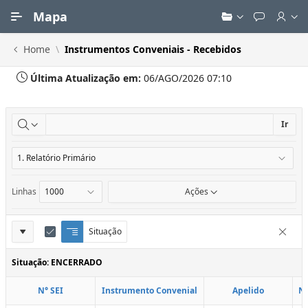
Ir para Conteúdo Principal
Mapa
Home
Instrumentos Conveniais - Recebidos
Última Atualização em:
06/AGO/2026 07:10
Ir
Linhas
Ações
Definições
Situação
Q
E
Remove
u
d
do
e
i
Situação: ENCERRADO
Relatório
b
t
r
a
N° SEI
Instrumento Convenial
Apelido
N
a
r
d
C