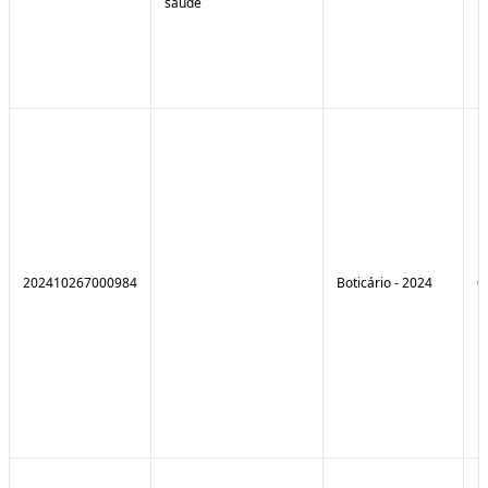
saúde
202410267000984
Boticário - 2024
0