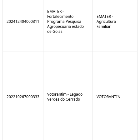
EMATER -
Fortalecimento
EMATER -
202412404000311
Programa Pesquisa
Agricultura
0
Agropecuária estado
Familiar
de Goiás
Votorantim - Legado
202210267000333
VOTORANTIN
0
Verdes do Cerrado