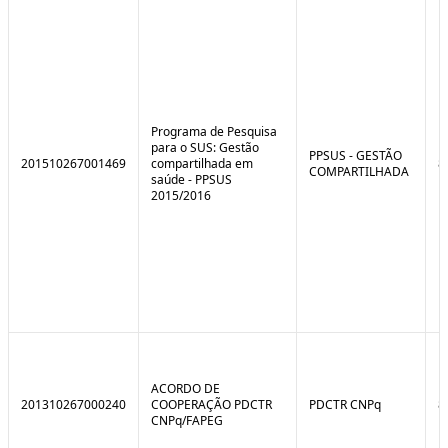
e
o
C
n
o
t
n
r
t
o
r
l
o
B
l
r
Programa de Pesquisa
e
e
para o SUS: Gestão
:
a
PPSUS - GESTÃO
201510267001469
compartilhada em
8
S
k
COMPARTILHADA
saúde - PPSUS
i
2015/2016
t
u
a
ç
ã
o
ACORDO DE
201310267000240
COOPERAÇÃO PDCTR
PDCTR CNPq
8
CNPq/FAPEG