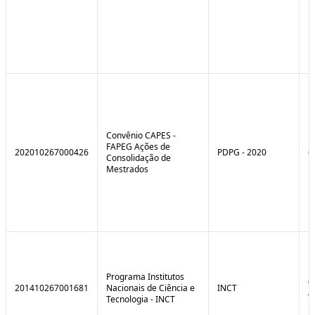
Convênio CAPES -
FAPEG Ações de
202010267000426
PDPG - 2020
6
Consolidação de
Mestrados
Programa Institutos
0
201410267001681
Nacionais de Ciência e
INCT
4
Tecnologia - INCT