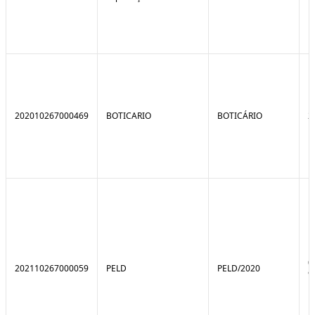
202010267000469
BOTICARIO
BOTICÁRIO
2
0
202110267000059
PELD
PELD/2020
9