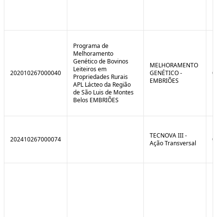
Programa de
Melhoramento
Genético de Bovinos
MELHORAMENTO
Leiteiros em
202010267000040
GENÉTICO -
0
Propriedades Rurais
EMBRIÕES
APL Lácteo da Região
de São Luis de Montes
Belos EMBRIÕES
TECNOVA III -
202410267000074
0
Ação Transversal