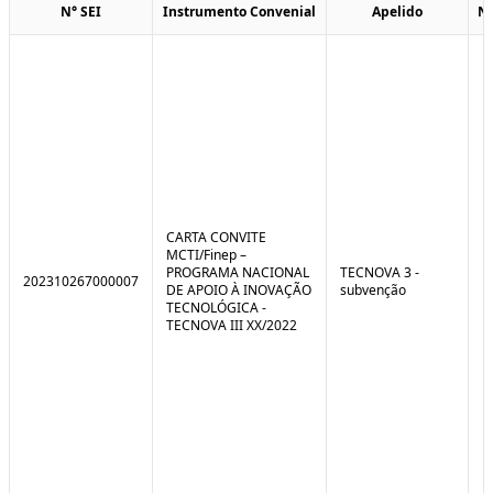
N° SEI
Instrumento Convenial
Apelido
N
CARTA CONVITE
MCTI/Finep –
PROGRAMA NACIONAL
TECNOVA 3 -
202310267000007
DE APOIO À INOVAÇÃO
subvenção
TECNOLÓGICA -
TECNOVA III XX/2022