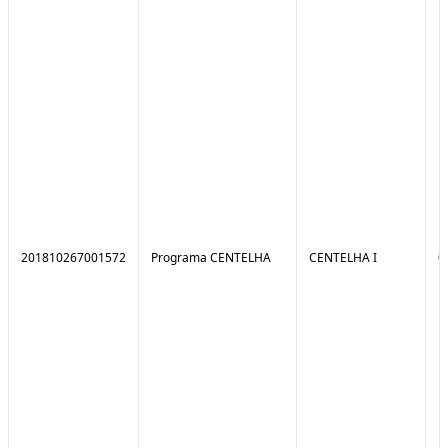
201810267001572
Programa CENTELHA
CENTELHA I
0