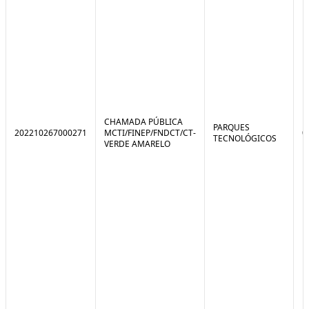
CHAMADA PÚBLICA
PARQUES
202210267000271
MCTI/FINEP/FNDCT/CT-
0
TECNOLÓGICOS
VERDE AMARELO