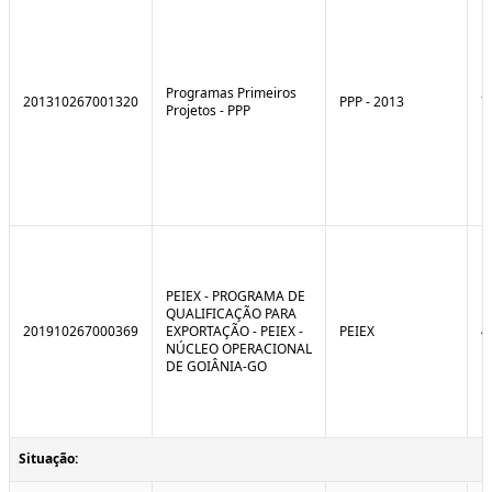
Programas Primeiros
201310267001320
PPP - 2013
7
Projetos - PPP
PEIEX - PROGRAMA DE
QUALIFICAÇÃO PARA
201910267000369
EXPORTAÇÃO - PEIEX -
PEIEX
4
NÚCLEO OPERACIONAL
DE GOIÂNIA-GO
Situação: