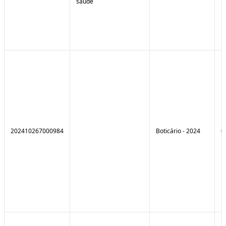
saúde
202410267000984
Boticário - 2024
0