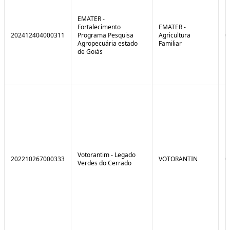
EMATER -
Fortalecimento
EMATER -
202412404000311
Programa Pesquisa
Agricultura
0
Agropecuária estado
Familiar
de Goiás
Votorantim - Legado
202210267000333
VOTORANTIN
0
Verdes do Cerrado