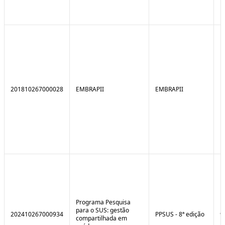
201810267000028
EMBRAPII
EMBRAPII
Programa Pesquisa
para o SUS: gestão
202410267000934
PPSUS - 8ª edição
9
compartilhada em