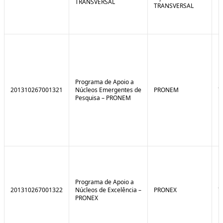
TRANSVERSAL
TRANSVERSAL
Programa de Apoio a
201310267001321
Núcleos Emergentes de
PRONEM
7
Pesquisa – PRONEM
Programa de Apoio a
201310267001322
Núcleos de Excelência –
PRONEX
7
PRONEX