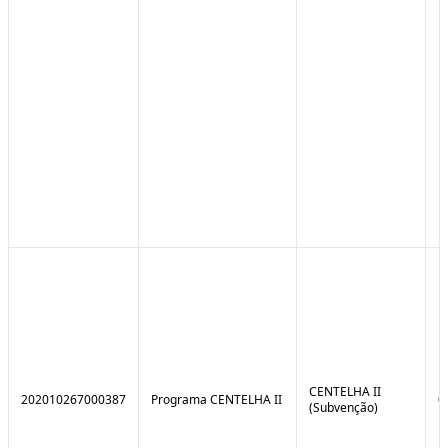
CENTELHA II
202010267000387
Programa CENTELHA II
0
(Subvenção)