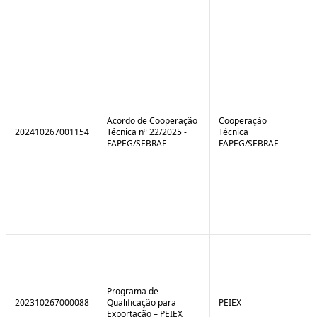
Acordo de Cooperação
Cooperação
202410267001154
Técnica nº 22/2025 -
Técnica
FAPEG/SEBRAE
FAPEG/SEBRAE
Programa de
202310267000088
Qualificação para
PEIEX
N
Exportação – PEIEX