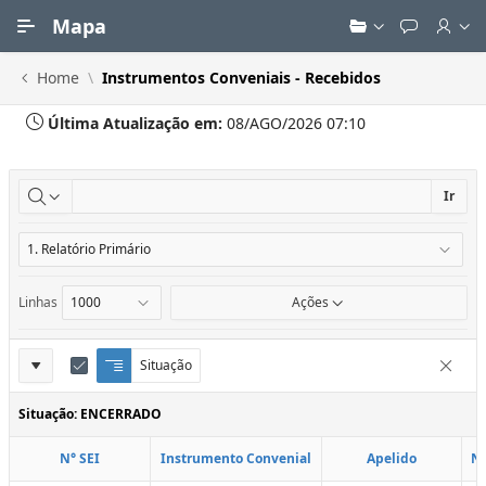
Ir para Conteúdo Principal
Mapa
Home
Instrumentos Conveniais - Recebidos
Última Atualização em:
08/AGO/2026 07:10
Ir
Linhas
Ações
Definições
Situação
Q
E
Remove
u
d
do
e
i
Situação: ENCERRADO
Relatório
b
t
r
a
N° SEI
Instrumento Convenial
Apelido
N
a
r
d
C