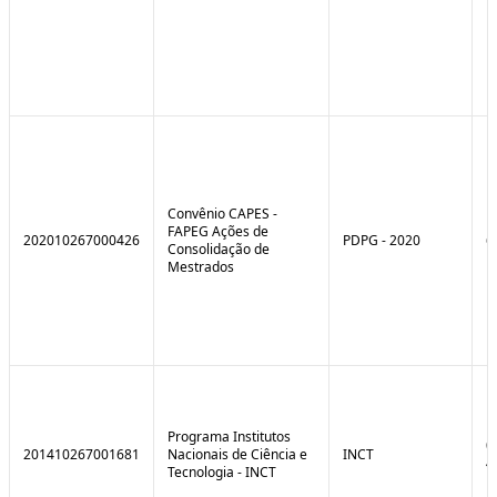
Convênio CAPES -
FAPEG Ações de
202010267000426
PDPG - 2020
6
Consolidação de
Mestrados
Programa Institutos
0
201410267001681
Nacionais de Ciência e
INCT
4
Tecnologia - INCT