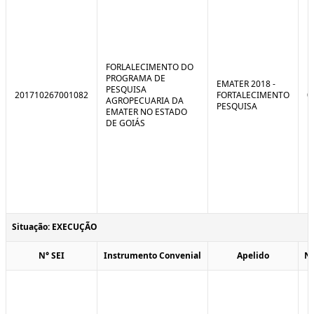
FORLALECIMENTO DO
PROGRAMA DE
EMATER 2018 -
PESQUISA
201710267001082
FORTALECIMENTO
0
AGROPECUARIA DA
PESQUISA
EMATER NO ESTADO
DE GOIÁS
Situação: EXECUÇÃO
N° SEI
Instrumento Convenial
Apelido
N