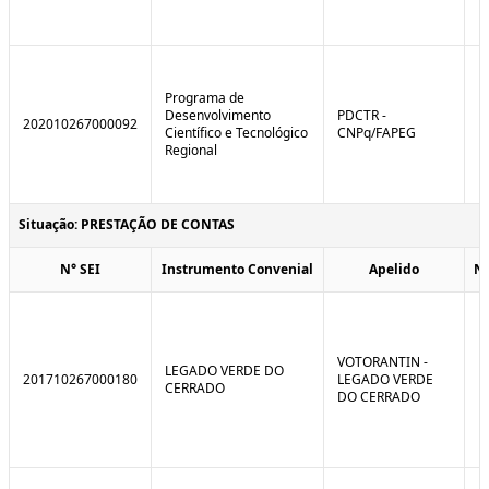
Programa de
Desenvolvimento
PDCTR -
202010267000092
Científico e Tecnológico
CNPq/FAPEG
Regional
Situação: PRESTAÇÃO DE CONTAS
N° SEI
Instrumento Convenial
Apelido
N
VOTORANTIN -
LEGADO VERDE DO
201710267000180
LEGADO VERDE
CERRADO
DO CERRADO