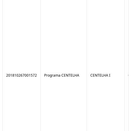
201810267001572
Programa CENTELHA
CENTELHA I
0