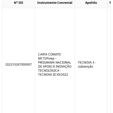
N° SEI
Instrumento Convenial
Apelido
N
CARTA CONVITE
MCTI/Finep –
PROGRAMA NACIONAL
TECNOVA 3 -
202310267000007
DE APOIO À INOVAÇÃO
subvenção
TECNOLÓGICA -
TECNOVA III XX/2022