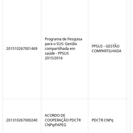
e
o
C
n
o
t
n
r
t
o
r
l
o
B
l
r
Programa de Pesquisa
e
e
para o SUS: Gestão
:
a
PPSUS - GESTÃO
201510267001469
compartilhada em
8
S
k
COMPARTILHADA
saúde - PPSUS
i
2015/2016
t
u
a
ç
ã
o
ACORDO DE
201310267000240
COOPERAÇÃO PDCTR
PDCTR CNPq
8
CNPq/FAPEG