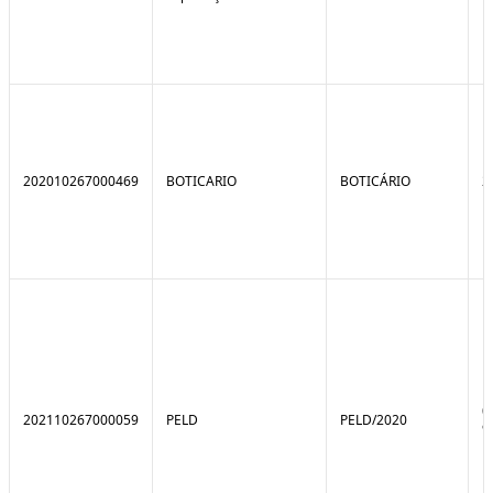
202010267000469
BOTICARIO
BOTICÁRIO
2
0
202110267000059
PELD
PELD/2020
9