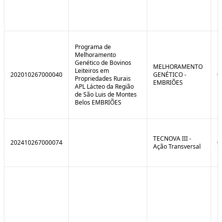
Programa de
Melhoramento
Genético de Bovinos
MELHORAMENTO
Leiteiros em
202010267000040
GENÉTICO -
0
Propriedades Rurais
EMBRIÕES
APL Lácteo da Região
de São Luis de Montes
Belos EMBRIÕES
TECNOVA III -
202410267000074
0
Ação Transversal