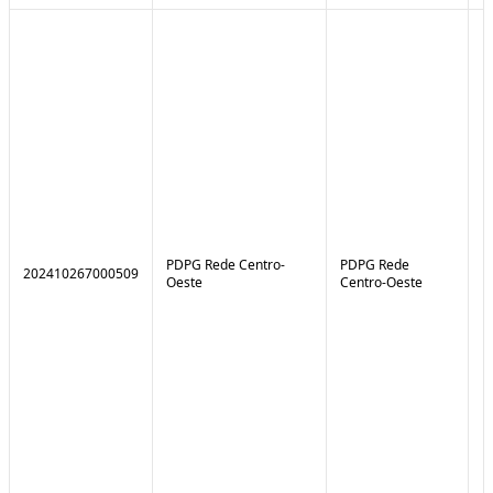
PDPG Rede Centro-
PDPG Rede
202410267000509
1
Oeste
Centro-Oeste