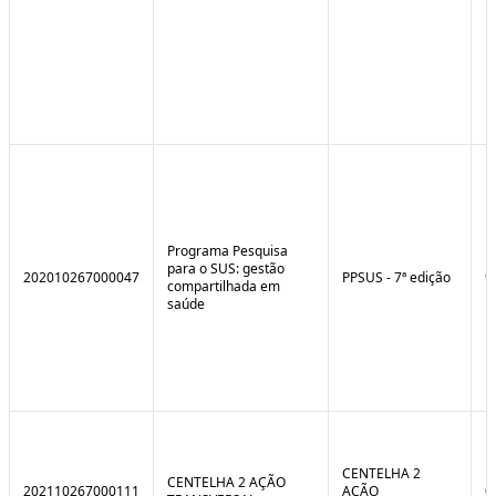
Programa Pesquisa
para o SUS: gestão
202010267000047
PPSUS - 7ª edição
9
compartilhada em
saúde
CENTELHA 2
CENTELHA 2 AÇÃO
202110267000111
AÇÃO
0