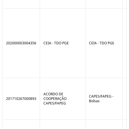
202000003004356
CEIA - TDO PGE
CEIA - TDO PGE
ACORDO DE
CAPES/FAPEG -
2
201710267000893
COOPERAÇÃO
Bolsas
1
CAPES/FAPEG