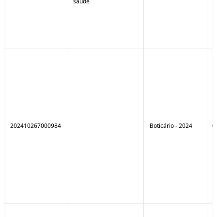
saúde
202410267000984
Boticário - 2024
0