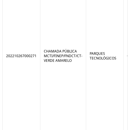
CHAMADA PÚBLICA
PARQUES
202210267000271
MCTI/FINEP/FNDCT/CT-
0
TECNOLÓGICOS
VERDE AMARELO