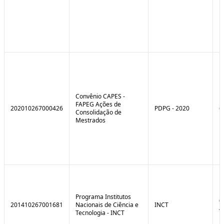
Convênio CAPES -
FAPEG Ações de
202010267000426
PDPG - 2020
6
Consolidação de
Mestrados
Programa Institutos
0
201410267001681
Nacionais de Ciência e
INCT
4
Tecnologia - INCT