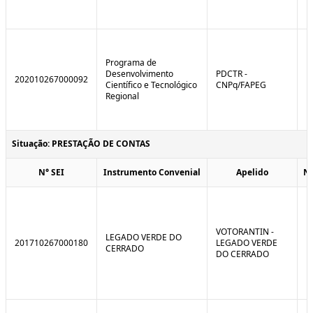
Programa de
Desenvolvimento
PDCTR -
202010267000092
Científico e Tecnológico
CNPq/FAPEG
Regional
Situação: PRESTAÇÃO DE CONTAS
N° SEI
Instrumento Convenial
Apelido
N
VOTORANTIN -
LEGADO VERDE DO
201710267000180
LEGADO VERDE
CERRADO
DO CERRADO