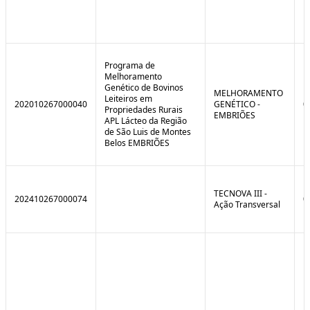
Programa de
Melhoramento
Genético de Bovinos
MELHORAMENTO
Leiteiros em
202010267000040
GENÉTICO -
0
Propriedades Rurais
EMBRIÕES
APL Lácteo da Região
de São Luis de Montes
Belos EMBRIÕES
TECNOVA III -
202410267000074
0
Ação Transversal