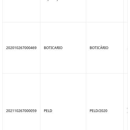
202010267000469
BOTICARIO
BOTICÁRIO
2
0
202110267000059
PELD
PELD/2020
9