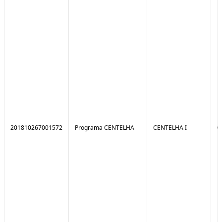
201810267001572
Programa CENTELHA
CENTELHA I
0