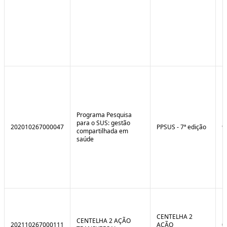
Programa Pesquisa
para o SUS: gestão
202010267000047
PPSUS - 7ª edição
9
compartilhada em
saúde
CENTELHA 2
CENTELHA 2 AÇÃO
202110267000111
AÇÃO
0