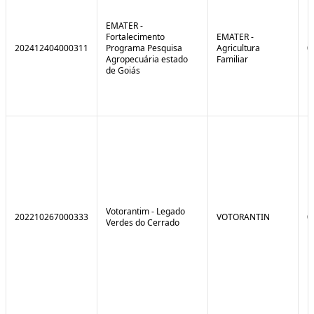
EMATER -
Fortalecimento
EMATER -
202412404000311
Programa Pesquisa
Agricultura
0
Agropecuária estado
Familiar
de Goiás
Votorantim - Legado
202210267000333
VOTORANTIN
0
Verdes do Cerrado