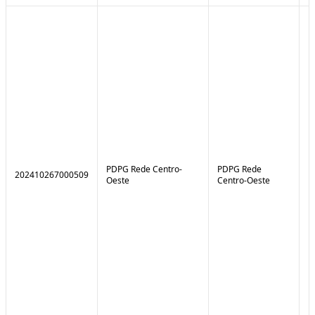
PDPG Rede Centro-
PDPG Rede
202410267000509
1
Oeste
Centro-Oeste