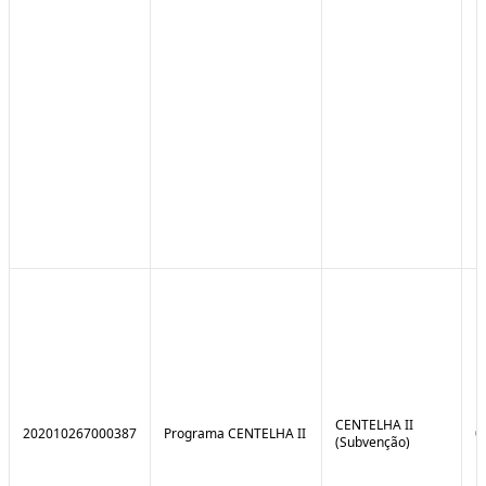
CENTELHA II
202010267000387
Programa CENTELHA II
0
(Subvenção)