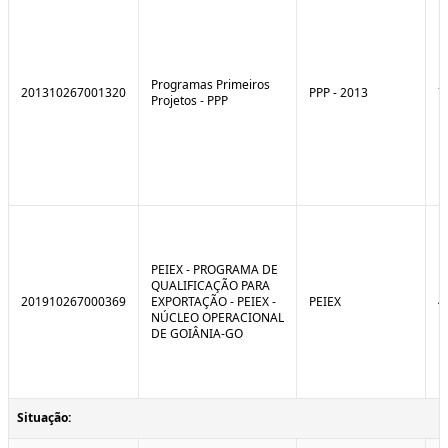
Programas Primeiros
201310267001320
PPP - 2013
7
Projetos - PPP
PEIEX - PROGRAMA DE
QUALIFICAÇÃO PARA
201910267000369
EXPORTAÇÃO - PEIEX -
PEIEX
4
NÚCLEO OPERACIONAL
DE GOIÂNIA-GO
Situação: