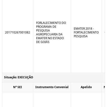
FORLALECIMENTO DO
PROGRAMA DE
EMATER 2018 -
PESQUISA
201710267001082
FORTALECIMENTO
0
AGROPECUARIA DA
PESQUISA
EMATER NO ESTADO
DE GOIÁS
Situação: EXECUÇÃO
N° SEI
Instrumento Convenial
Apelido
N