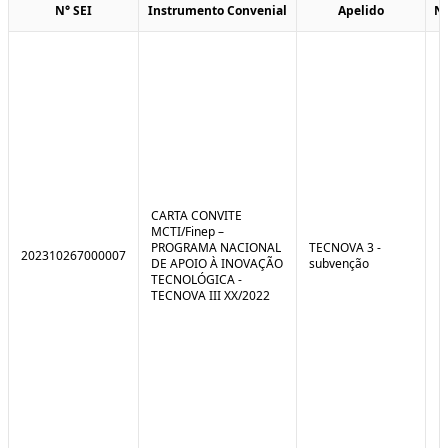
N° SEI
Instrumento Convenial
Apelido
N
CARTA CONVITE
MCTI/Finep –
PROGRAMA NACIONAL
TECNOVA 3 -
202310267000007
DE APOIO À INOVAÇÃO
subvenção
TECNOLÓGICA -
TECNOVA III XX/2022