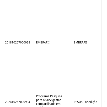
201810267000028
EMBRAPII
EMBRAPII
Programa Pesquisa
para o SUS: gestão
202410267000934
PPSUS - 8ª edição
9
compartilhada em