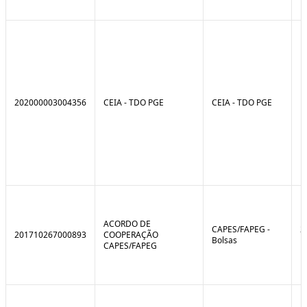
202000003004356
CEIA - TDO PGE
CEIA - TDO PGE
ACORDO DE
CAPES/FAPEG -
2
201710267000893
COOPERAÇÃO
Bolsas
1
CAPES/FAPEG