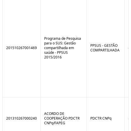
e
o
C
n
o
t
n
r
t
o
r
l
o
B
l
r
Programa de Pesquisa
e
e
para o SUS: Gestão
:
a
PPSUS - GESTÃO
201510267001469
compartilhada em
8
S
k
COMPARTILHADA
saúde - PPSUS
i
2015/2016
t
u
a
ç
ã
o
ACORDO DE
201310267000240
COOPERAÇÃO PDCTR
PDCTR CNPq
8
CNPq/FAPEG