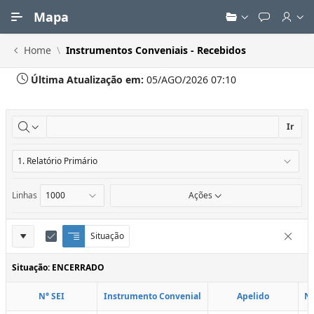
Ir para Conteúdo Principal
Mapa
Home
Instrumentos Conveniais - Recebidos
Última Atualização em:
05/AGO/2026 07:10
Ir
Linhas
Ações
Definições
Situação
Q
E
Remove
u
d
do
e
i
Situação: ENCERRADO
Relatório
b
t
r
a
N° SEI
Instrumento Convenial
Apelido
N
a
r
d
C