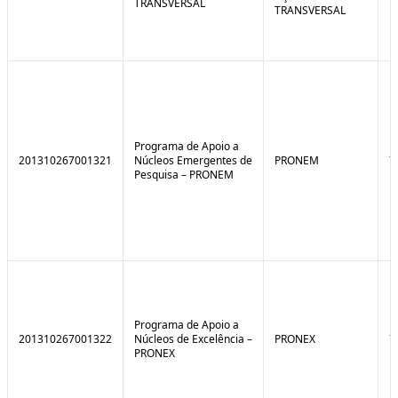
TRANSVERSAL
TRANSVERSAL
Programa de Apoio a
201310267001321
Núcleos Emergentes de
PRONEM
7
Pesquisa – PRONEM
Programa de Apoio a
201310267001322
Núcleos de Excelência –
PRONEX
7
PRONEX