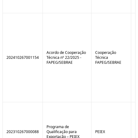
Acordo de Cooperação
Cooperação
202410267001154
Técnica nº 22/2025 -
Técnica
FAPEG/SEBRAE
FAPEG/SEBRAE
Programa de
202310267000088
Qualificação para
PEIEX
N
Exportação – PEIEX