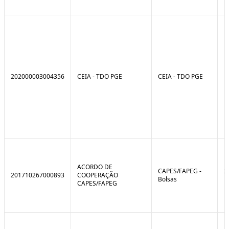
202000003004356
CEIA - TDO PGE
CEIA - TDO PGE
ACORDO DE
CAPES/FAPEG -
2
201710267000893
COOPERAÇÃO
Bolsas
1
CAPES/FAPEG