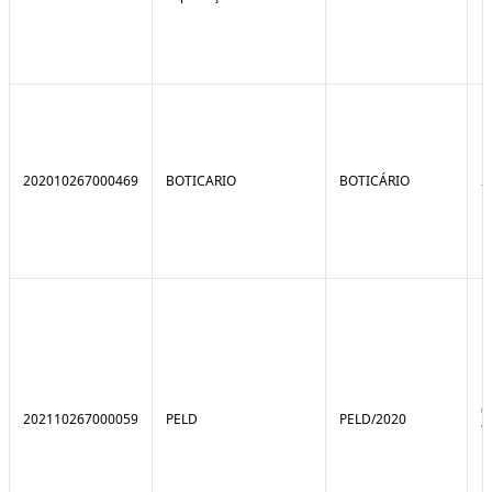
202010267000469
BOTICARIO
BOTICÁRIO
2
0
202110267000059
PELD
PELD/2020
9