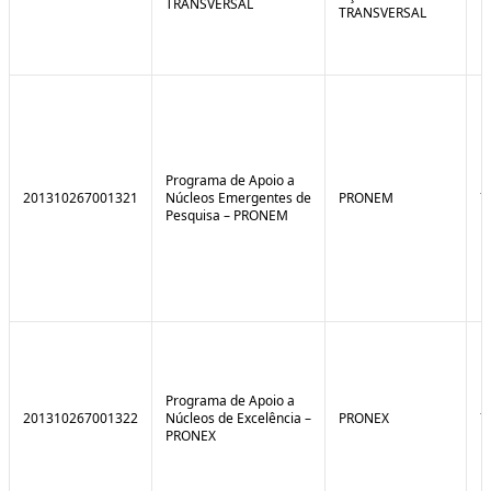
TRANSVERSAL
TRANSVERSAL
Programa de Apoio a
201310267001321
Núcleos Emergentes de
PRONEM
7
Pesquisa – PRONEM
Programa de Apoio a
201310267001322
Núcleos de Excelência –
PRONEX
7
PRONEX