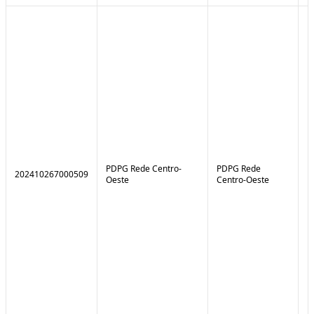
PDPG Rede Centro-
PDPG Rede
202410267000509
1
Oeste
Centro-Oeste