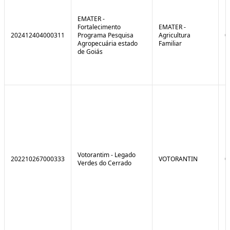
EMATER -
Fortalecimento
EMATER -
202412404000311
Programa Pesquisa
Agricultura
0
Agropecuária estado
Familiar
de Goiás
Votorantim - Legado
202210267000333
VOTORANTIN
0
Verdes do Cerrado