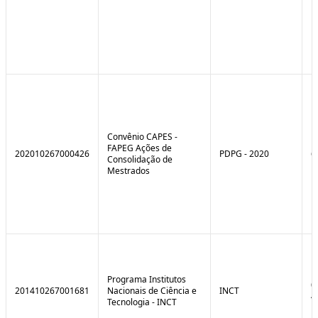
Convênio CAPES -
FAPEG Ações de
202010267000426
PDPG - 2020
6
Consolidação de
Mestrados
Programa Institutos
0
201410267001681
Nacionais de Ciência e
INCT
4
Tecnologia - INCT