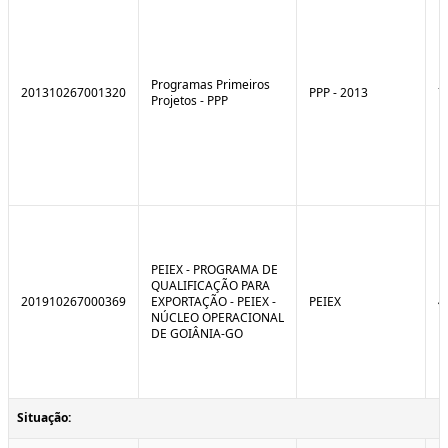
Programas Primeiros
201310267001320
PPP - 2013
7
Projetos - PPP
PEIEX - PROGRAMA DE
QUALIFICAÇÃO PARA
201910267000369
EXPORTAÇÃO - PEIEX -
PEIEX
4
NÚCLEO OPERACIONAL
DE GOIÂNIA-GO
Situação: