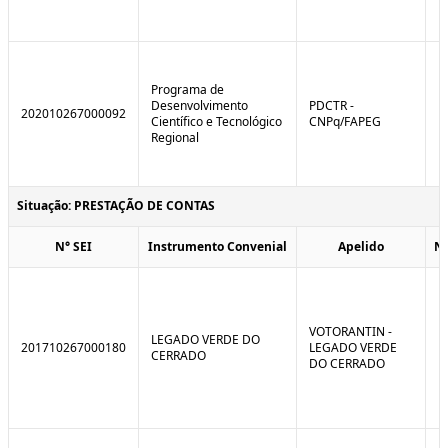
Programa de
Desenvolvimento
PDCTR -
202010267000092
Científico e Tecnológico
CNPq/FAPEG
Regional
Situação: PRESTAÇÃO DE CONTAS
N° SEI
Instrumento Convenial
Apelido
N
VOTORANTIN -
LEGADO VERDE DO
201710267000180
LEGADO VERDE
CERRADO
DO CERRADO