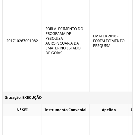
FORLALECIMENTO DO
PROGRAMA DE
EMATER 2018 -
PESQUISA
201710267001082
FORTALECIMENTO
0
AGROPECUARIA DA
PESQUISA
EMATER NO ESTADO
DE GOIÁS
Situação: EXECUÇÃO
N° SEI
Instrumento Convenial
Apelido
N