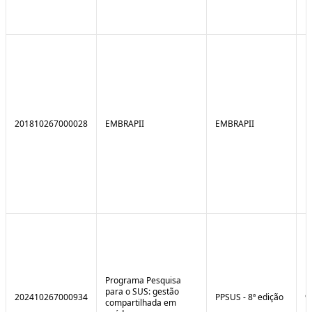
201810267000028
EMBRAPII
EMBRAPII
Programa Pesquisa
para o SUS: gestão
202410267000934
PPSUS - 8ª edição
9
compartilhada em