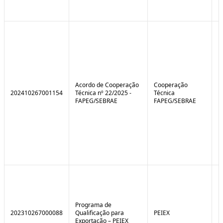
Acordo de Cooperação
Cooperação
202410267001154
Técnica nº 22/2025 -
Técnica
FAPEG/SEBRAE
FAPEG/SEBRAE
Programa de
202310267000088
Qualificação para
PEIEX
N
Exportação – PEIEX