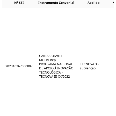
N° SEI
Instrumento Convenial
Apelido
N
CARTA CONVITE
MCTI/Finep –
PROGRAMA NACIONAL
TECNOVA 3 -
202310267000007
DE APOIO À INOVAÇÃO
subvenção
TECNOLÓGICA -
TECNOVA III XX/2022