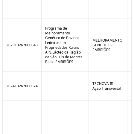
Programa de
Melhoramento
Genético de Bovinos
MELHORAMENTO
Leiteiros em
202010267000040
GENÉTICO -
0
Propriedades Rurais
EMBRIÕES
APL Lácteo da Região
de São Luis de Montes
Belos EMBRIÕES
TECNOVA III -
202410267000074
0
Ação Transversal