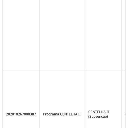
CENTELHA II
202010267000387
Programa CENTELHA II
0
(Subvenção)