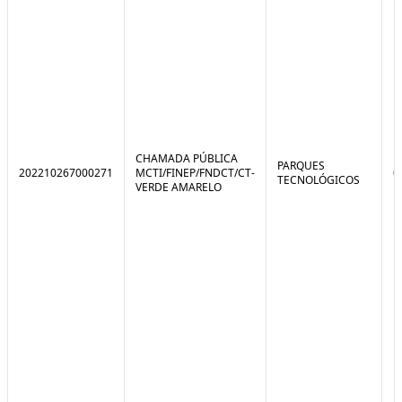
CHAMADA PÚBLICA
PARQUES
202210267000271
MCTI/FINEP/FNDCT/CT-
0
TECNOLÓGICOS
VERDE AMARELO