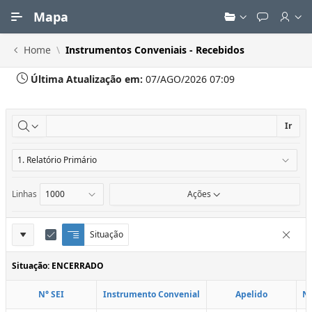
Ir para Conteúdo Principal
Mapa
Home
Instrumentos Conveniais - Recebidos
Última Atualização em:
07/AGO/2026 07:09
Ir
Linhas
Ações
Definições
Situação
Q
E
Remove
u
d
do
e
i
Situação: ENCERRADO
Relatório
b
t
r
a
N° SEI
Instrumento Convenial
Apelido
N
a
r
d
C