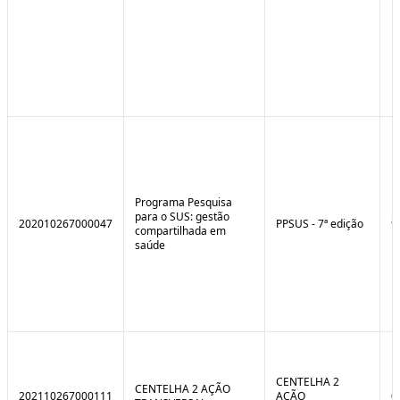
Programa Pesquisa
para o SUS: gestão
202010267000047
PPSUS - 7ª edição
9
compartilhada em
saúde
CENTELHA 2
CENTELHA 2 AÇÃO
202110267000111
AÇÃO
0