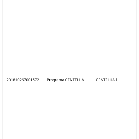
201810267001572
Programa CENTELHA
CENTELHA I
0