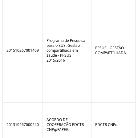
e
o
C
n
o
t
n
r
t
o
r
l
o
B
l
r
Programa de Pesquisa
e
e
para o SUS: Gestão
:
a
PPSUS - GESTÃO
201510267001469
compartilhada em
8
S
k
COMPARTILHADA
saúde - PPSUS
i
2015/2016
t
u
a
ç
ã
o
ACORDO DE
201310267000240
COOPERAÇÃO PDCTR
PDCTR CNPq
8
CNPq/FAPEG