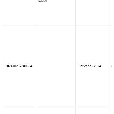
saúde
202410267000984
Boticário - 2024
0