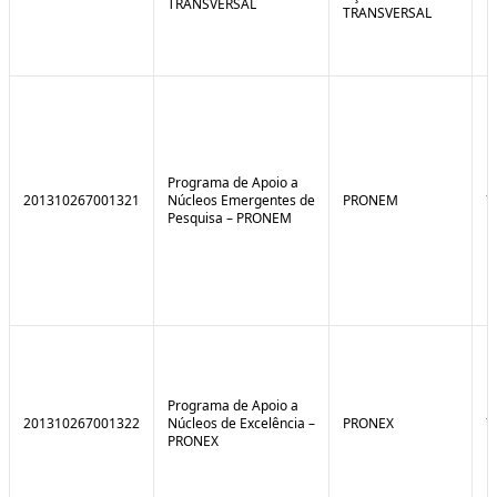
TRANSVERSAL
TRANSVERSAL
Programa de Apoio a
201310267001321
Núcleos Emergentes de
PRONEM
7
Pesquisa – PRONEM
Programa de Apoio a
201310267001322
Núcleos de Excelência –
PRONEX
7
PRONEX