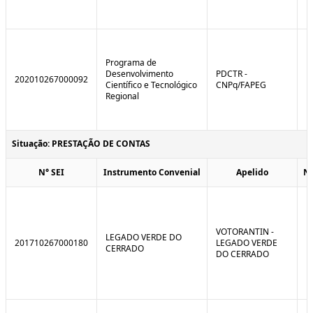
Programa de
Desenvolvimento
PDCTR -
202010267000092
Científico e Tecnológico
CNPq/FAPEG
Regional
Situação: PRESTAÇÃO DE CONTAS
N° SEI
Instrumento Convenial
Apelido
N
VOTORANTIN -
LEGADO VERDE DO
201710267000180
LEGADO VERDE
CERRADO
DO CERRADO