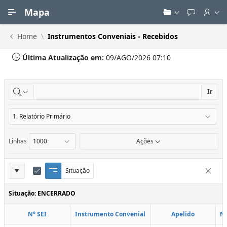
Ir para Conteúdo Principal
Mapa
Home
Instrumentos Conveniais - Recebidos
Última Atualização em:
09/AGO/2026 07:10
Ir
Linhas
Ações
Definições
Situação
Q
E
Remove
u
d
do
e
i
Situação: ENCERRADO
Relatório
b
t
r
a
N° SEI
Instrumento Convenial
Apelido
N
a
r
d
C