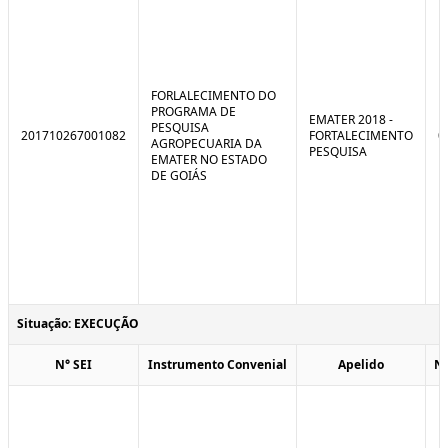
FORLALECIMENTO DO
PROGRAMA DE
EMATER 2018 -
PESQUISA
201710267001082
FORTALECIMENTO
0
AGROPECUARIA DA
PESQUISA
EMATER NO ESTADO
DE GOIÁS
Situação: EXECUÇÃO
N° SEI
Instrumento Convenial
Apelido
N