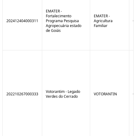
EMATER -
Fortalecimento
EMATER -
202412404000311
Programa Pesquisa
Agricultura
0
Agropecuária estado
Familiar
de Goiás
Votorantim - Legado
202210267000333
VOTORANTIN
0
Verdes do Cerrado