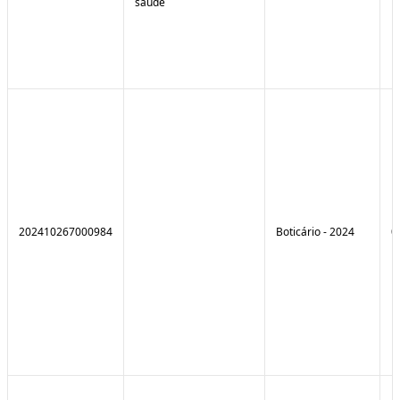
saúde
202410267000984
Boticário - 2024
0