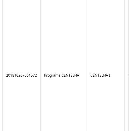
201810267001572
Programa CENTELHA
CENTELHA I
0