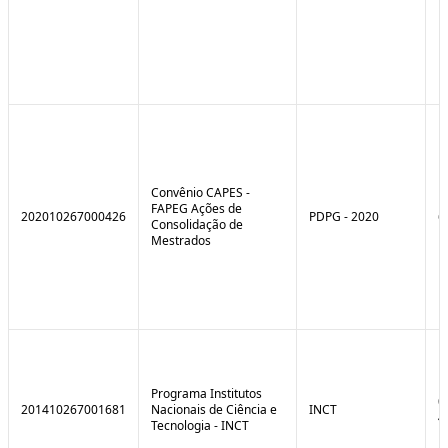
Convênio CAPES -
FAPEG Ações de
202010267000426
PDPG - 2020
6
Consolidação de
Mestrados
Programa Institutos
0
201410267001681
Nacionais de Ciência e
INCT
4
Tecnologia - INCT