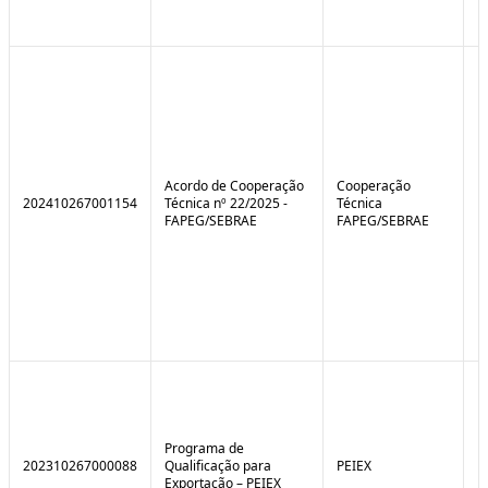
Acordo de Cooperação
Cooperação
202410267001154
Técnica nº 22/2025 -
Técnica
FAPEG/SEBRAE
FAPEG/SEBRAE
Programa de
202310267000088
Qualificação para
PEIEX
N
Exportação – PEIEX