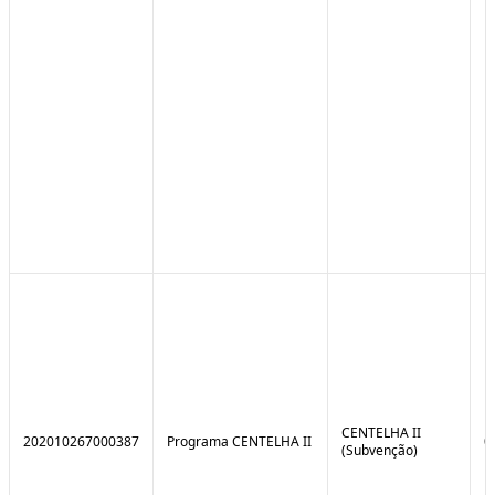
CENTELHA II
202010267000387
Programa CENTELHA II
0
(Subvenção)