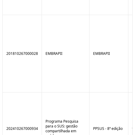
201810267000028
EMBRAPII
EMBRAPII
Programa Pesquisa
para o SUS: gestão
202410267000934
PPSUS - 8ª edição
9
compartilhada em