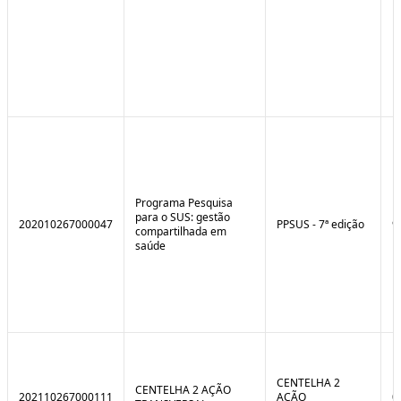
Programa Pesquisa
para o SUS: gestão
202010267000047
PPSUS - 7ª edição
9
compartilhada em
saúde
CENTELHA 2
CENTELHA 2 AÇÃO
202110267000111
AÇÃO
0