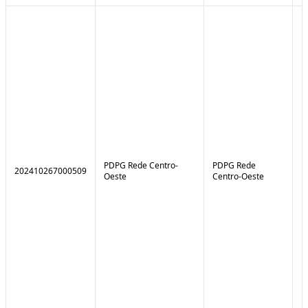
PDPG Rede Centro-
PDPG Rede
202410267000509
1
Oeste
Centro-Oeste