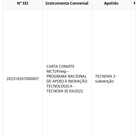
N° SEI
Instrumento Convenial
Apelido
N
CARTA CONVITE
MCTI/Finep –
PROGRAMA NACIONAL
TECNOVA 3 -
202310267000007
DE APOIO À INOVAÇÃO
subvenção
TECNOLÓGICA -
TECNOVA III XX/2022