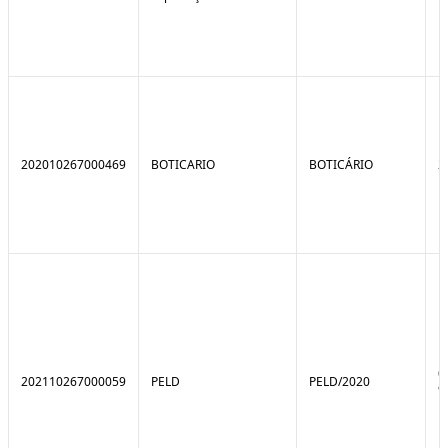
202010267000469
BOTICARIO
BOTICÁRIO
2
0
202110267000059
PELD
PELD/2020
9