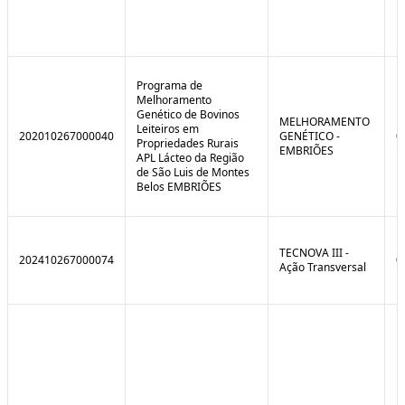
Programa de
Melhoramento
Genético de Bovinos
MELHORAMENTO
Leiteiros em
202010267000040
GENÉTICO -
0
Propriedades Rurais
EMBRIÕES
APL Lácteo da Região
de São Luis de Montes
Belos EMBRIÕES
TECNOVA III -
202410267000074
0
Ação Transversal