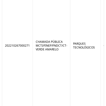
CHAMADA PÚBLICA
PARQUES
202210267000271
MCTI/FINEP/FNDCT/CT-
0
TECNOLÓGICOS
VERDE AMARELO