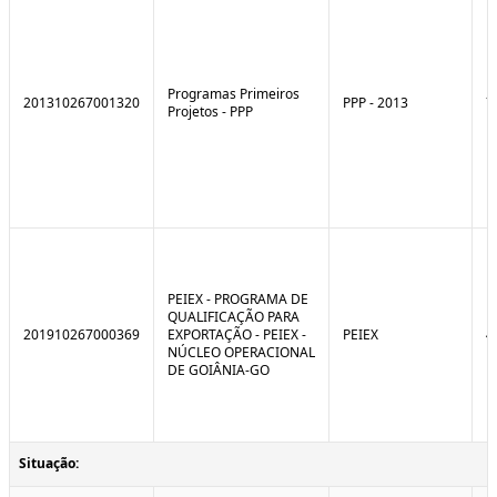
Programas Primeiros
201310267001320
PPP - 2013
7
Projetos - PPP
PEIEX - PROGRAMA DE
QUALIFICAÇÃO PARA
201910267000369
EXPORTAÇÃO - PEIEX -
PEIEX
4
NÚCLEO OPERACIONAL
DE GOIÂNIA-GO
Situação: