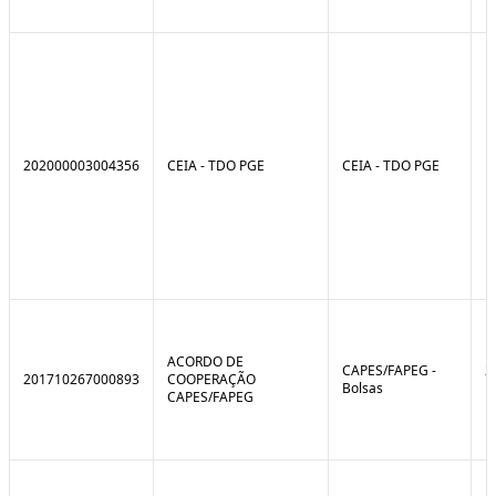
202000003004356
CEIA - TDO PGE
CEIA - TDO PGE
ACORDO DE
CAPES/FAPEG -
2
201710267000893
COOPERAÇÃO
Bolsas
1
CAPES/FAPEG