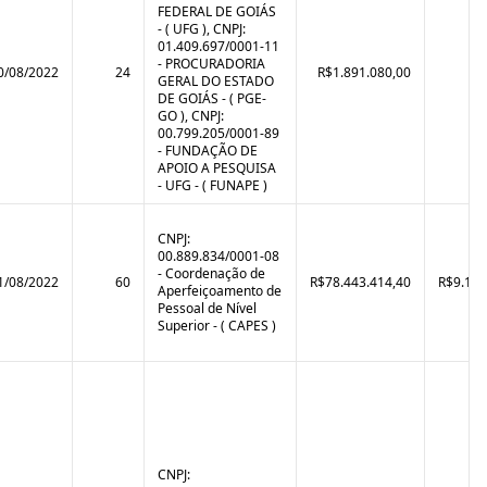
FEDERAL DE GOIÁS
- ( UFG ), CNPJ:
01.409.697/0001-11
- PROCURADORIA
0/08/2022
24
R$1.891.080,00
GERAL DO ESTADO
DE GOIÁS - ( PGE-
GO ), CNPJ:
00.799.205/0001-89
- FUNDAÇÃO DE
APOIO A PESQUISA
- UFG - ( FUNAPE )
CNPJ:
00.889.834/0001-08
- Coordenação de
1/08/2022
60
R$78.443.414,40
R$9.120
Aperfeiçoamento de
Pessoal de Nível
Superior - ( CAPES )
CNPJ: