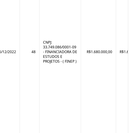
CNPJ:
33.749.086/0001-09
6/12/2022
48
- FINANCIADORA DE
R$1.680.000,00
R$1.657
ESTUDOS E
PROJETOS - ( FINEP )