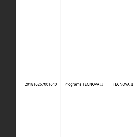
201810267001640
Programa TECNOVA II
TECNOVA II