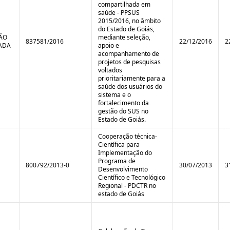
compartilhada em
saúde - PPSUS
2015/2016, no âmbito
do Estado de Goiás,
TÃO
mediante seleção,
837581/2016
22/12/2016
2
ADA
apoio e
acompanhamento de
projetos de pesquisas
voltados
prioritariamente para a
saúde dos usuários do
sistema e o
fortalecimento da
gestão do SUS no
Estado de Goiás.
Cooperação técnica-
Científica para
Implementação do
Programa de
800792/2013-0
30/07/2013
3
Desenvolvimento
Científico e Tecnológico
Regional - PDCTR no
estado de Goiás