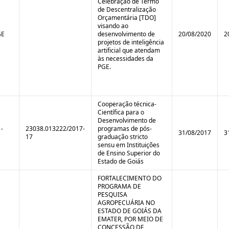
Celebração de Termo
de Descentralização
Orçamentária [TDO]
visando ao
GE
desenvolvimento de
20/08/2020
2
projetos de inteligência
artificial que atendam
às necessidades da
PGE.
Cooperação técnica-
Científica para o
Desenvolvimento de
-
23038.013222/2017-
programas de pós-
31/08/2017
3
17
graduação stricto
sensu em Instituições
de Ensino Superior do
Estado de Goiás
FORTALECIMENTO DO
PROGRAMA DE
PESQUISA
AGROPECUÁRIA NO
ESTADO DE GOIÁS DA
EMATER, POR MEIO DE
CONCESSÃO DE