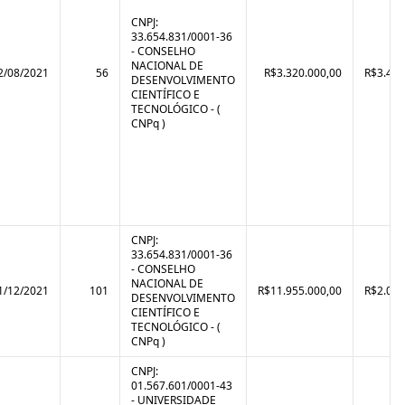
CNPJ:
33.654.831/0001-36
- CONSELHO
NACIONAL DE
2/08/2021
56
R$3.320.000,00
R$3.425
DESENVOLVIMENTO
CIENTÍFICO E
TECNOLÓGICO - (
CNPq )
CNPJ:
33.654.831/0001-36
- CONSELHO
NACIONAL DE
1/12/2021
101
R$11.955.000,00
R$2.022
DESENVOLVIMENTO
CIENTÍFICO E
TECNOLÓGICO - (
CNPq )
CNPJ:
01.567.601/0001-43
- UNIVERSIDADE