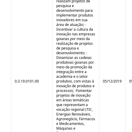
realizam projetos de
pesquisa e
desenvolvimento para
implementar produtos
inovadores em sua
área de atuação; -
Incentivar a cultura da
inovação nas empresas
goianas por meio da
realização de projetos
de pesquisa e
desenvolvimento; -
Dinamizar as cadeias
produtivas goianas por
meio da promoção da
integração entre a
academia e o setor
0.3.19.0101.00
produtivo, com vistas à
05/12/2019
0
inovação de produtos e
processos; -Fomentar
projetos de inovação
em áreas temáticas
que representam a
vocação regional (TIC,
Energias Renováveis,
Agronegócio, Fármacos
e Medicamentos,
Máquinas e