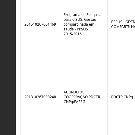
r
l
o
B
l
r
Programa de Pesquisa
e
e
para o SUS: Gestão
:
a
PPSUS - GES
201510267001469
compartilhada em
S
k
COMPARTILH
saúde - PPSUS
i
2015/2016
t
u
a
ç
ã
o
ACORDO DE
201310267000240
COOPERAÇÃO PDCTR
PDCTR CNPq
CNPq/FAPEG