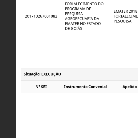
FORLALECIMENTO DO
PROGRAMA DE
EMATER 2018 
PESQUISA
201710267001082
FORTALECIM
AGROPECUARIA DA
PESQUISA
EMATER NO ESTADO
DE GOIÁS
Situação: EXECUÇÃO
N° SEI
Instrumento Convenial
Apelido