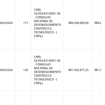
CNPJ:
33.654.831/0001-36
- CONSELHO
NACIONAL DE
4/03/2024
117
R$4.500.000,00
R$4.682
DESENVOLVIMENTO
CIENTÍFICO E
TECNOLÓGICO - (
CNPq )
CNPJ:
33.654.831/0001-36
- CONSELHO
NACIONAL DE
3/05/2024
120
R$1.562.877,25
R$1.562
DESENVOLVIMENTO
CIENTÍFICO E
TECNOLÓGICO - (
CNPq )