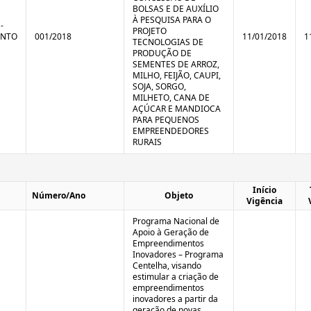
BOLSAS E DE AUXÍLIO
À PESQUISA PARA O
-
PROJETO
ENTO
001/2018
11/01/2018
1
TECNOLOGIAS DE
PRODUÇÃO DE
SEMENTES DE ARROZ,
MILHO, FEIJÃO, CAUPI,
SOJA, SORGO,
MILHETO, CANA DE
AÇÚCAR E MANDIOCA
PARA PEQUENOS
EMPREENDEDORES
RURAIS
Início
Número/Ano
Objeto
Vigência
Programa Nacional de
Apoio à Geração de
Empreendimentos
Inovadores – Programa
Centelha, visando
estimular a criação de
empreendimentos
inovadores a partir da
geração de novas