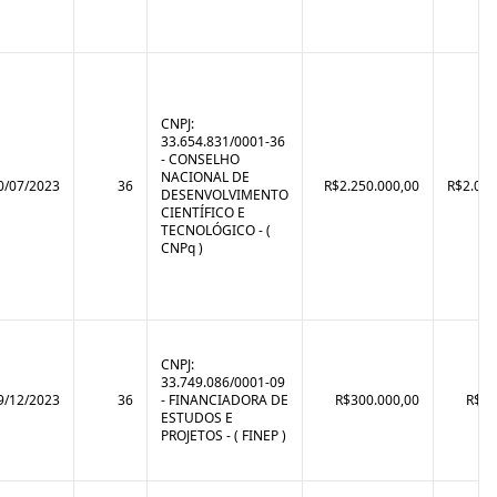
CNPJ:
33.654.831/0001-36
- CONSELHO
NACIONAL DE
0/07/2023
36
R$2.250.000,00
R$2.069
DESENVOLVIMENTO
CIENTÍFICO E
TECNOLÓGICO - (
CNPq )
CNPJ:
33.749.086/0001-09
9/12/2023
36
- FINANCIADORA DE
R$300.000,00
R$90
ESTUDOS E
PROJETOS - ( FINEP )