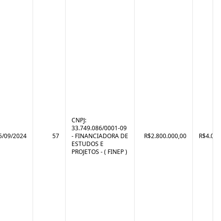
CNPJ:
33.749.086/0001-09
5/09/2024
57
- FINANCIADORA DE
R$2.800.000,00
R$4.071
ESTUDOS E
PROJETOS - ( FINEP )