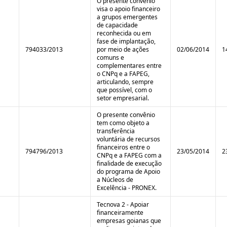
O presente convênio
visa o apoio financeiro
a grupos emergentes
de capacidade
reconhecida ou em
fase de implantação,
794033/2013
por meio de ações
02/06/2014
1
comuns e
complementares entre
o CNPq e a FAPEG,
articulando, sempre
que possível, com o
setor empresarial.
O presente convênio
tem como objeto a
transferência
voluntária de recursos
financeiros entre o
794796/2013
23/05/2014
2
CNPq e a FAPEG com a
finalidade de execução
do programa de Apoio
a Núcleos de
Excelência - PRONEX.
Tecnova 2 - Apoiar
financeiramente
empresas goianas que