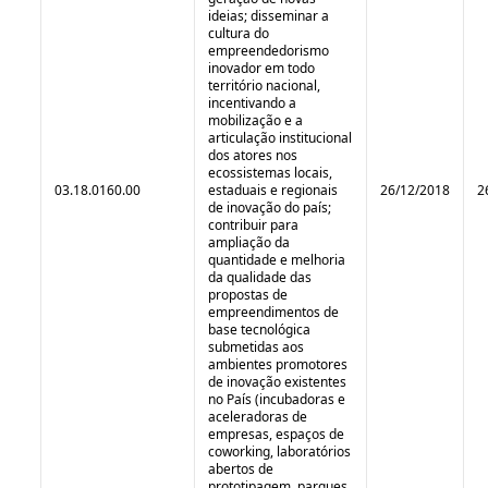
ideias; disseminar a
cultura do
empreendedorismo
inovador em todo
território nacional,
incentivando a
mobilização e a
articulação institucional
dos atores nos
ecossistemas locais,
03.18.0160.00
estaduais e regionais
26/12/2018
2
de inovação do país;
contribuir para
ampliação da
quantidade e melhoria
da qualidade das
propostas de
empreendimentos de
base tecnológica
submetidas aos
ambientes promotores
de inovação existentes
no País (incubadoras e
aceleradoras de
empresas, espaços de
coworking, laboratórios
abertos de
prototipagem, parques