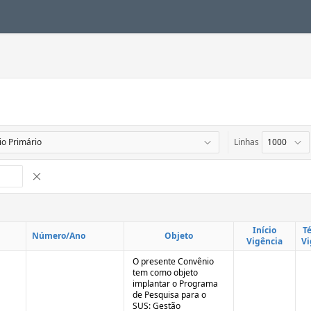
Linhas
Remover Interrupção de Controle
Início
T
Número/Ano
Objeto
Vigência
Vi
O presente Convênio
tem como objeto
implantar o Programa
de Pesquisa para o
SUS: Gestão