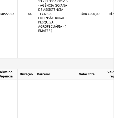
13.232.306/0001-15
- AGÊNCIA GOIANA
DE ASSISTÊNCIA
1/05/2023
64
TÉCNICA,
R$683.200,00
R$570
EXTENSÃO RURAL E
PESQUISA
AGROPECUÁRIA - (
EMATER )
Término
Valor T
Duração
Parceiro
Valor Total
Vigência
repa