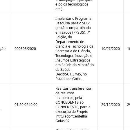
e polos tecnológicos
etc.).
Implantar o Programa
Pesquisa para o SUS:
gestão compartilhada
em saúde (PPSUS), 7ª
Edição, do
Departamento de
Ciência e Tecnologia da
ição
900393/2020
10/07/2020
1
Secretaria de Ciência,
Tecnologia, Inovação e
Insumos Estratégicos
em Saúde do Ministério
da Saúde –
Decit/SCTIE/MS, no
Estado de Goiás.
Realizar transferência
de recursos
financeiros, pela
CONCEDENTE ao
01.20.0249.00
29/12/2020
2
CONVENENTE, para a
L
execução do Projeto
intitulado “Centelha
Goiás 02