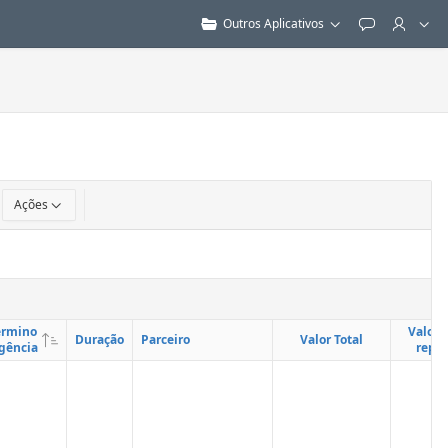
Outros Aplicativos
Feedback
Ações
érmino
Valor T
Duração
Parceiro
Valor Total
gência
repa