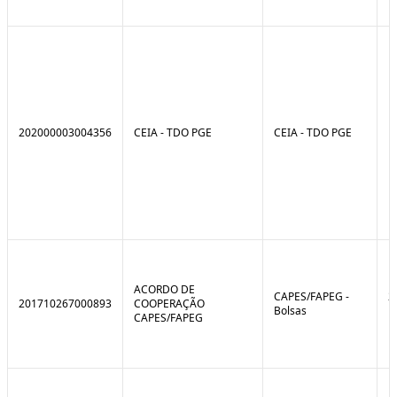
202000003004356
CEIA - TDO PGE
CEIA - TDO PGE
ACORDO DE
CAPES/FAPEG -
2
201710267000893
COOPERAÇÃO
Bolsas
1
CAPES/FAPEG