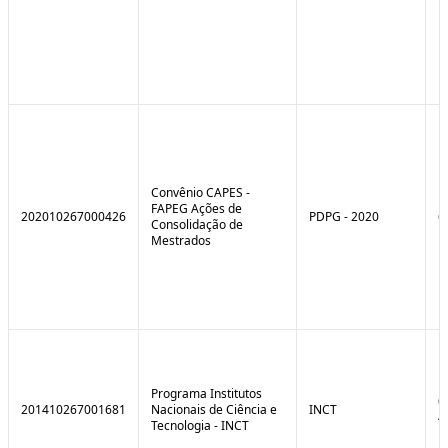
Convênio CAPES -
FAPEG Ações de
202010267000426
PDPG - 2020
6
Consolidação de
Mestrados
Programa Institutos
0
201410267001681
Nacionais de Ciência e
INCT
4
Tecnologia - INCT