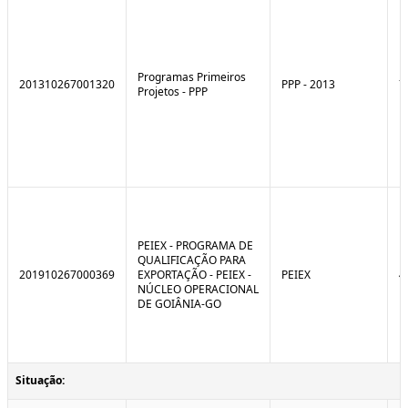
Programas Primeiros
201310267001320
PPP - 2013
7
Projetos - PPP
PEIEX - PROGRAMA DE
QUALIFICAÇÃO PARA
201910267000369
EXPORTAÇÃO - PEIEX -
PEIEX
4
NÚCLEO OPERACIONAL
DE GOIÂNIA-GO
Situação: