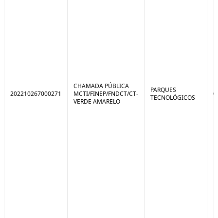
CHAMADA PÚBLICA
PARQUES
202210267000271
MCTI/FINEP/FNDCT/CT-
0
TECNOLÓGICOS
VERDE AMARELO