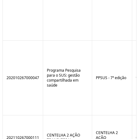
Programa Pesquisa
para o SUS: gestão
202010267000047
PPSUS - 7ª edição
9
compartilhada em
saúde
CENTELHA 2
CENTELHA 2 AÇÃO
202110267000111
AÇÃO
0