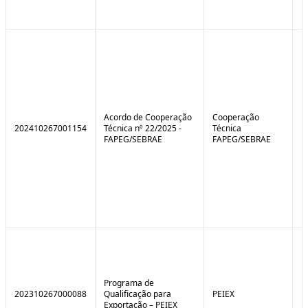
Acordo de Cooperação
Cooperação
202410267001154
Técnica nº 22/2025 -
Técnica
FAPEG/SEBRAE
FAPEG/SEBRAE
Programa de
202310267000088
Qualificação para
PEIEX
N
Exportação – PEIEX