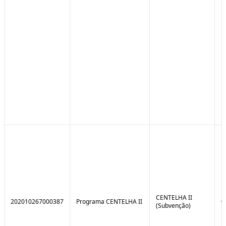
CENTELHA II
202010267000387
Programa CENTELHA II
0
(Subvenção)