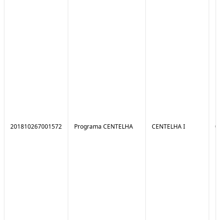
201810267001572
Programa CENTELHA
CENTELHA I
0