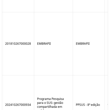
201810267000028
EMBRAPII
EMBRAPII
Programa Pesquisa
para o SUS: gestão
202410267000934
PPSUS - 8ª edição
9
compartilhada em