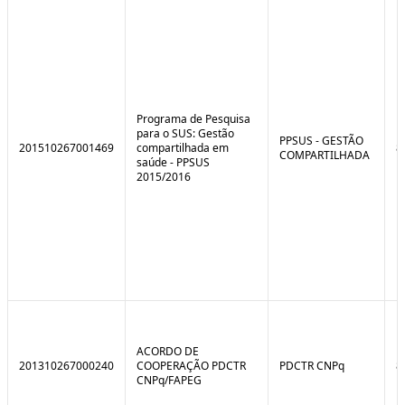
e
o
C
n
o
t
n
r
t
o
r
l
o
B
l
r
Programa de Pesquisa
e
e
para o SUS: Gestão
:
a
PPSUS - GESTÃO
201510267001469
compartilhada em
8
S
k
COMPARTILHADA
saúde - PPSUS
i
2015/2016
t
u
a
ç
ã
o
ACORDO DE
201310267000240
COOPERAÇÃO PDCTR
PDCTR CNPq
8
CNPq/FAPEG