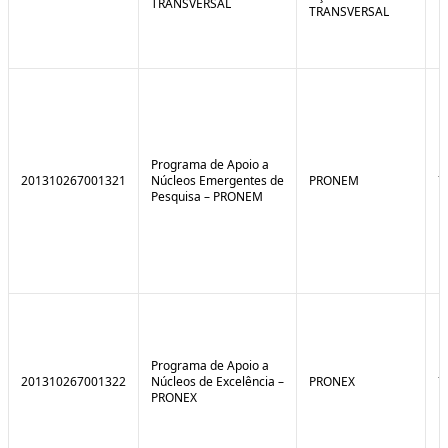
TRANSVERSAL
TRANSVERSAL
Programa de Apoio a
201310267001321
Núcleos Emergentes de
PRONEM
7
Pesquisa – PRONEM
Programa de Apoio a
201310267001322
Núcleos de Excelência –
PRONEX
7
PRONEX