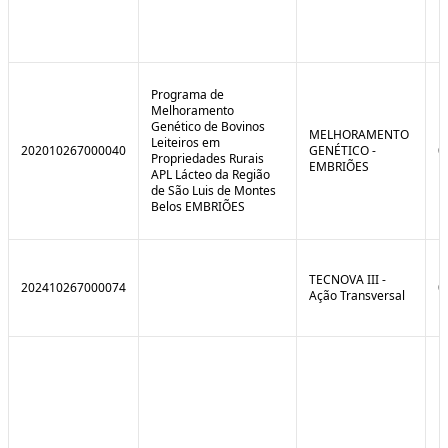
Programa de
Melhoramento
Genético de Bovinos
MELHORAMENTO
Leiteiros em
202010267000040
GENÉTICO -
0
Propriedades Rurais
EMBRIÕES
APL Lácteo da Região
de São Luis de Montes
Belos EMBRIÕES
TECNOVA III -
202410267000074
0
Ação Transversal