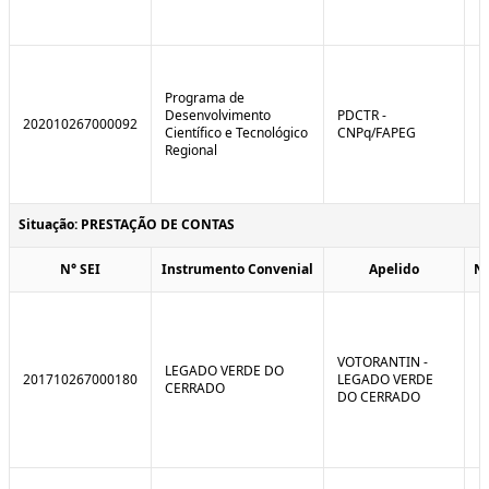
Programa de
Desenvolvimento
PDCTR -
202010267000092
Científico e Tecnológico
CNPq/FAPEG
Regional
Situação: PRESTAÇÃO DE CONTAS
N° SEI
Instrumento Convenial
Apelido
N
VOTORANTIN -
LEGADO VERDE DO
201710267000180
LEGADO VERDE
CERRADO
DO CERRADO