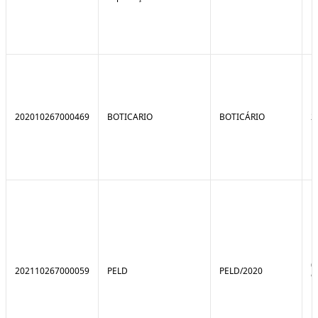
202010267000469
BOTICARIO
BOTICÁRIO
2
0
202110267000059
PELD
PELD/2020
9