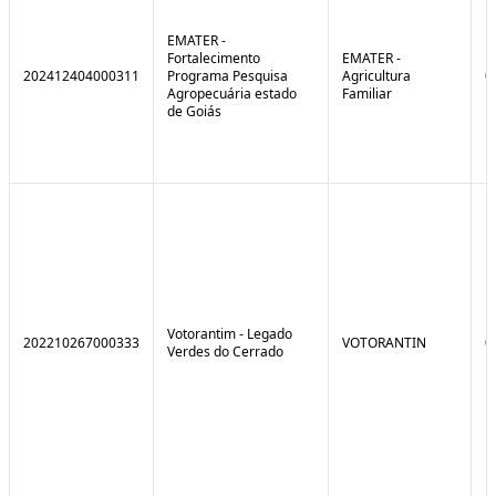
EMATER -
Fortalecimento
EMATER -
202412404000311
Programa Pesquisa
Agricultura
0
Agropecuária estado
Familiar
de Goiás
Votorantim - Legado
202210267000333
VOTORANTIN
0
Verdes do Cerrado