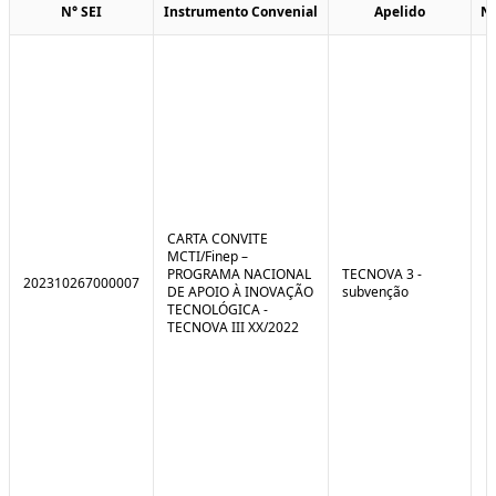
N° SEI
Instrumento Convenial
Apelido
N
CARTA CONVITE
MCTI/Finep –
PROGRAMA NACIONAL
TECNOVA 3 -
202310267000007
DE APOIO À INOVAÇÃO
subvenção
TECNOLÓGICA -
TECNOVA III XX/2022