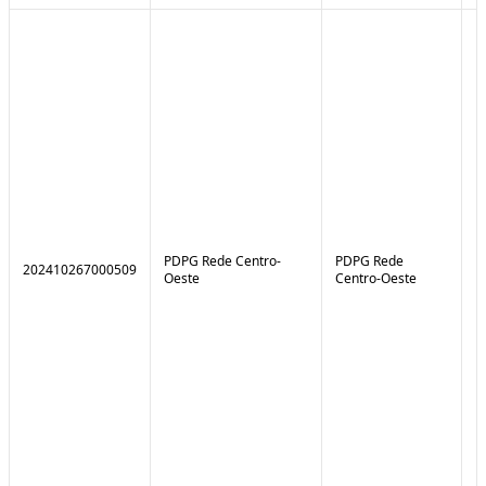
PDPG Rede Centro-
PDPG Rede
202410267000509
1
Oeste
Centro-Oeste