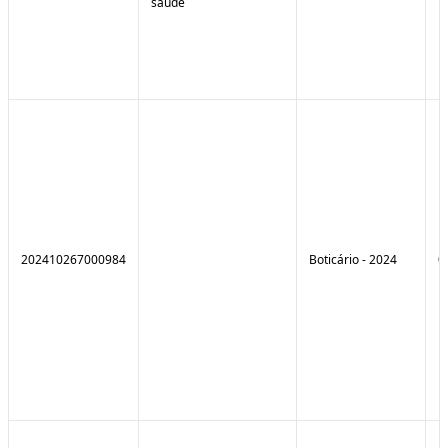
saúde
202410267000984
Boticário - 2024
0