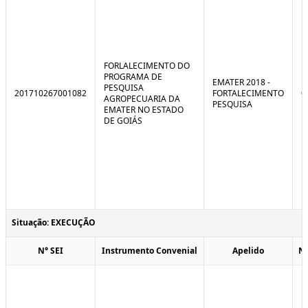
FORLALECIMENTO DO
PROGRAMA DE
EMATER 2018 -
PESQUISA
201710267001082
FORTALECIMENTO
0
AGROPECUARIA DA
PESQUISA
EMATER NO ESTADO
DE GOIÁS
Situação: EXECUÇÃO
N° SEI
Instrumento Convenial
Apelido
N