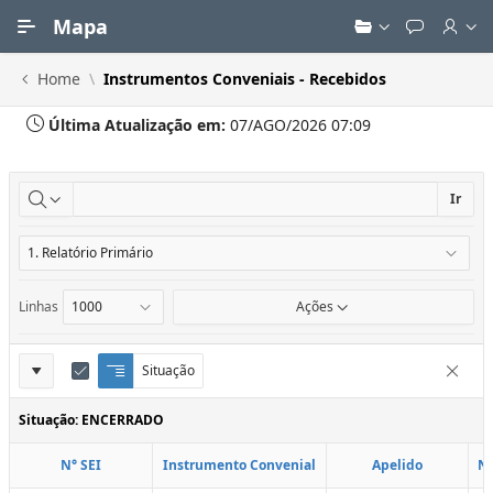
Ir para Conteúdo Principal
Mapa
Home
Instrumentos Conveniais - Recebidos
Última Atualização em:
07/AGO/2026 07:09
Ir
Linhas
Ações
Definições
Situação
Q
E
Remove
u
d
do
e
i
Situação: ENCERRADO
Relatório
b
t
r
a
N° SEI
Instrumento Convenial
Apelido
N
a
r
d
C