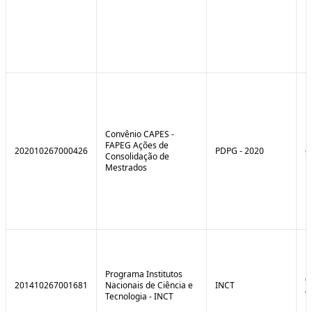
Convênio CAPES -
FAPEG Ações de
202010267000426
PDPG - 2020
6
Consolidação de
Mestrados
Programa Institutos
0
201410267001681
Nacionais de Ciência e
INCT
4
Tecnologia - INCT