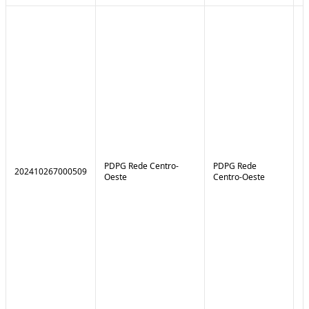
PDPG Rede Centro-
PDPG Rede
202410267000509
1
Oeste
Centro-Oeste