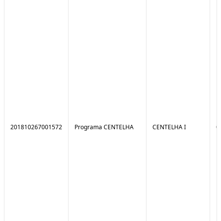
201810267001572
Programa CENTELHA
CENTELHA I
0