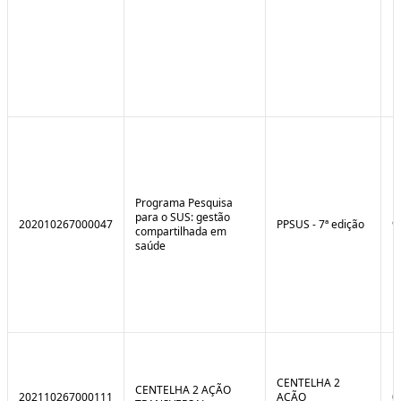
Programa Pesquisa
para o SUS: gestão
202010267000047
PPSUS - 7ª edição
9
compartilhada em
saúde
CENTELHA 2
CENTELHA 2 AÇÃO
202110267000111
AÇÃO
0