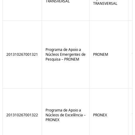
TRANSVERSAL
TRANSVERSAL
Programa de Apoio a
201310267001321
Núcleos Emergentes de
PRONEM
7
Pesquisa – PRONEM
Programa de Apoio a
201310267001322
Núcleos de Excelência –
PRONEX
7
PRONEX