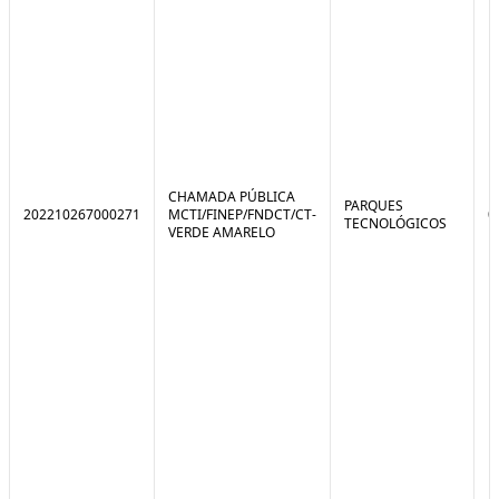
CHAMADA PÚBLICA
PARQUES
202210267000271
MCTI/FINEP/FNDCT/CT-
0
TECNOLÓGICOS
VERDE AMARELO