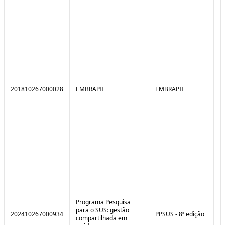
201810267000028
EMBRAPII
EMBRAPII
Programa Pesquisa
para o SUS: gestão
202410267000934
PPSUS - 8ª edição
9
compartilhada em