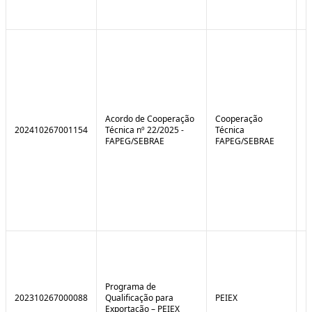
Acordo de Cooperação
Cooperação
202410267001154
Técnica nº 22/2025 -
Técnica
FAPEG/SEBRAE
FAPEG/SEBRAE
Programa de
202310267000088
Qualificação para
PEIEX
N
Exportação – PEIEX