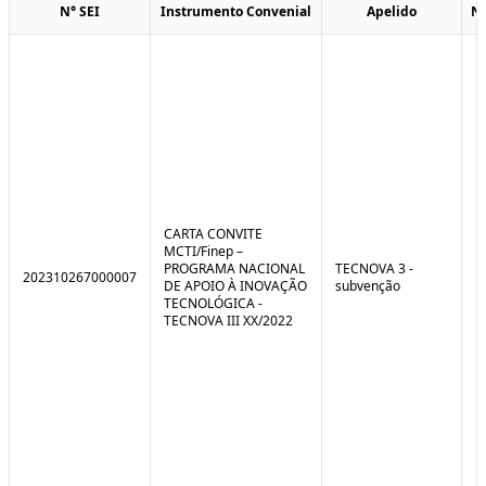
N° SEI
Instrumento Convenial
Apelido
N
CARTA CONVITE
MCTI/Finep –
PROGRAMA NACIONAL
TECNOVA 3 -
202310267000007
DE APOIO À INOVAÇÃO
subvenção
TECNOLÓGICA -
TECNOVA III XX/2022