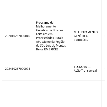
Programa de
Melhoramento
Genético de Bovinos
MELHORAMENTO
Leiteiros em
202010267000040
GENÉTICO -
0
Propriedades Rurais
EMBRIÕES
APL Lácteo da Região
de São Luis de Montes
Belos EMBRIÕES
TECNOVA III -
202410267000074
0
Ação Transversal