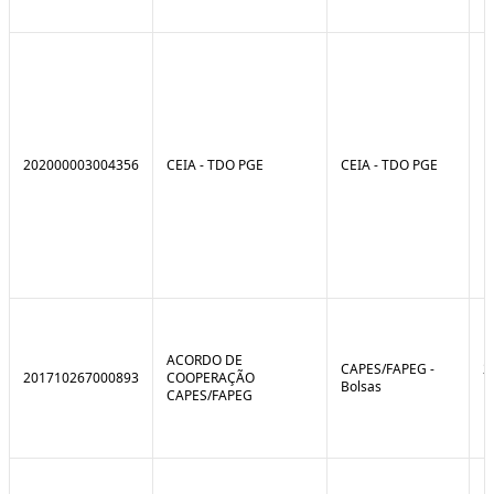
202000003004356
CEIA - TDO PGE
CEIA - TDO PGE
ACORDO DE
CAPES/FAPEG -
2
201710267000893
COOPERAÇÃO
Bolsas
1
CAPES/FAPEG