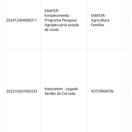
EMATER -
Fortalecimento
EMATER -
202412404000311
Programa Pesquisa
Agricultura
0
Agropecuária estado
Familiar
de Goiás
Votorantim - Legado
202210267000333
VOTORANTIN
0
Verdes do Cerrado