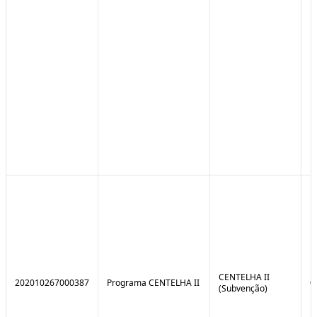
CENTELHA II
202010267000387
Programa CENTELHA II
0
(Subvenção)