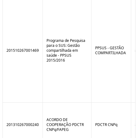
e
o
C
n
o
t
n
r
t
o
r
l
o
B
l
r
Programa de Pesquisa
e
e
para o SUS: Gestão
:
a
PPSUS - GESTÃO
201510267001469
compartilhada em
8
S
k
COMPARTILHADA
saúde - PPSUS
i
2015/2016
t
u
a
ç
ã
o
ACORDO DE
201310267000240
COOPERAÇÃO PDCTR
PDCTR CNPq
8
CNPq/FAPEG