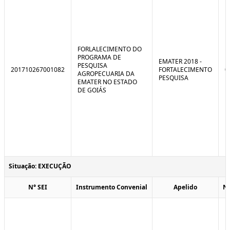
FORLALECIMENTO DO
PROGRAMA DE
EMATER 2018 -
PESQUISA
201710267001082
FORTALECIMENTO
0
AGROPECUARIA DA
PESQUISA
EMATER NO ESTADO
DE GOIÁS
Situação: EXECUÇÃO
N° SEI
Instrumento Convenial
Apelido
N