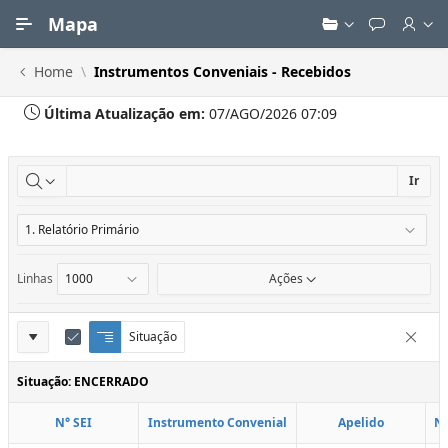
Ir para Conteúdo Principal
Mapa
Home
Instrumentos Conveniais - Recebidos
Última Atualização em:
07/AGO/2026 07:09
Ir
Linhas
Ações
Definições
Situação
Q
E
Remove
u
d
do
e
i
Situação: ENCERRADO
Relatório
b
t
r
a
N° SEI
Instrumento Convenial
Apelido
N
a
r
d
C