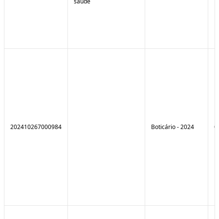
saúde
202410267000984
Boticário - 2024
0