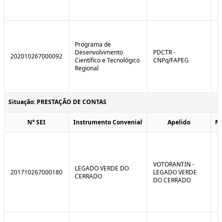
Programa de
Desenvolvimento
PDCTR -
202010267000092
Científico e Tecnológico
CNPq/FAPEG
Regional
Situação: PRESTAÇÃO DE CONTAS
N° SEI
Instrumento Convenial
Apelido
N
VOTORANTIN -
LEGADO VERDE DO
201710267000180
LEGADO VERDE
CERRADO
DO CERRADO