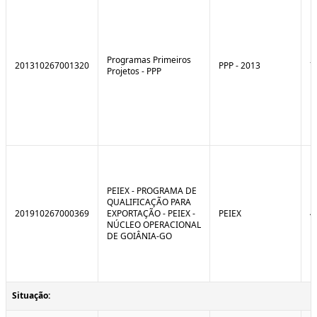
Programas Primeiros
201310267001320
PPP - 2013
7
Projetos - PPP
PEIEX - PROGRAMA DE
QUALIFICAÇÃO PARA
201910267000369
EXPORTAÇÃO - PEIEX -
PEIEX
4
NÚCLEO OPERACIONAL
DE GOIÂNIA-GO
Situação: