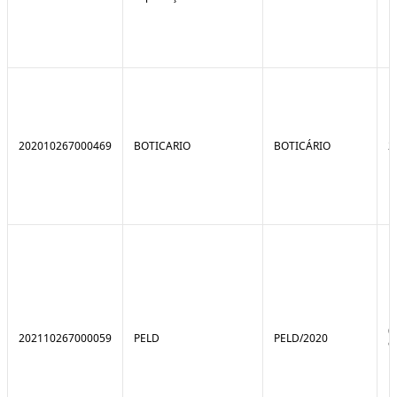
202010267000469
BOTICARIO
BOTICÁRIO
2
0
202110267000059
PELD
PELD/2020
9