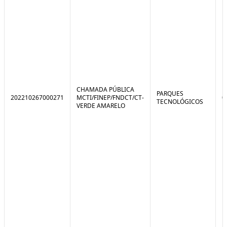
CHAMADA PÚBLICA
PARQUES
202210267000271
MCTI/FINEP/FNDCT/CT-
0
TECNOLÓGICOS
VERDE AMARELO