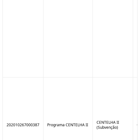
CENTELHA II
202010267000387
Programa CENTELHA II
0
(Subvenção)