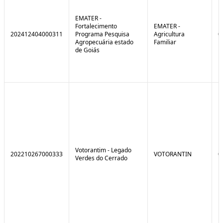
EMATER -
Fortalecimento
EMATER -
202412404000311
Programa Pesquisa
Agricultura
0
Agropecuária estado
Familiar
de Goiás
Votorantim - Legado
202210267000333
VOTORANTIN
0
Verdes do Cerrado