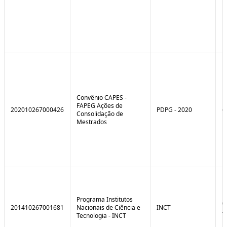
Convênio CAPES -
FAPEG Ações de
202010267000426
PDPG - 2020
6
Consolidação de
Mestrados
Programa Institutos
0
201410267001681
Nacionais de Ciência e
INCT
4
Tecnologia - INCT