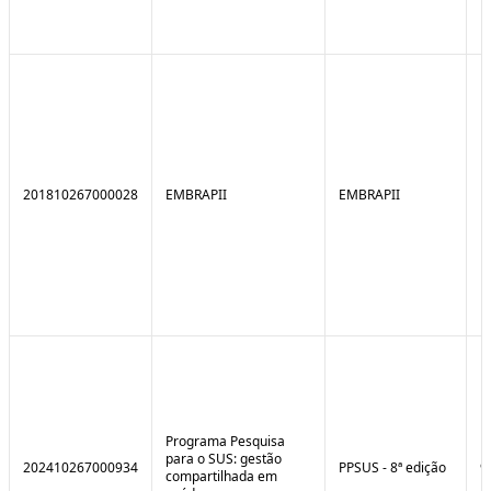
201810267000028
EMBRAPII
EMBRAPII
Programa Pesquisa
para o SUS: gestão
202410267000934
PPSUS - 8ª edição
9
compartilhada em