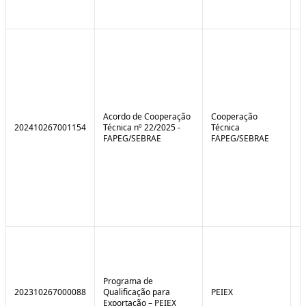
Acordo de Cooperação
Cooperação
202410267001154
Técnica nº 22/2025 -
Técnica
FAPEG/SEBRAE
FAPEG/SEBRAE
Programa de
202310267000088
Qualificação para
PEIEX
N
Exportação – PEIEX