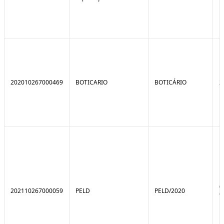
202010267000469
BOTICARIO
BOTICÁRIO
2
0
202110267000059
PELD
PELD/2020
9