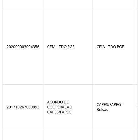
202000003004356
CEIA - TDO PGE
CEIA - TDO PGE
ACORDO DE
CAPES/FAPEG -
2
201710267000893
COOPERAÇÃO
Bolsas
1
CAPES/FAPEG