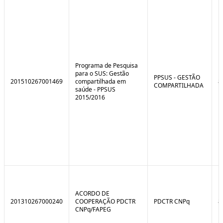
e
o
C
n
o
t
n
r
t
o
r
l
o
B
l
r
Programa de Pesquisa
e
e
para o SUS: Gestão
:
a
PPSUS - GESTÃO
201510267001469
compartilhada em
8
S
k
COMPARTILHADA
saúde - PPSUS
i
2015/2016
t
u
a
ç
ã
o
ACORDO DE
201310267000240
COOPERAÇÃO PDCTR
PDCTR CNPq
8
CNPq/FAPEG