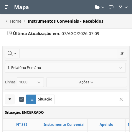
Ir para Conteúdo Principal
Mapa
Home
Instrumentos Conveniais - Recebidos
Última Atualização em:
07/AGO/2026 07:09
Ir
Linhas
Ações
Definições
Situação
Q
E
Remove
u
d
do
e
i
Situação: ENCERRADO
Relatório
b
t
r
a
N° SEI
Instrumento Convenial
Apelido
N
a
r
d
C