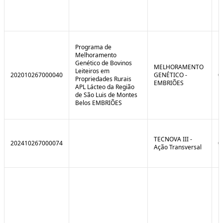
Programa de
Melhoramento
Genético de Bovinos
MELHORAMENTO
Leiteiros em
202010267000040
GENÉTICO -
0
Propriedades Rurais
EMBRIÕES
APL Lácteo da Região
de São Luis de Montes
Belos EMBRIÕES
TECNOVA III -
202410267000074
0
Ação Transversal