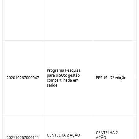
Programa Pesquisa
para o SUS: gestão
202010267000047
PPSUS - 7ª edição
9
compartilhada em
saúde
CENTELHA 2
CENTELHA 2 AÇÃO
202110267000111
AÇÃO
0