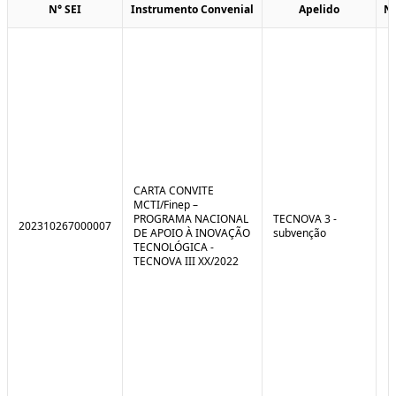
N° SEI
Instrumento Convenial
Apelido
N
CARTA CONVITE
MCTI/Finep –
PROGRAMA NACIONAL
TECNOVA 3 -
202310267000007
DE APOIO À INOVAÇÃO
subvenção
TECNOLÓGICA -
TECNOVA III XX/2022