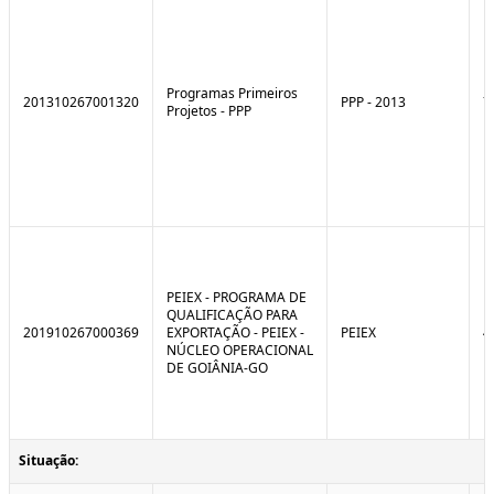
Programas Primeiros
201310267001320
PPP - 2013
7
Projetos - PPP
PEIEX - PROGRAMA DE
QUALIFICAÇÃO PARA
201910267000369
EXPORTAÇÃO - PEIEX -
PEIEX
4
NÚCLEO OPERACIONAL
DE GOIÂNIA-GO
Situação: