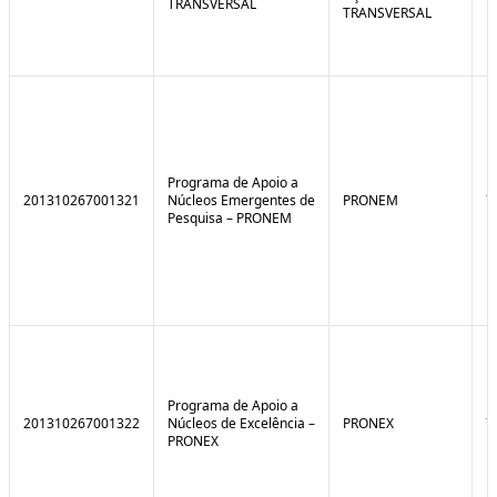
TRANSVERSAL
TRANSVERSAL
Programa de Apoio a
201310267001321
Núcleos Emergentes de
PRONEM
7
Pesquisa – PRONEM
Programa de Apoio a
201310267001322
Núcleos de Excelência –
PRONEX
7
PRONEX