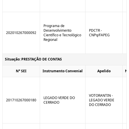
Programa de
Desenvolvimento
PDCTR -
202010267000092
Científico e Tecnológico
CNPq/FAPEG
Regional
Situação: PRESTAÇÃO DE CONTAS
N° SEI
Instrumento Convenial
Apelido
N
VOTORANTIN -
LEGADO VERDE DO
201710267000180
LEGADO VERDE
CERRADO
DO CERRADO