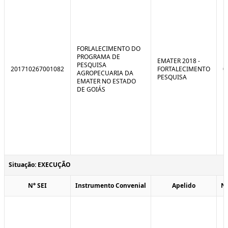
FORLALECIMENTO DO
PROGRAMA DE
EMATER 2018 -
PESQUISA
201710267001082
FORTALECIMENTO
0
AGROPECUARIA DA
PESQUISA
EMATER NO ESTADO
DE GOIÁS
Situação: EXECUÇÃO
N° SEI
Instrumento Convenial
Apelido
N