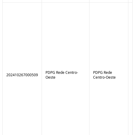
PDPG Rede Centro-
PDPG Rede
202410267000509
1
Oeste
Centro-Oeste