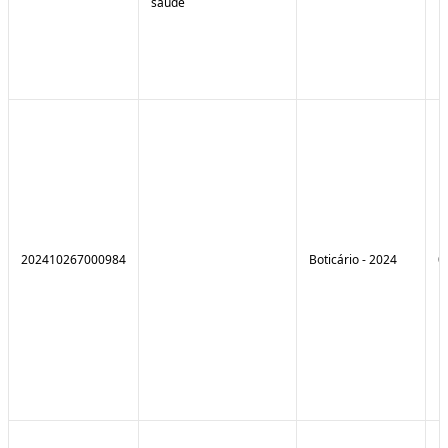
saúde
202410267000984
Boticário - 2024
0