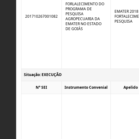
FORLALECIMENTO DO
PROGRAMA DE
EMATER 2018 
PESQUISA
201710267001082
FORTALECIM
AGROPECUARIA DA
PESQUISA
EMATER NO ESTADO
DE GOIÁS
Situação: EXECUÇÃO
N° SEI
Instrumento Convenial
Apelido