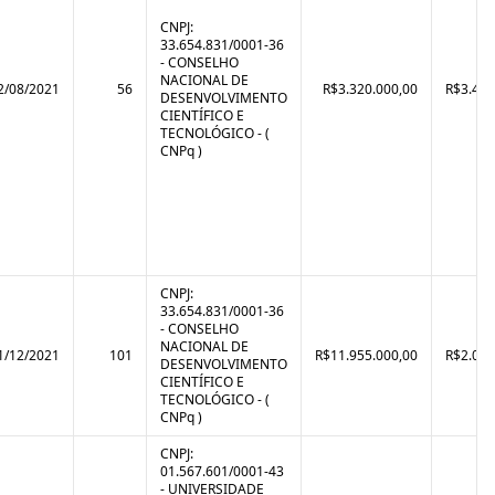
CNPJ:
33.654.831/0001-36
- CONSELHO
NACIONAL DE
2/08/2021
56
R$3.320.000,00
R$3.425
DESENVOLVIMENTO
CIENTÍFICO E
TECNOLÓGICO - (
CNPq )
CNPJ:
33.654.831/0001-36
- CONSELHO
NACIONAL DE
1/12/2021
101
R$11.955.000,00
R$2.022
DESENVOLVIMENTO
CIENTÍFICO E
TECNOLÓGICO - (
CNPq )
CNPJ:
01.567.601/0001-43
- UNIVERSIDADE