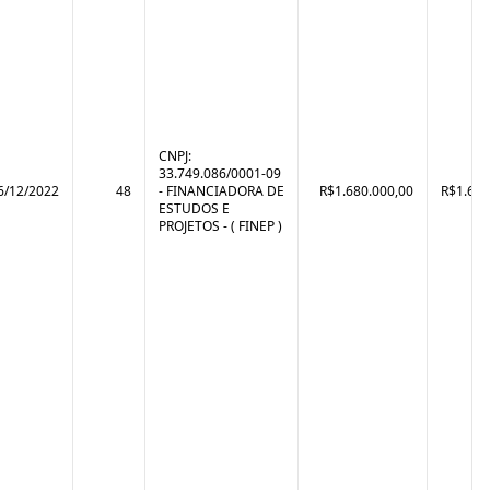
CNPJ:
33.749.086/0001-09
6/12/2022
48
- FINANCIADORA DE
R$1.680.000,00
R$1.657
ESTUDOS E
PROJETOS - ( FINEP )