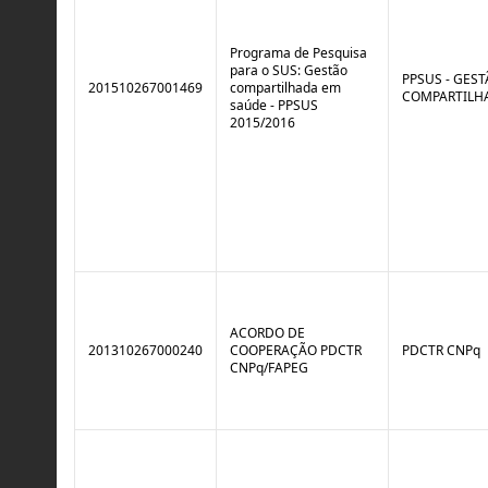
r
l
o
B
l
r
Programa de Pesquisa
e
e
para o SUS: Gestão
:
a
PPSUS - GES
201510267001469
compartilhada em
S
k
COMPARTILH
saúde - PPSUS
i
2015/2016
t
u
a
ç
ã
o
ACORDO DE
201310267000240
COOPERAÇÃO PDCTR
PDCTR CNPq
CNPq/FAPEG