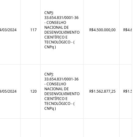
CNPJ:
33.654.831/0001-36
- CONSELHO
NACIONAL DE
4/03/2024
117
R$4.500.000,00
R$4.682
DESENVOLVIMENTO
CIENTÍFICO E
TECNOLÓGICO - (
CNPq )
CNPJ:
33.654.831/0001-36
- CONSELHO
NACIONAL DE
3/05/2024
120
R$1.562.877,25
R$1.562
DESENVOLVIMENTO
CIENTÍFICO E
TECNOLÓGICO - (
CNPq )