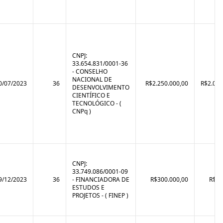
CNPJ:
33.654.831/0001-36
- CONSELHO
NACIONAL DE
0/07/2023
36
R$2.250.000,00
R$2.069
DESENVOLVIMENTO
CIENTÍFICO E
TECNOLÓGICO - (
CNPq )
CNPJ:
33.749.086/0001-09
9/12/2023
36
- FINANCIADORA DE
R$300.000,00
R$90
ESTUDOS E
PROJETOS - ( FINEP )