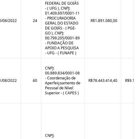
FEDERAL DE GOIÁS
- ( UFG ), CNPJ:
01.409.697/0001-11
- PROCURADORIA
0/08/2022
24
R$1.891.080,00
GERAL DO ESTADO
DE GOIÁS - ( PGE-
GO ), CNPJ:
00.799.205/0001-89
- FUNDAÇÃO DE
APOIO A PESQUISA
- UFG - ( FUNAPE )
CNPJ:
00.889.834/0001-08
- Coordenação de
1/08/2022
60
R$78.443.414,40
R$9.120
Aperfeiçoamento de
Pessoal de Nível
Superior - ( CAPES )
CNPJ: