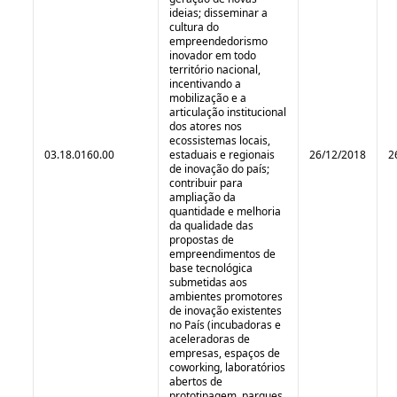
ideias; disseminar a
cultura do
empreendedorismo
inovador em todo
território nacional,
incentivando a
mobilização e a
articulação institucional
dos atores nos
ecossistemas locais,
03.18.0160.00
estaduais e regionais
26/12/2018
2
de inovação do país;
contribuir para
ampliação da
quantidade e melhoria
da qualidade das
propostas de
empreendimentos de
base tecnológica
submetidas aos
ambientes promotores
de inovação existentes
no País (incubadoras e
aceleradoras de
empresas, espaços de
coworking, laboratórios
abertos de
prototipagem, parques