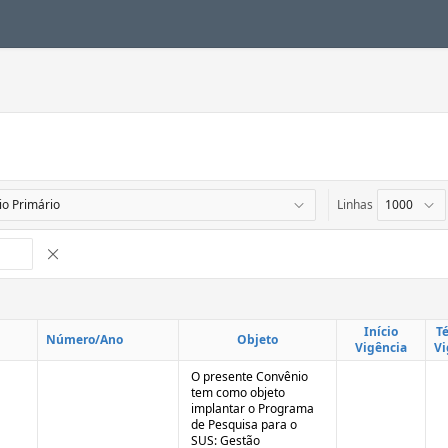
Linhas
Remover Interrupção de Controle
Início
T
Número/Ano
Objeto
Vigência
Vi
O presente Convênio
tem como objeto
implantar o Programa
de Pesquisa para o
SUS: Gestão