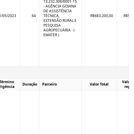
13.232.306/0001-15
- AGÊNCIA GOIANA
DE ASSISTÊNCIA
1/05/2023
64
TÉCNICA,
R$683.200,00
R$570
EXTENSÃO RURAL E
PESQUISA
AGROPECUÁRIA - (
EMATER )
Término
Valor T
Duração
Parceiro
Valor Total
Vigência
repa