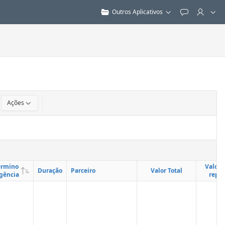
Outros Aplicativos
Feedback
Ações
érmino
Valor T
Duração
Parceiro
Valor Total
gência
repa