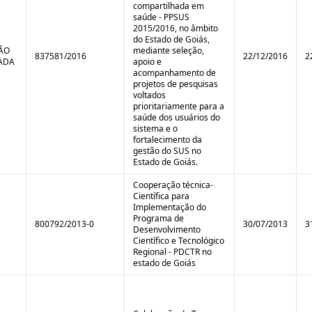
compartilhada em
saúde - PPSUS
2015/2016, no âmbito
do Estado de Goiás,
TÃO
mediante seleção,
837581/2016
22/12/2016
2
ADA
apoio e
acompanhamento de
projetos de pesquisas
voltados
prioritariamente para a
saúde dos usuários do
sistema e o
fortalecimento da
gestão do SUS no
Estado de Goiás.
Cooperação técnica-
Científica para
Implementação do
Programa de
800792/2013-0
30/07/2013
3
Desenvolvimento
Científico e Tecnológico
Regional - PDCTR no
estado de Goiás