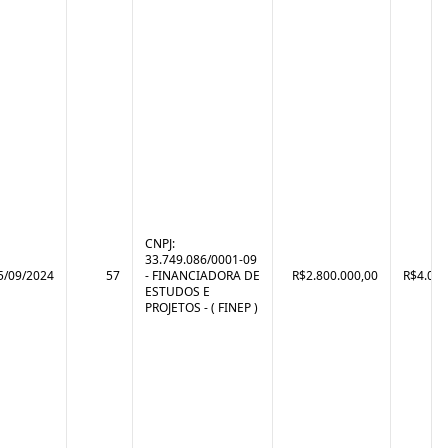
CNPJ:
33.749.086/0001-09
5/09/2024
57
- FINANCIADORA DE
R$2.800.000,00
R$4.071
ESTUDOS E
PROJETOS - ( FINEP )