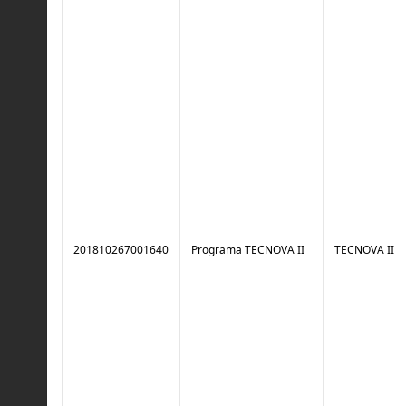
201810267001640
Programa TECNOVA II
TECNOVA II