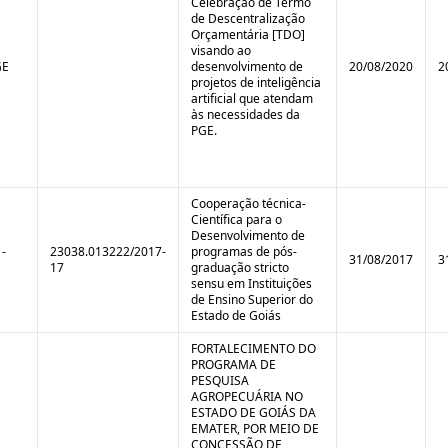
Celebração de Termo
de Descentralização
Orçamentária [TDO]
visando ao
GE
desenvolvimento de
20/08/2020
2
projetos de inteligência
artificial que atendam
às necessidades da
PGE.
Cooperação técnica-
Científica para o
Desenvolvimento de
-
23038.013222/2017-
programas de pós-
31/08/2017
3
17
graduação stricto
sensu em Instituições
de Ensino Superior do
Estado de Goiás
FORTALECIMENTO DO
PROGRAMA DE
PESQUISA
AGROPECUÁRIA NO
ESTADO DE GOIÁS DA
EMATER, POR MEIO DE
CONCESSÃO DE