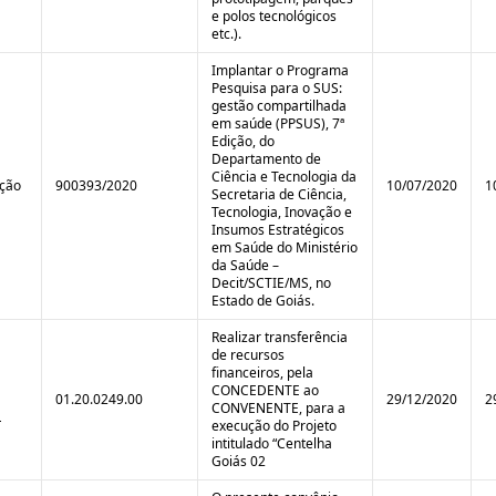
e polos tecnológicos
etc.).
Implantar o Programa
Pesquisa para o SUS:
gestão compartilhada
em saúde (PPSUS), 7ª
Edição, do
Departamento de
Ciência e Tecnologia da
ição
900393/2020
10/07/2020
1
Secretaria de Ciência,
Tecnologia, Inovação e
Insumos Estratégicos
em Saúde do Ministério
da Saúde –
Decit/SCTIE/MS, no
Estado de Goiás.
Realizar transferência
de recursos
financeiros, pela
CONCEDENTE ao
01.20.0249.00
29/12/2020
2
CONVENENTE, para a
L
execução do Projeto
intitulado “Centelha
Goiás 02