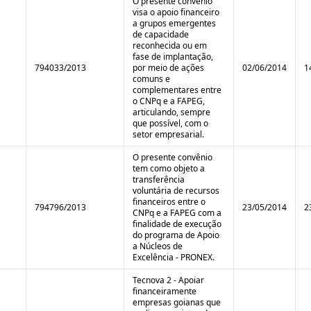
O presente convênio
visa o apoio financeiro
a grupos emergentes
de capacidade
reconhecida ou em
fase de implantação,
794033/2013
por meio de ações
02/06/2014
1
comuns e
complementares entre
o CNPq e a FAPEG,
articulando, sempre
que possível, com o
setor empresarial.
O presente convênio
tem como objeto a
transferência
voluntária de recursos
financeiros entre o
794796/2013
23/05/2014
2
CNPq e a FAPEG com a
finalidade de execução
do programa de Apoio
a Núcleos de
Excelência - PRONEX.
Tecnova 2 - Apoiar
financeiramente
empresas goianas que