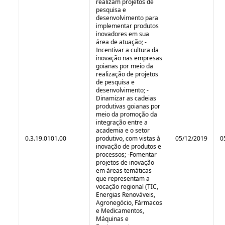
realizam projetos de
pesquisa e
desenvolvimento para
implementar produtos
inovadores em sua
área de atuação; -
Incentivar a cultura da
inovação nas empresas
goianas por meio da
realização de projetos
de pesquisa e
desenvolvimento; -
Dinamizar as cadeias
produtivas goianas por
meio da promoção da
integração entre a
academia e o setor
0.3.19.0101.00
produtivo, com vistas à
05/12/2019
0
inovação de produtos e
processos; -Fomentar
projetos de inovação
em áreas temáticas
que representam a
vocação regional (TIC,
Energias Renováveis,
Agronegócio, Fármacos
e Medicamentos,
Máquinas e