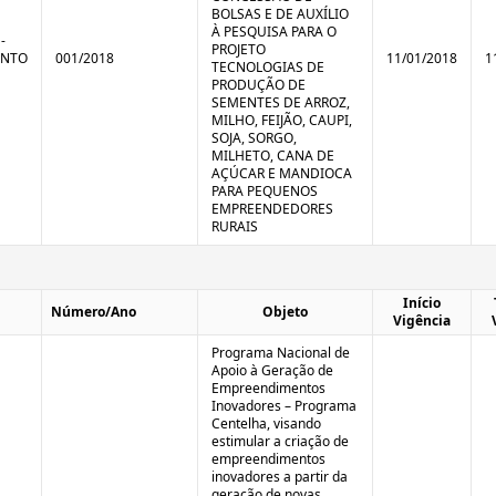
BOLSAS E DE AUXÍLIO
À PESQUISA PARA O
-
PROJETO
ENTO
001/2018
11/01/2018
1
TECNOLOGIAS DE
PRODUÇÃO DE
SEMENTES DE ARROZ,
MILHO, FEIJÃO, CAUPI,
SOJA, SORGO,
MILHETO, CANA DE
AÇÚCAR E MANDIOCA
PARA PEQUENOS
EMPREENDEDORES
RURAIS
Início
Número/Ano
Objeto
Vigência
Programa Nacional de
Apoio à Geração de
Empreendimentos
Inovadores – Programa
Centelha, visando
estimular a criação de
empreendimentos
inovadores a partir da
geração de novas