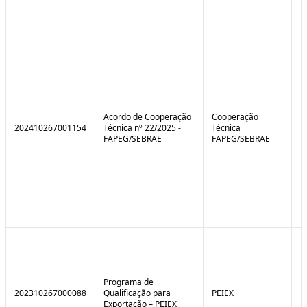
Acordo de Cooperação
Cooperação
202410267001154
Técnica nº 22/2025 -
Técnica
FAPEG/SEBRAE
FAPEG/SEBRAE
Programa de
202310267000088
Qualificação para
PEIEX
N
Exportação – PEIEX