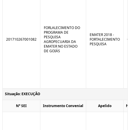
FORLALECIMENTO DO
PROGRAMA DE
EMATER 2018 -
PESQUISA
201710267001082
FORTALECIMENTO
0
AGROPECUARIA DA
PESQUISA
EMATER NO ESTADO
DE GOIÁS
Situação: EXECUÇÃO
N° SEI
Instrumento Convenial
Apelido
N