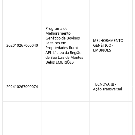
Programa de
Melhoramento
Genético de Bovinos
MELHORAMENTO
Leiteiros em
202010267000040
GENÉTICO -
0
Propriedades Rurais
EMBRIÕES
APL Lácteo da Região
de São Luis de Montes
Belos EMBRIÕES
TECNOVA III -
202410267000074
0
Ação Transversal