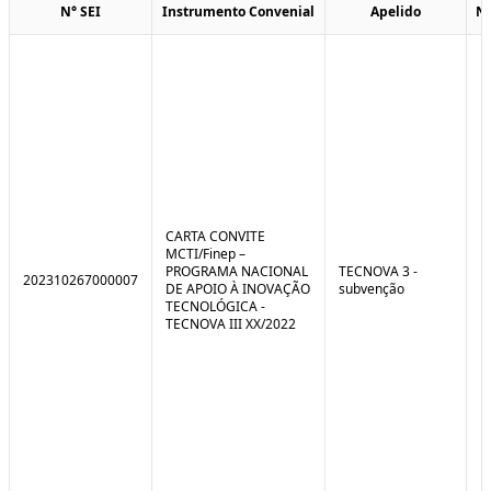
N° SEI
Instrumento Convenial
Apelido
N
CARTA CONVITE
MCTI/Finep –
PROGRAMA NACIONAL
TECNOVA 3 -
202310267000007
DE APOIO À INOVAÇÃO
subvenção
TECNOLÓGICA -
TECNOVA III XX/2022