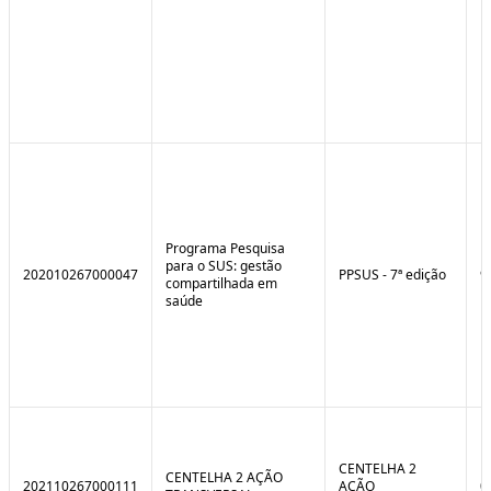
Programa Pesquisa
para o SUS: gestão
202010267000047
PPSUS - 7ª edição
9
compartilhada em
saúde
CENTELHA 2
CENTELHA 2 AÇÃO
202110267000111
AÇÃO
0