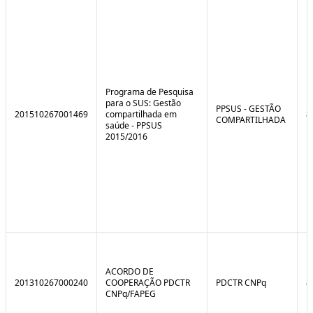
e
o
C
n
o
t
n
r
t
o
r
l
o
B
l
r
Programa de Pesquisa
e
e
para o SUS: Gestão
:
a
PPSUS - GESTÃO
201510267001469
compartilhada em
8
S
k
COMPARTILHADA
saúde - PPSUS
i
2015/2016
t
u
a
ç
ã
o
ACORDO DE
201310267000240
COOPERAÇÃO PDCTR
PDCTR CNPq
8
CNPq/FAPEG