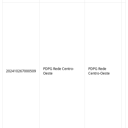
PDPG Rede Centro-
PDPG Rede
202410267000509
1
Oeste
Centro-Oeste