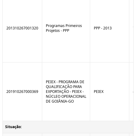
Programas Primeiros
201310267001320
PPP - 2013
7
Projetos - PPP
PEIEX - PROGRAMA DE
QUALIFICAÇÃO PARA
201910267000369
EXPORTAÇÃO - PEIEX -
PEIEX
4
NÚCLEO OPERACIONAL
DE GOIÂNIA-GO
Situação: