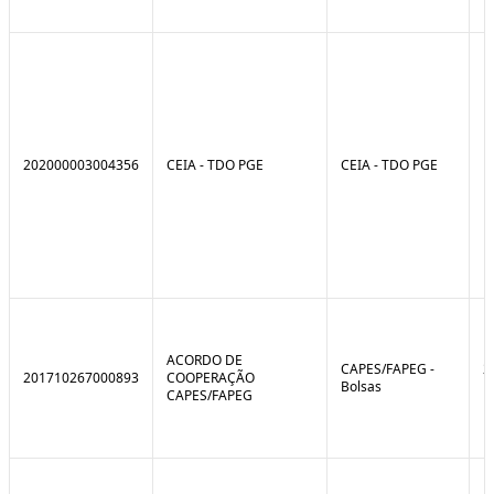
202000003004356
CEIA - TDO PGE
CEIA - TDO PGE
ACORDO DE
CAPES/FAPEG -
2
201710267000893
COOPERAÇÃO
Bolsas
1
CAPES/FAPEG