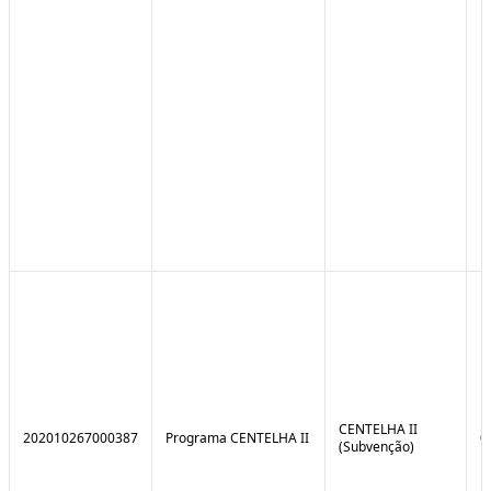
CENTELHA II
202010267000387
Programa CENTELHA II
0
(Subvenção)