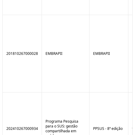
201810267000028
EMBRAPII
EMBRAPII
Programa Pesquisa
para o SUS: gestão
202410267000934
PPSUS - 8ª edição
9
compartilhada em