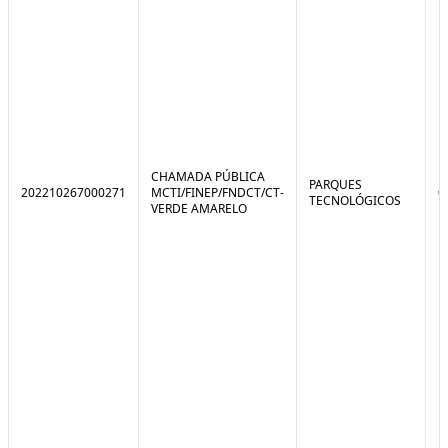
CHAMADA PÚBLICA
PARQUES
202210267000271
MCTI/FINEP/FNDCT/CT-
0
TECNOLÓGICOS
VERDE AMARELO