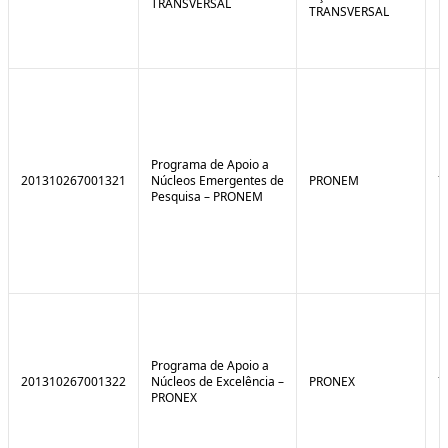
TRANSVERSAL
TRANSVERSAL
Programa de Apoio a
201310267001321
Núcleos Emergentes de
PRONEM
7
Pesquisa – PRONEM
Programa de Apoio a
201310267001322
Núcleos de Excelência –
PRONEX
7
PRONEX