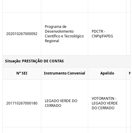
Programa de
Desenvolvimento
PDCTR -
202010267000092
Científico e Tecnológico
CNPq/FAPEG
Regional
Situação: PRESTAÇÃO DE CONTAS
N° SEI
Instrumento Convenial
Apelido
N
VOTORANTIN -
LEGADO VERDE DO
201710267000180
LEGADO VERDE
CERRADO
DO CERRADO