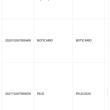
202010267000469
BOTICARIO
BOTICÁRIO
2
0
202110267000059
PELD
PELD/2020
9