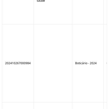
saúde
202410267000984
Boticário - 2024
0