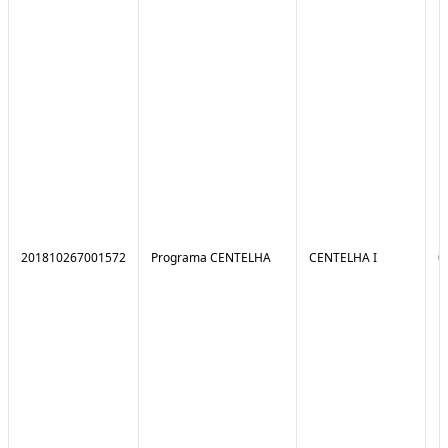
201810267001572
Programa CENTELHA
CENTELHA I
0