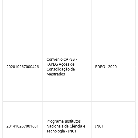
Convênio CAPES -
FAPEG Ações de
202010267000426
PDPG - 2020
6
Consolidação de
Mestrados
Programa Institutos
0
201410267001681
Nacionais de Ciência e
INCT
4
Tecnologia - INCT