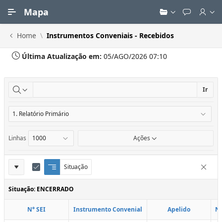
Ir para Conteúdo Principal
Mapa
Home
Instrumentos Conveniais - Recebidos
Última Atualização em:
05/AGO/2026 07:10
Ir
Linhas
Ações
Definições
Situação
Q
E
Remove
u
d
do
e
i
Situação: ENCERRADO
Relatório
b
t
r
a
N° SEI
Instrumento Convenial
Apelido
N
a
r
d
C