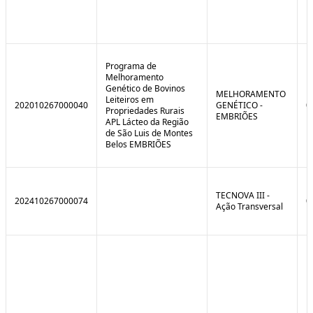
Programa de
Melhoramento
Genético de Bovinos
MELHORAMENTO
Leiteiros em
202010267000040
GENÉTICO -
0
Propriedades Rurais
EMBRIÕES
APL Lácteo da Região
de São Luis de Montes
Belos EMBRIÕES
TECNOVA III -
202410267000074
0
Ação Transversal