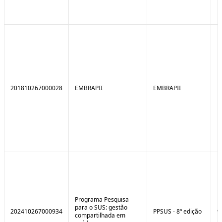
201810267000028
EMBRAPII
EMBRAPII
Programa Pesquisa
para o SUS: gestão
202410267000934
PPSUS - 8ª edição
9
compartilhada em