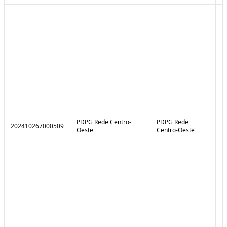
PDPG Rede Centro-
PDPG Rede
202410267000509
1
Oeste
Centro-Oeste