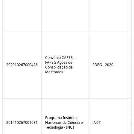
Convênio CAPES -
FAPEG Ações de
202010267000426
PDPG - 2020
6
Consolidação de
Mestrados
Programa Institutos
0
201410267001681
Nacionais de Ciência e
INCT
4
Tecnologia - INCT