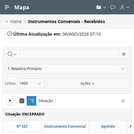
Ir para Conteúdo Principal
Mapa
Home
Instrumentos Conveniais - Recebidos
Última Atualização em:
06/AGO/2026 07:10
Ir
Linhas
Ações
Definições
Situação
Q
E
Remove
u
d
do
e
i
Situação: ENCERRADO
Relatório
b
t
r
a
N° SEI
Instrumento Convenial
Apelido
N
a
r
d
C