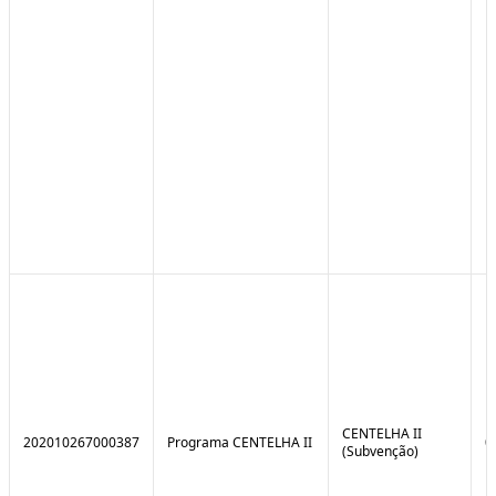
CENTELHA II
202010267000387
Programa CENTELHA II
0
(Subvenção)