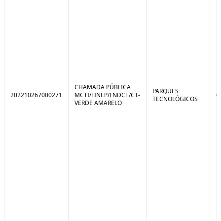
CHAMADA PÚBLICA
PARQUES
202210267000271
MCTI/FINEP/FNDCT/CT-
0
TECNOLÓGICOS
VERDE AMARELO