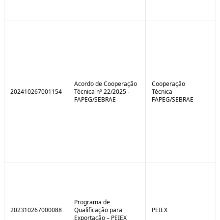
Acordo de Cooperação
Cooperação
202410267001154
Técnica nº 22/2025 -
Técnica
FAPEG/SEBRAE
FAPEG/SEBRAE
Programa de
202310267000088
Qualificação para
PEIEX
N
Exportação – PEIEX