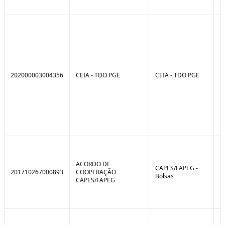
202000003004356
CEIA - TDO PGE
CEIA - TDO PGE
ACORDO DE
CAPES/FAPEG -
2
201710267000893
COOPERAÇÃO
Bolsas
1
CAPES/FAPEG