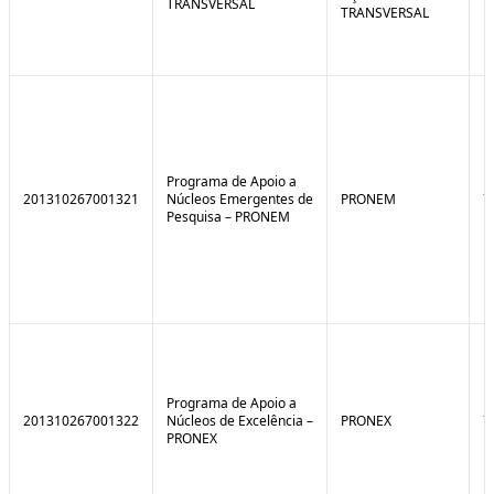
TRANSVERSAL
TRANSVERSAL
Programa de Apoio a
201310267001321
Núcleos Emergentes de
PRONEM
7
Pesquisa – PRONEM
Programa de Apoio a
201310267001322
Núcleos de Excelência –
PRONEX
7
PRONEX