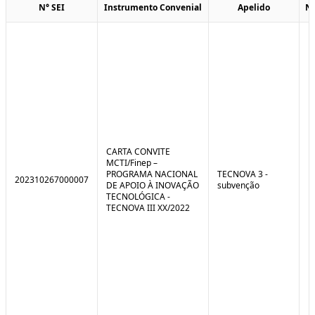
N° SEI
Instrumento Convenial
Apelido
N
CARTA CONVITE
MCTI/Finep –
PROGRAMA NACIONAL
TECNOVA 3 -
202310267000007
DE APOIO À INOVAÇÃO
subvenção
TECNOLÓGICA -
TECNOVA III XX/2022