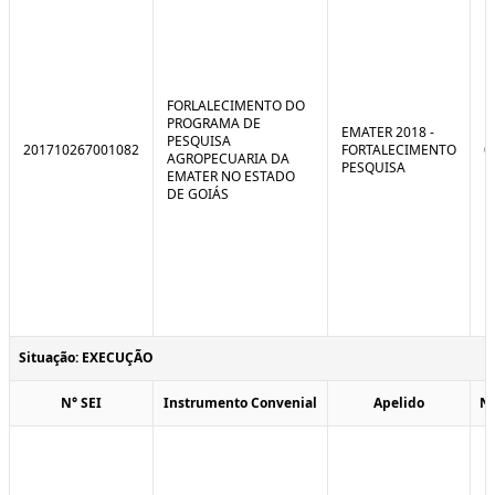
FORLALECIMENTO DO
PROGRAMA DE
EMATER 2018 -
PESQUISA
201710267001082
FORTALECIMENTO
0
AGROPECUARIA DA
PESQUISA
EMATER NO ESTADO
DE GOIÁS
Situação: EXECUÇÃO
N° SEI
Instrumento Convenial
Apelido
N