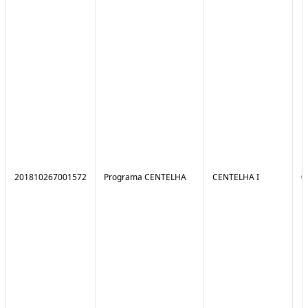
201810267001572
Programa CENTELHA
CENTELHA I
0