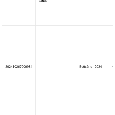
saúde
202410267000984
Boticário - 2024
0