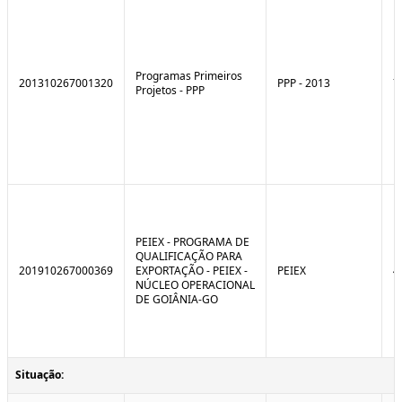
Programas Primeiros
201310267001320
PPP - 2013
7
Projetos - PPP
PEIEX - PROGRAMA DE
QUALIFICAÇÃO PARA
201910267000369
EXPORTAÇÃO - PEIEX -
PEIEX
4
NÚCLEO OPERACIONAL
DE GOIÂNIA-GO
Situação: