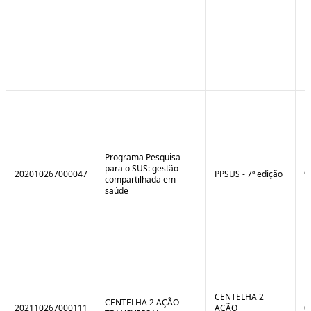
Programa Pesquisa
para o SUS: gestão
202010267000047
PPSUS - 7ª edição
9
compartilhada em
saúde
CENTELHA 2
CENTELHA 2 AÇÃO
202110267000111
AÇÃO
0