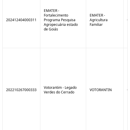
EMATER -
Fortalecimento
EMATER -
202412404000311
Programa Pesquisa
Agricultura
0
Agropecuária estado
Familiar
de Goiás
Votorantim - Legado
202210267000333
VOTORANTIN
0
Verdes do Cerrado