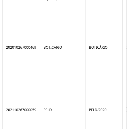
202010267000469
BOTICARIO
BOTICÁRIO
2
0
202110267000059
PELD
PELD/2020
9