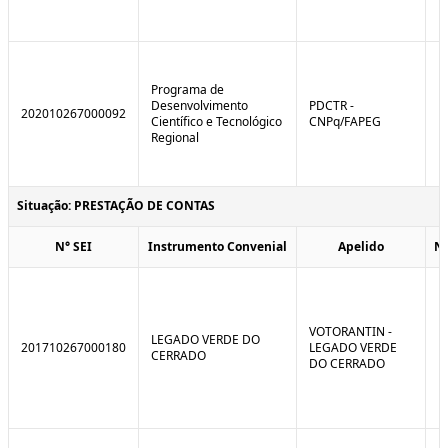
Programa de
Desenvolvimento
PDCTR -
202010267000092
Científico e Tecnológico
CNPq/FAPEG
Regional
Situação: PRESTAÇÃO DE CONTAS
N° SEI
Instrumento Convenial
Apelido
N
VOTORANTIN -
LEGADO VERDE DO
201710267000180
LEGADO VERDE
CERRADO
DO CERRADO