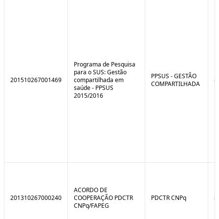
e
o
C
n
o
t
n
r
t
o
r
l
o
B
l
r
Programa de Pesquisa
e
e
para o SUS: Gestão
:
a
PPSUS - GESTÃO
201510267001469
compartilhada em
8
S
k
COMPARTILHADA
saúde - PPSUS
i
2015/2016
t
u
a
ç
ã
o
ACORDO DE
201310267000240
COOPERAÇÃO PDCTR
PDCTR CNPq
8
CNPq/FAPEG