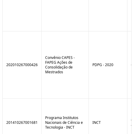
Convênio CAPES -
FAPEG Ações de
202010267000426
PDPG - 2020
6
Consolidação de
Mestrados
Programa Institutos
0
201410267001681
Nacionais de Ciência e
INCT
4
Tecnologia - INCT