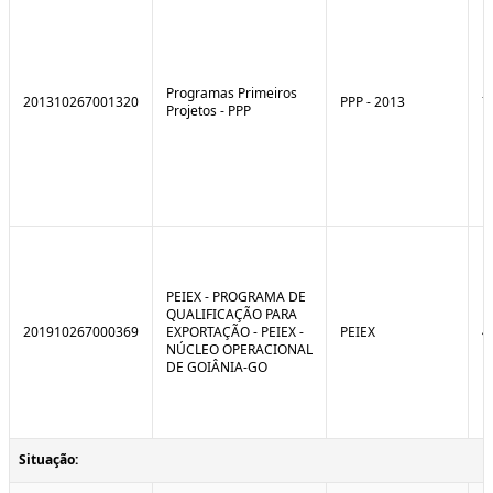
Programas Primeiros
201310267001320
PPP - 2013
7
Projetos - PPP
PEIEX - PROGRAMA DE
QUALIFICAÇÃO PARA
201910267000369
EXPORTAÇÃO - PEIEX -
PEIEX
4
NÚCLEO OPERACIONAL
DE GOIÂNIA-GO
Situação: