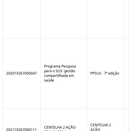
Programa Pesquisa
para o SUS: gestão
202010267000047
PPSUS - 7ª edição
9
compartilhada em
saúde
CENTELHA 2
CENTELHA 2 AÇÃO
202110267000111
AÇÃO
0