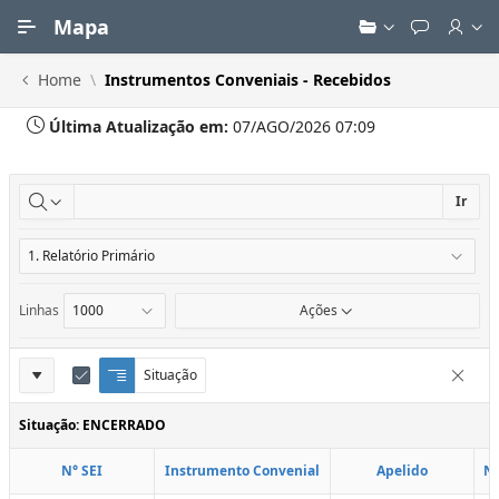
Ir para Conteúdo Principal
Mapa
Home
Instrumentos Conveniais - Recebidos
Última Atualização em:
07/AGO/2026 07:09
Ir
Linhas
Ações
Definições
Situação
Q
E
Remove
u
d
do
e
i
Situação: ENCERRADO
Relatório
b
t
r
a
N° SEI
Instrumento Convenial
Apelido
N
a
r
d
C