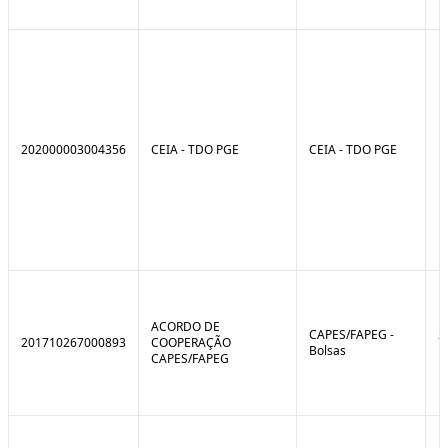
202000003004356
CEIA - TDO PGE
CEIA - TDO PGE
ACORDO DE
CAPES/FAPEG -
2
201710267000893
COOPERAÇÃO
Bolsas
1
CAPES/FAPEG