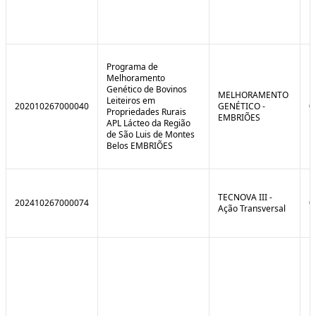
Programa de
Melhoramento
Genético de Bovinos
MELHORAMENTO
Leiteiros em
202010267000040
GENÉTICO -
0
Propriedades Rurais
EMBRIÕES
APL Lácteo da Região
de São Luis de Montes
Belos EMBRIÕES
TECNOVA III -
202410267000074
0
Ação Transversal