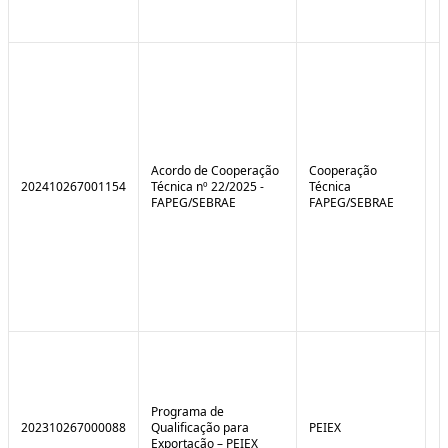
Acordo de Cooperação
Cooperação
202410267001154
Técnica nº 22/2025 -
Técnica
FAPEG/SEBRAE
FAPEG/SEBRAE
Programa de
202310267000088
Qualificação para
PEIEX
N
Exportação – PEIEX