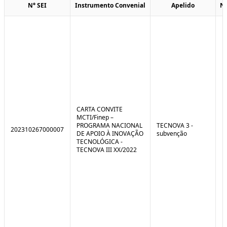
N° SEI
Instrumento Convenial
Apelido
N
CARTA CONVITE
MCTI/Finep –
PROGRAMA NACIONAL
TECNOVA 3 -
202310267000007
DE APOIO À INOVAÇÃO
subvenção
TECNOLÓGICA -
TECNOVA III XX/2022