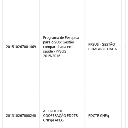
e
o
C
n
o
t
n
r
t
o
r
l
o
B
l
r
Programa de Pesquisa
e
e
para o SUS: Gestão
:
a
PPSUS - GESTÃO
201510267001469
compartilhada em
8
S
k
COMPARTILHADA
saúde - PPSUS
i
2015/2016
t
u
a
ç
ã
o
ACORDO DE
201310267000240
COOPERAÇÃO PDCTR
PDCTR CNPq
8
CNPq/FAPEG