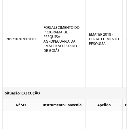
FORLALECIMENTO DO
PROGRAMA DE
EMATER 2018 -
PESQUISA
201710267001082
FORTALECIMENTO
0
AGROPECUARIA DA
PESQUISA
EMATER NO ESTADO
DE GOIÁS
Situação: EXECUÇÃO
N° SEI
Instrumento Convenial
Apelido
N