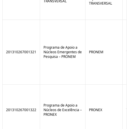
TRANSVERSAL
TRANSVERSAL
Programa de Apoio a
201310267001321
Núcleos Emergentes de
PRONEM
7
Pesquisa – PRONEM
Programa de Apoio a
201310267001322
Núcleos de Excelência –
PRONEX
7
PRONEX