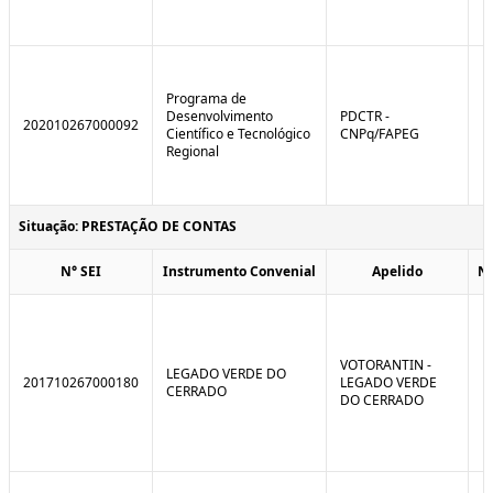
Programa de
Desenvolvimento
PDCTR -
202010267000092
Científico e Tecnológico
CNPq/FAPEG
Regional
Situação: PRESTAÇÃO DE CONTAS
N° SEI
Instrumento Convenial
Apelido
N
VOTORANTIN -
LEGADO VERDE DO
201710267000180
LEGADO VERDE
CERRADO
DO CERRADO