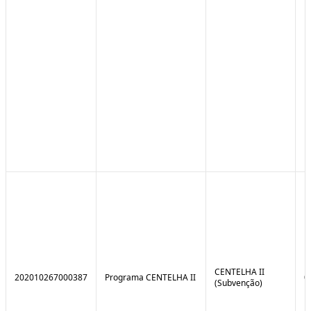
CENTELHA II
202010267000387
Programa CENTELHA II
0
(Subvenção)