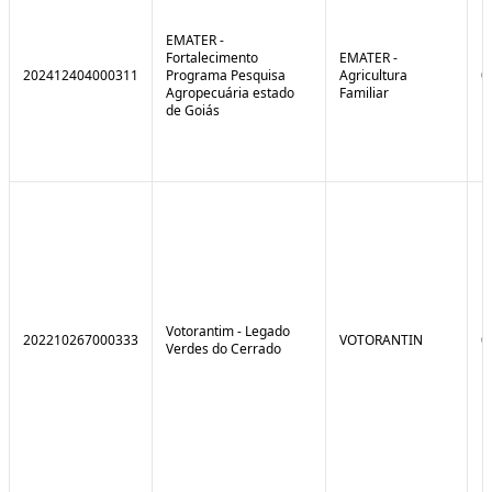
EMATER -
Fortalecimento
EMATER -
202412404000311
Programa Pesquisa
Agricultura
0
Agropecuária estado
Familiar
de Goiás
Votorantim - Legado
202210267000333
VOTORANTIN
0
Verdes do Cerrado