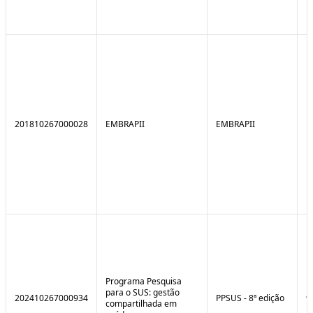
201810267000028
EMBRAPII
EMBRAPII
Programa Pesquisa
para o SUS: gestão
202410267000934
PPSUS - 8ª edição
9
compartilhada em