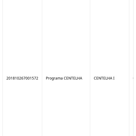
201810267001572
Programa CENTELHA
CENTELHA I
0