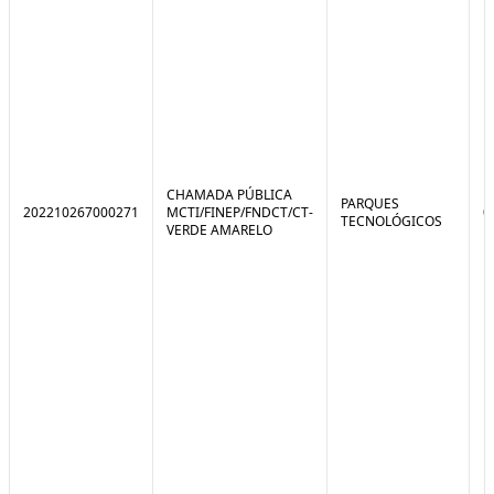
CHAMADA PÚBLICA
PARQUES
202210267000271
MCTI/FINEP/FNDCT/CT-
0
TECNOLÓGICOS
VERDE AMARELO