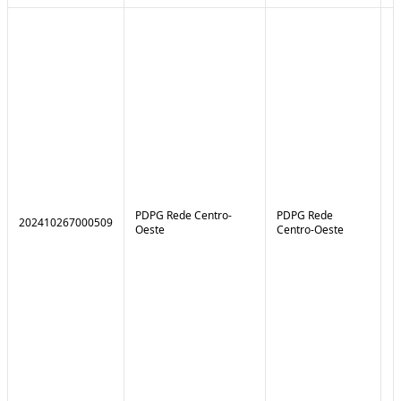
PDPG Rede Centro-
PDPG Rede
202410267000509
1
Oeste
Centro-Oeste