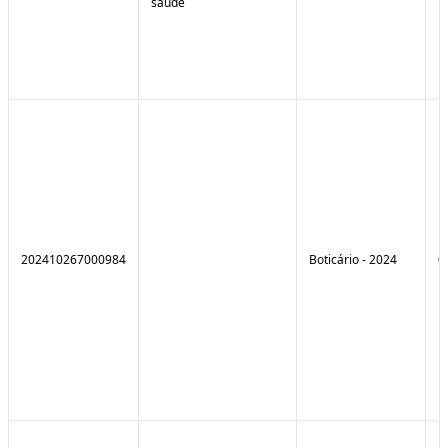
saúde
202410267000984
Boticário - 2024
0