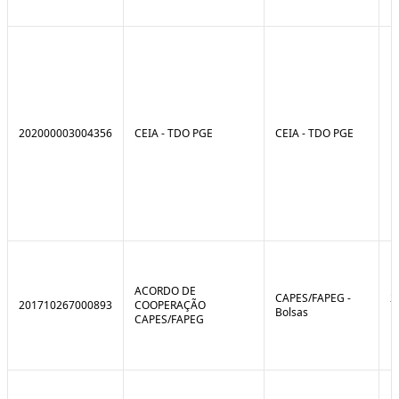
202000003004356
CEIA - TDO PGE
CEIA - TDO PGE
ACORDO DE
CAPES/FAPEG -
2
201710267000893
COOPERAÇÃO
Bolsas
1
CAPES/FAPEG