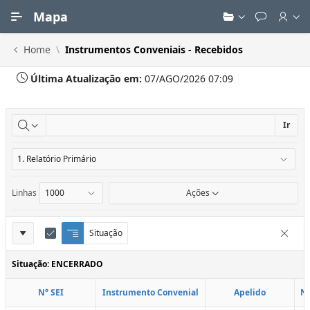
Ir para Conteúdo Principal
Mapa
Home
Instrumentos Conveniais - Recebidos
Última Atualização em:
07/AGO/2026 07:09
Ir
Linhas
Ações
Definições
Situação
Q
E
Remove
u
d
do
e
i
Situação: ENCERRADO
Relatório
b
t
r
a
N° SEI
Instrumento Convenial
Apelido
N
a
r
d
C