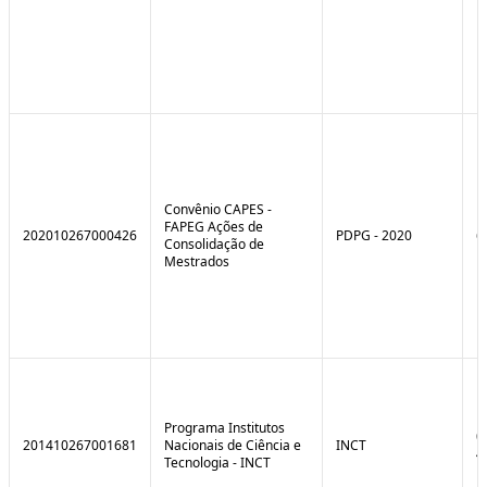
Convênio CAPES -
FAPEG Ações de
202010267000426
PDPG - 2020
6
Consolidação de
Mestrados
Programa Institutos
0
201410267001681
Nacionais de Ciência e
INCT
4
Tecnologia - INCT