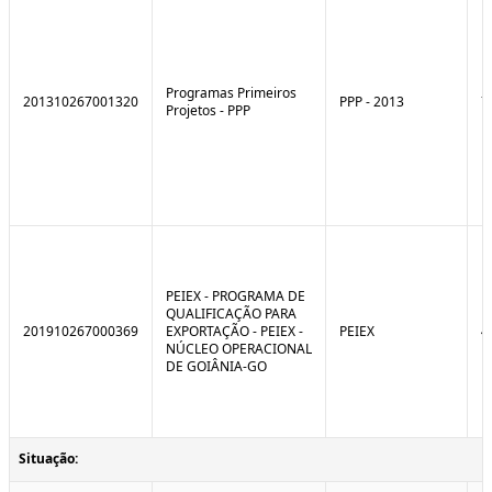
Programas Primeiros
201310267001320
PPP - 2013
7
Projetos - PPP
PEIEX - PROGRAMA DE
QUALIFICAÇÃO PARA
201910267000369
EXPORTAÇÃO - PEIEX -
PEIEX
4
NÚCLEO OPERACIONAL
DE GOIÂNIA-GO
Situação: