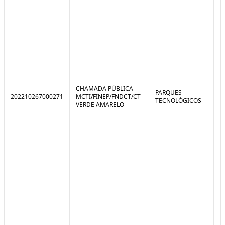
CHAMADA PÚBLICA
PARQUES
202210267000271
MCTI/FINEP/FNDCT/CT-
0
TECNOLÓGICOS
VERDE AMARELO