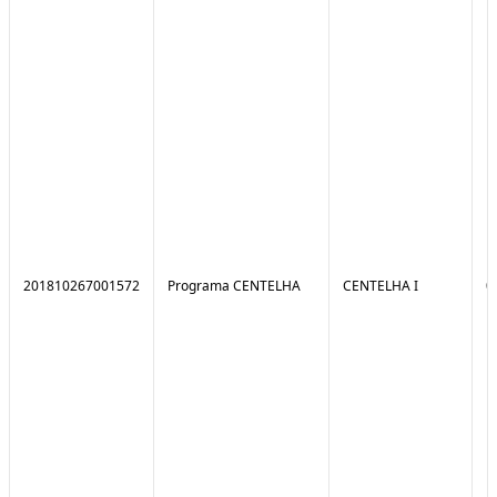
201810267001572
Programa CENTELHA
CENTELHA I
0