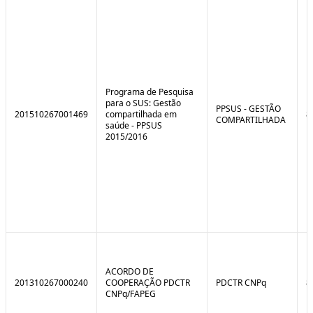
e
o
C
n
o
t
n
r
t
o
r
l
o
B
l
r
Programa de Pesquisa
e
e
para o SUS: Gestão
:
a
PPSUS - GESTÃO
201510267001469
compartilhada em
8
S
k
COMPARTILHADA
saúde - PPSUS
i
2015/2016
t
u
a
ç
ã
o
ACORDO DE
201310267000240
COOPERAÇÃO PDCTR
PDCTR CNPq
8
CNPq/FAPEG