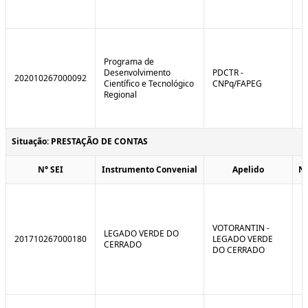
Programa de
Desenvolvimento
PDCTR -
202010267000092
Científico e Tecnológico
CNPq/FAPEG
Regional
Situação: PRESTAÇÃO DE CONTAS
N° SEI
Instrumento Convenial
Apelido
N
VOTORANTIN -
LEGADO VERDE DO
201710267000180
LEGADO VERDE
CERRADO
DO CERRADO