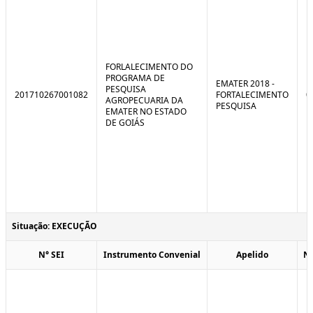
FORLALECIMENTO DO
PROGRAMA DE
EMATER 2018 -
PESQUISA
201710267001082
FORTALECIMENTO
0
AGROPECUARIA DA
PESQUISA
EMATER NO ESTADO
DE GOIÁS
Situação: EXECUÇÃO
N° SEI
Instrumento Convenial
Apelido
N