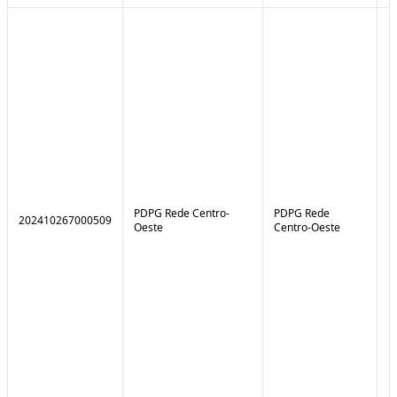
PDPG Rede Centro-
PDPG Rede
202410267000509
1
Oeste
Centro-Oeste