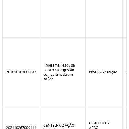
Programa Pesquisa
para o SUS: gestão
202010267000047
PPSUS - 7ª edição
9
compartilhada em
saúde
CENTELHA 2
CENTELHA 2 AÇÃO
202110267000111
AÇÃO
0