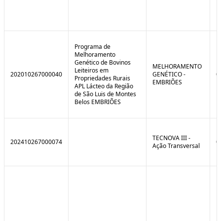
Programa de
Melhoramento
Genético de Bovinos
MELHORAMENTO
Leiteiros em
202010267000040
GENÉTICO -
0
Propriedades Rurais
EMBRIÕES
APL Lácteo da Região
de São Luis de Montes
Belos EMBRIÕES
TECNOVA III -
202410267000074
0
Ação Transversal