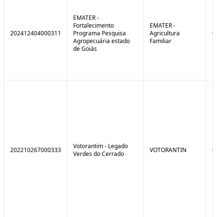
EMATER -
Fortalecimento
EMATER -
202412404000311
Programa Pesquisa
Agricultura
0
Agropecuária estado
Familiar
de Goiás
Votorantim - Legado
202210267000333
VOTORANTIN
0
Verdes do Cerrado