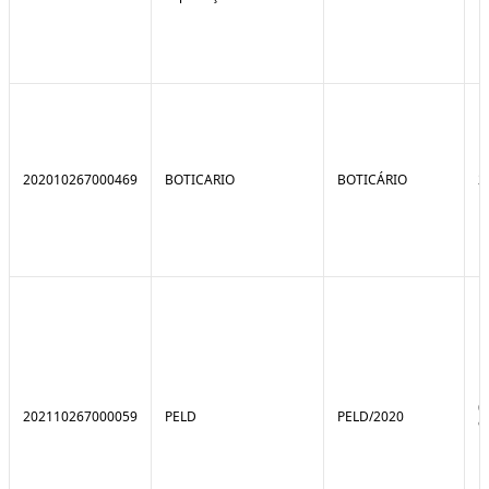
202010267000469
BOTICARIO
BOTICÁRIO
2
0
202110267000059
PELD
PELD/2020
9