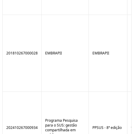
201810267000028
EMBRAPII
EMBRAPII
Programa Pesquisa
para o SUS: gestão
202410267000934
PPSUS - 8ª edição
9
compartilhada em