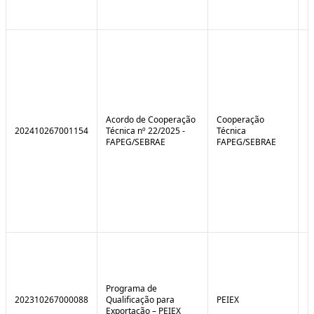
Acordo de Cooperação
Cooperação
202410267001154
Técnica nº 22/2025 -
Técnica
FAPEG/SEBRAE
FAPEG/SEBRAE
Programa de
202310267000088
Qualificação para
PEIEX
N
Exportação – PEIEX