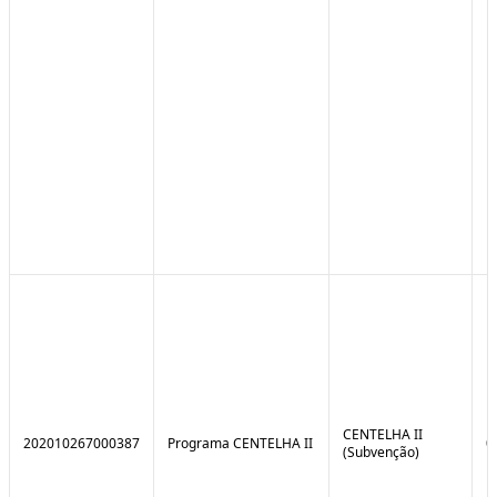
CENTELHA II
202010267000387
Programa CENTELHA II
0
(Subvenção)