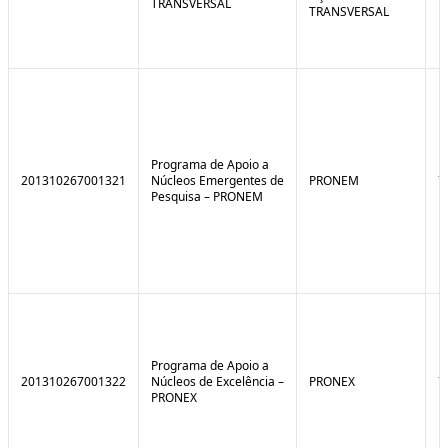
TRANSVERSAL
TRANSVERSAL
Programa de Apoio a
201310267001321
Núcleos Emergentes de
PRONEM
7
Pesquisa – PRONEM
Programa de Apoio a
201310267001322
Núcleos de Excelência –
PRONEX
7
PRONEX