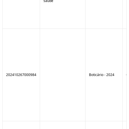
saúde
202410267000984
Boticário - 2024
0