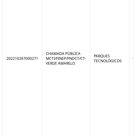
CHAMADA PÚBLICA
PARQUES
202210267000271
MCTI/FINEP/FNDCT/CT-
0
TECNOLÓGICOS
VERDE AMARELO