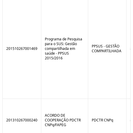
e
o
C
n
o
t
n
r
t
o
r
l
o
B
l
r
Programa de Pesquisa
e
e
para o SUS: Gestão
:
a
PPSUS - GESTÃO
201510267001469
compartilhada em
8
S
k
COMPARTILHADA
saúde - PPSUS
i
2015/2016
t
u
a
ç
ã
o
ACORDO DE
201310267000240
COOPERAÇÃO PDCTR
PDCTR CNPq
8
CNPq/FAPEG