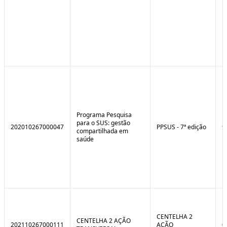
Programa Pesquisa
para o SUS: gestão
202010267000047
PPSUS - 7ª edição
9
compartilhada em
saúde
CENTELHA 2
CENTELHA 2 AÇÃO
202110267000111
AÇÃO
0