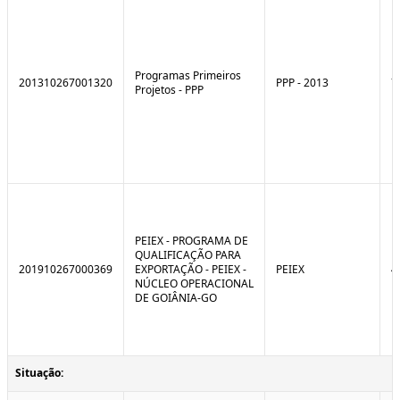
Programas Primeiros
201310267001320
PPP - 2013
7
Projetos - PPP
PEIEX - PROGRAMA DE
QUALIFICAÇÃO PARA
201910267000369
EXPORTAÇÃO - PEIEX -
PEIEX
4
NÚCLEO OPERACIONAL
DE GOIÂNIA-GO
Situação: