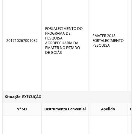
FORLALECIMENTO DO
PROGRAMA DE
EMATER 2018 -
PESQUISA
201710267001082
FORTALECIMENTO
0
AGROPECUARIA DA
PESQUISA
EMATER NO ESTADO
DE GOIÁS
Situação: EXECUÇÃO
N° SEI
Instrumento Convenial
Apelido
N