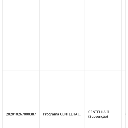
CENTELHA II
202010267000387
Programa CENTELHA II
0
(Subvenção)