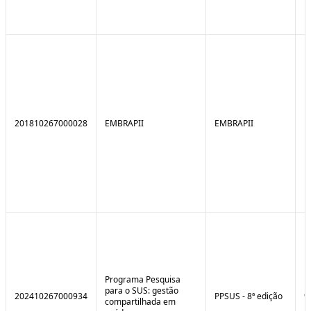
201810267000028
EMBRAPII
EMBRAPII
Programa Pesquisa
para o SUS: gestão
202410267000934
PPSUS - 8ª edição
9
compartilhada em