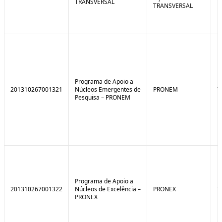
TRANSVERSAL
TRANSVERSAL
Programa de Apoio a
201310267001321
Núcleos Emergentes de
PRONEM
7
Pesquisa – PRONEM
Programa de Apoio a
201310267001322
Núcleos de Excelência –
PRONEX
7
PRONEX