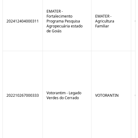
EMATER -
Fortalecimento
EMATER -
202412404000311
Programa Pesquisa
Agricultura
0
Agropecuária estado
Familiar
de Goiás
Votorantim - Legado
202210267000333
VOTORANTIN
0
Verdes do Cerrado