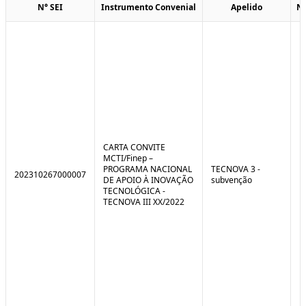
N° SEI
Instrumento Convenial
Apelido
N
CARTA CONVITE
MCTI/Finep –
PROGRAMA NACIONAL
TECNOVA 3 -
202310267000007
DE APOIO À INOVAÇÃO
subvenção
TECNOLÓGICA -
TECNOVA III XX/2022