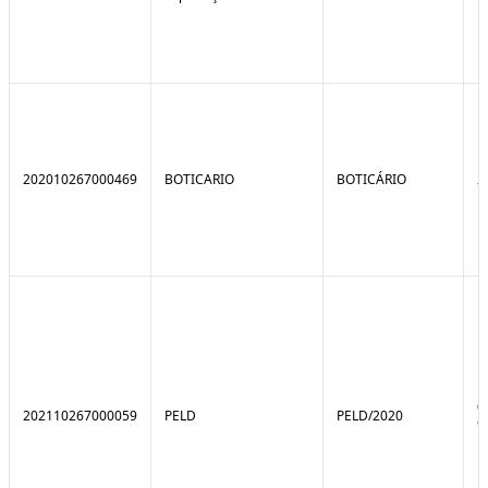
202010267000469
BOTICARIO
BOTICÁRIO
2
0
202110267000059
PELD
PELD/2020
9