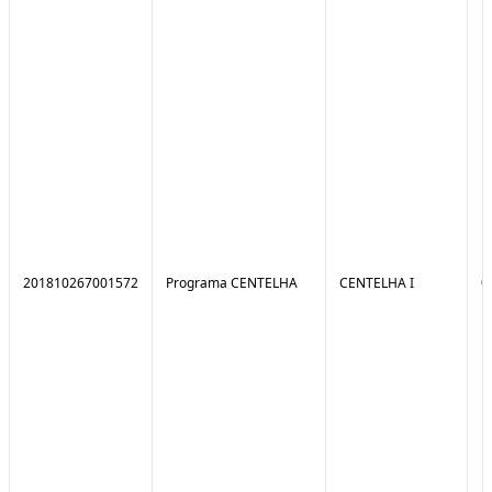
201810267001572
Programa CENTELHA
CENTELHA I
0