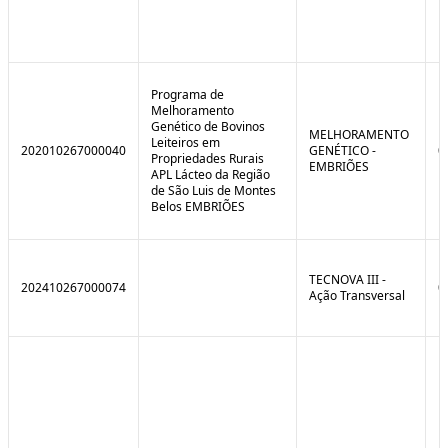
Programa de
Melhoramento
Genético de Bovinos
MELHORAMENTO
Leiteiros em
202010267000040
GENÉTICO -
0
Propriedades Rurais
EMBRIÕES
APL Lácteo da Região
de São Luis de Montes
Belos EMBRIÕES
TECNOVA III -
202410267000074
0
Ação Transversal