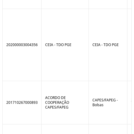
202000003004356
CEIA - TDO PGE
CEIA - TDO PGE
ACORDO DE
CAPES/FAPEG -
2
201710267000893
COOPERAÇÃO
Bolsas
1
CAPES/FAPEG