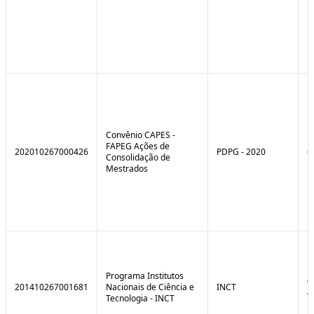
Convênio CAPES -
FAPEG Ações de
202010267000426
PDPG - 2020
6
Consolidação de
Mestrados
Programa Institutos
0
201410267001681
Nacionais de Ciência e
INCT
4
Tecnologia - INCT