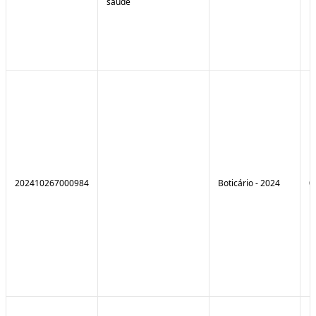
saúde
202410267000984
Boticário - 2024
0