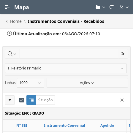
Ir para Conteúdo Principal
Mapa
Home
Instrumentos Conveniais - Recebidos
Última Atualização em:
06/AGO/2026 07:10
Ir
Linhas
Ações
Definições
Situação
Q
E
Remove
u
d
do
e
i
Situação: ENCERRADO
Relatório
b
t
r
a
N° SEI
Instrumento Convenial
Apelido
N
a
r
d
C