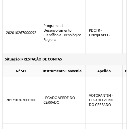
Programa de
Desenvolvimento
PDCTR -
202010267000092
Científico e Tecnológico
CNPq/FAPEG
Regional
Situação: PRESTAÇÃO DE CONTAS
N° SEI
Instrumento Convenial
Apelido
N
VOTORANTIN -
LEGADO VERDE DO
201710267000180
LEGADO VERDE
CERRADO
DO CERRADO