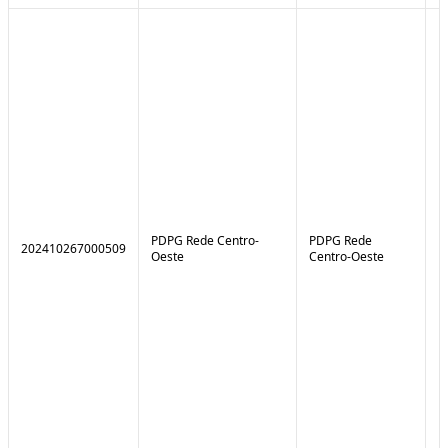
PDPG Rede Centro-
PDPG Rede
202410267000509
1
Oeste
Centro-Oeste