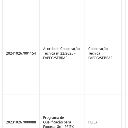
Acordo de Cooperação
Cooperação
202410267001154
Técnica nº 22/2025 -
Técnica
FAPEG/SEBRAE
FAPEG/SEBRAE
Programa de
202310267000088
Qualificação para
PEIEX
N
Exportação – PEIEX