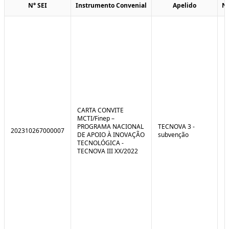
N° SEI
Instrumento Convenial
Apelido
N
CARTA CONVITE
MCTI/Finep –
PROGRAMA NACIONAL
TECNOVA 3 -
202310267000007
DE APOIO À INOVAÇÃO
subvenção
TECNOLÓGICA -
TECNOVA III XX/2022