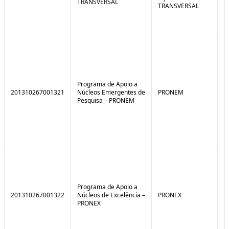
TRANSVERSAL
TRANSVERSAL
Programa de Apoio a
201310267001321
Núcleos Emergentes de
PRONEM
7
Pesquisa – PRONEM
Programa de Apoio a
201310267001322
Núcleos de Excelência –
PRONEX
7
PRONEX