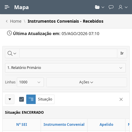
Ir para Conteúdo Principal
Mapa
Home
Instrumentos Conveniais - Recebidos
Última Atualização em:
05/AGO/2026 07:10
Ir
Linhas
Ações
Definições
Situação
Q
E
Remove
u
d
do
e
i
Situação: ENCERRADO
Relatório
b
t
r
a
N° SEI
Instrumento Convenial
Apelido
N
a
r
d
C