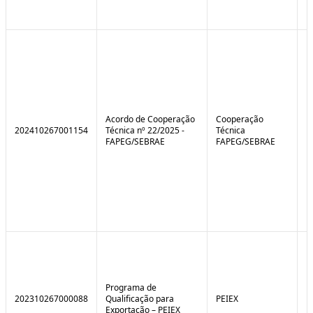
Acordo de Cooperação
Cooperação
202410267001154
Técnica nº 22/2025 -
Técnica
FAPEG/SEBRAE
FAPEG/SEBRAE
Programa de
202310267000088
Qualificação para
PEIEX
N
Exportação – PEIEX