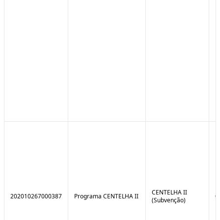
CENTELHA II
202010267000387
Programa CENTELHA II
0
(Subvenção)