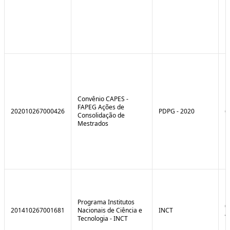
Convênio CAPES -
FAPEG Ações de
202010267000426
PDPG - 2020
6
Consolidação de
Mestrados
Programa Institutos
0
201410267001681
Nacionais de Ciência e
INCT
4
Tecnologia - INCT