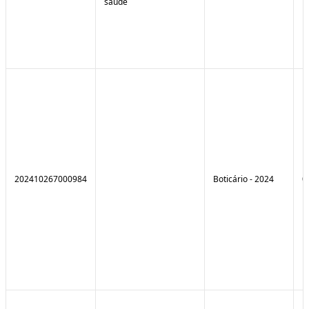
saúde
202410267000984
Boticário - 2024
0