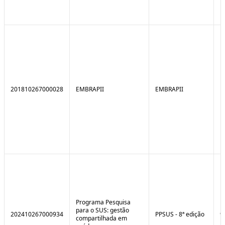
201810267000028
EMBRAPII
EMBRAPII
Programa Pesquisa
para o SUS: gestão
202410267000934
PPSUS - 8ª edição
9
compartilhada em