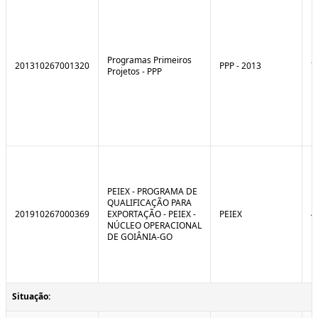
Programas Primeiros
201310267001320
PPP - 2013
7
Projetos - PPP
PEIEX - PROGRAMA DE
QUALIFICAÇÃO PARA
201910267000369
EXPORTAÇÃO - PEIEX -
PEIEX
4
NÚCLEO OPERACIONAL
DE GOIÂNIA-GO
Situação: