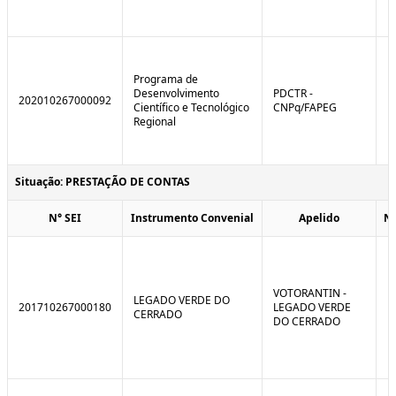
Programa de
Desenvolvimento
PDCTR -
202010267000092
Científico e Tecnológico
CNPq/FAPEG
Regional
Situação: PRESTAÇÃO DE CONTAS
N° SEI
Instrumento Convenial
Apelido
N
VOTORANTIN -
LEGADO VERDE DO
201710267000180
LEGADO VERDE
CERRADO
DO CERRADO