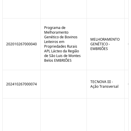
Programa de
Melhoramento
Genético de Bovinos
MELHORAMENTO
Leiteiros em
202010267000040
GENÉTICO -
0
Propriedades Rurais
EMBRIÕES
APL Lácteo da Região
de São Luis de Montes
Belos EMBRIÕES
TECNOVA III -
202410267000074
0
Ação Transversal