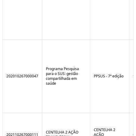
Programa Pesquisa
para o SUS: gestão
202010267000047
PPSUS - 7ª edição
9
compartilhada em
saúde
CENTELHA 2
CENTELHA 2 AÇÃO
202110267000111
AÇÃO
0