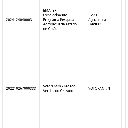
EMATER -
Fortalecimento
EMATER -
202412404000311
Programa Pesquisa
Agricultura
0
Agropecuária estado
Familiar
de Goiás
Votorantim - Legado
202210267000333
VOTORANTIN
0
Verdes do Cerrado