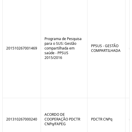
e
o
C
n
o
t
n
r
t
o
r
l
o
B
l
r
Programa de Pesquisa
e
e
para o SUS: Gestão
:
a
PPSUS - GESTÃO
201510267001469
compartilhada em
8
S
k
COMPARTILHADA
saúde - PPSUS
i
2015/2016
t
u
a
ç
ã
o
ACORDO DE
201310267000240
COOPERAÇÃO PDCTR
PDCTR CNPq
8
CNPq/FAPEG