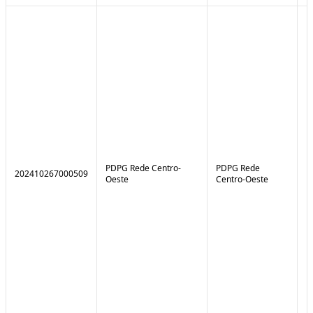
PDPG Rede Centro-
PDPG Rede
202410267000509
1
Oeste
Centro-Oeste