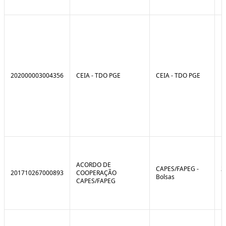
202000003004356
CEIA - TDO PGE
CEIA - TDO PGE
ACORDO DE
CAPES/FAPEG -
2
201710267000893
COOPERAÇÃO
Bolsas
1
CAPES/FAPEG