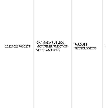
CHAMADA PÚBLICA
PARQUES
202210267000271
MCTI/FINEP/FNDCT/CT-
0
TECNOLÓGICOS
VERDE AMARELO