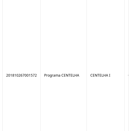
201810267001572
Programa CENTELHA
CENTELHA I
0