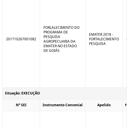
FORLALECIMENTO DO
PROGRAMA DE
EMATER 2018 -
PESQUISA
201710267001082
FORTALECIMENTO
0
AGROPECUARIA DA
PESQUISA
EMATER NO ESTADO
DE GOIÁS
Situação: EXECUÇÃO
N° SEI
Instrumento Convenial
Apelido
N