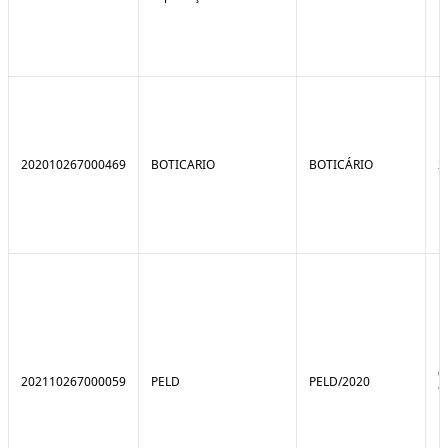
202010267000469
BOTICARIO
BOTICÁRIO
2
0
202110267000059
PELD
PELD/2020
9