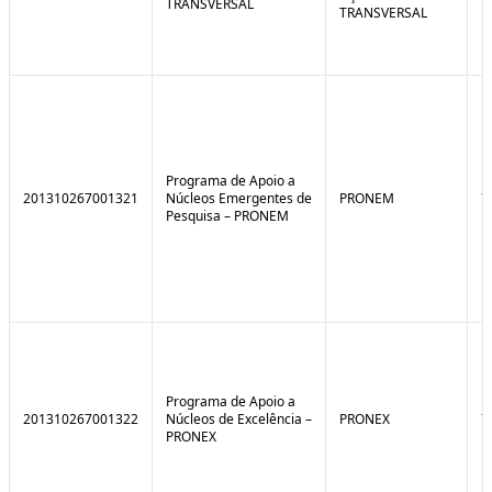
TRANSVERSAL
TRANSVERSAL
Programa de Apoio a
201310267001321
Núcleos Emergentes de
PRONEM
7
Pesquisa – PRONEM
Programa de Apoio a
201310267001322
Núcleos de Excelência –
PRONEX
7
PRONEX