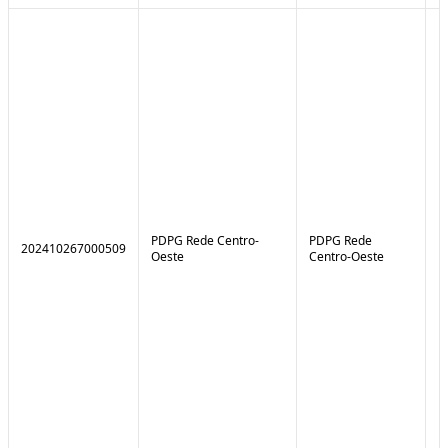
PDPG Rede Centro-
PDPG Rede
202410267000509
1
Oeste
Centro-Oeste