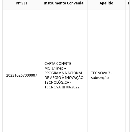
N° SEI
Instrumento Convenial
Apelido
N
CARTA CONVITE
MCTI/Finep –
PROGRAMA NACIONAL
TECNOVA 3 -
202310267000007
DE APOIO À INOVAÇÃO
subvenção
TECNOLÓGICA -
TECNOVA III XX/2022