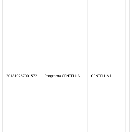
201810267001572
Programa CENTELHA
CENTELHA I
0