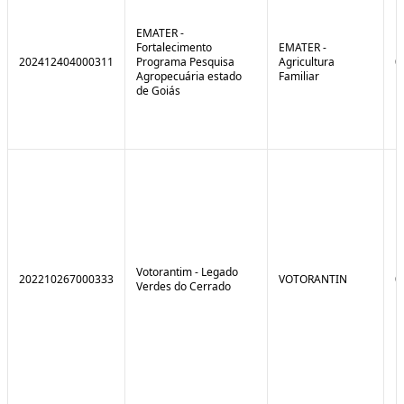
EMATER -
Fortalecimento
EMATER -
202412404000311
Programa Pesquisa
Agricultura
0
Agropecuária estado
Familiar
de Goiás
Votorantim - Legado
202210267000333
VOTORANTIN
0
Verdes do Cerrado