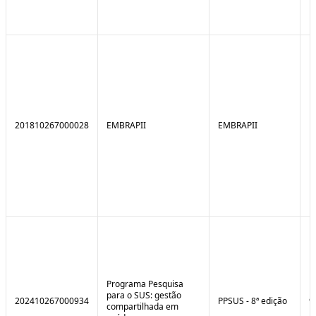
201810267000028
EMBRAPII
EMBRAPII
Programa Pesquisa
para o SUS: gestão
202410267000934
PPSUS - 8ª edição
9
compartilhada em