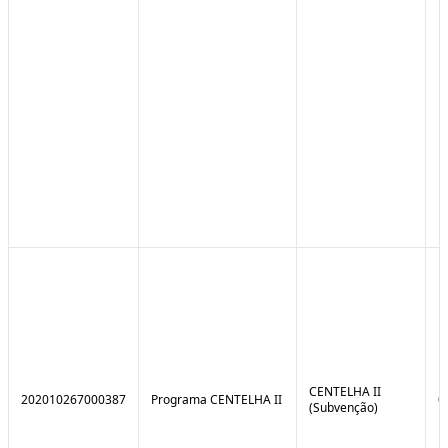
CENTELHA II
202010267000387
Programa CENTELHA II
0
(Subvenção)