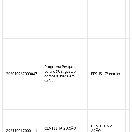
Programa Pesquisa
para o SUS: gestão
202010267000047
PPSUS - 7ª edição
9
compartilhada em
saúde
CENTELHA 2
CENTELHA 2 AÇÃO
202110267000111
AÇÃO
0