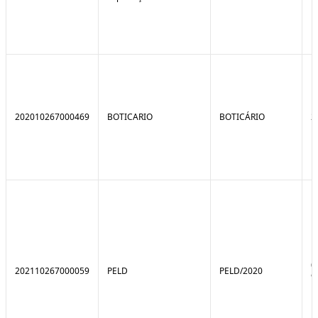
202010267000469
BOTICARIO
BOTICÁRIO
2
0
202110267000059
PELD
PELD/2020
9