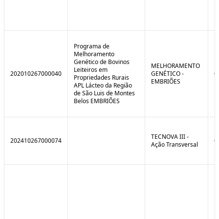
Programa de
Melhoramento
Genético de Bovinos
MELHORAMENTO
Leiteiros em
202010267000040
GENÉTICO -
0
Propriedades Rurais
EMBRIÕES
APL Lácteo da Região
de São Luis de Montes
Belos EMBRIÕES
TECNOVA III -
202410267000074
0
Ação Transversal