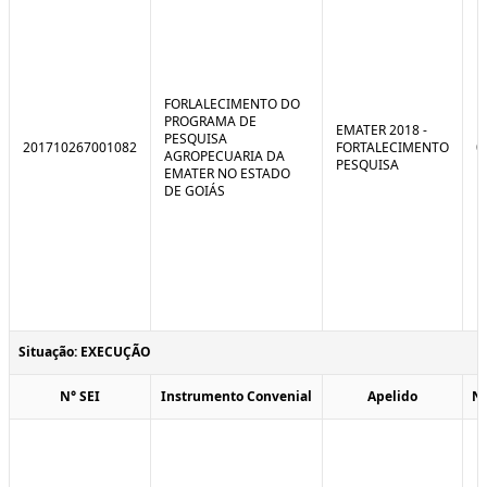
FORLALECIMENTO DO
PROGRAMA DE
EMATER 2018 -
PESQUISA
201710267001082
FORTALECIMENTO
0
AGROPECUARIA DA
PESQUISA
EMATER NO ESTADO
DE GOIÁS
Situação: EXECUÇÃO
N° SEI
Instrumento Convenial
Apelido
N