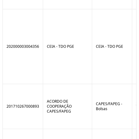
202000003004356
CEIA - TDO PGE
CEIA - TDO PGE
ACORDO DE
CAPES/FAPEG -
2
201710267000893
COOPERAÇÃO
Bolsas
1
CAPES/FAPEG