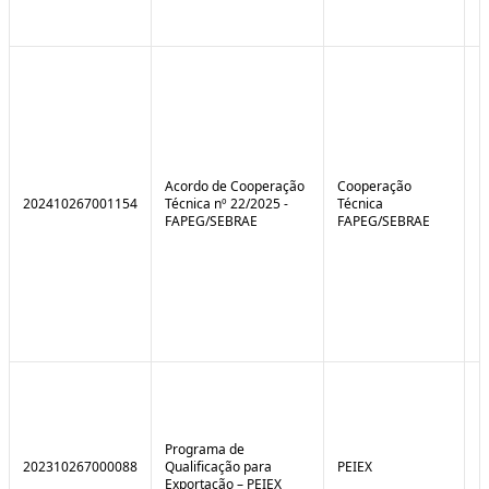
Acordo de Cooperação
Cooperação
202410267001154
Técnica nº 22/2025 -
Técnica
FAPEG/SEBRAE
FAPEG/SEBRAE
Programa de
202310267000088
Qualificação para
PEIEX
N
Exportação – PEIEX