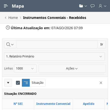
Ir para Conteúdo Principal
Mapa
Home
Instrumentos Conveniais - Recebidos
Última Atualização em:
07/AGO/2026 07:09
Ir
Linhas
Ações
Definições
Situação
Q
E
Remove
u
d
do
e
i
Situação: ENCERRADO
Relatório
b
t
r
a
N° SEI
Instrumento Convenial
Apelido
N
a
r
d
C