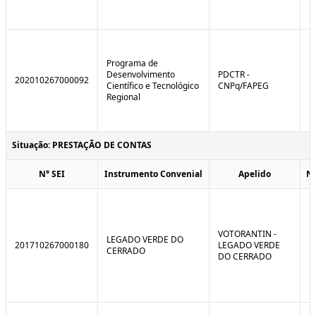
Programa de
Desenvolvimento
PDCTR -
202010267000092
Científico e Tecnológico
CNPq/FAPEG
Regional
Situação: PRESTAÇÃO DE CONTAS
N° SEI
Instrumento Convenial
Apelido
N
VOTORANTIN -
LEGADO VERDE DO
201710267000180
LEGADO VERDE
CERRADO
DO CERRADO