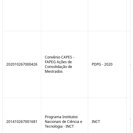
Convênio CAPES -
FAPEG Ações de
202010267000426
PDPG - 2020
6
Consolidação de
Mestrados
Programa Institutos
0
201410267001681
Nacionais de Ciência e
INCT
4
Tecnologia - INCT