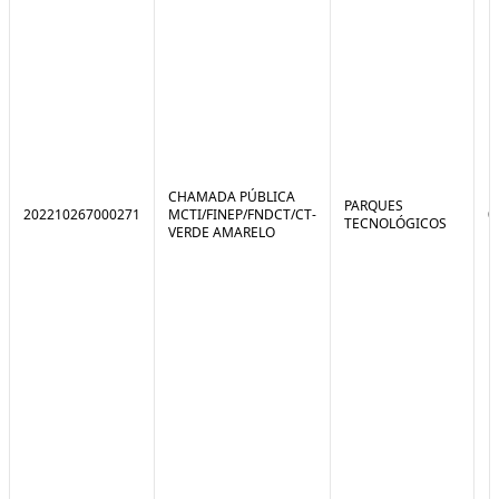
CHAMADA PÚBLICA
PARQUES
202210267000271
MCTI/FINEP/FNDCT/CT-
0
TECNOLÓGICOS
VERDE AMARELO