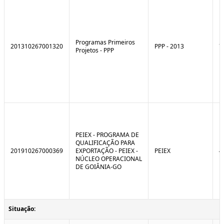
Programas Primeiros
201310267001320
PPP - 2013
7
Projetos - PPP
PEIEX - PROGRAMA DE
QUALIFICAÇÃO PARA
201910267000369
EXPORTAÇÃO - PEIEX -
PEIEX
4
NÚCLEO OPERACIONAL
DE GOIÂNIA-GO
Situação: