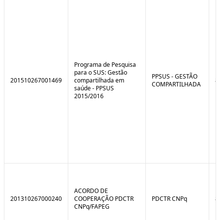
e
o
C
n
o
t
n
r
t
o
r
l
o
B
l
r
Programa de Pesquisa
e
e
para o SUS: Gestão
:
a
PPSUS - GESTÃO
201510267001469
compartilhada em
8
S
k
COMPARTILHADA
saúde - PPSUS
i
2015/2016
t
u
a
ç
ã
o
ACORDO DE
201310267000240
COOPERAÇÃO PDCTR
PDCTR CNPq
8
CNPq/FAPEG