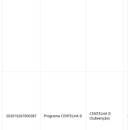
CENTELHA II
202010267000387
Programa CENTELHA II
0
(Subvenção)