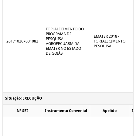
FORLALECIMENTO DO
PROGRAMA DE
EMATER 2018 -
PESQUISA
201710267001082
FORTALECIMENTO
0
AGROPECUARIA DA
PESQUISA
EMATER NO ESTADO
DE GOIÁS
Situação: EXECUÇÃO
N° SEI
Instrumento Convenial
Apelido
N