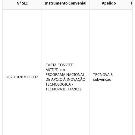
N° SEI
Instrumento Convenial
Apelido
N
CARTA CONVITE
MCTI/Finep –
PROGRAMA NACIONAL
TECNOVA 3 -
202310267000007
DE APOIO À INOVAÇÃO
subvenção
TECNOLÓGICA -
TECNOVA III XX/2022