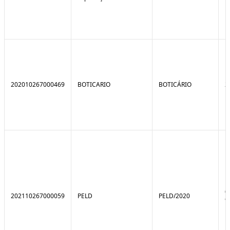
202010267000469
BOTICARIO
BOTICÁRIO
2
0
202110267000059
PELD
PELD/2020
9