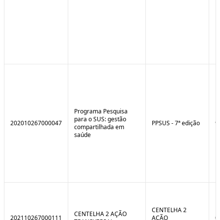
Programa Pesquisa
para o SUS: gestão
202010267000047
PPSUS - 7ª edição
9
compartilhada em
saúde
CENTELHA 2
CENTELHA 2 AÇÃO
202110267000111
AÇÃO
0