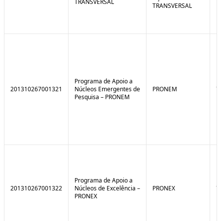
TRANSVERSAL
TRANSVERSAL
Programa de Apoio a
201310267001321
Núcleos Emergentes de
PRONEM
7
Pesquisa – PRONEM
Programa de Apoio a
201310267001322
Núcleos de Excelência –
PRONEX
7
PRONEX