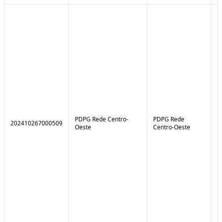
PDPG Rede Centro-
PDPG Rede
202410267000509
1
Oeste
Centro-Oeste