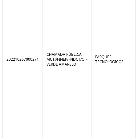
CHAMADA PÚBLICA
PARQUES
202210267000271
MCTI/FINEP/FNDCT/CT-
0
TECNOLÓGICOS
VERDE AMARELO