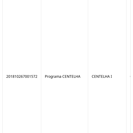
201810267001572
Programa CENTELHA
CENTELHA I
0