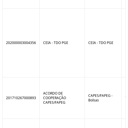
202000003004356
CEIA - TDO PGE
CEIA - TDO PGE
ACORDO DE
CAPES/FAPEG -
2
201710267000893
COOPERAÇÃO
Bolsas
1
CAPES/FAPEG