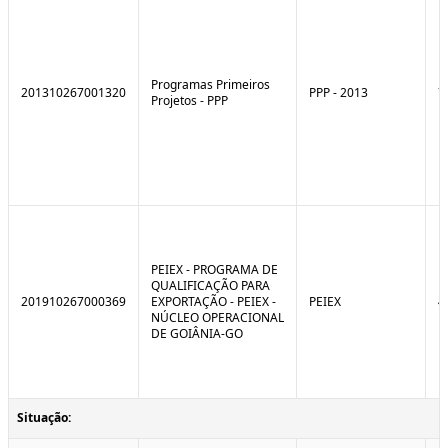
Programas Primeiros
201310267001320
PPP - 2013
7
Projetos - PPP
PEIEX - PROGRAMA DE
QUALIFICAÇÃO PARA
201910267000369
EXPORTAÇÃO - PEIEX -
PEIEX
4
NÚCLEO OPERACIONAL
DE GOIÂNIA-GO
Situação: