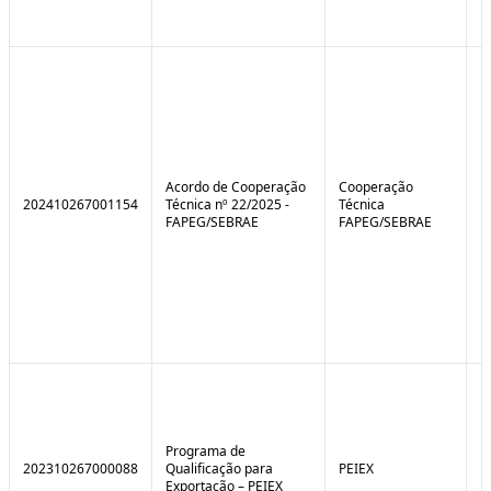
Acordo de Cooperação
Cooperação
202410267001154
Técnica nº 22/2025 -
Técnica
FAPEG/SEBRAE
FAPEG/SEBRAE
Programa de
202310267000088
Qualificação para
PEIEX
N
Exportação – PEIEX