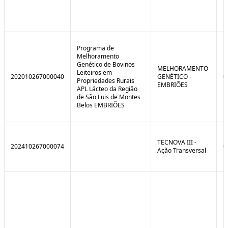
Programa de
Melhoramento
Genético de Bovinos
MELHORAMENTO
Leiteiros em
202010267000040
GENÉTICO -
0
Propriedades Rurais
EMBRIÕES
APL Lácteo da Região
de São Luis de Montes
Belos EMBRIÕES
TECNOVA III -
202410267000074
0
Ação Transversal