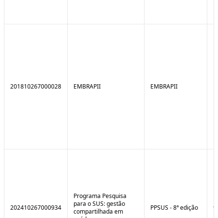
201810267000028
EMBRAPII
EMBRAPII
Programa Pesquisa
para o SUS: gestão
202410267000934
PPSUS - 8ª edição
9
compartilhada em