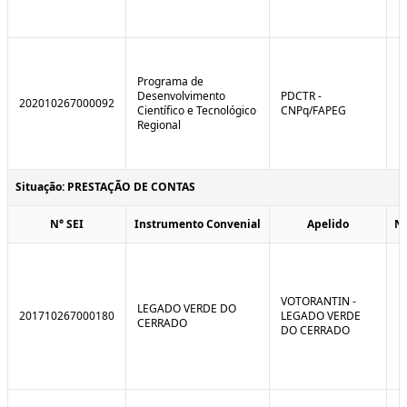
Programa de
Desenvolvimento
PDCTR -
202010267000092
Científico e Tecnológico
CNPq/FAPEG
Regional
Situação: PRESTAÇÃO DE CONTAS
N° SEI
Instrumento Convenial
Apelido
N
VOTORANTIN -
LEGADO VERDE DO
201710267000180
LEGADO VERDE
CERRADO
DO CERRADO