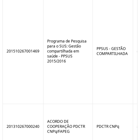
e
o
C
n
o
t
n
r
t
o
r
l
o
B
l
r
Programa de Pesquisa
e
e
para o SUS: Gestão
:
a
PPSUS - GESTÃO
201510267001469
compartilhada em
8
S
k
COMPARTILHADA
saúde - PPSUS
i
2015/2016
t
u
a
ç
ã
o
ACORDO DE
201310267000240
COOPERAÇÃO PDCTR
PDCTR CNPq
8
CNPq/FAPEG