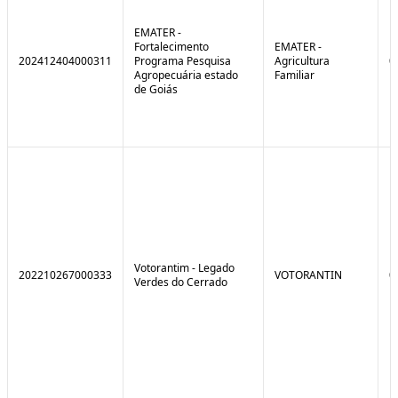
EMATER -
Fortalecimento
EMATER -
202412404000311
Programa Pesquisa
Agricultura
0
Agropecuária estado
Familiar
de Goiás
Votorantim - Legado
202210267000333
VOTORANTIN
0
Verdes do Cerrado