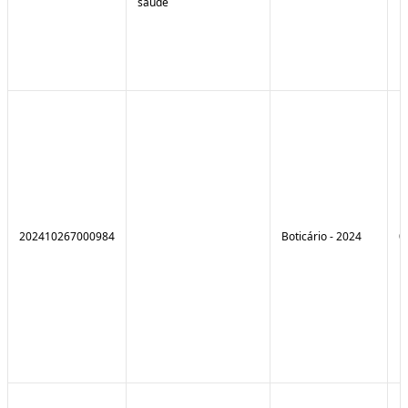
saúde
202410267000984
Boticário - 2024
0