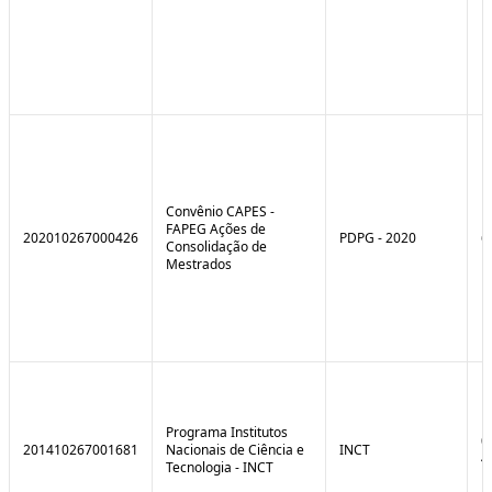
Convênio CAPES -
FAPEG Ações de
202010267000426
PDPG - 2020
6
Consolidação de
Mestrados
Programa Institutos
0
201410267001681
Nacionais de Ciência e
INCT
4
Tecnologia - INCT