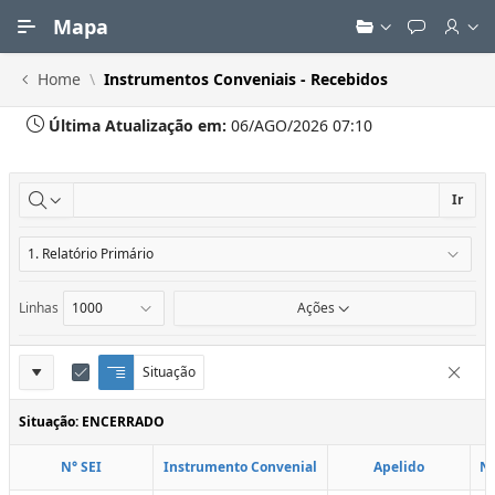
Ir para Conteúdo Principal
Mapa
Home
Instrumentos Conveniais - Recebidos
Última Atualização em:
06/AGO/2026 07:10
Ir
Linhas
Ações
Definições
Situação
Q
E
Remove
u
d
do
e
i
Situação: ENCERRADO
Relatório
b
t
r
a
N° SEI
Instrumento Convenial
Apelido
N
a
r
d
C