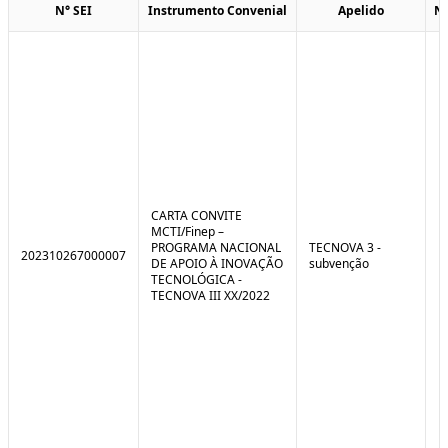
N° SEI
Instrumento Convenial
Apelido
N
CARTA CONVITE
MCTI/Finep –
PROGRAMA NACIONAL
TECNOVA 3 -
202310267000007
DE APOIO À INOVAÇÃO
subvenção
TECNOLÓGICA -
TECNOVA III XX/2022