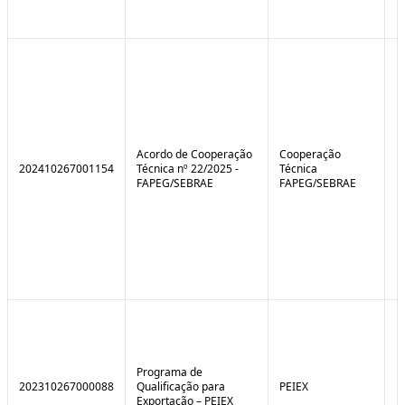
Acordo de Cooperação
Cooperação
202410267001154
Técnica nº 22/2025 -
Técnica
FAPEG/SEBRAE
FAPEG/SEBRAE
Programa de
202310267000088
Qualificação para
PEIEX
N
Exportação – PEIEX