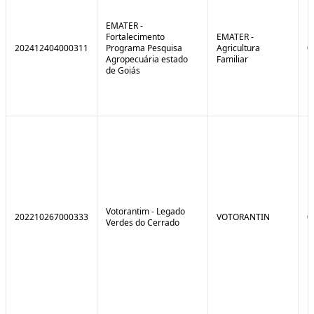
EMATER -
Fortalecimento
EMATER -
202412404000311
Programa Pesquisa
Agricultura
0
Agropecuária estado
Familiar
de Goiás
Votorantim - Legado
202210267000333
VOTORANTIN
0
Verdes do Cerrado