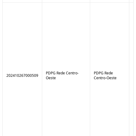
PDPG Rede Centro-
PDPG Rede
202410267000509
1
Oeste
Centro-Oeste