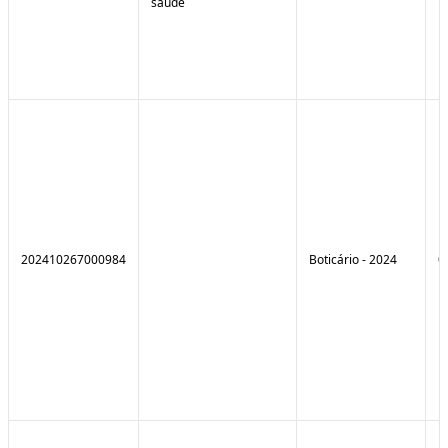
saúde
202410267000984
Boticário - 2024
0