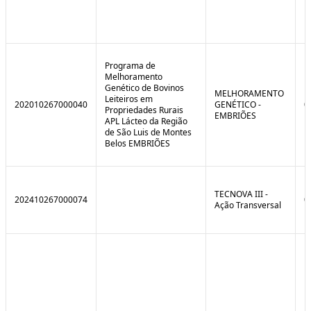
Programa de
Melhoramento
Genético de Bovinos
MELHORAMENTO
Leiteiros em
202010267000040
GENÉTICO -
0
Propriedades Rurais
EMBRIÕES
APL Lácteo da Região
de São Luis de Montes
Belos EMBRIÕES
TECNOVA III -
202410267000074
0
Ação Transversal