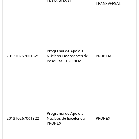
TRANSVERSAL
TRANSVERSAL
Programa de Apoio a
201310267001321
Núcleos Emergentes de
PRONEM
7
Pesquisa – PRONEM
Programa de Apoio a
201310267001322
Núcleos de Excelência –
PRONEX
7
PRONEX