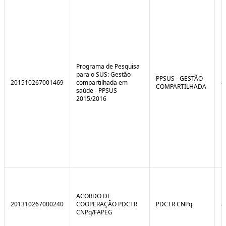
e
o
C
n
o
t
n
r
t
o
r
l
o
B
l
r
Programa de Pesquisa
e
e
para o SUS: Gestão
:
a
PPSUS - GESTÃO
201510267001469
compartilhada em
8
S
k
COMPARTILHADA
saúde - PPSUS
i
2015/2016
t
u
a
ç
ã
o
ACORDO DE
201310267000240
COOPERAÇÃO PDCTR
PDCTR CNPq
8
CNPq/FAPEG