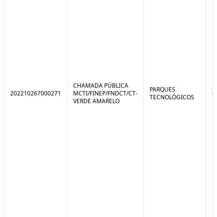
CHAMADA PÚBLICA
PARQUES
202210267000271
MCTI/FINEP/FNDCT/CT-
0
TECNOLÓGICOS
VERDE AMARELO