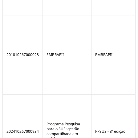
201810267000028
EMBRAPII
EMBRAPII
Programa Pesquisa
para o SUS: gestão
202410267000934
PPSUS - 8ª edição
9
compartilhada em