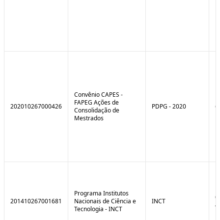
Convênio CAPES -
FAPEG Ações de
202010267000426
PDPG - 2020
6
Consolidação de
Mestrados
Programa Institutos
0
201410267001681
Nacionais de Ciência e
INCT
4
Tecnologia - INCT