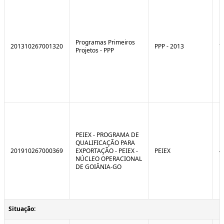
Programas Primeiros
201310267001320
PPP - 2013
7
Projetos - PPP
PEIEX - PROGRAMA DE
QUALIFICAÇÃO PARA
201910267000369
EXPORTAÇÃO - PEIEX -
PEIEX
4
NÚCLEO OPERACIONAL
DE GOIÂNIA-GO
Situação: