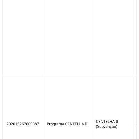
CENTELHA II
202010267000387
Programa CENTELHA II
0
(Subvenção)