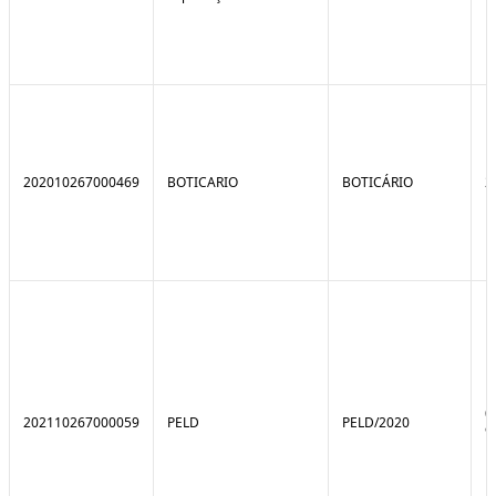
202010267000469
BOTICARIO
BOTICÁRIO
2
0
202110267000059
PELD
PELD/2020
9