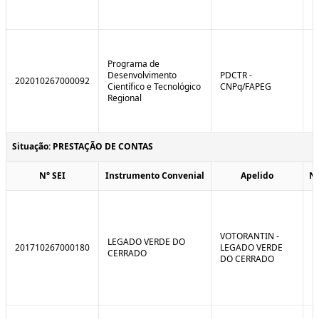
Programa de
Desenvolvimento
PDCTR -
202010267000092
Científico e Tecnológico
CNPq/FAPEG
Regional
Situação: PRESTAÇÃO DE CONTAS
N° SEI
Instrumento Convenial
Apelido
N
VOTORANTIN -
LEGADO VERDE DO
201710267000180
LEGADO VERDE
CERRADO
DO CERRADO