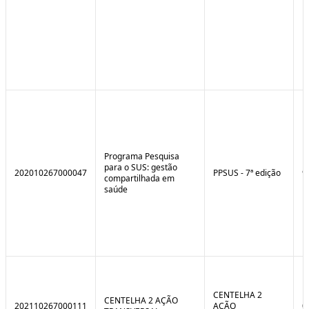
Programa Pesquisa
para o SUS: gestão
202010267000047
PPSUS - 7ª edição
9
compartilhada em
saúde
CENTELHA 2
CENTELHA 2 AÇÃO
202110267000111
AÇÃO
0