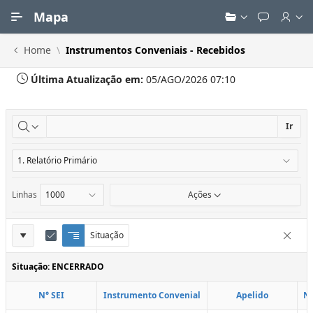
Ir para Conteúdo Principal
Mapa
Home
Instrumentos Conveniais - Recebidos
Última Atualização em:
05/AGO/2026 07:10
Ir
Linhas
Ações
Definições
Situação
Q
E
Remove
u
d
do
e
i
Situação: ENCERRADO
Relatório
b
t
r
a
N° SEI
Instrumento Convenial
Apelido
N
a
r
d
C