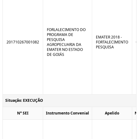
FORLALECIMENTO DO
PROGRAMA DE
EMATER 2018 -
PESQUISA
201710267001082
FORTALECIMENTO
0
AGROPECUARIA DA
PESQUISA
EMATER NO ESTADO
DE GOIÁS
Situação: EXECUÇÃO
N° SEI
Instrumento Convenial
Apelido
N