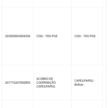
202000003004356
CEIA - TDO PGE
CEIA - TDO PGE
ACORDO DE
CAPES/FAPEG -
2
201710267000893
COOPERAÇÃO
Bolsas
1
CAPES/FAPEG