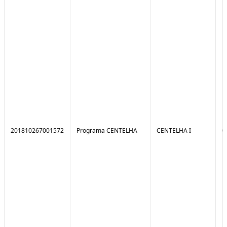
201810267001572
Programa CENTELHA
CENTELHA I
0