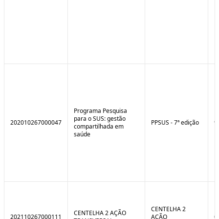
Programa Pesquisa
para o SUS: gestão
202010267000047
PPSUS - 7ª edição
9
compartilhada em
saúde
CENTELHA 2
CENTELHA 2 AÇÃO
202110267000111
AÇÃO
0