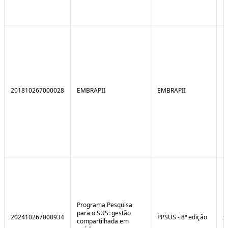
201810267000028
EMBRAPII
EMBRAPII
Programa Pesquisa
para o SUS: gestão
202410267000934
PPSUS - 8ª edição
9
compartilhada em