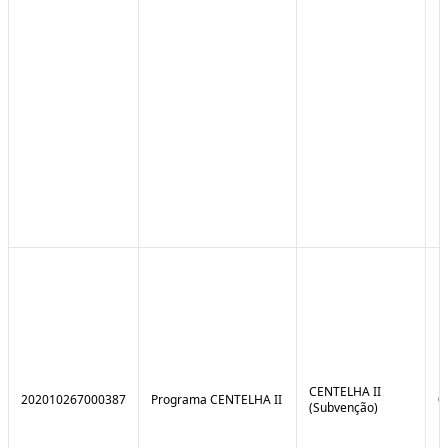
CENTELHA II
202010267000387
Programa CENTELHA II
0
(Subvenção)