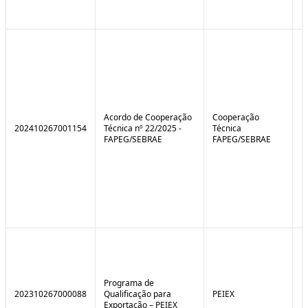
Acordo de Cooperação
Cooperação
202410267001154
Técnica nº 22/2025 -
Técnica
FAPEG/SEBRAE
FAPEG/SEBRAE
Programa de
202310267000088
Qualificação para
PEIEX
N
Exportação – PEIEX