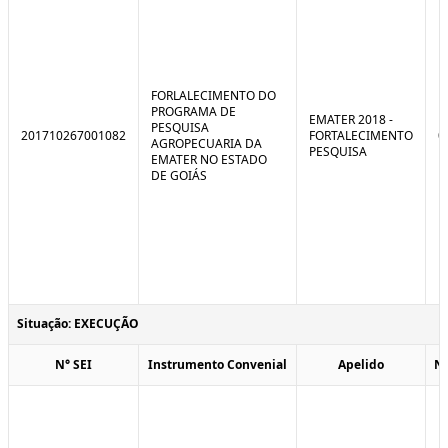
FORLALECIMENTO DO
PROGRAMA DE
EMATER 2018 -
PESQUISA
201710267001082
FORTALECIMENTO
0
AGROPECUARIA DA
PESQUISA
EMATER NO ESTADO
DE GOIÁS
Situação: EXECUÇÃO
N° SEI
Instrumento Convenial
Apelido
N