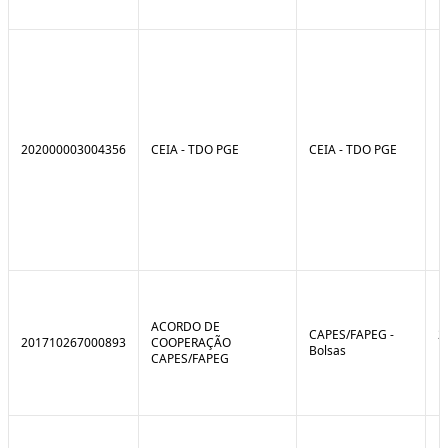
202000003004356
CEIA - TDO PGE
CEIA - TDO PGE
ACORDO DE
CAPES/FAPEG -
2
201710267000893
COOPERAÇÃO
Bolsas
1
CAPES/FAPEG