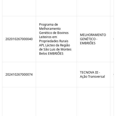
Programa de
Melhoramento
Genético de Bovinos
MELHORAMENTO
Leiteiros em
202010267000040
GENÉTICO -
0
Propriedades Rurais
EMBRIÕES
APL Lácteo da Região
de São Luis de Montes
Belos EMBRIÕES
TECNOVA III -
202410267000074
0
Ação Transversal