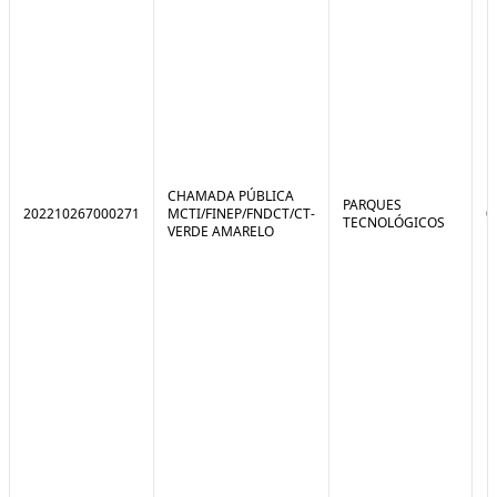
CHAMADA PÚBLICA
PARQUES
202210267000271
MCTI/FINEP/FNDCT/CT-
0
TECNOLÓGICOS
VERDE AMARELO