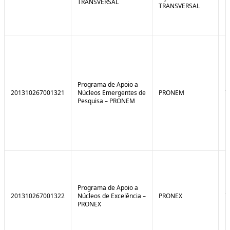
TRANSVERSAL
TRANSVERSAL
Programa de Apoio a
201310267001321
Núcleos Emergentes de
PRONEM
7
Pesquisa – PRONEM
Programa de Apoio a
201310267001322
Núcleos de Excelência –
PRONEX
7
PRONEX