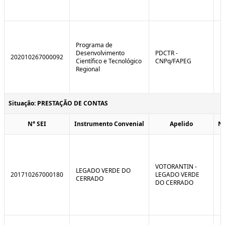
Programa de
Desenvolvimento
PDCTR -
202010267000092
Científico e Tecnológico
CNPq/FAPEG
Regional
Situação: PRESTAÇÃO DE CONTAS
N° SEI
Instrumento Convenial
Apelido
N
VOTORANTIN -
LEGADO VERDE DO
201710267000180
LEGADO VERDE
CERRADO
DO CERRADO