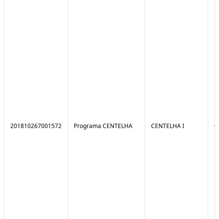
201810267001572
Programa CENTELHA
CENTELHA I
0