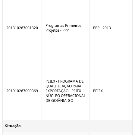
Programas Primeiros
201310267001320
PPP - 2013
7
Projetos - PPP
PEIEX - PROGRAMA DE
QUALIFICAÇÃO PARA
201910267000369
EXPORTAÇÃO - PEIEX -
PEIEX
4
NÚCLEO OPERACIONAL
DE GOIÂNIA-GO
Situação: