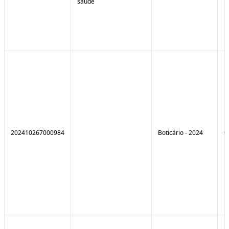
saúde
202410267000984
Boticário - 2024
0