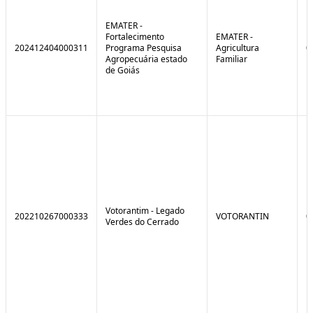
EMATER -
Fortalecimento
EMATER -
202412404000311
Programa Pesquisa
Agricultura
0
Agropecuária estado
Familiar
de Goiás
Votorantim - Legado
202210267000333
VOTORANTIN
0
Verdes do Cerrado