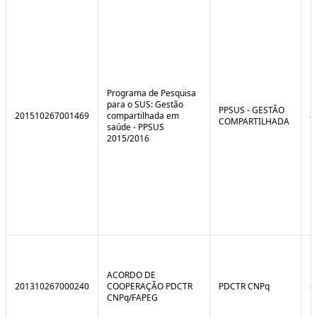
e
o
C
n
o
t
n
r
t
o
r
l
o
B
l
r
Programa de Pesquisa
e
e
para o SUS: Gestão
:
a
PPSUS - GESTÃO
201510267001469
compartilhada em
8
S
k
COMPARTILHADA
saúde - PPSUS
i
2015/2016
t
u
a
ç
ã
o
ACORDO DE
201310267000240
COOPERAÇÃO PDCTR
PDCTR CNPq
8
CNPq/FAPEG