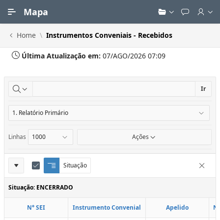
Ir para Conteúdo Principal
Mapa
Home
Instrumentos Conveniais - Recebidos
Última Atualização em:
07/AGO/2026 07:09
Ir
Linhas
Ações
Definições
Situação
Q
E
Remove
u
d
do
e
i
Situação: ENCERRADO
Relatório
b
t
r
a
N° SEI
Instrumento Convenial
Apelido
N
a
r
d
C