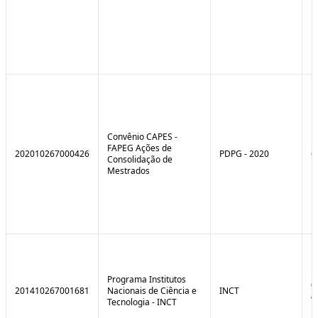
Convênio CAPES -
FAPEG Ações de
202010267000426
PDPG - 2020
6
Consolidação de
Mestrados
Programa Institutos
0
201410267001681
Nacionais de Ciência e
INCT
4
Tecnologia - INCT