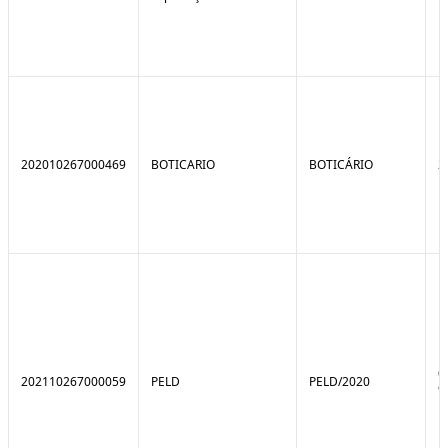
202010267000469
BOTICARIO
BOTICÁRIO
2
0
202110267000059
PELD
PELD/2020
9