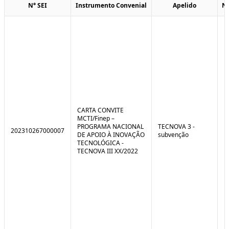
N° SEI
Instrumento Convenial
Apelido
N
CARTA CONVITE
MCTI/Finep –
PROGRAMA NACIONAL
TECNOVA 3 -
202310267000007
DE APOIO À INOVAÇÃO
subvenção
TECNOLÓGICA -
TECNOVA III XX/2022