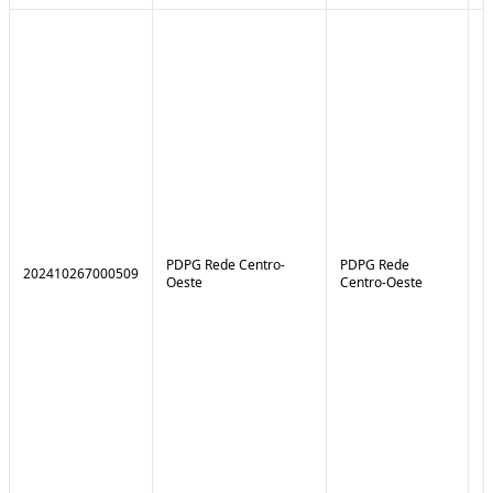
PDPG Rede Centro-
PDPG Rede
202410267000509
1
Oeste
Centro-Oeste