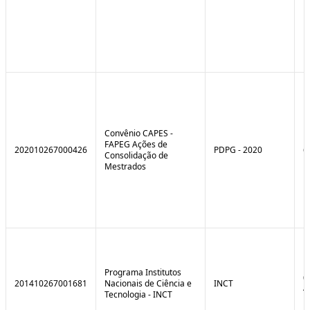
Convênio CAPES -
FAPEG Ações de
202010267000426
PDPG - 2020
6
Consolidação de
Mestrados
Programa Institutos
0
201410267001681
Nacionais de Ciência e
INCT
4
Tecnologia - INCT