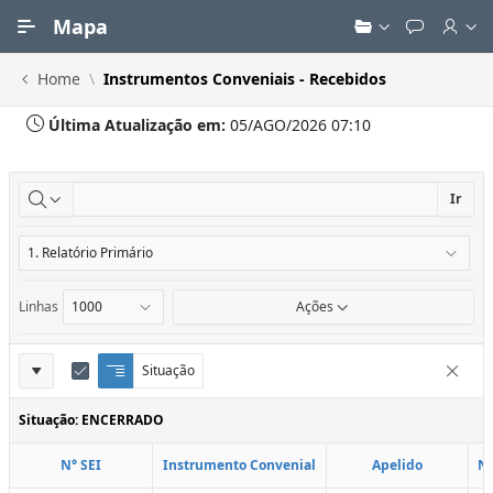
Ir para Conteúdo Principal
Mapa
Home
Instrumentos Conveniais - Recebidos
Última Atualização em:
05/AGO/2026 07:10
Ir
Linhas
Ações
Definições
Situação
Q
E
Remove
u
d
do
e
i
Situação: ENCERRADO
Relatório
b
t
r
a
N° SEI
Instrumento Convenial
Apelido
N
a
r
d
C