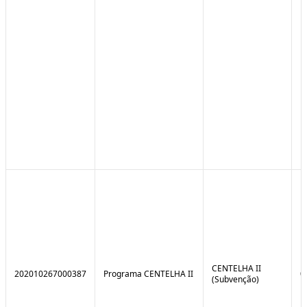
CENTELHA II
202010267000387
Programa CENTELHA II
0
(Subvenção)