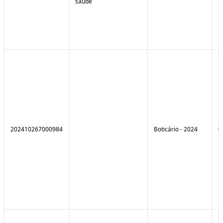
saúde
202410267000984
Boticário - 2024
0