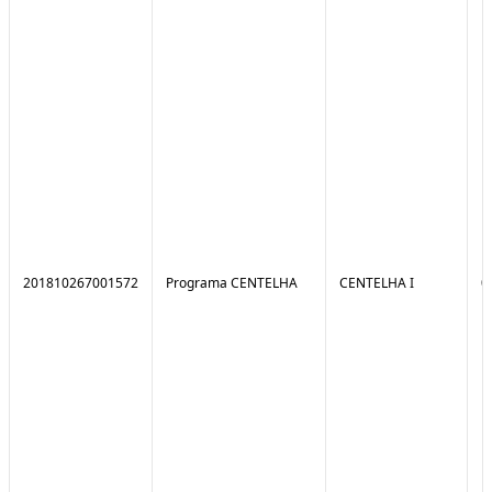
201810267001572
Programa CENTELHA
CENTELHA I
0