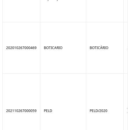
202010267000469
BOTICARIO
BOTICÁRIO
2
0
202110267000059
PELD
PELD/2020
9