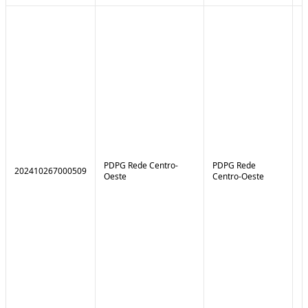
PDPG Rede Centro-
PDPG Rede
202410267000509
1
Oeste
Centro-Oeste