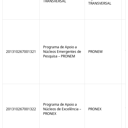
TRANSVERSAL
TRANSVERSAL
Programa de Apoio a
201310267001321
Núcleos Emergentes de
PRONEM
7
Pesquisa – PRONEM
Programa de Apoio a
201310267001322
Núcleos de Excelência –
PRONEX
7
PRONEX