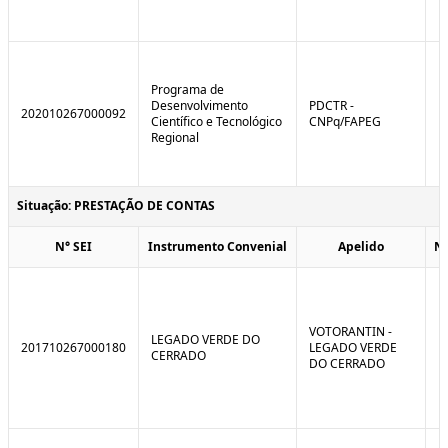
Programa de
Desenvolvimento
PDCTR -
202010267000092
Científico e Tecnológico
CNPq/FAPEG
Regional
Situação: PRESTAÇÃO DE CONTAS
N° SEI
Instrumento Convenial
Apelido
N
VOTORANTIN -
LEGADO VERDE DO
201710267000180
LEGADO VERDE
CERRADO
DO CERRADO