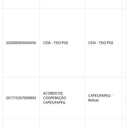
202000003004356
CEIA - TDO PGE
CEIA - TDO PGE
ACORDO DE
CAPES/FAPEG -
2
201710267000893
COOPERAÇÃO
Bolsas
1
CAPES/FAPEG