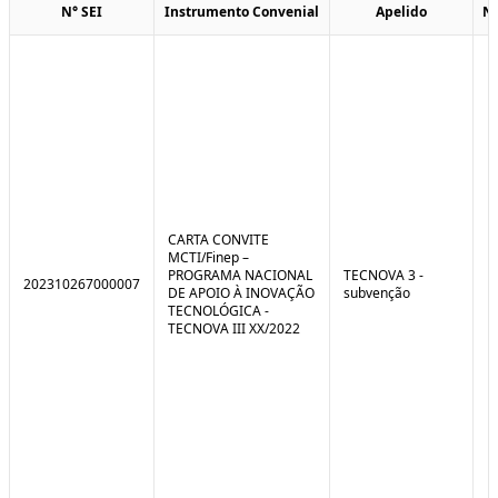
N° SEI
Instrumento Convenial
Apelido
N
CARTA CONVITE
MCTI/Finep –
PROGRAMA NACIONAL
TECNOVA 3 -
202310267000007
DE APOIO À INOVAÇÃO
subvenção
TECNOLÓGICA -
TECNOVA III XX/2022