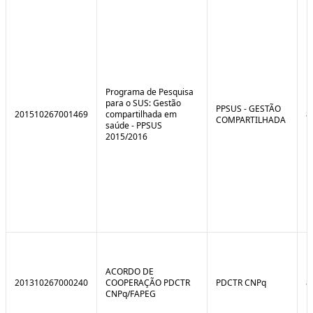
e
o
C
n
o
t
n
r
t
o
r
l
o
B
l
r
Programa de Pesquisa
e
e
para o SUS: Gestão
:
a
PPSUS - GESTÃO
201510267001469
compartilhada em
8
S
k
COMPARTILHADA
saúde - PPSUS
i
2015/2016
t
u
a
ç
ã
o
ACORDO DE
201310267000240
COOPERAÇÃO PDCTR
PDCTR CNPq
8
CNPq/FAPEG