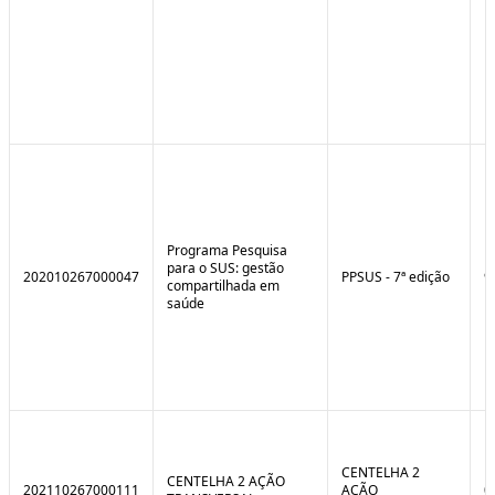
Programa Pesquisa
para o SUS: gestão
202010267000047
PPSUS - 7ª edição
9
compartilhada em
saúde
CENTELHA 2
CENTELHA 2 AÇÃO
202110267000111
AÇÃO
0