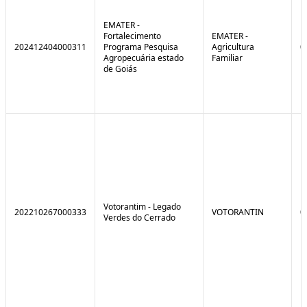
EMATER -
Fortalecimento
EMATER -
202412404000311
Programa Pesquisa
Agricultura
0
Agropecuária estado
Familiar
de Goiás
Votorantim - Legado
202210267000333
VOTORANTIN
0
Verdes do Cerrado