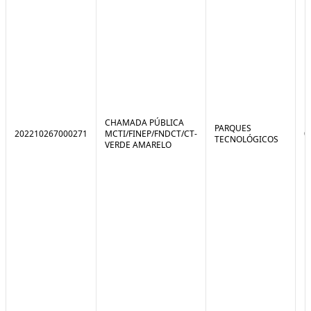
CHAMADA PÚBLICA
PARQUES
202210267000271
MCTI/FINEP/FNDCT/CT-
0
TECNOLÓGICOS
VERDE AMARELO