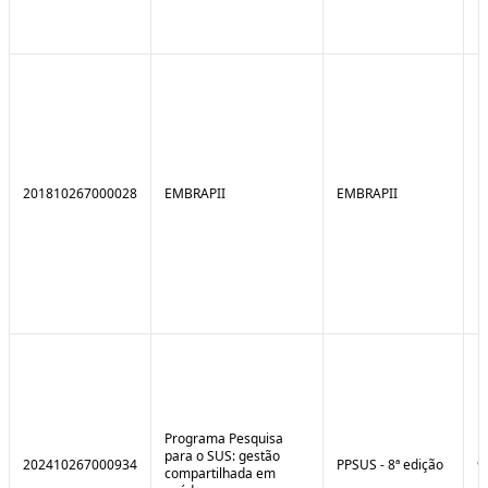
201810267000028
EMBRAPII
EMBRAPII
Programa Pesquisa
para o SUS: gestão
202410267000934
PPSUS - 8ª edição
9
compartilhada em