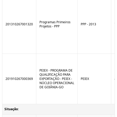
Programas Primeiros
201310267001320
PPP - 2013
7
Projetos - PPP
PEIEX - PROGRAMA DE
QUALIFICAÇÃO PARA
201910267000369
EXPORTAÇÃO - PEIEX -
PEIEX
4
NÚCLEO OPERACIONAL
DE GOIÂNIA-GO
Situação: