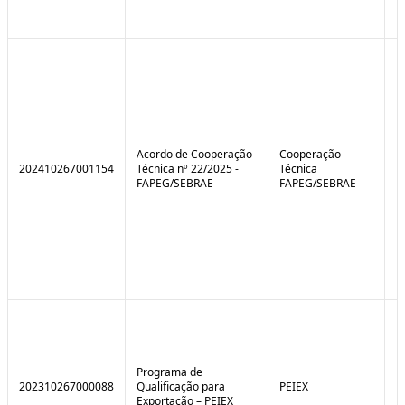
Acordo de Cooperação
Cooperação
202410267001154
Técnica nº 22/2025 -
Técnica
FAPEG/SEBRAE
FAPEG/SEBRAE
Programa de
202310267000088
Qualificação para
PEIEX
N
Exportação – PEIEX