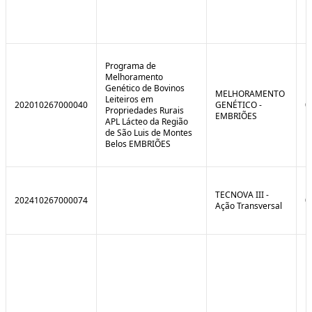
Programa de
Melhoramento
Genético de Bovinos
MELHORAMENTO
Leiteiros em
202010267000040
GENÉTICO -
0
Propriedades Rurais
EMBRIÕES
APL Lácteo da Região
de São Luis de Montes
Belos EMBRIÕES
TECNOVA III -
202410267000074
0
Ação Transversal