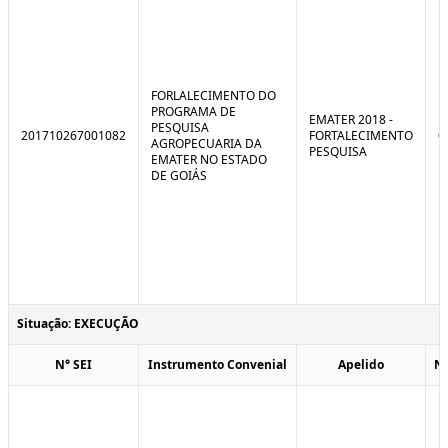
FORLALECIMENTO DO
PROGRAMA DE
EMATER 2018 -
PESQUISA
201710267001082
FORTALECIMENTO
0
AGROPECUARIA DA
PESQUISA
EMATER NO ESTADO
DE GOIÁS
Situação: EXECUÇÃO
N° SEI
Instrumento Convenial
Apelido
N