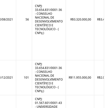
CNPJ:
33.654.831/0001-36
- CONSELHO
NACIONAL DE
2/08/2021
56
R$3.320.000,00
R$3.425
DESENVOLVIMENTO
CIENTÍFICO E
TECNOLÓGICO - (
CNPq )
CNPJ:
33.654.831/0001-36
- CONSELHO
NACIONAL DE
1/12/2021
101
R$11.955.000,00
R$2.022
DESENVOLVIMENTO
CIENTÍFICO E
TECNOLÓGICO - (
CNPq )
CNPJ:
01.567.601/0001-43
- UNIVERSIDADE