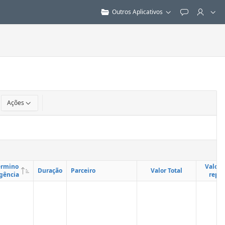
Outros Aplicativos
Feedback
Ações
érmino
Valor T
Duração
Parceiro
Valor Total
gência
repa