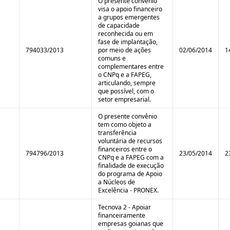
O presente convênio
visa o apoio financeiro
a grupos emergentes
de capacidade
reconhecida ou em
fase de implantação,
794033/2013
por meio de ações
02/06/2014
1
comuns e
complementares entre
o CNPq e a FAPEG,
articulando, sempre
que possível, com o
setor empresarial.
O presente convênio
tem como objeto a
transferência
voluntária de recursos
financeiros entre o
794796/2013
23/05/2014
2
CNPq e a FAPEG com a
finalidade de execução
do programa de Apoio
a Núcleos de
Excelência - PRONEX.
Tecnova 2 - Apoiar
financeiramente
empresas goianas que