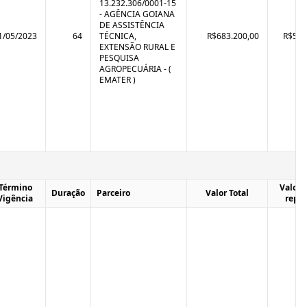
13.232.306/0001-15
- AGÊNCIA GOIANA
DE ASSISTÊNCIA
1/05/2023
64
TÉCNICA,
R$683.200,00
R$570
EXTENSÃO RURAL E
PESQUISA
AGROPECUÁRIA - (
EMATER )
Término
Valor T
Duração
Parceiro
Valor Total
Vigência
repa