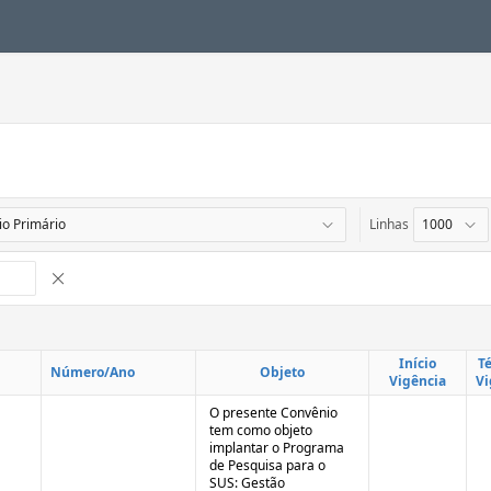
Linhas
Remover Interrupção de Controle
Início
T
Número/Ano
Objeto
Vigência
Vi
O presente Convênio
tem como objeto
implantar o Programa
de Pesquisa para o
SUS: Gestão