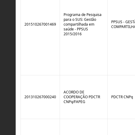
r
l
o
B
l
r
Programa de Pesquisa
e
e
para o SUS: Gestão
:
a
PPSUS - GES
201510267001469
compartilhada em
S
k
COMPARTILH
saúde - PPSUS
i
2015/2016
t
u
a
ç
ã
o
ACORDO DE
201310267000240
COOPERAÇÃO PDCTR
PDCTR CNPq
CNPq/FAPEG