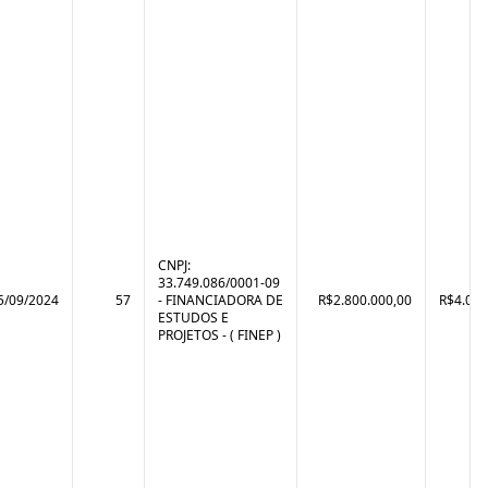
CNPJ:
33.749.086/0001-09
5/09/2024
57
- FINANCIADORA DE
R$2.800.000,00
R$4.071
ESTUDOS E
PROJETOS - ( FINEP )