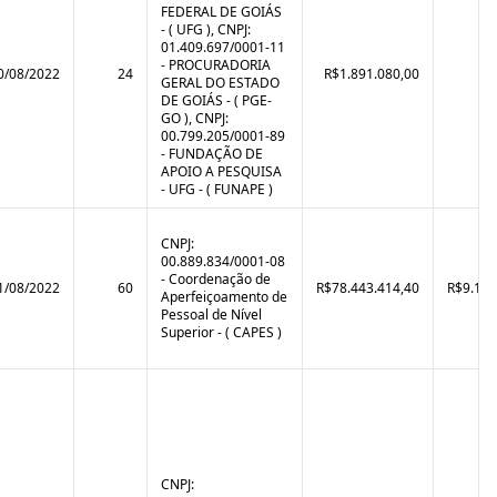
FEDERAL DE GOIÁS
- ( UFG ), CNPJ:
01.409.697/0001-11
- PROCURADORIA
0/08/2022
24
R$1.891.080,00
GERAL DO ESTADO
DE GOIÁS - ( PGE-
GO ), CNPJ:
00.799.205/0001-89
- FUNDAÇÃO DE
APOIO A PESQUISA
- UFG - ( FUNAPE )
CNPJ:
00.889.834/0001-08
- Coordenação de
1/08/2022
60
R$78.443.414,40
R$9.120
Aperfeiçoamento de
Pessoal de Nível
Superior - ( CAPES )
CNPJ: