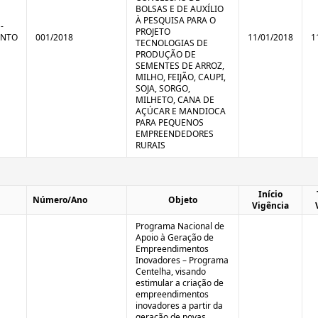
BOLSAS E DE AUXÍLIO
À PESQUISA PARA O
-
PROJETO
ENTO
001/2018
11/01/2018
1
TECNOLOGIAS DE
PRODUÇÃO DE
SEMENTES DE ARROZ,
MILHO, FEIJÃO, CAUPI,
SOJA, SORGO,
MILHETO, CANA DE
AÇÚCAR E MANDIOCA
PARA PEQUENOS
EMPREENDEDORES
RURAIS
Início
Número/Ano
Objeto
Vigência
Programa Nacional de
Apoio à Geração de
Empreendimentos
Inovadores – Programa
Centelha, visando
estimular a criação de
empreendimentos
inovadores a partir da
geração de novas