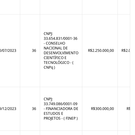
CNPJ:
33.654.831/0001-36
- CONSELHO
NACIONAL DE
0/07/2023
36
R$2.250.000,00
R$2.069
DESENVOLVIMENTO
CIENTÍFICO E
TECNOLÓGICO - (
CNPq )
CNPJ:
33.749.086/0001-09
9/12/2023
36
- FINANCIADORA DE
R$300.000,00
R$90
ESTUDOS E
PROJETOS - ( FINEP )