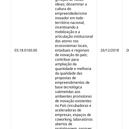
ideias; disseminar a
cultura do
empreendedorismo
inovador em todo
território nacional,
incentivando a
mobilização e a
articulação institucional
dos atores nos
ecossistemas locais,
03.18.0160.00
estaduais e regionais
26/12/2018
2
de inovação do país;
contribuir para
ampliação da
quantidade e melhoria
da qualidade das
propostas de
empreendimentos de
base tecnológica
submetidas aos
ambientes promotores
de inovação existentes
no País (incubadoras e
aceleradoras de
empresas, espaços de
coworking, laboratórios
abertos de
prototipagem, parques