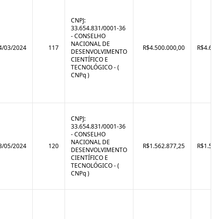
CNPJ:
33.654.831/0001-36
- CONSELHO
NACIONAL DE
4/03/2024
117
R$4.500.000,00
R$4.682
DESENVOLVIMENTO
CIENTÍFICO E
TECNOLÓGICO - (
CNPq )
CNPJ:
33.654.831/0001-36
- CONSELHO
NACIONAL DE
3/05/2024
120
R$1.562.877,25
R$1.562
DESENVOLVIMENTO
CIENTÍFICO E
TECNOLÓGICO - (
CNPq )