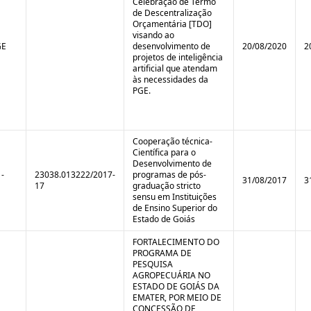
Celebração de Termo
de Descentralização
Orçamentária [TDO]
visando ao
GE
desenvolvimento de
20/08/2020
2
projetos de inteligência
artificial que atendam
às necessidades da
PGE.
Cooperação técnica-
Científica para o
Desenvolvimento de
-
23038.013222/2017-
programas de pós-
31/08/2017
3
17
graduação stricto
sensu em Instituições
de Ensino Superior do
Estado de Goiás
FORTALECIMENTO DO
PROGRAMA DE
PESQUISA
AGROPECUÁRIA NO
ESTADO DE GOIÁS DA
EMATER, POR MEIO DE
CONCESSÃO DE