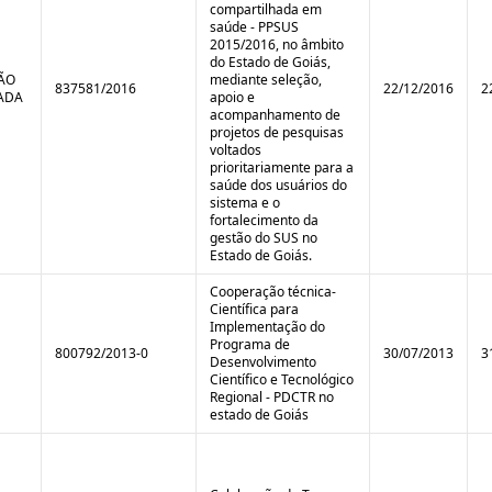
compartilhada em
saúde - PPSUS
2015/2016, no âmbito
do Estado de Goiás,
TÃO
mediante seleção,
837581/2016
22/12/2016
2
ADA
apoio e
acompanhamento de
projetos de pesquisas
voltados
prioritariamente para a
saúde dos usuários do
sistema e o
fortalecimento da
gestão do SUS no
Estado de Goiás.
Cooperação técnica-
Científica para
Implementação do
Programa de
800792/2013-0
30/07/2013
3
Desenvolvimento
Científico e Tecnológico
Regional - PDCTR no
estado de Goiás