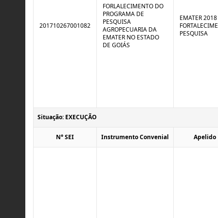
FORLALECIMENTO DO
PROGRAMA DE
EMATER 2018 
PESQUISA
201710267001082
FORTALECIM
AGROPECUARIA DA
PESQUISA
EMATER NO ESTADO
DE GOIÁS
Situação: EXECUÇÃO
N° SEI
Instrumento Convenial
Apelido