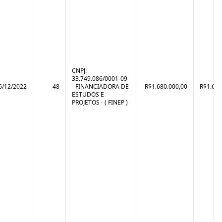
CNPJ:
33.749.086/0001-09
6/12/2022
48
- FINANCIADORA DE
R$1.680.000,00
R$1.657
ESTUDOS E
PROJETOS - ( FINEP )