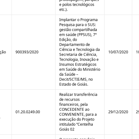
e polos tecnológicos
etc.).
Implantar o Programa
Pesquisa para o SUS:
gestão compartilhada
em saúde (PPSUS), 7ª
Edição, do
Departamento de
Ciência e Tecnologia da
ição
900393/2020
10/07/2020
1
Secretaria de Ciência,
Tecnologia, Inovação e
Insumos Estratégicos
em Saúde do Ministério
da Saúde –
Decit/SCTIE/MS, no
Estado de Goiás.
Realizar transferência
de recursos
financeiros, pela
CONCEDENTE ao
01.20.0249.00
29/12/2020
2
CONVENENTE, para a
L
execução do Projeto
intitulado “Centelha
Goiás 02