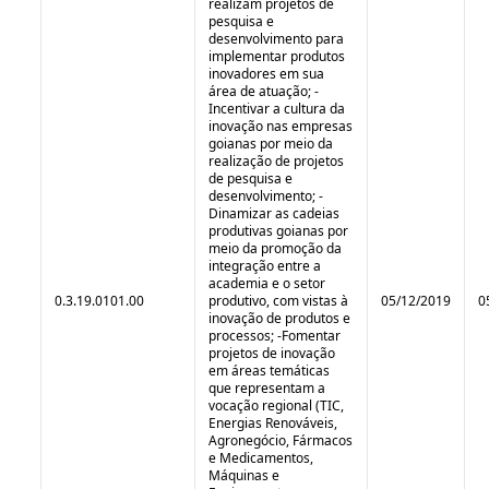
realizam projetos de
pesquisa e
desenvolvimento para
implementar produtos
inovadores em sua
área de atuação; -
Incentivar a cultura da
inovação nas empresas
goianas por meio da
realização de projetos
de pesquisa e
desenvolvimento; -
Dinamizar as cadeias
produtivas goianas por
meio da promoção da
integração entre a
academia e o setor
0.3.19.0101.00
produtivo, com vistas à
05/12/2019
0
inovação de produtos e
processos; -Fomentar
projetos de inovação
em áreas temáticas
que representam a
vocação regional (TIC,
Energias Renováveis,
Agronegócio, Fármacos
e Medicamentos,
Máquinas e