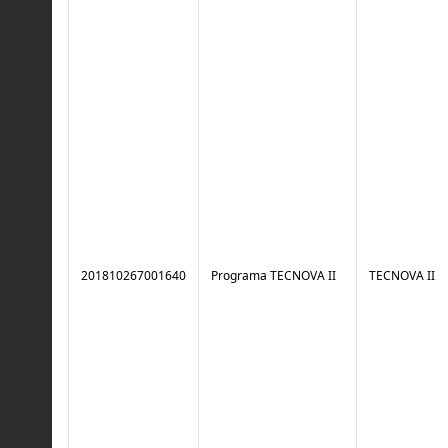
201810267001640
Programa TECNOVA II
TECNOVA II