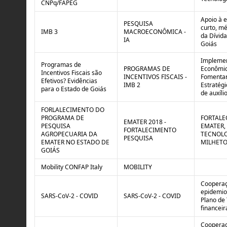
CNPq/FAPEG
Apoio à 
PESQUISA
curto, mé
IMB 3
MACROECONÔMICA -
da Dívida
IA
Goiás
Implemen
Programas de
PROGRAMAS DE
Econômic
Incentivos Fiscais são
INCENTIVOS FISCAIS -
Fomentar
Efetivos? Evidências
IMB 2
Estratég
para o Estado de Goiás
de auxíli
FORLALECIMENTO DO
PROGRAMA DE
FORTALE
EMATER 2018 -
PESQUISA
EMATER,
FORTALECIMENTO
AGROPECUARIA DA
TECNOLO
PESQUISA
EMATER NO ESTADO DE
MILHETO
GOIÁS
Mobility CONFAP Italy
MOBILITY
Cooperaçã
epidemio
SARS-CoV-2 - COVID
SARS-CoV-2 - COVID
Plano de 
financeir
Cooperaç