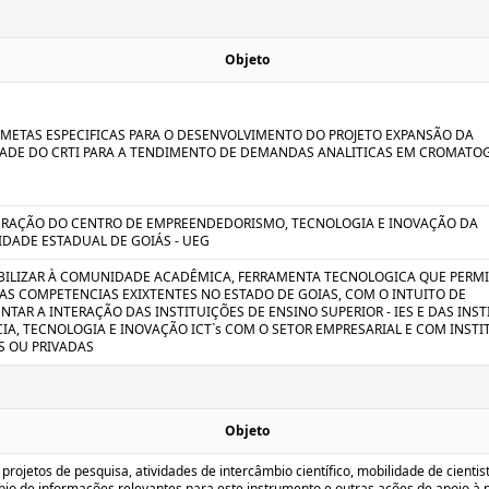
Objeto
 METAS ESPECIFICAS PARA O DESENVOLVIMENTO DO PROJETO EXPANSÃO DA
ADE DO CRTI PARA A TENDIMENTO DE DEMANDAS ANALITICAS EM CROMATO
RAÇÃO DO CENTRO DE EMPREENDEDORISMO, TECNOLOGIA E INOVAÇÃO DA
IDADE ESTADUAL DE GOIÁS - UEG
BILIZAR À COMUNIDADE ACADÊMICA, FERRAMENTA TECNOLOGICA QUE PERMI
AS COMPETENCIAS EXIXTENTES NO ESTADO DE GOIAS, COM O INTUITO DE
NTAR A INTERAÇÃO DAS INSTITUIÇÕES DE ENSINO SUPERIOR - IES E DAS INS
CIA, TECNOLOGIA E INOVAÇÃO ICT`s COM O SETOR EMPRESARIAL E COM INSTI
S OU PRIVADAS
Objeto
 projetos de pesquisa, atividades de intercâmbio científico, mobilidade de cientis
bio de informações relevantes para este instrumento e outras ações de apoio à 