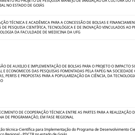
AMENTO AO PROJETO DE PESQUISA MANEJO DE IRRIGAÇÃO DA CULTURA DO 
IAL NO ESTADO DE GOIÁS
ÇÃO TÉCNICA E ACADÊMICA PARA A CONCESSÃO DE BOLSAS E FINANCIAMEN
S DE PESQUISA CIENTÍFICA, TECNOLÓGICA E DE INOVAÇÃO VINCULADOS AO
OLOGIA DA FACULDADE DE MEDICINA DA UFG
ÃO DE AUXILIO E IMPLEMENTAÇÃO DE BOLSAS PARA O PROJETO O IMPACTO S
L E ECONOMICOS DAS PESQUISAS FOMENTADAS PELA FAPEG NA SOCIEDADE 
S, PERFIS E PROPOSTAS PARA A POPULARIZAÇÃO DA CIÊNCIA, DA TECNOLOGI
ÃO
ECIMENTO DE COOPERAÇÃO TÉCNICA ENTRE AS PARTES PARA A REALIZAÇÃO 
A DE PROGRAMAÇÃO, EM FASE REGIONAL
ão técnica-Científica para Implementação do Programa de Desenvolvimento Cien
ico Regional - PDCTR no estado de Goiás