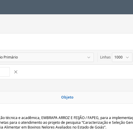
Linhas
Remover Interrupção de Controle
Objeto
ão técnica e acadêmica, EMBRAPA ARROZ E FEIJÃO / FAPEG, para a implementa
metas para o atendimento ao projeto de pesquisa “Caracterização e Seleção Gen
cia Alimentar em Bovinos Nelores Avaliados no Estado de Goiás”.