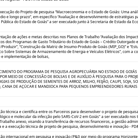
execução do Projeto de pesquisa “Macroeconomia e o Estado de Goiás: Uma anál
dio e longo prazo”, em específico “Avaliação e desenvolvimento de estratégias 
 Pública do Estado de Goiás” a ser executado junto à Secretaria de Estado da E
tação de ações e metas descritas nos Planos de Trabalho “Avaliação dos Impac
os dos Programas de Gasto Tributário do Estado de Goiás – Crédito Outorgado 
/Produzir”, “Construção da Matriz de Insumo-Produto de Goiás (MIP_GO)” e “Est
ico Sobre Sistemas de Armazenamento de Energia e Veículos Elétricos”, com a c
o e implementação de bolsas,
CIMENTO DO PROGRAMA DE PESQUISA AGROPECUÁRIA NO ESTADO DE GOIÁS
 POR MEIO DE CONCESSÃO DE BOLSAS E DE AUXÍLIO À PESQUISA PARA O PROJ
GIAS DE PRODUÇÃO DE SEMENTES DE ARROZ, MILHO, FEIJÃO, CAUPI, SOJA, S
, CANA DE AÇÚCAR E MANDIOCA PARA PEQUENOS EMPREENDEDORES RURAIS
o técnica e científica entre os Parceiros para desenvolver o projeto de pesquis
lógico e molecular da infecção pelo SARS-CoV-2 em Goiás" a ser executado nos
Trabalho anexo, visando a transferência de recursos financeiros, a gestão admini
a e a execução técnica de projeto de pesquisa, desenvolvimento e inovação - PD&
ão internacional em pesquisa e inovação (P&I) por meio do programa Horizonte