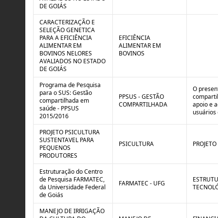
o
B
DE GOIÁS
l
r
e
e
CARACTERIZAÇÃO E
:
a
SELEÇÃO GENETICA
S
k
PARA A EFICIÊNCIA
EFICIÊNCIA
i
ALIMENTAR EM
ALIMENTAR EM
t
BOVINOS NELORES
BOVINOS
u
AVALIADOS NO ESTADO
a
DE GOIÁS
ç
ã
Programa de Pesquisa
O presen
o
para o SUS: Gestão
PPSUS - GESTÃO
comparti
compartilhada em
COMPARTILHADA
apoio e 
saúde - PPSUS
usuários 
2015/2016
PROJETO PSICULTURA
SUSTENTAVEL PARA
PSICULTURA
PROJETO
PEQUENOS
PRODUTORES
Estruturação do Centro
de Pesquisa FARMATEC,
ESTRUTU
FARMATEC - UFG
da Universidade Federal
TECNOLÓ
de Goiás
MANEJO DE IRRIGAÇÃO