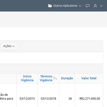
Outros Aplicativos
Feedback
Ações
Início
Término
Duração
Valor Total
Vigência
Vigência
ção de
ética para
03/12/2015
03/12/2018
36
R$2.271.600,00