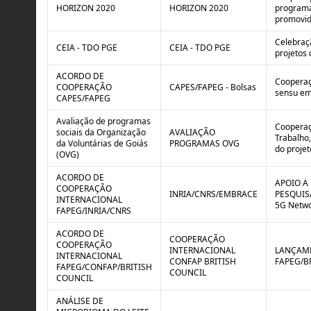
HORIZON 2020
HORIZON 2020
programa 
promovid
Celebraç
CEIA - TDO PGE
CEIA - TDO PGE
projetos 
ACORDO DE
Cooperaç
COOPERAÇÃO
CAPES/FAPEG - Bolsas
sensu em 
CAPES/FAPEG
Avaliação de programas
Cooperaç
sociais da Organização
AVALIAÇÃO
Trabalho,
da Voluntárias de Goiás
PROGRAMAS OVG
do projet
(OVG)
ACORDO DE
APOIO A
COOPERAÇÃO
INRIA/CNRS/EMBRACE
PESQUISA
INTERNACIONAL
5G Netwo
FAPEG/INRIA/CNRS
ACORDO DE
COOPERAÇÃO
COOPERAÇÃO
INTERNACIONAL
LANÇAME
INTERNACIONAL
CONFAP BRITISH
FAPEG/B
FAPEG/CONFAP/BRITISH
COUNCIL
COUNCIL
ANÁLISE DE