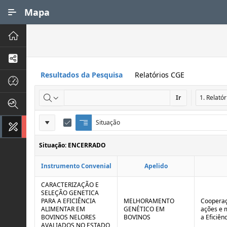
Ir para Conteúdo Principal
Mapa
Principal
Processos de Negócios
Resultados da Pesquisa
Relatórios CGE
Dados INPI
Ir
Indicadores FAPEG
Definições
Situação
Q
E
Instrumentos de Gestão
u
d
do
e
i
Situação: ENCERRADO
Relatório
b
t
r
a
Instrumento Convenial
Apelido
a
r
d
C
e
o
CARACTERIZAÇÃO E
C
n
SELEÇÃO GENETICA
o
t
PARA A EFICIÊNCIA
MELHORAMENTO
Cooperaç
n
r
ALIMENTAR EM
GENÉTICO EM
ações e 
t
o
BOVINOS NELORES
BOVINOS
a Eficiên
r
l
AVALIADOS NO ESTADO