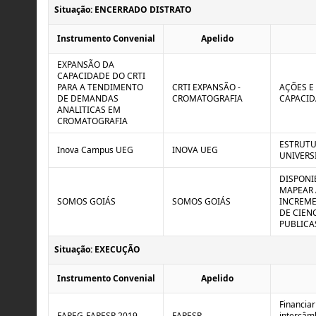
Situação: ENCERRADO DISTRATO
Instrumento Convenial
Apelido
EXPANSÃO DA
CAPACIDADE DO CRTI
PARA A TENDIMENTO
CRTI EXPANSÃO -
AÇÕES E
DE DEMANDAS
CROMATOGRAFIA
CAPACID
ANALITICAS EM
CROMATOGRAFIA
ESTRUTU
Inova Campus UEG
INOVA UEG
UNIVERS
DISPONI
MAPEAR 
SOMOS GOIÁS
SOMOS GOIÁS
INCREME
DE CIEN
PUBLICA
Situação: EXECUÇÃO
Instrumento Convenial
Apelido
Financiar
FAPEG-FAPESP 2019
FAPESP
intercâm