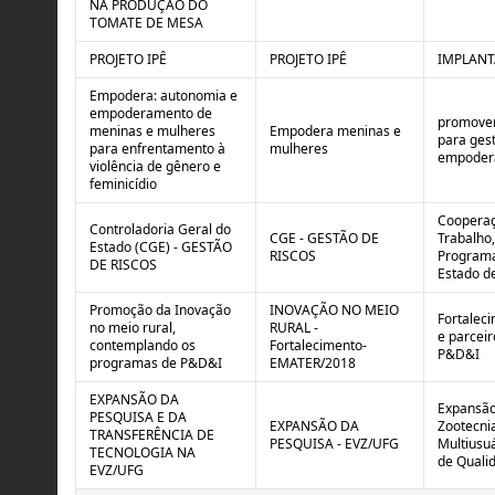
NA PRODUÇÃO DO
TOMATE DE MESA
PROJETO IPÊ
PROJETO IPÊ
IMPLANT
Empodera: autonomia e
empoderamento de
promover
meninas e mulheres
Empodera meninas e
para gest
para enfrentamento à
mulheres
empodera
violência de gênero e
feminicídio
Cooperaç
Controladoria Geral do
CGE - GESTÃO DE
Trabalho,
Estado (CGE) - GESTÃO
RISCOS
Programa
DE RISCOS
Estado de
Promoção da Inovação
INOVAÇÃO NO MEIO
Fortalec
no meio rural,
RURAL -
e parcei
contemplando os
Fortalecimento-
P&D&I
programas de P&D&I
EMATER/2018
EXPANSÃO DA
Expansão 
PESQUISA E DA
EXPANSÃO DA
Zootecnia
TRANSFERÊNCIA DE
PESQUISA - EVZ/UFG
Multiusu
TECNOLOGIA NA
de Qualid
EVZ/UFG