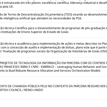
é estruturado em três pilares: excelência científica, liderança industrial e desaf
a pela UE.
ão de Termo de Descentralização Orçamentária [TDO] visando ao desenvolvime
de inteligência artificial que atendam às necessidades da PGE.
ão técnica-Científica para o Desenvolvimento de programas de pós-graduação s
Instituições de Ensino Superior do Estado de Goiás
ão técnica e acadêmica para implementação de ações e metas descritas no Pla
 com a concessão de auxílio e implementação de bolsas, plano este que é parte 
o: “Avaliação de programas sociais da Organização da Voluntárias de Goiás (OVG)
 PROJETOS DE TECNOLOGIA DA INFORMAÇÃO EM PARCERIA COM OS CENTROS 
S FRANCESES INRIA E CNRS - EMBRACE – Leveraging Human Behavior and Uncer
rks to Buid Robuste Resource Allocation and Services Orchestration Models
NTO DE CHAMADA PÚBLICA PELD NO CONTEXTO DA PARCERIA RESEARCHER L
RITISH COUNCIL / REINO UNIDO