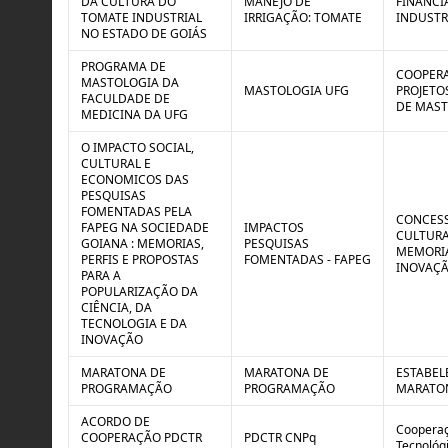
DA CULTURA DO
MANEJO DE
FINANCI
TOMATE INDUSTRIAL
IRRIGAÇÃO: TOMATE
INDUSTR
NO ESTADO DE GOIÁS
PROGRAMA DE
COOPERA
MASTOLOGIA DA
MASTOLOGIA UFG
PROJETO
FACULDADE DE
DE MAST
MEDICINA DA UFG
O IMPACTO SOCIAL,
CULTURAL E
ECONOMICOS DAS
PESQUISAS
FOMENTADAS PELA
CONCESS
FAPEG NA SOCIEDADE
IMPACTOS
CULTURA
GOIANA : MEMORIAS,
PESQUISAS
MEMORIA
PERFIS E PROPOSTAS
FOMENTADAS - FAPEG
INOVAÇ
PARA A
POPULARIZAÇÃO DA
CIÊNCIA, DA
TECNOLOGIA E DA
INOVAÇÃO
MARATONA DE
MARATONA DE
ESTABEL
PROGRAMAÇÃO
PROGRAMAÇÃO
MARATON
ACORDO DE
Cooperaç
COOPERAÇÃO PDCTR
PDCTR CNPq
Tecnológ