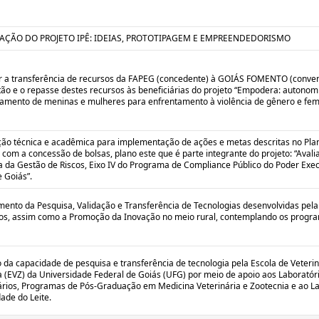
AÇÃO DO PROJETO IPÊ: IDEIAS, PROTOTIPAGEM E EMPREENDEDORISMO
 a transferência de recursos da FAPEG (concedente) à GOIÁS FOMENTO (conve
ão e o repasse destes recursos às beneficiárias do projeto “Empodera: autonom
mento de meninas e mulheres para enfrentamento à violência de gênero e femin
ão técnica e acadêmica para implementação de ações e metas descritas no Pla
 com a concessão de bolsas, plano este que é parte integrante do projeto: “Avali
 da Gestão de Riscos, Eixo IV do Programa de Compliance Público do Poder Exec
 Goiás”.
imento da Pesquisa, Validação e Transferência de Tecnologias desenvolvidas pe
ros, assim como a Promoção da Inovação no meio rural, contemplando os progr
da capacidade de pesquisa e transferência de tecnologia pela Escola de Veterin
 (EVZ) da Universidade Federal de Goiás (UFG) por meio de apoio aos Laboratór
ários, Programas de Pós-Graduação em Medicina Veterinária e Zootecnia e ao L
ade do Leite.