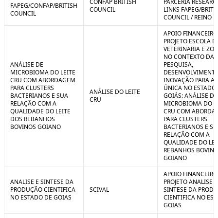
CONFAP BRITISH
PARCERIA RESEARC
FAPEG/CONFAP/BRITISH
COUNCIL
LINKS FAPEG/BRITI
COUNCIL
COUNCIL / REINO 
APOIO FINANCEIRO
PROJETO ESCOLA D
VETERINARIA E ZO
NO CONTEXTO DA
ANÁLISE DE
PESQUISA,
MICROBIOMA DO LEITE
DESENVOLVIMENTO
CRU COM ABORDAGEM
INOVAÇÃO PARA A
PARA CLUSTERS
ÚNICA NO ESTADO
ANÁLISE DO LEITE
BACTERIANOS E SUA
GOIÁS: ANÁLISE DE
CRU
RELAÇÃO COM A
MICROBIOMA DO L
QUALIDADE DO LEITE
CRU COM ABORDA
DOS REBANHOS
PARA CLUSTERS
BOVINOS GOIANO
BACTERIANOS E SU
RELAÇÃO COM A
QUALIDADE DO LEI
REBANHOS BOVIN
GOIANO
APOIO FINANCEIRO
ANALISE E SINTESE DA
PROJETO ANALISE E
PRODUÇÃO CIENTIFICA
SCIVAL
SINTESE DA PROD
NO ESTADO DE GOIAS
CIENTIFICA NO ES
GOIAS