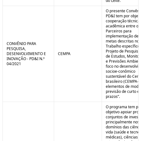
do Leite.
O presente Convêni
PD&I tem por objet
cooperação técnica
acadêmica entre os
Parceiros para
implementação de 
metas descritas no 
CONVÊNIO PARA
Trabalho específico
PESQUISA,
Projeto de Pesquisa
DESENVOLVIMENTO E
CEMPA
de Estudos, Monito
INOVAÇÃO - PD&I N.º
e Previsões Ambien
04/2021
foco no desenvolvi
socioe-conômico
sustentável do Cer
brasileiro (CEMPA-C
elementos de mode
previsão de curto e
prazos”.
O programa tem po
objetivo apoiar proj
conjuntos de invest
principalmente nos
domínios das ciênci
vida (saúde e tecno
médicas), ciências a