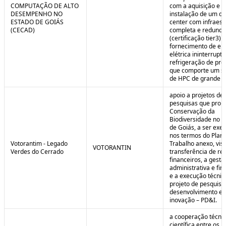
COMPUTAÇÃO DE ALTO
com a aquisição e
DESEMPENHO NO
instalação de um da
ESTADO DE GOIÁS
center com infraest
(CECAD)
completa e redunda
(certificação tier3) 
fornecimento de en
elétrica ininterrupta
refrigeração de pre
que comporte um s
de HPC de grande po
apoio a projetos de
pesquisas que pro
Conservação da
Biodiversidade no E
de Goiás, a ser exe
nos termos do Plan
Votorantim - Legado
Trabalho anexo, vis
VOTORANTIN
Verdes do Cerrado
transferência de re
financeiros, a gestã
administrativa e fin
e a execução técnic
projeto de pesquisa
desenvolvimento e
inovação – PD&I.
a cooperação técnic
científica entre os 