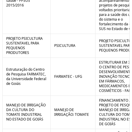
saúde - PPSUS
acompanhamento d
2015/2016
projetos de pesquis
voltados prioritari
para a saúde dos us
do sistema e o
fortalecimento da g
SUS no Estado de G
PROJETO PSICULTURA
PROJETO PSICULTU
SUSTENTAVEL PARA
PSICULTURA
SUSTENTAVEL PARA
PEQUENOS
PEQUENOS PRODU
PRODUTORES
ESTRUTURAR EM 3
O CENTRO DE PESQ
Estruturação do Centro
DESENVOLVIMENTO
de Pesquisa FARMATEC,
FARMATEC - UFG
INOVAÇÃO TECNOL
da Universidade Federal
EM FÁRMACOS,
de Goiás
MEDICAMENTOS E
COSMÉTICOS - FA
FINANCIAMENTO A
MANEJO DE IRRIGAÇÃO
PROJETO DE PESQU
DA CULTURA DO
MANEJO DE
MANEJO DE IRRIGA
TOMATE INDUSTRIAL
IRRIGAÇÃO: TOMATE
CULTURA DO TOMA
NO ESTADO DE GOIÁS
INDUSTRIAL NO ES
DE GOIÁS