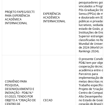
pesquisadores goia
vinculados a Progr
Pós-Graduação Stri
PROJETO FAPEG/SECTI
EXPERIÊNCIA
Sensu (PPGs) de me
PARA EXPERIÊNCIA
ACADÊMICA
e doutorado em IES
ACADÊMICA
INTERNACIONAL
públicas e privadas
INTERNACIONAL
lucrativos, sediadas
estado de Goiás, pa
Instituições de Ensi
Superior estrangei
classificadas no Ra
Mundial de Univers
de 2024 (World Univ
Rankings 2024).
O presente Convêni
PD&I tem por objet
cooperação técnica
acadêmica entre os
Parceiros para
implementação de 
CONVÊNIO PARA
metas descritas no 
PESQUISA,
Trabalho específico
DESENVOLVIMENTO E
Projeto de “criação 
INOVAÇÃO - PD&I N.º
Centro de Computa
01/2023, TENDO POR
Alto Desempenho (
OBJETO A “CRIAÇÃO DE
CECAD
no Estado de Goiás,
CENTRO DE
coração do Brasil Ce