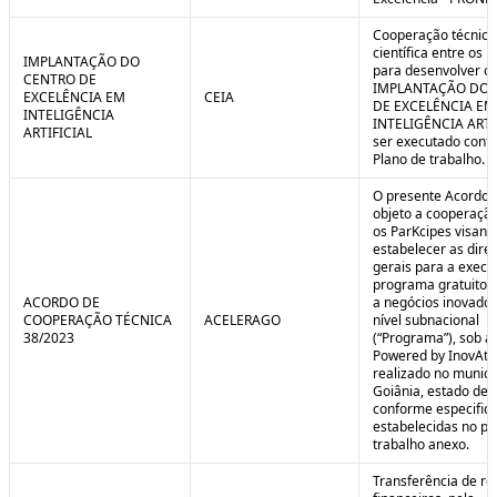
Cooperação técnica
científica entre os 
IMPLANTAÇÃO DO
para desenvolver o 
CENTRO DE
IMPLANTAÇÃO DO 
EXCELÊNCIA EM
CEIA
DE EXCELÊNCIA EM
INTELIGÊNCIA
INTELIGÊNCIA ARTI
ARTIFICIAL
ser executado conf
Plano de trabalho.
O presente Acordo 
objeto a cooperação
os ParKcipes visand
estabelecer as diret
gerais para a execu
programa gratuito 
ACORDO DE
a negócios inovado
COOPERAÇÃO TÉCNICA
ACELERAGO
nível subnacional
38/2023
(“Programa”), sob a
Powered by InovAtiv
realizado no municí
Goiânia, estado de 
conforme especific
estabelecidas no pl
trabalho anexo.
Transferência de re