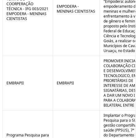
"Empodera: autono
COORPERAÇÃO
EMPODERA -
empoderamento de
TÉCNICA - IFG 003/2021
MENINAS CIENTISTAS
meninas e mulheres
EMPODERA - MENINAS
enfrentamento à vio
CIENTISTAS
de gênero e feminicí
proposto pelo Instit
Federal de Educaçã
Ciência e Tecnologi
Goiás, a realizar-se
Municípios de Caval
Uruaçu, no Estado d
PROMOVER INICIAT
COLABORAÇÃO CIE
E DESENVOLVIMEN
TECNOLOGICO, EM
PRIORITÁRIAS DE
EMBRAPII
EMBRAPII
INTERESSE DE AMB
SIGNATÁRIAS, DES
A DAR UM NOVO I
PARA A COLABORA
BILATERAL ENTRE 
Implantar o Progra
Pesquisa para o SU
gestão compartilha
saúde (PPSUS), 7ª E
Programa Pesquisa para
do Departamento d