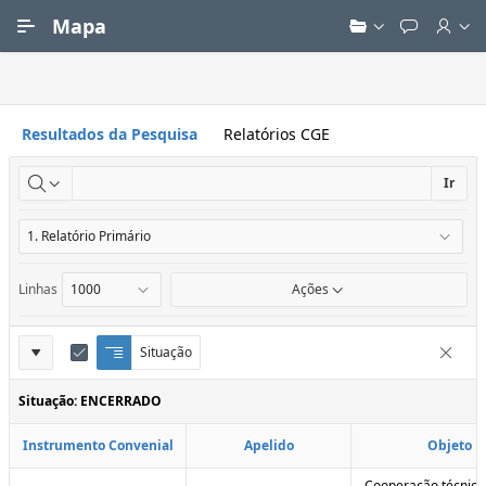
Ir para Conteúdo Principal
Mapa
Resultados da Pesquisa
Relatórios CGE
Ir
Linhas
Ações
Definições
Situação
Q
E
Remove
u
d
do
e
i
Situação: ENCERRADO
Relatório
b
t
r
a
Instrumento Convenial
Apelido
Objeto
a
r
d
C
e
o
Cooperação técnica