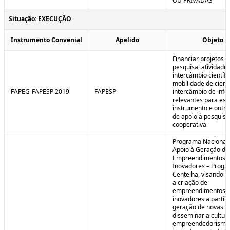
OU PRIVADAS
Situação: EXECUÇÃO
Instrumento Convenial
Apelido
Objeto
Financiar projetos d
pesquisa, atividade
intercâmbio científi
mobilidade de cienti
FAPEG-FAPESP 2019
FAPESP
intercâmbio de inf
relevantes para est
instrumento e outra
de apoio à pesquisa
cooperativa
Programa Nacional
Apoio à Geração de
Empreendimentos
Inovadores – Prog
Centelha, visando e
a criação de
empreendimentos
inovadores a partir 
geração de novas id
disseminar a cultur
empreendedorismo