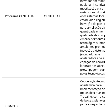
inovador em todo ter
nacional, incentivan
mobilização e a art
institucional dos at
Programa CENTELHA
CENTELHA I
ecossistemas locais
estaduais e regiona
inovação do país; co
para ampliação da
quantidade e melho
qualidade das prop
empreendimentos d
tecnológica submet
ambientes promoto
inovação existentes
(incubadoras e
aceleradoras de em
espaços de coworki
laboratórios aberto
prototipagem, parq
polos tecnológicos et
Cooperação técnica
acadêmica para
implementação de 
metas descritas no 
Trabalho, com a co
de bolsas, plano est
parte integrante do 
TERMO DE