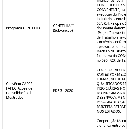
financeiros, pela
CONCEDENTE ao
CONVENENTE, para
execução do Projet
intitulado “Centelha
02”, Ref. Finep no 2
CENTELHA II
Programa CENTELHA II
doravante denomin
(Subvenção)
“Projeto”, descrito 
de Trabalho anexo a
Convênio, conforme
aprovação contida 
Decisão da Diretori
Executiva da CON
no 0904/20, de 12/1
COOPERAÇÃO ENTR
PARTES POR MEIO 
FORMAÇÃO DE REC
Convênio CAPES -
QUALIFICADOS EM
FAPEG Ações de
PRIORITÁRIAS NO 
PDPG - 2020
Consolidação de
DO PROGRAMA DE
Mestrados
DESENVOLVIMENT
PÓS- GRADUAÇÃO (
PARCERIA ESTRATÉ
NOS ESTADOS.
Cooperação técnica
científica entre par