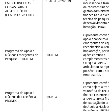
CEAGRE - 02/2019
EM INTERNET DAS
iot), visando a tran
COISAS PARA O
de recursos financei
AGRONEGÓCIO
gestão administrati
(CENTRO AGRO-IOT)
financeira e a exec
técnica de pesquisa
desenvolvimento e
inovação - PD&I.
O presente convênio
apoio financeiro a 
emergentes de cap
reconhecida ou em 
Programa de Apoio a
implantação, por m
Núcleos Emergentes de
PRONEM
ações comuns e
Pesquisa – PRONEM
complementares en
CNPq e a FAPEG,
articulando, sempr
possível, com o seto
empresarial.
O presente convêni
como objeto a trans
voluntária de recur
Programa de Apoio a
financeiros entre o
Núcleos de Excelência –
PRONEX
a FAPEG com a fina
PRONEX
de execução do pr
de Apoio a Núcleos
Excelência - PRONE