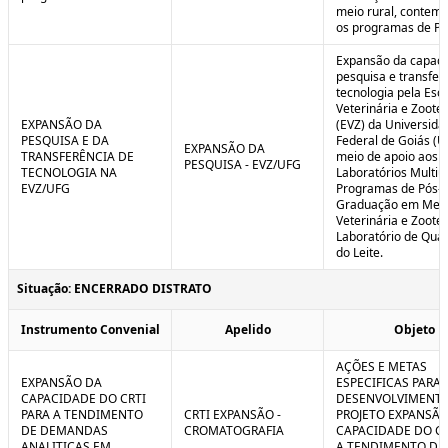
meio rural, contem
os programas de P
Expansão da capaci
pesquisa e transfer
tecnologia pela Esc
Veterinária e Zoote
EXPANSÃO DA
(EVZ) da Universida
PESQUISA E DA
Federal de Goiás (U
EXPANSÃO DA
TRANSFERÊNCIA DE
meio de apoio aos
PESQUISA - EVZ/UFG
TECNOLOGIA NA
Laboratórios Multiu
EVZ/UFG
Programas de Pós-
Graduação em Medi
Veterinária e Zoote
Laboratório de Qua
do Leite.
Situação: ENCERRADO DISTRATO
Instrumento Convenial
Apelido
Objeto
AÇÕES E METAS
EXPANSÃO DA
ESPECIFICAS PARA 
CAPACIDADE DO CRTI
DESENVOLVIMENT
PARA A TENDIMENTO
CRTI EXPANSÃO -
PROJETO EXPANSÃO
DE DEMANDAS
CROMATOGRAFIA
CAPACIDADE DO CR
ANALITICAS EM
A TENDIMENTO DE