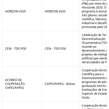
(P&I) por meio do 
Horizonte 2020. O
HORIZON 2020
HORIZON 2020
programa é estrut
três pilares: excelên
científica, liderança
industrial e desafio
promovida pela UE.
Celebração de Ter
Descentralização
Orçamentária [TDO
visando ao
CEIA - TDO PGE
CEIA - TDO PGE
desenvolvimento de
projetos de inteligê
artificial que atend
necessidades da PG
Cooperação técnica
Científica para o
Desenvolvimento d
ACORDO DE
programas de pós-
COOPERAÇÃO
CAPES/FAPEG - Bolsas
graduação stricto 
CAPES/FAPEG
Instituições de Ensi
Superior do Estado 
Goiás
Cooperação técnica