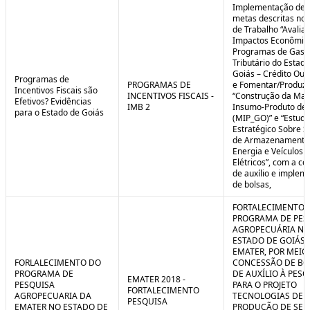
Implementação de 
metas descritas nos
de Trabalho “Avalia
Impactos Econômic
Programas de Gast
Tributário do Estad
Goiás – Crédito Ou
Programas de
PROGRAMAS DE
e Fomentar/Produzir
Incentivos Fiscais são
INCENTIVOS FISCAIS -
“Construção da Matr
Efetivos? Evidências
IMB 2
Insumo-Produto de 
para o Estado de Goiás
(MIP_GO)” e “Estudo
Estratégico Sobre S
de Armazenamento
Energia e Veículos
Elétricos”, com a c
de auxílio e implem
de bolsas,
FORTALECIMENTO 
PROGRAMA DE PES
AGROPECUÁRIA NO
ESTADO DE GOIÁS 
EMATER, POR MEIO
FORLALECIMENTO DO
CONCESSÃO DE BO
PROGRAMA DE
DE AUXÍLIO À PESQ
EMATER 2018 -
PESQUISA
PARA O PROJETO
FORTALECIMENTO
AGROPECUARIA DA
TECNOLOGIAS DE
PESQUISA
EMATER NO ESTADO DE
PRODUÇÃO DE SE