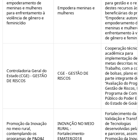
empoderamento de
para gestão e o rep
meninas e mulheres
Empodera meninas e
destes recursos às
para enfrentamento à
mulheres
beneficiárias do pro
violência de gênero e
“Empodera: autono
feminicídio
empoderamento de
meninas e mulheres
enfrentamento à vio
de gênero e feminicí
Cooperação técnica
acadêmica para
implementação de 
metas descritas no 
Trabalho, com a co
Controladoria Geral do
CGE - GESTÃO DE
de bolsas, plano est
Estado (CGE) - GESTÃO
RISCOS
parte integrante do 
DE RISCOS
“Avaliação do Prog
Gestão de Riscos, Ei
Programa de Compl
Público do Poder Ex
do Estado de Goiás”
Fortalecimento da P
Validação e Transfe
Promoção da Inovação
INOVAÇÃO NO MEIO
de Tecnologias
no meio rural,
RURAL -
desenvolvidas pela
contemplando os
Fortalecimento-
e parceiros, assim 
programas de P&D&I
EMATER/2018
Promoção da Inova