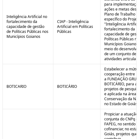
para implementaçã
ações e metas descr
Plano de Trabalho
Inteligência Artificial no
específico do Projet
fortalecimento da
CIAP - Inteligência
"Inteligência Artifici
capacidade de gestão
Artificial em Políticas
fortalecimento da
de Políticas Públicas nos
Públicas
capacidade de gest
Municípios Goianos
Políticas Públicas n
Municípios Goianos
meio do desenvolvi
de um conjunto de
atividades articulad
Estabelecer a mútu
cooperação entre F
a FUNDAÇÃO GRU
BOTICÁRIO, para ap
BOTICARIO
BOTICÁRIO
projetos de pesquis
e aplicada na área 
Conservação da Na
no Estado de Goiás.
Propiciar a atuação
conjunta do CNPq e
FAPEG, no sentido 
cofinanciar, no esta
Goiás, projetos que
contribuir