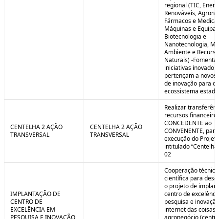
regional (TIC, Energ
Renováveis, Agrone
Fármacos e Medica
Máquinas e Equipa
Biotecnologia e
Nanotecnologia, Me
Ambiente e Recurso
Naturais) -Fomenta
iniciativas inovador
pertençam a novos
de inovação para o
ecossistema estadu
Realizar transferênc
recursos financeiros
CONCEDENTE ao
CENTELHA 2 AÇÃO
CENTELHA 2 AÇÃO
CONVENENTE, para
TRANSVERSAL
TRANSVERSAL
execução do Projet
intitulado “Centelha
02
Cooperação técnica
científica para dese
o projeto de implan
IMPLANTAÇÃO DE
centro de excelênc
CENTRO DE
pesquisa e inovaçã
EXCELÊNCIA EM
internet das coisas 
PESQUISA E INOVAÇÃO
agronegócio (centro