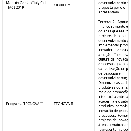
Mobility Confap Italy Call
desenvolvimento da
MOBILITY
- MCI 2019
proposta por ele
apresentada.
Tecnova 2 - Apoiar
financeiramente e
goianas que realiz
projetos de pesquis
desenvolvimento pa
implementar produ
inovadores em sua 
atuação; -Incentivar
cultura da inovação
empresas goianas 
da realização de pr
de pesquisa e
desenvolvimento; -
Dinamizar as cadei
produtivas goianas 
meio da promoção 
integração entre a
academia e o setor
Programa TECNOVA II
TECNOVA II
produtivo, com vista
inovação de produt
processos; -Foment
projetos de inovaç
áreas temáticas qu
representam a voc