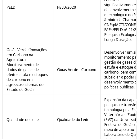
significativamente 
PELD
PELD/2020
desenvolvimento cie
e tecnológico do Paí
âmbito da Chamad
CNPq/MCTI/CONFA
FAPs/PELD nº 21/20
Pesquisa Ecológica 
Longa Duração.
Goiás Verde: Inovações
Desenvolver um sis
em Carbono na
monitoramento par
Agricultura -
gestão de gases de 
Monitoramento de
estufa e estoque de
dados de gases de
Goiás Verde - Carbono
carbono, bem como
efeito estufa e estoques
subsidiar o poder p
de carbono em
desenvolvimento de
agroecossistemas do
políticas públicas.
Estado de Goiás
Expansão da capaci
pesquisa e transfer
tecnologia pela Esc
Veterinária e Zoote
Qualidade do Leite
Qualidade do Leite
(EVZ) da Universida
Federal de Goiás (U
meio de apoio ao
Laboratório de Qua