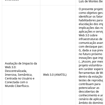
Luís de Montes Belo
O presente projeto
como objetivo geral
identificar os fatore
habilitadores para a
elucidação dos impa
implicações das no
aplicações e serviç
Web 3.0 sobre
infraestruturas de
comunicação avanç
com destaque para 
G, dada a sua preva
no futuro próximo e
inovações que impul
(...)Assim, por meio
Avaliação de Impacto da
projeto vislumbra-se
Web 3.0:
em caráter experim
Descentralizada,
ferramentas de Web
Imersiva, Semântica,
Web 3.0 (ANATEL)
dentro da estação 
Centrada no Usuário e
testes de reproduç
Conectada com o
contribuam para
Mundo Ciberfísico.
potencializar as
descobertas de
conhecimento e aná
cenário de aplicaçã
âmbito do domínio v