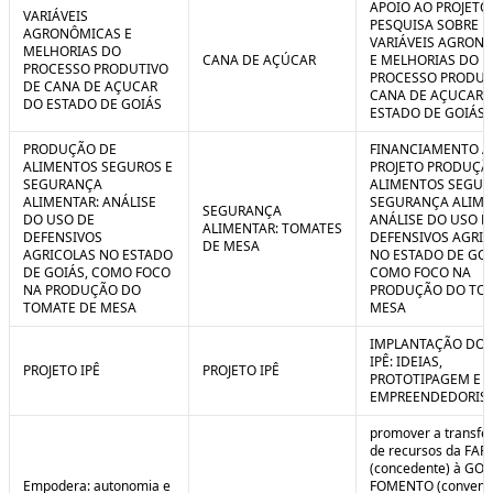
APOIO AO PROJETO
VARIÁVEIS
PESQUISA SOBRE
AGRONÔMICAS E
VARIÁVEIS AGRON
MELHORIAS DO
CANA DE AÇÚCAR
E MELHORIAS DO
PROCESSO PRODUTIVO
PROCESSO PRODUT
DE CANA DE AÇUCAR
CANA DE AÇUCAR 
DO ESTADO DE GOIÁS
ESTADO DE GOIÁS
PRODUÇÃO DE
FINANCIAMENTO A
ALIMENTOS SEGUROS E
PROJETO PRODUÇÃ
SEGURANÇA
ALIMENTOS SEGUR
ALIMENTAR: ANÁLISE
SEGURANÇA ALIME
SEGURANÇA
DO USO DE
ANÁLISE DO USO D
ALIMENTAR: TOMATES
DEFENSIVOS
DEFENSIVOS AGRI
DE MESA
AGRICOLAS NO ESTADO
NO ESTADO DE GOI
DE GOIÁS, COMO FOCO
COMO FOCO NA
NA PRODUÇÃO DO
PRODUÇÃO DO TO
TOMATE DE MESA
MESA
IMPLANTAÇÃO DO 
IPÊ: IDEIAS,
PROJETO IPÊ
PROJETO IPÊ
PROTOTIPAGEM E
EMPREENDEDORIS
promover a transfe
de recursos da FAP
(concedente) à GOI
Empodera: autonomia e
FOMENTO (convene