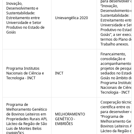
para desenvolver o 
Inovação,
“Inovação,
Desenvolvimento e
Desenvolvimento e
Sustentabilidade:
Sustentabilidade:
Estreitamento entre
Unievangélica 2020
Estreitamento entre
Universidade e Setor
Universidade e Seto
Produtivo no Estado de
Produtivo no Estado
Goiás
Goiás”, a ser execu
termos do Plano de
Trabalho anexos.
Financaimento,
consolidação e
acompanhamento d
Programa Institutos
projetos de pesquis
Nacionais de Ciência e
INCT
sediados no Estado
Tecnologia - INCT
Goiás no âmbito do
Programa Institutos
Nacionais de Ciênci
Tecnologia - INCT
Cooperação técnica
Programa de
científica entre os 
Melhoramento Genético
para desenvolver o
de Bovinos Leiteiros em
MELHORAMENTO
“Programa de
Propriedades Rurais APL
GENÉTICO -
Melhoramento Gené
Lácteo da Região de São
EMBRIÕES
Bovinos Leiteiros A
Luis de Montes Belos
Lácteo da Região d
EMBRIÕES