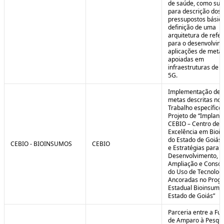
de saúde, como sub
para descrição dos
pressupostos básic
definição de uma
arquitetura de refe
para o desenvolvim
aplicações de meta
apoiadas em
infraestruturas de 
5G.
Implementação de 
metas descritas no 
Trabalho específico
Projeto de “Implant
CEBIO – Centro de
Excelência em Bioi
do Estado de Goiás 
CEBIO - BIOINSUMOS
CEBIO
e Estratégias para o
Desenvolvimento,
Ampliação e Consol
do Uso de Tecnolog
Ancoradas no Prog
Estadual Bioinsumo
Estado de Goiás”
Parceria entre a Fu
de Amparo à Pesqui