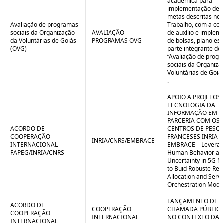
acadêmica para
implementação de 
metas descritas no 
Avaliação de programas
Trabalho, com a co
sociais da Organização
AVALIAÇÃO
de auxílio e implem
da Voluntárias de Goiás
PROGRAMAS OVG
de bolsas, plano est
(OVG)
parte integrante do 
“Avaliação de prog
sociais da Organiza
Voluntárias de Goiá
.
APOIO A PROJETOS
TECNOLOGIA DA
INFORMAÇÃO EM
PARCERIA COM OS
ACORDO DE
CENTROS DE PESQ
COOPERAÇÃO
FRANCESES INRIA E
INRIA/CNRS/EMBRACE
INTERNACIONAL
EMBRACE – Leverag
FAPEG/INRIA/CNRS
Human Behavior an
Uncertainty in 5G N
to Buid Robuste Re
Allocation and Serv
Orchestration Mode
LANÇAMENTO DE
ACORDO DE
COOPERAÇÃO
CHAMADA PÚBLICA
COOPERAÇÃO
INTERNACIONAL
NO CONTEXTO DA
INTERNACIONAL