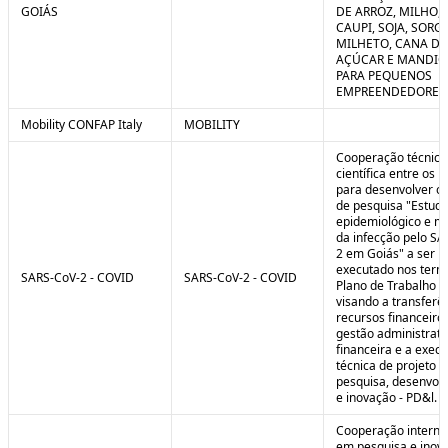
GOIÁS
DE ARROZ, MILHO, F
CAUPI, SOJA, SORG
MILHETO, CANA DE
AÇÚCAR E MANDI
PARA PEQUENOS
EMPREENDEDORES 
Mobility CONFAP Italy
MOBILITY
Cooperação técnica
científica entre os 
para desenvolver o 
de pesquisa "Estud
epidemiológico e m
da infecção pelo SA
2 em Goiás" a ser
executado nos term
SARS-CoV-2 - COVID
SARS-CoV-2 - COVID
Plano de Trabalho a
visando a transferê
recursos financeiros
gestão administrati
financeira e a exec
técnica de projeto d
pesquisa, desenvol
e inovação - PD&l.
Cooperação interna
em pesquisa e inov