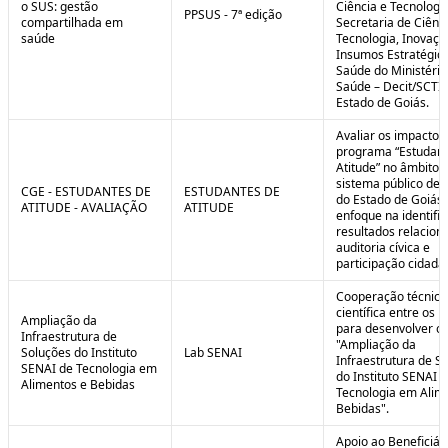
o SUS: gestão
Ciência e Tecnologi
PPSUS - 7ª edição
compartilhada em
Secretaria de Ciênci
saúde
Tecnologia, Inovaçã
Insumos Estratégic
Saúde do Ministério
Saúde – Decit/SCTI
Estado de Goiás.
Avaliar os impactos
programa “Estudant
Atitude” no âmbito 
sistema público de 
CGE - ESTUDANTES DE
ESTUDANTES DE
do Estado de Goiás
ATITUDE - AVALIAÇÃO
ATITUDE
enfoque na identifi
resultados relacion
auditoria cívica e
participação cidadã
Cooperação técnica
científica entre os 
Ampliação da
para desenvolver o 
Infraestrutura de
"Ampliação da
Soluções do Instituto
Lab SENAI
Infraestrutura de S
SENAI de Tecnologia em
do Instituto SENAI 
Alimentos e Bebidas
Tecnologia em Alim
Bebidas".
Apoio ao Beneficiár