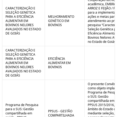
C
n
acadêmica, EMBRA
o
t
CARACTERIZAÇÃO E
ARROZ E FEIJÃO / F
n
r
SELEÇÃO GENETICA
para a implementaç
t
o
PARA A EFICIÊNCIA
MELHORAMENTO
ações e metas para
r
l
ALIMENTAR EM
GENÉTICO EM
atendimento ao pro
o
B
BOVINOS NELORES
BOVINOS
pesquisa “Caracteri
l
r
AVALIADOS NO ESTADO
Seleção Genética p
e
e
DE GOIÁS
Eficiência Alimenta
:
a
Bovinos Nelores Av
S
k
no Estado de Goiás”
i
t
CARACTERIZAÇÃO E
u
SELEÇÃO GENETICA
a
PARA A EFICIÊNCIA
EFICIÊNCIA
ç
ALIMENTAR EM
ALIMENTAR EM
ã
BOVINOS NELORES
BOVINOS
o
AVALIADOS NO ESTADO
DE GOIÁS
O presente Convêni
como objeto implan
Programa de Pesqui
o SUS: Gestão
compartilhada em s
Programa de Pesquisa
PPSUS 2015/2016, 
para o SUS: Gestão
âmbito do Estado de
PPSUS - GESTÃO
compartilhada em
mediante seleção, a
COMPARTILHADA