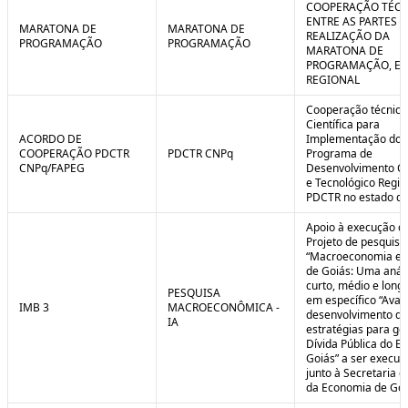
COOPERAÇÃO TÉCN
ENTRE AS PARTES P
MARATONA DE
MARATONA DE
REALIZAÇÃO DA
PROGRAMAÇÃO
PROGRAMAÇÃO
MARATONA DE
PROGRAMAÇÃO, EM
REGIONAL
Cooperação técnica
Científica para
ACORDO DE
Implementação do
COOPERAÇÃO PDCTR
PDCTR CNPq
Programa de
CNPq/FAPEG
Desenvolvimento Cie
e Tecnológico Region
PDCTR no estado de
Apoio à execução d
Projeto de pesquisa
“Macroeconomia e 
de Goiás: Uma anál
curto, médio e longo
PESQUISA
em específico “Aval
IMB 3
MACROECONÔMICA -
desenvolvimento de
IA
estratégias para ge
Dívida Pública do E
Goiás” a ser execut
junto à Secretaria 
da Economia de Goi