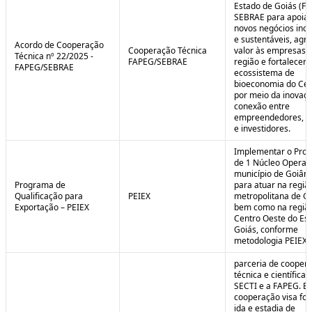
Estado de Goiás (F
SEBRAE para apoiar
novos negócios ino
e sustentáveis, agr
Acordo de Cooperação
Cooperação Técnica
valor às empresas 
Técnica nº 22/2025 -
FAPEG/SEBRAE
região e fortalecer 
FAPEG/SEBRAE
ecossistema de
bioeconomia do Cer
por meio da inovaçã
conexão entre
empreendedores, 
e investidores.
Implementar o Pro
de 1 Núcleo Operac
município de Goiâni
Programa de
para atuar na regiã
Qualificação para
PEIEX
metropolitana de Go
Exportação – PEIEX
bem como na regiã
Centro Oeste do Es
Goiás, conforme
metodologia PEIEX.
parceria de cooper
técnica e científica 
SECTI e a FAPEG. E
cooperação visa fo
ida e estadia de