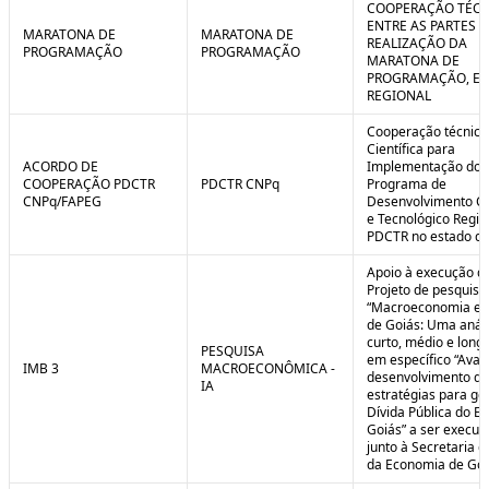
COOPERAÇÃO TÉCN
ENTRE AS PARTES P
MARATONA DE
MARATONA DE
REALIZAÇÃO DA
PROGRAMAÇÃO
PROGRAMAÇÃO
MARATONA DE
PROGRAMAÇÃO, EM
REGIONAL
Cooperação técnica
Científica para
ACORDO DE
Implementação do
COOPERAÇÃO PDCTR
PDCTR CNPq
Programa de
CNPq/FAPEG
Desenvolvimento Cie
e Tecnológico Region
PDCTR no estado de
Apoio à execução d
Projeto de pesquisa
“Macroeconomia e 
de Goiás: Uma anál
curto, médio e longo
PESQUISA
em específico “Aval
IMB 3
MACROECONÔMICA -
desenvolvimento de
IA
estratégias para ge
Dívida Pública do E
Goiás” a ser execut
junto à Secretaria 
da Economia de Goi