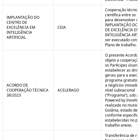
Cooperação técnica
científica entre os 
IMPLANTAÇÃO DO
para desenvolver o 
CENTRO DE
IMPLANTAÇÃO DO 
EXCELÊNCIA EM
CEIA
DE EXCELÊNCIA EM
INTELIGÊNCIA
INTELIGÊNCIA ARTI
ARTIFICIAL
ser executado conf
Plano de trabalho.
O presente Acordo 
objeto a cooperação
os ParKcipes visand
estabelecer as diret
gerais para a execu
programa gratuito 
ACORDO DE
a negócios inovado
COOPERAÇÃO TÉCNICA
ACELERAGO
nível subnacional
38/2023
(“Programa”), sob a
Powered by InovAtiv
realizado no municí
Goiânia, estado de 
conforme especific
estabelecidas no pl
trabalho anexo.
Transferência de re