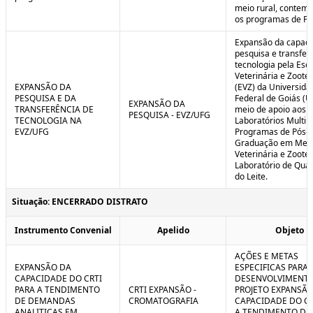
meio rural, contem
os programas de P
Expansão da capaci
pesquisa e transfer
tecnologia pela Esc
Veterinária e Zoote
EXPANSÃO DA
(EVZ) da Universida
PESQUISA E DA
Federal de Goiás (U
EXPANSÃO DA
TRANSFERÊNCIA DE
meio de apoio aos
PESQUISA - EVZ/UFG
TECNOLOGIA NA
Laboratórios Multiu
EVZ/UFG
Programas de Pós-
Graduação em Medi
Veterinária e Zoote
Laboratório de Qua
do Leite.
Situação: ENCERRADO DISTRATO
Instrumento Convenial
Apelido
Objeto
AÇÕES E METAS
EXPANSÃO DA
ESPECIFICAS PARA 
CAPACIDADE DO CRTI
DESENVOLVIMENT
PARA A TENDIMENTO
CRTI EXPANSÃO -
PROJETO EXPANSÃO
DE DEMANDAS
CROMATOGRAFIA
CAPACIDADE DO CR
ANALITICAS EM
A TENDIMENTO DE