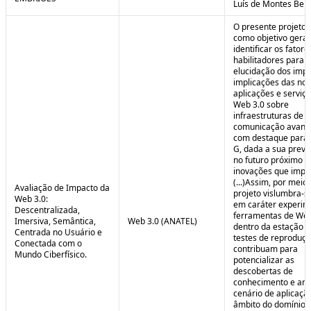
Luís de Montes Belo
O presente projeto
como objetivo geral
identificar os fatore
habilitadores para a
elucidação dos impa
implicações das no
aplicações e serviç
Web 3.0 sobre
infraestruturas de
comunicação avanç
com destaque para 
G, dada a sua preva
no futuro próximo e
inovações que impul
(...)Assim, por meio
Avaliação de Impacto da
projeto vislumbra-se
Web 3.0:
em caráter experim
Descentralizada,
ferramentas de Web
Imersiva, Semântica,
Web 3.0 (ANATEL)
dentro da estação 
Centrada no Usuário e
testes de reproduç
Conectada com o
contribuam para
Mundo Ciberfísico.
potencializar as
descobertas de
conhecimento e aná
cenário de aplicaçã
âmbito do domínio v