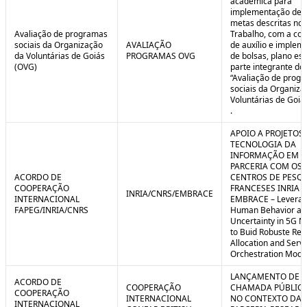
acadêmica para
implementação de 
metas descritas no 
Avaliação de programas
Trabalho, com a co
sociais da Organização
AVALIAÇÃO
de auxílio e implem
da Voluntárias de Goiás
PROGRAMAS OVG
de bolsas, plano est
(OVG)
parte integrante do 
“Avaliação de prog
sociais da Organiza
Voluntárias de Goiá
.
APOIO A PROJETOS
TECNOLOGIA DA
INFORMAÇÃO EM
PARCERIA COM OS
ACORDO DE
CENTROS DE PESQ
COOPERAÇÃO
FRANCESES INRIA E
INRIA/CNRS/EMBRACE
INTERNACIONAL
EMBRACE – Leverag
FAPEG/INRIA/CNRS
Human Behavior an
Uncertainty in 5G N
to Buid Robuste Re
Allocation and Serv
Orchestration Mode
LANÇAMENTO DE
ACORDO DE
COOPERAÇÃO
CHAMADA PÚBLICA
COOPERAÇÃO
INTERNACIONAL
NO CONTEXTO DA
INTERNACIONAL