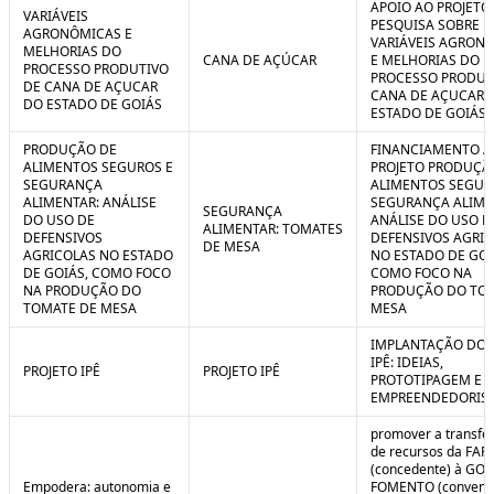
APOIO AO PROJETO
VARIÁVEIS
PESQUISA SOBRE
AGRONÔMICAS E
VARIÁVEIS AGRON
MELHORIAS DO
CANA DE AÇÚCAR
E MELHORIAS DO
PROCESSO PRODUTIVO
PROCESSO PRODUT
DE CANA DE AÇUCAR
CANA DE AÇUCAR 
DO ESTADO DE GOIÁS
ESTADO DE GOIÁS
PRODUÇÃO DE
FINANCIAMENTO A
ALIMENTOS SEGUROS E
PROJETO PRODUÇÃ
SEGURANÇA
ALIMENTOS SEGUR
ALIMENTAR: ANÁLISE
SEGURANÇA ALIME
SEGURANÇA
DO USO DE
ANÁLISE DO USO D
ALIMENTAR: TOMATES
DEFENSIVOS
DEFENSIVOS AGRI
DE MESA
AGRICOLAS NO ESTADO
NO ESTADO DE GOI
DE GOIÁS, COMO FOCO
COMO FOCO NA
NA PRODUÇÃO DO
PRODUÇÃO DO TO
TOMATE DE MESA
MESA
IMPLANTAÇÃO DO 
IPÊ: IDEIAS,
PROJETO IPÊ
PROJETO IPÊ
PROTOTIPAGEM E
EMPREENDEDORIS
promover a transfe
de recursos da FAP
(concedente) à GOI
Empodera: autonomia e
FOMENTO (convene