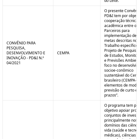
do Leite.
O presente Convêni
PD&I tem por objet
cooperação técnica
acadêmica entre os
Parceiros para
implementação de 
metas descritas no 
CONVÊNIO PARA
Trabalho específico
PESQUISA,
Projeto de Pesquisa
DESENVOLVIMENTO E
CEMPA
de Estudos, Monito
INOVAÇÃO - PD&I N.º
e Previsões Ambien
04/2021
foco no desenvolvi
socioe-conômico
sustentável do Cer
brasileiro (CEMPA-C
elementos de mode
previsão de curto e
prazos”.
O programa tem po
objetivo apoiar proj
conjuntos de invest
principalmente nos
domínios das ciênci
vida (saúde e tecno
médicas), ciências a