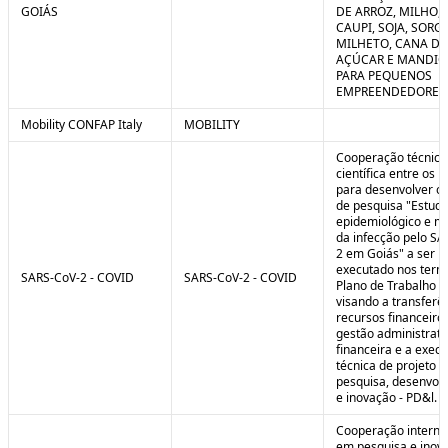
GOIÁS
DE ARROZ, MILHO, F
CAUPI, SOJA, SORG
MILHETO, CANA DE
AÇÚCAR E MANDI
PARA PEQUENOS
EMPREENDEDORES 
Mobility CONFAP Italy
MOBILITY
Cooperação técnica
científica entre os 
para desenvolver o 
de pesquisa "Estud
epidemiológico e m
da infecção pelo SA
2 em Goiás" a ser
executado nos term
SARS-CoV-2 - COVID
SARS-CoV-2 - COVID
Plano de Trabalho a
visando a transferê
recursos financeiros
gestão administrati
financeira e a exec
técnica de projeto d
pesquisa, desenvol
e inovação - PD&l.
Cooperação interna
em pesquisa e inov