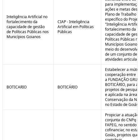
para implementaçã
ações e metas descr
Plano de Trabalho
Inteligência Artificial no
específico do Projet
fortalecimento da
CIAP - Inteligência
"Inteligência Artifici
capacidade de gestão
Artificial em Políticas
fortalecimento da
de Políticas Públicas nos
Públicas
capacidade de gest
Municípios Goianos
Políticas Públicas n
Municípios Goianos
meio do desenvolvi
de um conjunto de
atividades articulad
Estabelecer a mútu
cooperação entre F
a FUNDAÇÃO GRU
BOTICÁRIO, para ap
BOTICARIO
BOTICÁRIO
projetos de pesquis
e aplicada na área 
Conservação da Na
no Estado de Goiás.
Propiciar a atuação
conjunta do CNPq e
FAPEG, no sentido 
cofinanciar, no esta
Goiás, projetos que
contribuir