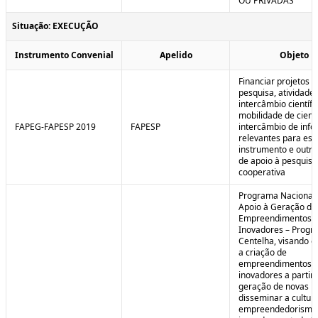
OU PRIVADAS
Situação: EXECUÇÃO
Instrumento Convenial
Apelido
Objeto
Financiar projetos d
pesquisa, atividade
intercâmbio científi
mobilidade de cienti
FAPEG-FAPESP 2019
FAPESP
intercâmbio de inf
relevantes para est
instrumento e outra
de apoio à pesquisa
cooperativa
Programa Nacional
Apoio à Geração de
Empreendimentos
Inovadores – Prog
Centelha, visando e
a criação de
empreendimentos
inovadores a partir 
geração de novas id
disseminar a cultur
empreendedorismo