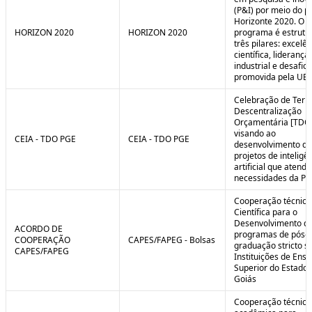
(P&I) por meio do 
Horizonte 2020. O
HORIZON 2020
HORIZON 2020
programa é estrut
três pilares: excelên
científica, liderança
industrial e desafio
promovida pela UE.
Celebração de Ter
Descentralização
Orçamentária [TDO
visando ao
CEIA - TDO PGE
CEIA - TDO PGE
desenvolvimento de
projetos de inteligê
artificial que atend
necessidades da PG
Cooperação técnica
Científica para o
Desenvolvimento d
ACORDO DE
programas de pós-
COOPERAÇÃO
CAPES/FAPEG - Bolsas
graduação stricto 
CAPES/FAPEG
Instituições de Ensi
Superior do Estado 
Goiás
Cooperação técnica