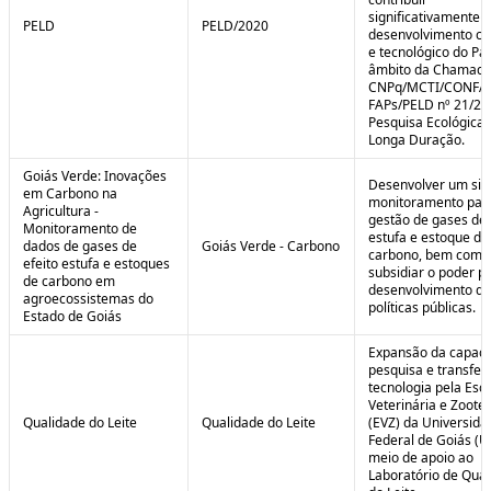
significativamente 
PELD
PELD/2020
desenvolvimento cie
e tecnológico do Paí
âmbito da Chamad
CNPq/MCTI/CONFA
FAPs/PELD nº 21/20
Pesquisa Ecológica 
Longa Duração.
Goiás Verde: Inovações
Desenvolver um sis
em Carbono na
monitoramento par
Agricultura -
gestão de gases de 
Monitoramento de
estufa e estoque de
dados de gases de
Goiás Verde - Carbono
carbono, bem como
efeito estufa e estoques
subsidiar o poder p
de carbono em
desenvolvimento de
agroecossistemas do
políticas públicas.
Estado de Goiás
Expansão da capaci
pesquisa e transfer
tecnologia pela Esc
Veterinária e Zoote
Qualidade do Leite
Qualidade do Leite
(EVZ) da Universida
Federal de Goiás (U
meio de apoio ao
Laboratório de Qua