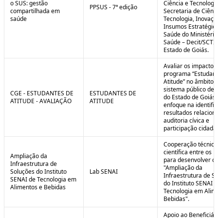
o SUS: gestão
Ciência e Tecnologi
PPSUS - 7ª edição
compartilhada em
Secretaria de Ciênci
saúde
Tecnologia, Inovaçã
Insumos Estratégic
Saúde do Ministério
Saúde – Decit/SCTI
Estado de Goiás.
Avaliar os impactos
programa “Estudant
Atitude” no âmbito 
sistema público de 
CGE - ESTUDANTES DE
ESTUDANTES DE
do Estado de Goiás
ATITUDE - AVALIAÇÃO
ATITUDE
enfoque na identifi
resultados relacion
auditoria cívica e
participação cidadã
Cooperação técnica
científica entre os 
Ampliação da
para desenvolver o 
Infraestrutura de
"Ampliação da
Soluções do Instituto
Lab SENAI
Infraestrutura de S
SENAI de Tecnologia em
do Instituto SENAI 
Alimentos e Bebidas
Tecnologia em Alim
Bebidas".
Apoio ao Beneficiár