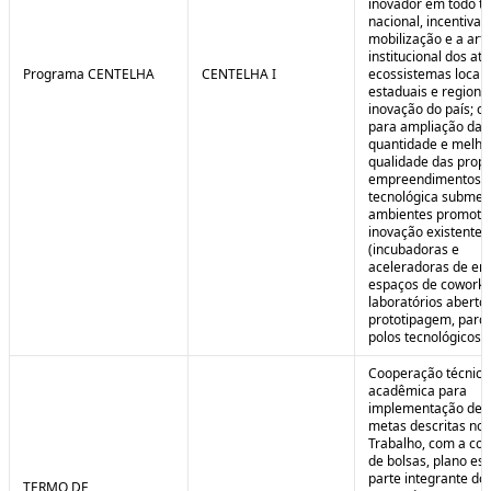
inovador em todo ter
nacional, incentivan
mobilização e a art
institucional dos at
Programa CENTELHA
CENTELHA I
ecossistemas locais
estaduais e regiona
inovação do país; co
para ampliação da
quantidade e melho
qualidade das prop
empreendimentos d
tecnológica submet
ambientes promoto
inovação existentes
(incubadoras e
aceleradoras de em
espaços de coworki
laboratórios aberto
prototipagem, parq
polos tecnológicos et
Cooperação técnica
acadêmica para
implementação de 
metas descritas no 
Trabalho, com a co
de bolsas, plano est
parte integrante do 
TERMO DE