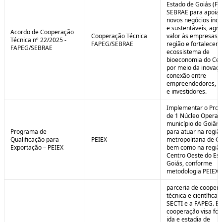
Estado de Goiás (F
SEBRAE para apoiar
novos negócios ino
e sustentáveis, agr
Acordo de Cooperação
Cooperação Técnica
valor às empresas 
Técnica nº 22/2025 -
FAPEG/SEBRAE
região e fortalecer 
FAPEG/SEBRAE
ecossistema de
bioeconomia do Cer
por meio da inovaçã
conexão entre
empreendedores, 
e investidores.
Implementar o Pro
de 1 Núcleo Operac
município de Goiâni
Programa de
para atuar na regiã
Qualificação para
PEIEX
metropolitana de Go
Exportação – PEIEX
bem como na regiã
Centro Oeste do Es
Goiás, conforme
metodologia PEIEX.
parceria de cooper
técnica e científica 
SECTI e a FAPEG. E
cooperação visa fo
ida e estadia de