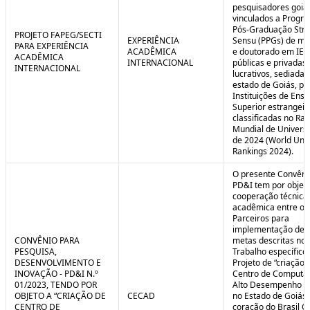
pesquisadores goia
vinculados a Progr
Pós-Graduação Stri
PROJETO FAPEG/SECTI
EXPERIÊNCIA
Sensu (PPGs) de me
PARA EXPERIÊNCIA
ACADÊMICA
e doutorado em IES
ACADÊMICA
INTERNACIONAL
públicas e privadas
INTERNACIONAL
lucrativos, sediadas
estado de Goiás, pa
Instituições de Ensi
Superior estrangei
classificadas no Ra
Mundial de Univers
de 2024 (World Univ
Rankings 2024).
O presente Convêni
PD&I tem por objet
cooperação técnica
acadêmica entre os
Parceiros para
implementação de 
CONVÊNIO PARA
metas descritas no 
PESQUISA,
Trabalho específico
DESENVOLVIMENTO E
Projeto de “criação 
INOVAÇÃO - PD&I N.º
Centro de Computa
01/2023, TENDO POR
Alto Desempenho (
OBJETO A “CRIAÇÃO DE
CECAD
no Estado de Goiás,
CENTRO DE
coração do Brasil Ce