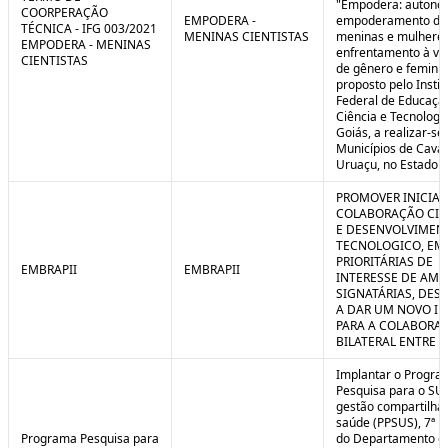
"Empodera: autono
COORPERAÇÃO
EMPODERA -
empoderamento de
TÉCNICA - IFG 003/2021
MENINAS CIENTISTAS
meninas e mulheres
EMPODERA - MENINAS
enfrentamento à vio
CIENTISTAS
de gênero e feminicí
proposto pelo Instit
Federal de Educaçã
Ciência e Tecnologi
Goiás, a realizar-se
Municípios de Caval
Uruaçu, no Estado d
PROMOVER INICIAT
COLABORAÇÃO CIE
E DESENVOLVIMEN
TECNOLOGICO, EM
PRIORITÁRIAS DE
EMBRAPII
EMBRAPII
INTERESSE DE AMB
SIGNATÁRIAS, DES
A DAR UM NOVO I
PARA A COLABORA
BILATERAL ENTRE 
Implantar o Progra
Pesquisa para o SU
gestão compartilha
saúde (PPSUS), 7ª E
Programa Pesquisa para
do Departamento d