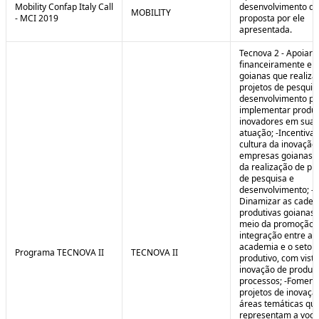
Mobility Confap Italy Call
desenvolvimento da
MOBILITY
- MCI 2019
proposta por ele
apresentada.
Tecnova 2 - Apoiar
financeiramente e
goianas que realiz
projetos de pesquis
desenvolvimento pa
implementar produ
inovadores em sua 
atuação; -Incentivar
cultura da inovação
empresas goianas 
da realização de pr
de pesquisa e
desenvolvimento; -
Dinamizar as cadei
produtivas goianas 
meio da promoção 
integração entre a
academia e o setor
Programa TECNOVA II
TECNOVA II
produtivo, com vista
inovação de produt
processos; -Foment
projetos de inovaç
áreas temáticas qu
representam a voc