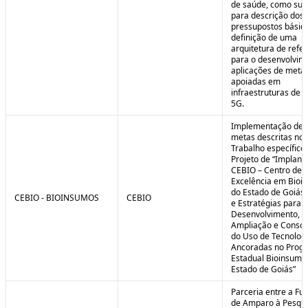
de saúde, como sub
para descrição dos
pressupostos básic
definição de uma
arquitetura de refe
para o desenvolvim
aplicações de meta
apoiadas em
infraestruturas de 
5G.
Implementação de 
metas descritas no 
Trabalho específico
Projeto de “Implant
CEBIO – Centro de
Excelência em Bioi
do Estado de Goiás 
CEBIO - BIOINSUMOS
CEBIO
e Estratégias para o
Desenvolvimento,
Ampliação e Consol
do Uso de Tecnolog
Ancoradas no Prog
Estadual Bioinsumo
Estado de Goiás”
Parceria entre a Fu
de Amparo à Pesqui