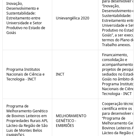
para desenvolver o 
Inovação,
“Inovação,
Desenvolvimento e
Desenvolvimento e
Sustentabilidade:
Sustentabilidade:
Estreitamento entre
Unievangélica 2020
Estreitamento entre
Universidade e Setor
Universidade e Seto
Produtivo no Estado de
Produtivo no Estado
Goiás
Goiás”, a ser execu
termos do Plano de
Trabalho anexos.
Financaimento,
consolidação e
acompanhamento d
Programa Institutos
projetos de pesquis
Nacionais de Ciência e
INCT
sediados no Estado
Tecnologia - INCT
Goiás no âmbito do
Programa Institutos
Nacionais de Ciênci
Tecnologia - INCT
Cooperação técnica
Programa de
científica entre os 
Melhoramento Genético
para desenvolver o
de Bovinos Leiteiros em
MELHORAMENTO
“Programa de
Propriedades Rurais APL
GENÉTICO -
Melhoramento Gené
Lácteo da Região de São
EMBRIÕES
Bovinos Leiteiros A
Luis de Montes Belos
Lácteo da Região d
EMBRIÕES