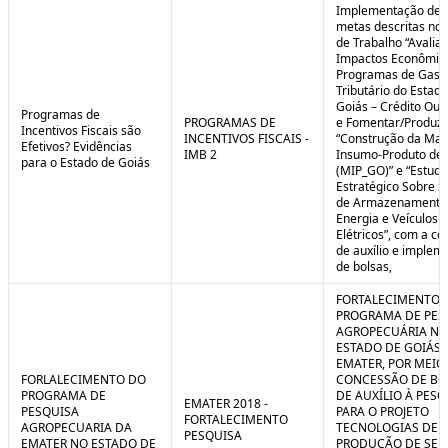
Implementação de 
metas descritas nos
de Trabalho “Avalia
Impactos Econômic
Programas de Gast
Tributário do Estad
Goiás – Crédito Ou
Programas de
PROGRAMAS DE
e Fomentar/Produzir
Incentivos Fiscais são
INCENTIVOS FISCAIS -
“Construção da Matr
Efetivos? Evidências
IMB 2
Insumo-Produto de 
para o Estado de Goiás
(MIP_GO)” e “Estudo
Estratégico Sobre S
de Armazenamento
Energia e Veículos
Elétricos”, com a c
de auxílio e implem
de bolsas,
FORTALECIMENTO 
PROGRAMA DE PES
AGROPECUÁRIA NO
ESTADO DE GOIÁS 
EMATER, POR MEIO
FORLALECIMENTO DO
CONCESSÃO DE BO
PROGRAMA DE
DE AUXÍLIO À PESQ
EMATER 2018 -
PESQUISA
PARA O PROJETO
FORTALECIMENTO
AGROPECUARIA DA
TECNOLOGIAS DE
PESQUISA
EMATER NO ESTADO DE
PRODUÇÃO DE SE