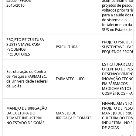
saúde - PPSUS
acompanhamento d
2015/2016
projetos de pesquis
voltados prioritari
para a saúde dos us
do sistema e o
fortalecimento da g
SUS no Estado de G
PROJETO PSICULTURA
PROJETO PSICULTU
SUSTENTAVEL PARA
PSICULTURA
SUSTENTAVEL PARA
PEQUENOS
PEQUENOS PRODU
PRODUTORES
ESTRUTURAR EM 3
O CENTRO DE PESQ
Estruturação do Centro
DESENVOLVIMENTO
de Pesquisa FARMATEC,
FARMATEC - UFG
INOVAÇÃO TECNOL
da Universidade Federal
EM FÁRMACOS,
de Goiás
MEDICAMENTOS E
COSMÉTICOS - FA
FINANCIAMENTO A
MANEJO DE IRRIGAÇÃO
PROJETO DE PESQU
DA CULTURA DO
MANEJO DE
MANEJO DE IRRIGA
TOMATE INDUSTRIAL
IRRIGAÇÃO: TOMATE
CULTURA DO TOMA
NO ESTADO DE GOIÁS
INDUSTRIAL NO ES
DE GOIÁS