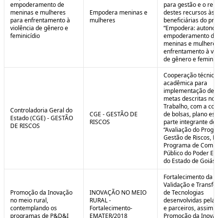
empoderamento de
para gestão e o rep
meninas e mulheres
Empodera meninas e
destes recursos às
para enfrentamento à
mulheres
beneficiárias do pro
violência de gênero e
“Empodera: autono
feminicídio
empoderamento de
meninas e mulheres
enfrentamento à vio
de gênero e feminicí
Cooperação técnica
acadêmica para
implementação de 
metas descritas no 
Trabalho, com a co
Controladoria Geral do
CGE - GESTÃO DE
de bolsas, plano est
Estado (CGE) - GESTÃO
RISCOS
parte integrante do 
DE RISCOS
“Avaliação do Prog
Gestão de Riscos, Ei
Programa de Compl
Público do Poder Ex
do Estado de Goiás”
Fortalecimento da P
Validação e Transfe
Promoção da Inovação
INOVAÇÃO NO MEIO
de Tecnologias
no meio rural,
RURAL -
desenvolvidas pela
contemplando os
Fortalecimento-
e parceiros, assim 
programas de P&D&I
EMATER/2018
Promoção da Inova