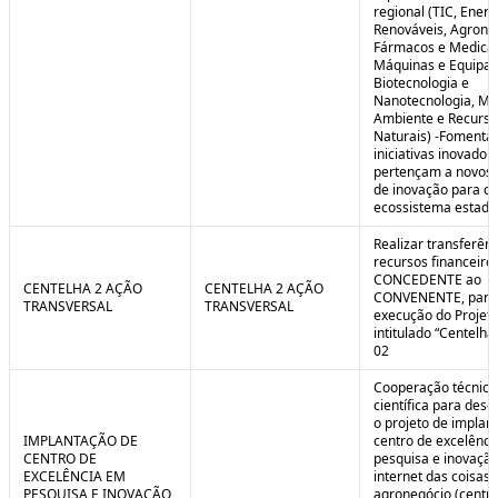
regional (TIC, Energ
Renováveis, Agrone
Fármacos e Medica
Máquinas e Equipa
Biotecnologia e
Nanotecnologia, Me
Ambiente e Recurso
Naturais) -Fomenta
iniciativas inovador
pertençam a novos
de inovação para o
ecossistema estadu
Realizar transferênc
recursos financeiros
CONCEDENTE ao
CENTELHA 2 AÇÃO
CENTELHA 2 AÇÃO
CONVENENTE, para
TRANSVERSAL
TRANSVERSAL
execução do Projet
intitulado “Centelha
02
Cooperação técnica
científica para dese
o projeto de implan
IMPLANTAÇÃO DE
centro de excelênc
CENTRO DE
pesquisa e inovaçã
EXCELÊNCIA EM
internet das coisas 
PESQUISA E INOVAÇÃO
agronegócio (centro