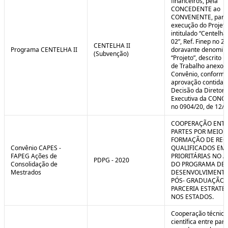
financeiros, pela
CONCEDENTE ao
CONVENENTE, para
execução do Projet
intitulado “Centelha
02”, Ref. Finep no 2
CENTELHA II
Programa CENTELHA II
doravante denomin
(Subvenção)
“Projeto”, descrito 
de Trabalho anexo a
Convênio, conforme
aprovação contida 
Decisão da Diretori
Executiva da CON
no 0904/20, de 12/1
COOPERAÇÃO ENTR
PARTES POR MEIO 
FORMAÇÃO DE REC
Convênio CAPES -
QUALIFICADOS EM
FAPEG Ações de
PRIORITÁRIAS NO 
PDPG - 2020
Consolidação de
DO PROGRAMA DE
Mestrados
DESENVOLVIMENT
PÓS- GRADUAÇÃO (
PARCERIA ESTRATÉ
NOS ESTADOS.
Cooperação técnica
científica entre par