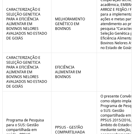
C
n
acadêmica, EMBRA
o
t
CARACTERIZAÇÃO E
ARROZ E FEIJÃO / F
n
r
SELEÇÃO GENETICA
para a implementaç
t
o
PARA A EFICIÊNCIA
MELHORAMENTO
ações e metas para
r
l
ALIMENTAR EM
GENÉTICO EM
atendimento ao pro
o
B
BOVINOS NELORES
BOVINOS
pesquisa “Caracteri
l
r
AVALIADOS NO ESTADO
Seleção Genética p
e
e
DE GOIÁS
Eficiência Alimenta
:
a
Bovinos Nelores Av
S
k
no Estado de Goiás”
i
t
CARACTERIZAÇÃO E
u
SELEÇÃO GENETICA
a
PARA A EFICIÊNCIA
EFICIÊNCIA
ç
ALIMENTAR EM
ALIMENTAR EM
ã
BOVINOS NELORES
BOVINOS
o
AVALIADOS NO ESTADO
DE GOIÁS
O presente Convêni
como objeto implan
Programa de Pesqui
o SUS: Gestão
compartilhada em s
Programa de Pesquisa
PPSUS 2015/2016, 
para o SUS: Gestão
âmbito do Estado de
PPSUS - GESTÃO
compartilhada em
mediante seleção, a
COMPARTILHADA