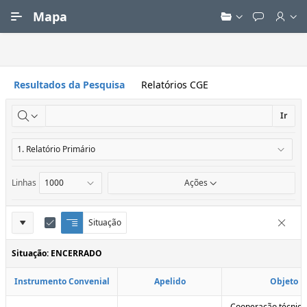
Ir para Conteúdo Principal
Mapa
Resultados da Pesquisa
Relatórios CGE
Ir
Linhas
Ações
Definições
Situação
Q
E
Remove
u
d
do
e
i
Situação: ENCERRADO
Relatório
b
t
r
a
Instrumento Convenial
Apelido
Objeto
a
r
d
C
e
o
Cooperação técnica