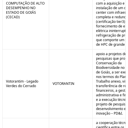
COMPUTAÇÃO DE ALTO
com a aquisição e
DESEMPENHO NO
instalação de um da
ESTADO DE GOIÁS
center com infraest
(CECAD)
completa e redunda
(certificação tier3) 
fornecimento de en
elétrica ininterrupta
refrigeração de pre
que comporte um s
de HPC de grande po
apoio a projetos de
pesquisas que pro
Conservação da
Biodiversidade no E
de Goiás, a ser exe
nos termos do Plan
Votorantim - Legado
Trabalho anexo, vis
VOTORANTIN
Verdes do Cerrado
transferência de re
financeiros, a gestã
administrativa e fin
e a execução técnic
projeto de pesquisa
desenvolvimento e
inovação – PD&I.
a cooperação técnic
científica entre os 