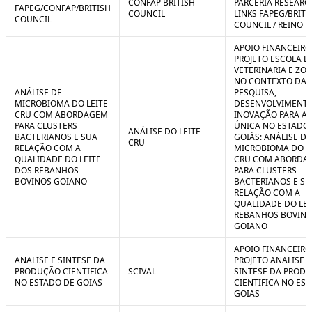
CONFAP BRITISH
PARCERIA RESEARC
FAPEG/CONFAP/BRITISH
COUNCIL
LINKS FAPEG/BRITI
COUNCIL
COUNCIL / REINO 
APOIO FINANCEIRO
PROJETO ESCOLA D
VETERINARIA E ZO
NO CONTEXTO DA
ANÁLISE DE
PESQUISA,
MICROBIOMA DO LEITE
DESENVOLVIMENTO
CRU COM ABORDAGEM
INOVAÇÃO PARA A
PARA CLUSTERS
ÚNICA NO ESTADO
ANÁLISE DO LEITE
BACTERIANOS E SUA
GOIÁS: ANÁLISE DE
CRU
RELAÇÃO COM A
MICROBIOMA DO L
QUALIDADE DO LEITE
CRU COM ABORDA
DOS REBANHOS
PARA CLUSTERS
BOVINOS GOIANO
BACTERIANOS E SU
RELAÇÃO COM A
QUALIDADE DO LEI
REBANHOS BOVIN
GOIANO
APOIO FINANCEIRO
ANALISE E SINTESE DA
PROJETO ANALISE E
PRODUÇÃO CIENTIFICA
SCIVAL
SINTESE DA PROD
NO ESTADO DE GOIAS
CIENTIFICA NO ES
GOIAS