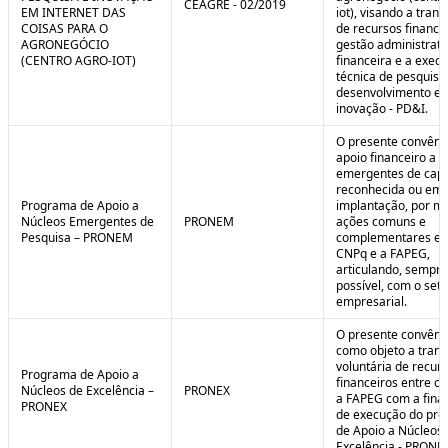
CEAGRE - 02/2019
EM INTERNET DAS
iot), visando a tran
COISAS PARA O
de recursos financei
AGRONEGÓCIO
gestão administrati
(CENTRO AGRO-IOT)
financeira e a exec
técnica de pesquisa
desenvolvimento e
inovação - PD&I.
O presente convênio
apoio financeiro a 
emergentes de cap
reconhecida ou em 
Programa de Apoio a
implantação, por m
Núcleos Emergentes de
PRONEM
ações comuns e
Pesquisa – PRONEM
complementares en
CNPq e a FAPEG,
articulando, sempr
possível, com o seto
empresarial.
O presente convêni
como objeto a trans
voluntária de recur
Programa de Apoio a
financeiros entre o
Núcleos de Excelência –
PRONEX
a FAPEG com a fina
PRONEX
de execução do pr
de Apoio a Núcleos
Excelência - PRONE