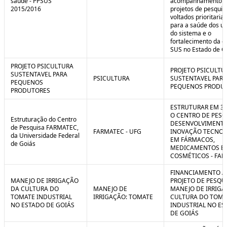
saúde - PPSUS
acompanhamento d
2015/2016
projetos de pesquis
voltados prioritari
para a saúde dos us
do sistema e o
fortalecimento da g
SUS no Estado de G
PROJETO PSICULTURA
PROJETO PSICULTU
SUSTENTAVEL PARA
PSICULTURA
SUSTENTAVEL PARA
PEQUENOS
PEQUENOS PRODU
PRODUTORES
ESTRUTURAR EM 3
O CENTRO DE PESQ
Estruturação do Centro
DESENVOLVIMENTO
de Pesquisa FARMATEC,
FARMATEC - UFG
INOVAÇÃO TECNOL
da Universidade Federal
EM FÁRMACOS,
de Goiás
MEDICAMENTOS E
COSMÉTICOS - FA
FINANCIAMENTO A
MANEJO DE IRRIGAÇÃO
PROJETO DE PESQU
DA CULTURA DO
MANEJO DE
MANEJO DE IRRIGA
TOMATE INDUSTRIAL
IRRIGAÇÃO: TOMATE
CULTURA DO TOMA
NO ESTADO DE GOIÁS
INDUSTRIAL NO ES
DE GOIÁS