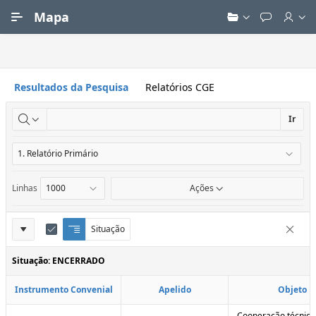
Ir para Conteúdo Principal
Mapa
Resultados da Pesquisa
Relatórios CGE
Ir
Linhas
Ações
Definições
Situação
Q
E
Remove
u
d
do
e
i
Situação: ENCERRADO
Relatório
b
t
r
a
Instrumento Convenial
Apelido
Objeto
a
r
d
C
e
o
Cooperação técnica