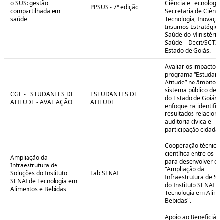
o SUS: gestão
Ciência e Tecnologi
PPSUS - 7ª edição
compartilhada em
Secretaria de Ciênci
saúde
Tecnologia, Inovaçã
Insumos Estratégic
Saúde do Ministério
Saúde – Decit/SCTI
Estado de Goiás.
Avaliar os impactos
programa “Estudant
Atitude” no âmbito 
sistema público de 
CGE - ESTUDANTES DE
ESTUDANTES DE
do Estado de Goiás
ATITUDE - AVALIAÇÃO
ATITUDE
enfoque na identifi
resultados relacion
auditoria cívica e
participação cidadã
Cooperação técnica
científica entre os 
Ampliação da
para desenvolver o 
Infraestrutura de
"Ampliação da
Soluções do Instituto
Lab SENAI
Infraestrutura de S
SENAI de Tecnologia em
do Instituto SENAI 
Alimentos e Bebidas
Tecnologia em Alim
Bebidas".
Apoio ao Beneficiár