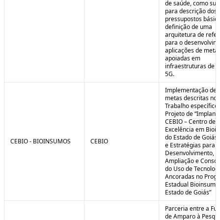
de saúde, como sub
para descrição dos
pressupostos básic
definição de uma
arquitetura de refe
para o desenvolvim
aplicações de meta
apoiadas em
infraestruturas de 
5G.
Implementação de 
metas descritas no 
Trabalho específico
Projeto de “Implant
CEBIO – Centro de
Excelência em Bioi
do Estado de Goiás 
CEBIO - BIOINSUMOS
CEBIO
e Estratégias para o
Desenvolvimento,
Ampliação e Consol
do Uso de Tecnolog
Ancoradas no Prog
Estadual Bioinsumo
Estado de Goiás”
Parceria entre a Fu
de Amparo à Pesqui