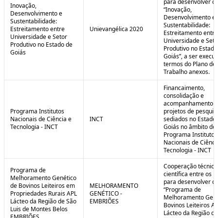
para desenvolver o 
Inovação,
“Inovação,
Desenvolvimento e
Desenvolvimento e
Sustentabilidade:
Sustentabilidade:
Estreitamento entre
Unievangélica 2020
Estreitamento entre
Universidade e Setor
Universidade e Seto
Produtivo no Estado de
Produtivo no Estado
Goiás
Goiás”, a ser execu
termos do Plano de
Trabalho anexos.
Financaimento,
consolidação e
acompanhamento d
Programa Institutos
projetos de pesquis
Nacionais de Ciência e
INCT
sediados no Estado
Tecnologia - INCT
Goiás no âmbito do
Programa Institutos
Nacionais de Ciênci
Tecnologia - INCT
Cooperação técnica
Programa de
científica entre os 
Melhoramento Genético
para desenvolver o
de Bovinos Leiteiros em
MELHORAMENTO
“Programa de
Propriedades Rurais APL
GENÉTICO -
Melhoramento Gené
Lácteo da Região de São
EMBRIÕES
Bovinos Leiteiros A
Luis de Montes Belos
Lácteo da Região d
EMBRIÕES