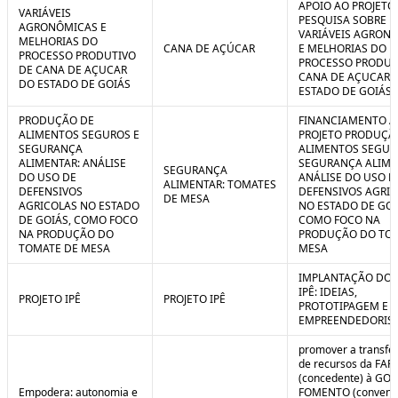
APOIO AO PROJETO
VARIÁVEIS
PESQUISA SOBRE
AGRONÔMICAS E
VARIÁVEIS AGRON
MELHORIAS DO
CANA DE AÇÚCAR
E MELHORIAS DO
PROCESSO PRODUTIVO
PROCESSO PRODUT
DE CANA DE AÇUCAR
CANA DE AÇUCAR 
DO ESTADO DE GOIÁS
ESTADO DE GOIÁS
PRODUÇÃO DE
FINANCIAMENTO A
ALIMENTOS SEGUROS E
PROJETO PRODUÇÃ
SEGURANÇA
ALIMENTOS SEGUR
ALIMENTAR: ANÁLISE
SEGURANÇA ALIME
SEGURANÇA
DO USO DE
ANÁLISE DO USO D
ALIMENTAR: TOMATES
DEFENSIVOS
DEFENSIVOS AGRI
DE MESA
AGRICOLAS NO ESTADO
NO ESTADO DE GOI
DE GOIÁS, COMO FOCO
COMO FOCO NA
NA PRODUÇÃO DO
PRODUÇÃO DO TO
TOMATE DE MESA
MESA
IMPLANTAÇÃO DO 
IPÊ: IDEIAS,
PROJETO IPÊ
PROJETO IPÊ
PROTOTIPAGEM E
EMPREENDEDORIS
promover a transfe
de recursos da FAP
(concedente) à GOI
Empodera: autonomia e
FOMENTO (convene