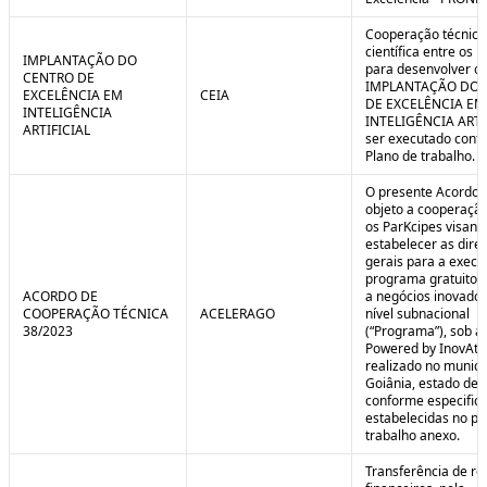
Cooperação técnica
científica entre os 
IMPLANTAÇÃO DO
para desenvolver o 
CENTRO DE
IMPLANTAÇÃO DO 
EXCELÊNCIA EM
CEIA
DE EXCELÊNCIA EM
INTELIGÊNCIA
INTELIGÊNCIA ARTI
ARTIFICIAL
ser executado conf
Plano de trabalho.
O presente Acordo 
objeto a cooperação
os ParKcipes visand
estabelecer as diret
gerais para a execu
programa gratuito 
ACORDO DE
a negócios inovado
COOPERAÇÃO TÉCNICA
ACELERAGO
nível subnacional
38/2023
(“Programa”), sob a
Powered by InovAtiv
realizado no municí
Goiânia, estado de 
conforme especific
estabelecidas no pl
trabalho anexo.
Transferência de re