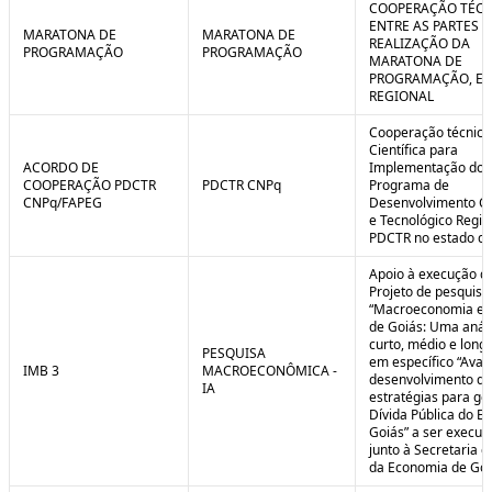
COOPERAÇÃO TÉCN
ENTRE AS PARTES P
MARATONA DE
MARATONA DE
REALIZAÇÃO DA
PROGRAMAÇÃO
PROGRAMAÇÃO
MARATONA DE
PROGRAMAÇÃO, EM
REGIONAL
Cooperação técnica
Científica para
ACORDO DE
Implementação do
COOPERAÇÃO PDCTR
PDCTR CNPq
Programa de
CNPq/FAPEG
Desenvolvimento Cie
e Tecnológico Region
PDCTR no estado de
Apoio à execução d
Projeto de pesquisa
“Macroeconomia e 
de Goiás: Uma anál
curto, médio e longo
PESQUISA
em específico “Aval
IMB 3
MACROECONÔMICA -
desenvolvimento de
IA
estratégias para ge
Dívida Pública do E
Goiás” a ser execut
junto à Secretaria 
da Economia de Goi