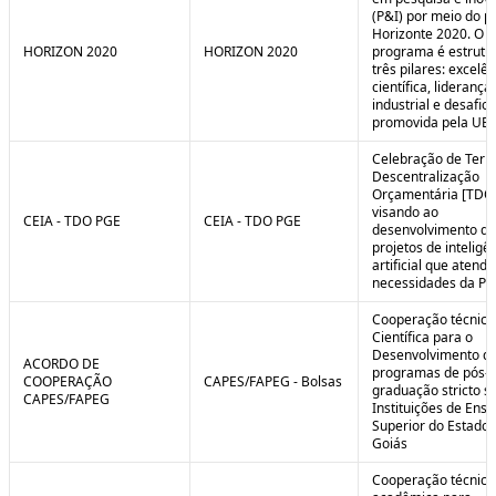
(P&I) por meio do 
Horizonte 2020. O
HORIZON 2020
HORIZON 2020
programa é estrut
três pilares: excelên
científica, liderança
industrial e desafio
promovida pela UE.
Celebração de Ter
Descentralização
Orçamentária [TDO
visando ao
CEIA - TDO PGE
CEIA - TDO PGE
desenvolvimento de
projetos de inteligê
artificial que atend
necessidades da PG
Cooperação técnica
Científica para o
Desenvolvimento d
ACORDO DE
programas de pós-
COOPERAÇÃO
CAPES/FAPEG - Bolsas
graduação stricto 
CAPES/FAPEG
Instituições de Ensi
Superior do Estado 
Goiás
Cooperação técnica