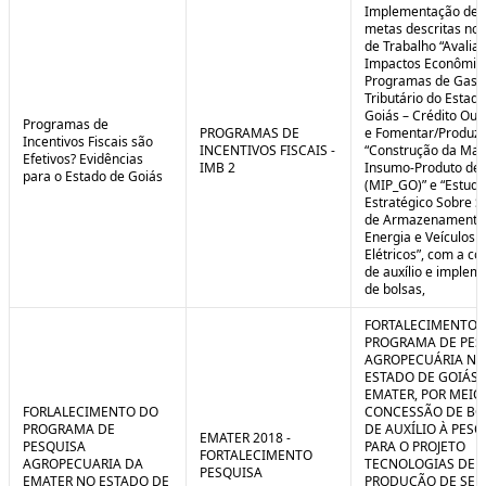
Implementação de 
metas descritas nos
de Trabalho “Avalia
Impactos Econômic
Programas de Gast
Tributário do Estad
Goiás – Crédito Ou
Programas de
PROGRAMAS DE
e Fomentar/Produzir
Incentivos Fiscais são
INCENTIVOS FISCAIS -
“Construção da Matr
Efetivos? Evidências
IMB 2
Insumo-Produto de 
para o Estado de Goiás
(MIP_GO)” e “Estudo
Estratégico Sobre S
de Armazenamento
Energia e Veículos
Elétricos”, com a c
de auxílio e implem
de bolsas,
FORTALECIMENTO 
PROGRAMA DE PES
AGROPECUÁRIA NO
ESTADO DE GOIÁS 
EMATER, POR MEIO
FORLALECIMENTO DO
CONCESSÃO DE BO
PROGRAMA DE
DE AUXÍLIO À PESQ
EMATER 2018 -
PESQUISA
PARA O PROJETO
FORTALECIMENTO
AGROPECUARIA DA
TECNOLOGIAS DE
PESQUISA
EMATER NO ESTADO DE
PRODUÇÃO DE SE