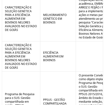
C
n
acadêmica, EMBRA
o
t
CARACTERIZAÇÃO E
ARROZ E FEIJÃO / F
n
r
SELEÇÃO GENETICA
para a implementaç
t
o
PARA A EFICIÊNCIA
MELHORAMENTO
ações e metas para
r
l
ALIMENTAR EM
GENÉTICO EM
atendimento ao pro
o
B
BOVINOS NELORES
BOVINOS
pesquisa “Caracteri
l
r
AVALIADOS NO ESTADO
Seleção Genética p
e
e
DE GOIÁS
Eficiência Alimenta
:
a
Bovinos Nelores Av
S
k
no Estado de Goiás”
i
t
CARACTERIZAÇÃO E
u
SELEÇÃO GENETICA
a
PARA A EFICIÊNCIA
EFICIÊNCIA
ç
ALIMENTAR EM
ALIMENTAR EM
ã
BOVINOS NELORES
BOVINOS
o
AVALIADOS NO ESTADO
DE GOIÁS
O presente Convêni
como objeto implan
Programa de Pesqui
o SUS: Gestão
compartilhada em s
Programa de Pesquisa
PPSUS 2015/2016, 
para o SUS: Gestão
âmbito do Estado de
PPSUS - GESTÃO
compartilhada em
mediante seleção, a
COMPARTILHADA