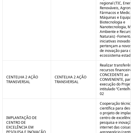
regional (TIC, Energ
Renováveis, Agrone
Fármacos e Medica
Máquinas e Equipa
Biotecnologia e
Nanotecnologia, Me
Ambiente e Recurso
Naturais) -Fomenta
iniciativas inovador
pertençam a novos
de inovação para o
ecossistema estadu
Realizar transferênc
recursos financeiros
CONCEDENTE ao
CENTELHA 2 AÇÃO
CENTELHA 2 AÇÃO
CONVENENTE, para
TRANSVERSAL
TRANSVERSAL
execução do Projet
intitulado “Centelha
02
Cooperação técnica
científica para dese
o projeto de implan
IMPLANTAÇÃO DE
centro de excelênc
CENTRO DE
pesquisa e inovaçã
EXCELÊNCIA EM
internet das coisas 
PESQUISA E INOVAÇÃO
agronegócio (centro