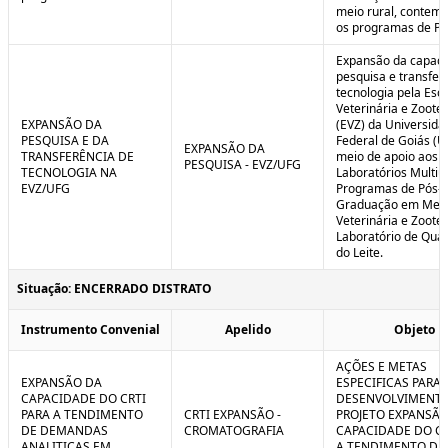
meio rural, contem
os programas de P
Expansão da capaci
pesquisa e transfer
tecnologia pela Esc
Veterinária e Zoote
EXPANSÃO DA
(EVZ) da Universida
PESQUISA E DA
Federal de Goiás (U
EXPANSÃO DA
TRANSFERÊNCIA DE
meio de apoio aos
PESQUISA - EVZ/UFG
TECNOLOGIA NA
Laboratórios Multiu
EVZ/UFG
Programas de Pós-
Graduação em Medi
Veterinária e Zoote
Laboratório de Qua
do Leite.
Situação: ENCERRADO DISTRATO
Instrumento Convenial
Apelido
Objeto
AÇÕES E METAS
EXPANSÃO DA
ESPECIFICAS PARA 
CAPACIDADE DO CRTI
DESENVOLVIMENT
PARA A TENDIMENTO
CRTI EXPANSÃO -
PROJETO EXPANSÃO
DE DEMANDAS
CROMATOGRAFIA
CAPACIDADE DO CR
ANALITICAS EM
A TENDIMENTO DE