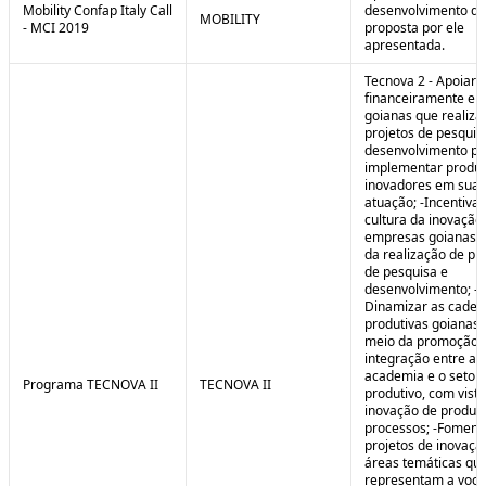
Mobility Confap Italy Call
desenvolvimento da
MOBILITY
- MCI 2019
proposta por ele
apresentada.
Tecnova 2 - Apoiar
financeiramente e
goianas que realiz
projetos de pesquis
desenvolvimento pa
implementar produ
inovadores em sua 
atuação; -Incentivar
cultura da inovação
empresas goianas 
da realização de pr
de pesquisa e
desenvolvimento; -
Dinamizar as cadei
produtivas goianas 
meio da promoção 
integração entre a
academia e o setor
Programa TECNOVA II
TECNOVA II
produtivo, com vista
inovação de produt
processos; -Foment
projetos de inovaç
áreas temáticas qu
representam a voc