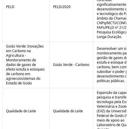
significativamente 
PELD
PELD/2020
desenvolvimento cie
e tecnológico do Paí
âmbito da Chamad
CNPq/MCTI/CONFA
FAPs/PELD nº 21/20
Pesquisa Ecológica 
Longa Duração.
Goiás Verde: Inovações
Desenvolver um sis
em Carbono na
monitoramento par
Agricultura -
gestão de gases de 
Monitoramento de
estufa e estoque de
dados de gases de
Goiás Verde - Carbono
carbono, bem como
efeito estufa e estoques
subsidiar o poder p
de carbono em
desenvolvimento de
agroecossistemas do
políticas públicas.
Estado de Goiás
Expansão da capaci
pesquisa e transfer
tecnologia pela Esc
Veterinária e Zoote
Qualidade do Leite
Qualidade do Leite
(EVZ) da Universida
Federal de Goiás (U
meio de apoio ao
Laboratório de Qua