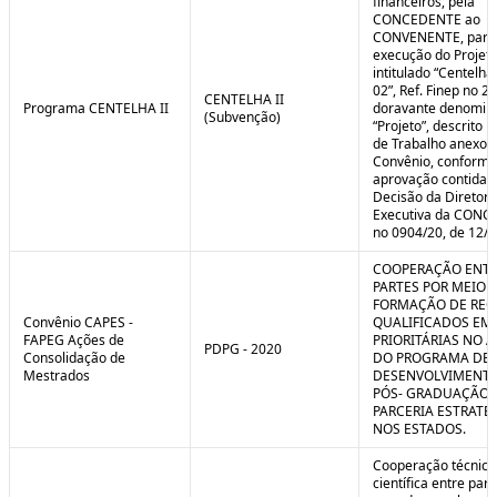
financeiros, pela
CONCEDENTE ao
CONVENENTE, para
execução do Projet
intitulado “Centelha
02”, Ref. Finep no 2
CENTELHA II
Programa CENTELHA II
doravante denomin
(Subvenção)
“Projeto”, descrito 
de Trabalho anexo a
Convênio, conforme
aprovação contida 
Decisão da Diretori
Executiva da CON
no 0904/20, de 12/1
COOPERAÇÃO ENTR
PARTES POR MEIO 
FORMAÇÃO DE REC
Convênio CAPES -
QUALIFICADOS EM
FAPEG Ações de
PRIORITÁRIAS NO 
PDPG - 2020
Consolidação de
DO PROGRAMA DE
Mestrados
DESENVOLVIMENT
PÓS- GRADUAÇÃO (
PARCERIA ESTRATÉ
NOS ESTADOS.
Cooperação técnica
científica entre par