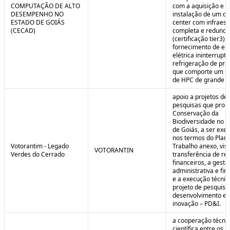
COMPUTAÇÃO DE ALTO
com a aquisição e
DESEMPENHO NO
instalação de um da
ESTADO DE GOIÁS
center com infraest
(CECAD)
completa e redunda
(certificação tier3) 
fornecimento de en
elétrica ininterrupta
refrigeração de pre
que comporte um s
de HPC de grande po
apoio a projetos de
pesquisas que pro
Conservação da
Biodiversidade no E
de Goiás, a ser exe
nos termos do Plan
Votorantim - Legado
Trabalho anexo, vis
VOTORANTIN
Verdes do Cerrado
transferência de re
financeiros, a gestã
administrativa e fin
e a execução técnic
projeto de pesquisa
desenvolvimento e
inovação – PD&I.
a cooperação técnic
científica entre os 