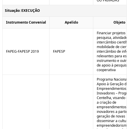
OU PRIVADAS
Situação: EXECUÇÃO
Instrumento Convenial
Apelido
Objeto
Financiar projetos d
pesquisa, atividade
intercâmbio científi
mobilidade de cienti
FAPEG-FAPESP 2019
FAPESP
intercâmbio de inf
relevantes para est
instrumento e outra
de apoio à pesquisa
cooperativa
Programa Nacional
Apoio à Geração de
Empreendimentos
Inovadores – Prog
Centelha, visando e
a criação de
empreendimentos
inovadores a partir 
geração de novas id
disseminar a cultur
empreendedorismo