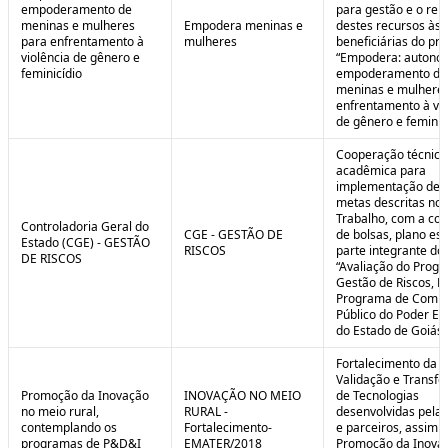
empoderamento de
para gestão e o rep
meninas e mulheres
Empodera meninas e
destes recursos às
para enfrentamento à
mulheres
beneficiárias do pro
violência de gênero e
“Empodera: autono
feminicídio
empoderamento de
meninas e mulheres
enfrentamento à vio
de gênero e feminicí
Cooperação técnica
acadêmica para
implementação de 
metas descritas no 
Trabalho, com a co
Controladoria Geral do
CGE - GESTÃO DE
de bolsas, plano est
Estado (CGE) - GESTÃO
RISCOS
parte integrante do 
DE RISCOS
“Avaliação do Prog
Gestão de Riscos, Ei
Programa de Compl
Público do Poder Ex
do Estado de Goiás”
Fortalecimento da P
Validação e Transfe
Promoção da Inovação
INOVAÇÃO NO MEIO
de Tecnologias
no meio rural,
RURAL -
desenvolvidas pela
contemplando os
Fortalecimento-
e parceiros, assim 
programas de P&D&I
EMATER/2018
Promoção da Inova