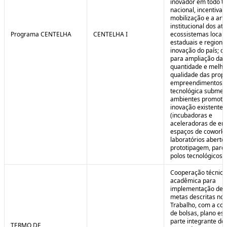
inovador em todo ter
nacional, incentivan
mobilização e a art
institucional dos at
Programa CENTELHA
CENTELHA I
ecossistemas locais
estaduais e regiona
inovação do país; co
para ampliação da
quantidade e melho
qualidade das prop
empreendimentos d
tecnológica submet
ambientes promoto
inovação existentes
(incubadoras e
aceleradoras de em
espaços de coworki
laboratórios aberto
prototipagem, parq
polos tecnológicos et
Cooperação técnica
acadêmica para
implementação de 
metas descritas no 
Trabalho, com a co
de bolsas, plano est
parte integrante do 
TERMO DE