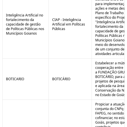
para implementaçã
ações e metas descr
Plano de Trabalho
Inteligência Artificial no
específico do Projet
fortalecimento da
CIAP - Inteligência
"Inteligência Artifici
capacidade de gestão
Artificial em Políticas
fortalecimento da
de Políticas Públicas nos
Públicas
capacidade de gest
Municípios Goianos
Políticas Públicas n
Municípios Goianos
meio do desenvolvi
de um conjunto de
atividades articulad
Estabelecer a mútu
cooperação entre F
a FUNDAÇÃO GRU
BOTICÁRIO, para ap
BOTICARIO
BOTICÁRIO
projetos de pesquis
e aplicada na área 
Conservação da Na
no Estado de Goiás.
Propiciar a atuação
conjunta do CNPq e
FAPEG, no sentido 
cofinanciar, no esta
Goiás, projetos que
contribuir