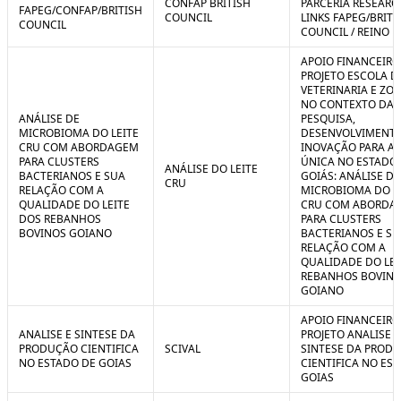
CONFAP BRITISH
PARCERIA RESEARC
FAPEG/CONFAP/BRITISH
COUNCIL
LINKS FAPEG/BRITI
COUNCIL
COUNCIL / REINO 
APOIO FINANCEIRO
PROJETO ESCOLA D
VETERINARIA E ZO
NO CONTEXTO DA
ANÁLISE DE
PESQUISA,
MICROBIOMA DO LEITE
DESENVOLVIMENTO
CRU COM ABORDAGEM
INOVAÇÃO PARA A
PARA CLUSTERS
ÚNICA NO ESTADO
ANÁLISE DO LEITE
BACTERIANOS E SUA
GOIÁS: ANÁLISE DE
CRU
RELAÇÃO COM A
MICROBIOMA DO L
QUALIDADE DO LEITE
CRU COM ABORDA
DOS REBANHOS
PARA CLUSTERS
BOVINOS GOIANO
BACTERIANOS E SU
RELAÇÃO COM A
QUALIDADE DO LEI
REBANHOS BOVIN
GOIANO
APOIO FINANCEIRO
ANALISE E SINTESE DA
PROJETO ANALISE E
PRODUÇÃO CIENTIFICA
SCIVAL
SINTESE DA PROD
NO ESTADO DE GOIAS
CIENTIFICA NO ES
GOIAS