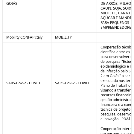
GOIÁS
DE ARROZ, MILHO, F
CAUPI, SOJA, SORG
MILHETO, CANA DE
AÇÚCAR E MANDI
PARA PEQUENOS
EMPREENDEDORES 
Mobility CONFAP Italy
MOBILITY
Cooperação técnica
científica entre os 
para desenvolver o 
de pesquisa "Estud
epidemiológico e m
da infecção pelo SA
2 em Goiás" a ser
executado nos term
SARS-CoV-2 - COVID
SARS-CoV-2 - COVID
Plano de Trabalho a
visando a transferê
recursos financeiros
gestão administrati
financeira e a exec
técnica de projeto d
pesquisa, desenvol
e inovação - PD&l.
Cooperação interna
em pesquisa e inov