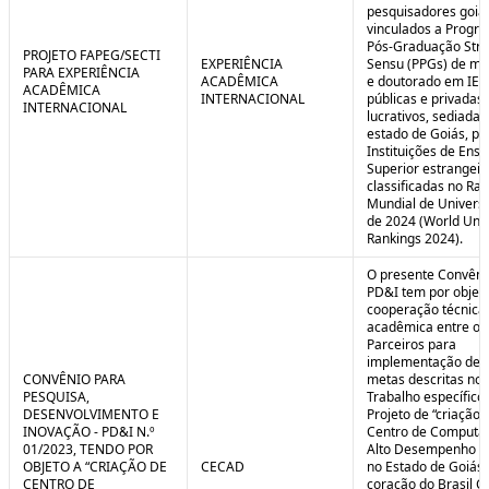
pesquisadores goia
vinculados a Progr
Pós-Graduação Stri
PROJETO FAPEG/SECTI
EXPERIÊNCIA
Sensu (PPGs) de me
PARA EXPERIÊNCIA
ACADÊMICA
e doutorado em IES
ACADÊMICA
INTERNACIONAL
públicas e privadas
INTERNACIONAL
lucrativos, sediadas
estado de Goiás, pa
Instituições de Ensi
Superior estrangei
classificadas no Ra
Mundial de Univers
de 2024 (World Univ
Rankings 2024).
O presente Convêni
PD&I tem por objet
cooperação técnica
acadêmica entre os
Parceiros para
implementação de 
CONVÊNIO PARA
metas descritas no 
PESQUISA,
Trabalho específico
DESENVOLVIMENTO E
Projeto de “criação 
INOVAÇÃO - PD&I N.º
Centro de Computa
01/2023, TENDO POR
Alto Desempenho (
OBJETO A “CRIAÇÃO DE
CECAD
no Estado de Goiás,
CENTRO DE
coração do Brasil Ce