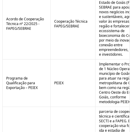
Estado de Goiás (F
SEBRAE para apoiar
novos negócios ino
e sustentáveis, agr
Acordo de Cooperação
Cooperação Técnica
valor às empresas 
Técnica nº 22/2025 -
FAPEG/SEBRAE
região e fortalecer 
FAPEG/SEBRAE
ecossistema de
bioeconomia do Cer
por meio da inovaçã
conexão entre
empreendedores, 
e investidores.
Implementar o Pro
de 1 Núcleo Operac
município de Goiâni
Programa de
para atuar na regiã
Qualificação para
PEIEX
metropolitana de Go
Exportação – PEIEX
bem como na regiã
Centro Oeste do Es
Goiás, conforme
metodologia PEIEX.
parceria de cooper
técnica e científica 
SECTI e a FAPEG. E
cooperação visa fo
ida e estadia de