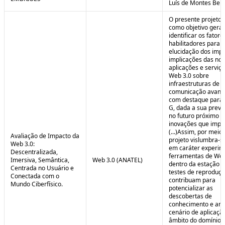
Luís de Montes Belo
O presente projeto
como objetivo geral
identificar os fatore
habilitadores para a
elucidação dos impa
implicações das no
aplicações e serviç
Web 3.0 sobre
infraestruturas de
comunicação avanç
com destaque para 
G, dada a sua preva
no futuro próximo e
inovações que impul
(...)Assim, por meio
Avaliação de Impacto da
projeto vislumbra-se
Web 3.0:
em caráter experim
Descentralizada,
ferramentas de Web
Imersiva, Semântica,
Web 3.0 (ANATEL)
dentro da estação 
Centrada no Usuário e
testes de reproduç
Conectada com o
contribuam para
Mundo Ciberfísico.
potencializar as
descobertas de
conhecimento e aná
cenário de aplicaçã
âmbito do domínio v