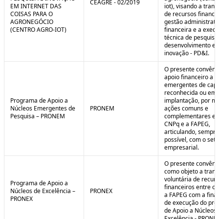
CEAGRE - 02/2019
EM INTERNET DAS
iot), visando a tran
COISAS PARA O
de recursos financei
AGRONEGÓCIO
gestão administrati
(CENTRO AGRO-IOT)
financeira e a exec
técnica de pesquisa
desenvolvimento e
inovação - PD&I.
O presente convênio
apoio financeiro a 
emergentes de cap
reconhecida ou em 
Programa de Apoio a
implantação, por m
Núcleos Emergentes de
PRONEM
ações comuns e
Pesquisa – PRONEM
complementares en
CNPq e a FAPEG,
articulando, sempr
possível, com o seto
empresarial.
O presente convêni
como objeto a trans
voluntária de recur
Programa de Apoio a
financeiros entre o
Núcleos de Excelência –
PRONEX
a FAPEG com a fina
PRONEX
de execução do pr
de Apoio a Núcleos
Excelência - PRONE