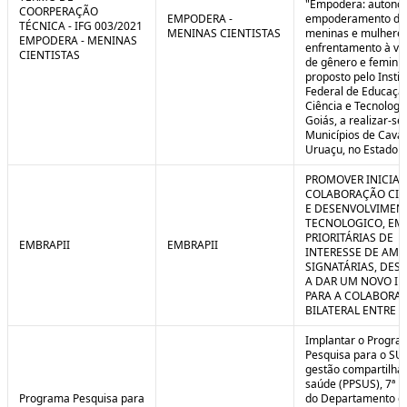
"Empodera: autono
COORPERAÇÃO
EMPODERA -
empoderamento de
TÉCNICA - IFG 003/2021
MENINAS CIENTISTAS
meninas e mulheres
EMPODERA - MENINAS
enfrentamento à vio
CIENTISTAS
de gênero e feminicí
proposto pelo Instit
Federal de Educaçã
Ciência e Tecnologi
Goiás, a realizar-se
Municípios de Caval
Uruaçu, no Estado d
PROMOVER INICIAT
COLABORAÇÃO CIE
E DESENVOLVIMEN
TECNOLOGICO, EM
PRIORITÁRIAS DE
EMBRAPII
EMBRAPII
INTERESSE DE AMB
SIGNATÁRIAS, DES
A DAR UM NOVO I
PARA A COLABORA
BILATERAL ENTRE 
Implantar o Progra
Pesquisa para o SU
gestão compartilha
saúde (PPSUS), 7ª E
Programa Pesquisa para
do Departamento d