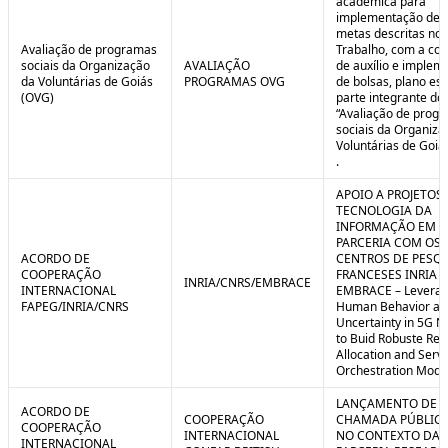
acadêmica para
implementação de 
metas descritas no 
Avaliação de programas
Trabalho, com a co
sociais da Organização
AVALIAÇÃO
de auxílio e implem
da Voluntárias de Goiás
PROGRAMAS OVG
de bolsas, plano est
(OVG)
parte integrante do 
“Avaliação de prog
sociais da Organiza
Voluntárias de Goiá
.
APOIO A PROJETOS
TECNOLOGIA DA
INFORMAÇÃO EM
PARCERIA COM OS
ACORDO DE
CENTROS DE PESQ
COOPERAÇÃO
FRANCESES INRIA E
INRIA/CNRS/EMBRACE
INTERNACIONAL
EMBRACE – Leverag
FAPEG/INRIA/CNRS
Human Behavior an
Uncertainty in 5G N
to Buid Robuste Re
Allocation and Serv
Orchestration Mode
LANÇAMENTO DE
ACORDO DE
COOPERAÇÃO
CHAMADA PÚBLICA
COOPERAÇÃO
INTERNACIONAL
NO CONTEXTO DA
INTERNACIONAL