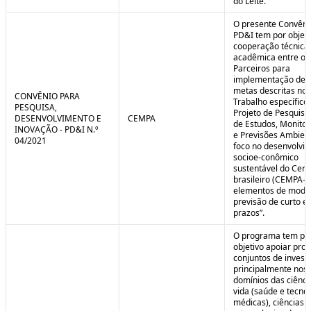
do Leite.
O presente Convêni
PD&I tem por objet
cooperação técnica
acadêmica entre os
Parceiros para
implementação de 
metas descritas no 
CONVÊNIO PARA
Trabalho específico
PESQUISA,
Projeto de Pesquisa
DESENVOLVIMENTO E
CEMPA
de Estudos, Monito
INOVAÇÃO - PD&I N.º
e Previsões Ambien
04/2021
foco no desenvolvi
socioe-conômico
sustentável do Cer
brasileiro (CEMPA-C
elementos de mode
previsão de curto e
prazos”.
O programa tem po
objetivo apoiar proj
conjuntos de invest
principalmente nos
domínios das ciênci
vida (saúde e tecno
médicas), ciências a