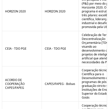
(P&I) por meio do 
Horizonte 2020. O
HORIZON 2020
HORIZON 2020
programa é estrut
três pilares: excelên
científica, liderança
industrial e desafio
promovida pela UE.
Celebração de Ter
Descentralização
Orçamentária [TDO
visando ao
CEIA - TDO PGE
CEIA - TDO PGE
desenvolvimento de
projetos de inteligê
artificial que atend
necessidades da PG
Cooperação técnica
Científica para o
Desenvolvimento d
ACORDO DE
programas de pós-
COOPERAÇÃO
CAPES/FAPEG - Bolsas
graduação stricto 
CAPES/FAPEG
Instituições de Ensi
Superior do Estado 
Goiás
Cooperação técnica