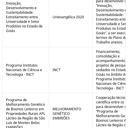
para desenvolver o 
Inovação,
“Inovação,
Desenvolvimento e
Desenvolvimento e
Sustentabilidade:
Sustentabilidade:
Estreitamento entre
Unievangélica 2020
Estreitamento entre
Universidade e Setor
Universidade e Seto
Produtivo no Estado de
Produtivo no Estado
Goiás
Goiás”, a ser execu
termos do Plano de
Trabalho anexos.
Financaimento,
consolidação e
acompanhamento d
Programa Institutos
projetos de pesquis
Nacionais de Ciência e
INCT
sediados no Estado
Tecnologia - INCT
Goiás no âmbito do
Programa Institutos
Nacionais de Ciênci
Tecnologia - INCT
Cooperação técnica
Programa de
científica entre os 
Melhoramento Genético
para desenvolver o
de Bovinos Leiteiros em
MELHORAMENTO
“Programa de
Propriedades Rurais APL
GENÉTICO -
Melhoramento Gené
Lácteo da Região de São
EMBRIÕES
Bovinos Leiteiros A
Luis de Montes Belos
Lácteo da Região d
EMBRIÕES