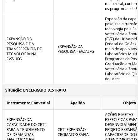
meio rural, contem
os programas de P
Expansão da capaci
pesquisa e transfer
tecnologia pela Esc
Veterinária e Zoote
EXPANSÃO DA
(EVZ) da Universida
PESQUISA E DA
Federal de Goiás (U
EXPANSÃO DA
TRANSFERÊNCIA DE
meio de apoio aos
PESQUISA - EVZ/UFG
TECNOLOGIA NA
Laboratórios Multiu
EVZ/UFG
Programas de Pós-
Graduação em Medi
Veterinária e Zoote
Laboratório de Qua
do Leite.
Situação: ENCERRADO DISTRATO
Instrumento Convenial
Apelido
Objeto
AÇÕES E METAS
EXPANSÃO DA
ESPECIFICAS PARA 
CAPACIDADE DO CRTI
DESENVOLVIMENT
PARA A TENDIMENTO
CRTI EXPANSÃO -
PROJETO EXPANSÃO
DE DEMANDAS
CROMATOGRAFIA
CAPACIDADE DO CR
ANALITICAS EM
A TENDIMENTO DE