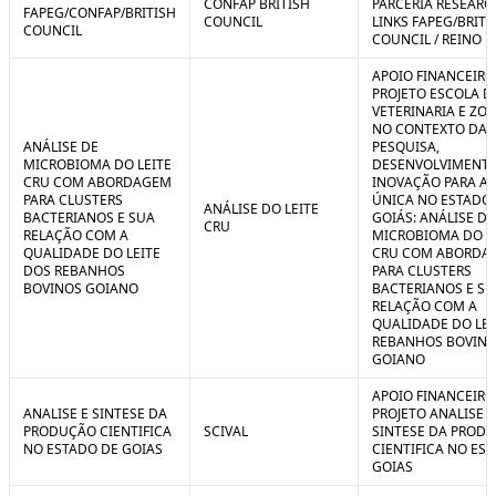
CONFAP BRITISH
PARCERIA RESEARC
FAPEG/CONFAP/BRITISH
COUNCIL
LINKS FAPEG/BRITI
COUNCIL
COUNCIL / REINO 
APOIO FINANCEIRO
PROJETO ESCOLA D
VETERINARIA E ZO
NO CONTEXTO DA
ANÁLISE DE
PESQUISA,
MICROBIOMA DO LEITE
DESENVOLVIMENTO
CRU COM ABORDAGEM
INOVAÇÃO PARA A
PARA CLUSTERS
ÚNICA NO ESTADO
ANÁLISE DO LEITE
BACTERIANOS E SUA
GOIÁS: ANÁLISE DE
CRU
RELAÇÃO COM A
MICROBIOMA DO L
QUALIDADE DO LEITE
CRU COM ABORDA
DOS REBANHOS
PARA CLUSTERS
BOVINOS GOIANO
BACTERIANOS E SU
RELAÇÃO COM A
QUALIDADE DO LEI
REBANHOS BOVIN
GOIANO
APOIO FINANCEIRO
ANALISE E SINTESE DA
PROJETO ANALISE E
PRODUÇÃO CIENTIFICA
SCIVAL
SINTESE DA PROD
NO ESTADO DE GOIAS
CIENTIFICA NO ES
GOIAS