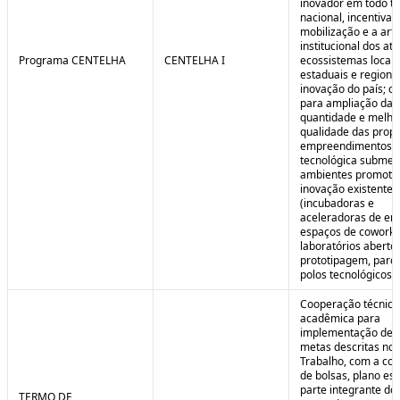
inovador em todo ter
nacional, incentivan
mobilização e a art
institucional dos at
Programa CENTELHA
CENTELHA I
ecossistemas locais
estaduais e regiona
inovação do país; co
para ampliação da
quantidade e melho
qualidade das prop
empreendimentos d
tecnológica submet
ambientes promoto
inovação existentes
(incubadoras e
aceleradoras de em
espaços de coworki
laboratórios aberto
prototipagem, parq
polos tecnológicos et
Cooperação técnica
acadêmica para
implementação de 
metas descritas no 
Trabalho, com a co
de bolsas, plano est
parte integrante do 
TERMO DE