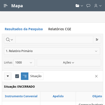
Ir para Conteúdo Principal
Mapa
Resultados da Pesquisa
Relatórios CGE
Ir
Linhas
Ações
Definições
Situação
Q
E
Remove
u
d
do
e
i
Situação: ENCERRADO
Relatório
b
t
r
a
Instrumento Convenial
Apelido
Objeto
a
r
d
C
e
o
Cooperação técnica