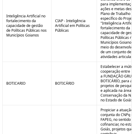
para implementaçã
ações e metas descr
Plano de Trabalho
Inteligência Artificial no
específico do Projet
fortalecimento da
CIAP - Inteligência
"Inteligência Artifici
capacidade de gestão
Artificial em Políticas
fortalecimento da
de Políticas Públicas nos
Públicas
capacidade de gest
Municípios Goianos
Políticas Públicas n
Municípios Goianos
meio do desenvolvi
de um conjunto de
atividades articulad
Estabelecer a mútu
cooperação entre F
a FUNDAÇÃO GRU
BOTICÁRIO, para ap
BOTICARIO
BOTICÁRIO
projetos de pesquis
e aplicada na área 
Conservação da Na
no Estado de Goiás.
Propiciar a atuação
conjunta do CNPq e
FAPEG, no sentido 
cofinanciar, no esta
Goiás, projetos que
contribuir