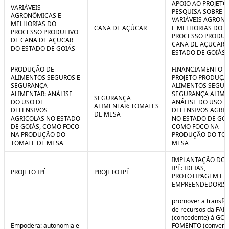
APOIO AO PROJETO
VARIÁVEIS
PESQUISA SOBRE
AGRONÔMICAS E
VARIÁVEIS AGRON
MELHORIAS DO
CANA DE AÇÚCAR
E MELHORIAS DO
PROCESSO PRODUTIVO
PROCESSO PRODUT
DE CANA DE AÇUCAR
CANA DE AÇUCAR 
DO ESTADO DE GOIÁS
ESTADO DE GOIÁS
PRODUÇÃO DE
FINANCIAMENTO A
ALIMENTOS SEGUROS E
PROJETO PRODUÇÃ
SEGURANÇA
ALIMENTOS SEGUR
ALIMENTAR: ANÁLISE
SEGURANÇA ALIME
SEGURANÇA
DO USO DE
ANÁLISE DO USO D
ALIMENTAR: TOMATES
DEFENSIVOS
DEFENSIVOS AGRI
DE MESA
AGRICOLAS NO ESTADO
NO ESTADO DE GOI
DE GOIÁS, COMO FOCO
COMO FOCO NA
NA PRODUÇÃO DO
PRODUÇÃO DO TO
TOMATE DE MESA
MESA
IMPLANTAÇÃO DO 
IPÊ: IDEIAS,
PROJETO IPÊ
PROJETO IPÊ
PROTOTIPAGEM E
EMPREENDEDORIS
promover a transfe
de recursos da FAP
(concedente) à GOI
Empodera: autonomia e
FOMENTO (convene