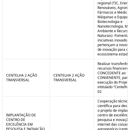
regional (TIC, Energ
Renováveis, Agrone
Fármacos e Medica
Máquinas e Equipa
Biotecnologia e
Nanotecnologia, Me
Ambiente e Recurso
Naturais) -Fomenta
iniciativas inovador
pertençam a novos
de inovação para o
ecossistema estadu
Realizar transferênc
recursos financeiros
CONCEDENTE ao
CENTELHA 2 AÇÃO
CENTELHA 2 AÇÃO
CONVENENTE, para
TRANSVERSAL
TRANSVERSAL
execução do Projet
intitulado “Centelha
02
Cooperação técnica
científica para dese
o projeto de implan
IMPLANTAÇÃO DE
centro de excelênc
CENTRO DE
pesquisa e inovaçã
EXCELÊNCIA EM
internet das coisas 
PESQUISA E INOVAÇÃO
agronegócio (centro