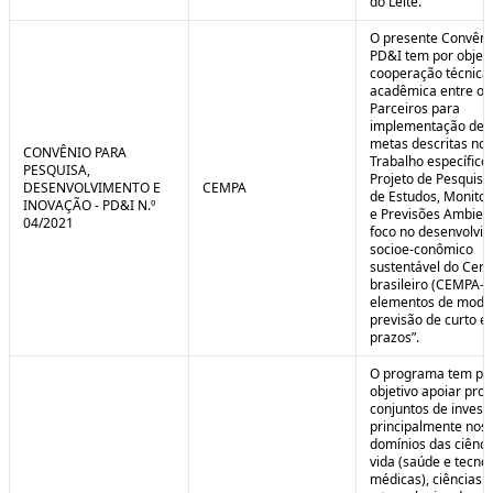
do Leite.
O presente Convêni
PD&I tem por objet
cooperação técnica
acadêmica entre os
Parceiros para
implementação de 
metas descritas no 
CONVÊNIO PARA
Trabalho específico
PESQUISA,
Projeto de Pesquisa
DESENVOLVIMENTO E
CEMPA
de Estudos, Monito
INOVAÇÃO - PD&I N.º
e Previsões Ambien
04/2021
foco no desenvolvi
socioe-conômico
sustentável do Cer
brasileiro (CEMPA-C
elementos de mode
previsão de curto e
prazos”.
O programa tem po
objetivo apoiar proj
conjuntos de invest
principalmente nos
domínios das ciênci
vida (saúde e tecno
médicas), ciências a