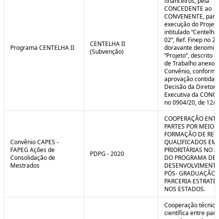
financeiros, pela
CONCEDENTE ao
CONVENENTE, para
execução do Projet
intitulado “Centelha
02”, Ref. Finep no 2
CENTELHA II
Programa CENTELHA II
doravante denomin
(Subvenção)
“Projeto”, descrito 
de Trabalho anexo a
Convênio, conforme
aprovação contida 
Decisão da Diretori
Executiva da CON
no 0904/20, de 12/1
COOPERAÇÃO ENTR
PARTES POR MEIO 
FORMAÇÃO DE REC
Convênio CAPES -
QUALIFICADOS EM
FAPEG Ações de
PRIORITÁRIAS NO 
PDPG - 2020
Consolidação de
DO PROGRAMA DE
Mestrados
DESENVOLVIMENT
PÓS- GRADUAÇÃO (
PARCERIA ESTRATÉ
NOS ESTADOS.
Cooperação técnica
científica entre par