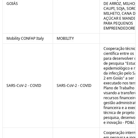
GOIÁS
DE ARROZ, MILHO, F
CAUPI, SOJA, SORG
MILHETO, CANA DE
AÇÚCAR E MANDI
PARA PEQUENOS
EMPREENDEDORES 
Mobility CONFAP Italy
MOBILITY
Cooperação técnica
científica entre os 
para desenvolver o 
de pesquisa "Estud
epidemiológico e m
da infecção pelo SA
2 em Goiás" a ser
executado nos term
SARS-CoV-2 - COVID
SARS-CoV-2 - COVID
Plano de Trabalho a
visando a transferê
recursos financeiros
gestão administrati
financeira e a exec
técnica de projeto d
pesquisa, desenvol
e inovação - PD&l.
Cooperação interna
em pesquisa e inov