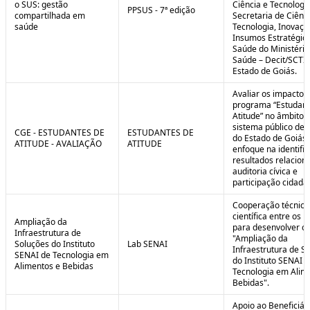
o SUS: gestão
Ciência e Tecnologi
PPSUS - 7ª edição
compartilhada em
Secretaria de Ciênci
saúde
Tecnologia, Inovaçã
Insumos Estratégic
Saúde do Ministério
Saúde – Decit/SCTI
Estado de Goiás.
Avaliar os impactos
programa “Estudant
Atitude” no âmbito 
sistema público de 
CGE - ESTUDANTES DE
ESTUDANTES DE
do Estado de Goiás
ATITUDE - AVALIAÇÃO
ATITUDE
enfoque na identifi
resultados relacion
auditoria cívica e
participação cidadã
Cooperação técnica
científica entre os 
Ampliação da
para desenvolver o 
Infraestrutura de
"Ampliação da
Soluções do Instituto
Lab SENAI
Infraestrutura de S
SENAI de Tecnologia em
do Instituto SENAI 
Alimentos e Bebidas
Tecnologia em Alim
Bebidas".
Apoio ao Beneficiár