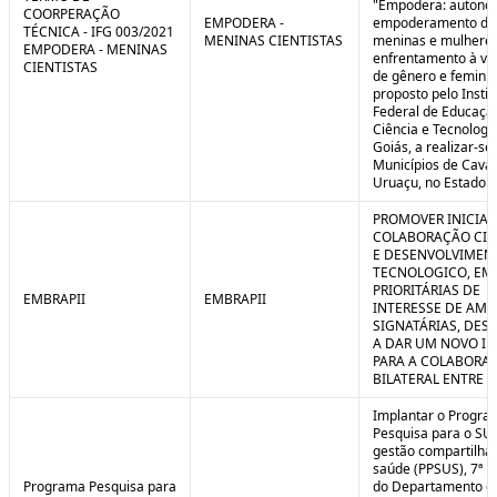
"Empodera: autono
COORPERAÇÃO
EMPODERA -
empoderamento de
TÉCNICA - IFG 003/2021
MENINAS CIENTISTAS
meninas e mulheres
EMPODERA - MENINAS
enfrentamento à vio
CIENTISTAS
de gênero e feminicí
proposto pelo Instit
Federal de Educaçã
Ciência e Tecnologi
Goiás, a realizar-se
Municípios de Caval
Uruaçu, no Estado d
PROMOVER INICIAT
COLABORAÇÃO CIE
E DESENVOLVIMEN
TECNOLOGICO, EM
PRIORITÁRIAS DE
EMBRAPII
EMBRAPII
INTERESSE DE AMB
SIGNATÁRIAS, DES
A DAR UM NOVO I
PARA A COLABORA
BILATERAL ENTRE 
Implantar o Progra
Pesquisa para o SU
gestão compartilha
saúde (PPSUS), 7ª E
Programa Pesquisa para
do Departamento d