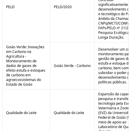
significativamente 
PELD
PELD/2020
desenvolvimento cie
e tecnológico do Paí
âmbito da Chamad
CNPq/MCTI/CONFA
FAPs/PELD nº 21/20
Pesquisa Ecológica 
Longa Duração.
Goiás Verde: Inovações
Desenvolver um sis
em Carbono na
monitoramento par
Agricultura -
gestão de gases de 
Monitoramento de
estufa e estoque de
dados de gases de
Goiás Verde - Carbono
carbono, bem como
efeito estufa e estoques
subsidiar o poder p
de carbono em
desenvolvimento de
agroecossistemas do
políticas públicas.
Estado de Goiás
Expansão da capaci
pesquisa e transfer
tecnologia pela Esc
Veterinária e Zoote
Qualidade do Leite
Qualidade do Leite
(EVZ) da Universida
Federal de Goiás (U
meio de apoio ao
Laboratório de Qua