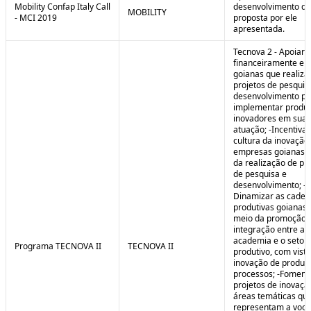
Mobility Confap Italy Call
desenvolvimento da
MOBILITY
- MCI 2019
proposta por ele
apresentada.
Tecnova 2 - Apoiar
financeiramente e
goianas que realiz
projetos de pesquis
desenvolvimento pa
implementar produ
inovadores em sua 
atuação; -Incentivar
cultura da inovação
empresas goianas 
da realização de pr
de pesquisa e
desenvolvimento; -
Dinamizar as cadei
produtivas goianas 
meio da promoção 
integração entre a
academia e o setor
Programa TECNOVA II
TECNOVA II
produtivo, com vista
inovação de produt
processos; -Foment
projetos de inovaç
áreas temáticas qu
representam a voc