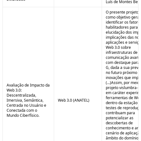
Luís de Montes Belo
O presente projeto
como objetivo geral
identificar os fatore
habilitadores para a
elucidação dos impa
implicações das no
aplicações e serviç
Web 3.0 sobre
infraestruturas de
comunicação avanç
com destaque para 
G, dada a sua preva
no futuro próximo e
inovações que impul
(...)Assim, por meio
Avaliação de Impacto da
projeto vislumbra-se
Web 3.0:
em caráter experim
Descentralizada,
ferramentas de Web
Imersiva, Semântica,
Web 3.0 (ANATEL)
dentro da estação 
Centrada no Usuário e
testes de reproduç
Conectada com o
contribuam para
Mundo Ciberfísico.
potencializar as
descobertas de
conhecimento e aná
cenário de aplicaçã
âmbito do domínio v