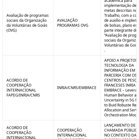
acadêmica para
implementação de 
metas descritas no 
Avaliação de programas
Trabalho, com a co
sociais da Organização
AVALIAÇÃO
de auxílio e implem
da Voluntárias de Goiás
PROGRAMAS OVG
de bolsas, plano est
(OVG)
parte integrante do 
“Avaliação de prog
sociais da Organiza
Voluntárias de Goiá
.
APOIO A PROJETOS
TECNOLOGIA DA
INFORMAÇÃO EM
PARCERIA COM OS
ACORDO DE
CENTROS DE PESQ
COOPERAÇÃO
FRANCESES INRIA E
INRIA/CNRS/EMBRACE
INTERNACIONAL
EMBRACE – Leverag
FAPEG/INRIA/CNRS
Human Behavior an
Uncertainty in 5G N
to Buid Robuste Re
Allocation and Serv
Orchestration Mode
LANÇAMENTO DE
ACORDO DE
COOPERAÇÃO
CHAMADA PÚBLICA
COOPERAÇÃO
INTERNACIONAL
NO CONTEXTO DA
INTERNACIONAL