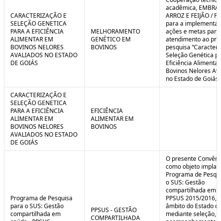
C
n
acadêmica, EMBRA
o
t
CARACTERIZAÇÃO E
ARROZ E FEIJÃO / F
n
r
SELEÇÃO GENETICA
para a implementaç
t
o
PARA A EFICIÊNCIA
MELHORAMENTO
ações e metas para
r
l
ALIMENTAR EM
GENÉTICO EM
atendimento ao pro
o
B
BOVINOS NELORES
BOVINOS
pesquisa “Caracteri
l
r
AVALIADOS NO ESTADO
Seleção Genética p
e
e
DE GOIÁS
Eficiência Alimenta
:
a
Bovinos Nelores Av
S
k
no Estado de Goiás”
i
t
CARACTERIZAÇÃO E
u
SELEÇÃO GENETICA
a
PARA A EFICIÊNCIA
EFICIÊNCIA
ç
ALIMENTAR EM
ALIMENTAR EM
ã
BOVINOS NELORES
BOVINOS
o
AVALIADOS NO ESTADO
DE GOIÁS
O presente Convêni
como objeto implan
Programa de Pesqui
o SUS: Gestão
compartilhada em s
Programa de Pesquisa
PPSUS 2015/2016, 
para o SUS: Gestão
âmbito do Estado de
PPSUS - GESTÃO
compartilhada em
mediante seleção, a
COMPARTILHADA