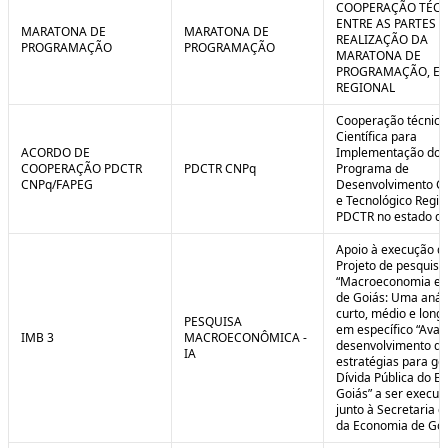
COOPERAÇÃO TÉCN
ENTRE AS PARTES P
MARATONA DE
MARATONA DE
REALIZAÇÃO DA
PROGRAMAÇÃO
PROGRAMAÇÃO
MARATONA DE
PROGRAMAÇÃO, EM
REGIONAL
Cooperação técnica
Científica para
ACORDO DE
Implementação do
COOPERAÇÃO PDCTR
PDCTR CNPq
Programa de
CNPq/FAPEG
Desenvolvimento Cie
e Tecnológico Region
PDCTR no estado de
Apoio à execução d
Projeto de pesquisa
“Macroeconomia e 
de Goiás: Uma anál
curto, médio e longo
PESQUISA
em específico “Aval
IMB 3
MACROECONÔMICA -
desenvolvimento de
IA
estratégias para ge
Dívida Pública do E
Goiás” a ser execut
junto à Secretaria 
da Economia de Goi