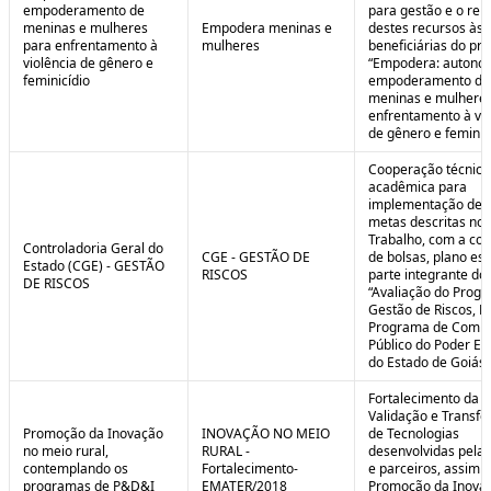
empoderamento de
para gestão e o rep
meninas e mulheres
Empodera meninas e
destes recursos às
para enfrentamento à
mulheres
beneficiárias do pro
violência de gênero e
“Empodera: autono
feminicídio
empoderamento de
meninas e mulheres
enfrentamento à vio
de gênero e feminicí
Cooperação técnica
acadêmica para
implementação de 
metas descritas no 
Trabalho, com a co
Controladoria Geral do
CGE - GESTÃO DE
de bolsas, plano est
Estado (CGE) - GESTÃO
RISCOS
parte integrante do 
DE RISCOS
“Avaliação do Prog
Gestão de Riscos, Ei
Programa de Compl
Público do Poder Ex
do Estado de Goiás”
Fortalecimento da P
Validação e Transfe
Promoção da Inovação
INOVAÇÃO NO MEIO
de Tecnologias
no meio rural,
RURAL -
desenvolvidas pela
contemplando os
Fortalecimento-
e parceiros, assim 
programas de P&D&I
EMATER/2018
Promoção da Inova