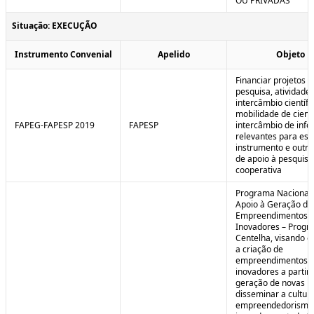
OU PRIVADAS
Situação: EXECUÇÃO
Instrumento Convenial
Apelido
Objeto
Financiar projetos d
pesquisa, atividade
intercâmbio científi
mobilidade de cienti
FAPEG-FAPESP 2019
FAPESP
intercâmbio de inf
relevantes para est
instrumento e outra
de apoio à pesquisa
cooperativa
Programa Nacional
Apoio à Geração de
Empreendimentos
Inovadores – Prog
Centelha, visando e
a criação de
empreendimentos
inovadores a partir 
geração de novas id
disseminar a cultur
empreendedorismo