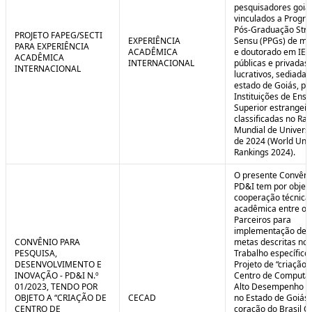
pesquisadores goia
vinculados a Progr
Pós-Graduação Stri
PROJETO FAPEG/SECTI
EXPERIÊNCIA
Sensu (PPGs) de me
PARA EXPERIÊNCIA
ACADÊMICA
e doutorado em IES
ACADÊMICA
INTERNACIONAL
públicas e privadas
INTERNACIONAL
lucrativos, sediadas
estado de Goiás, pa
Instituições de Ensi
Superior estrangei
classificadas no Ra
Mundial de Univers
de 2024 (World Univ
Rankings 2024).
O presente Convêni
PD&I tem por objet
cooperação técnica
acadêmica entre os
Parceiros para
implementação de 
CONVÊNIO PARA
metas descritas no 
PESQUISA,
Trabalho específico
DESENVOLVIMENTO E
Projeto de “criação 
INOVAÇÃO - PD&I N.º
Centro de Computa
01/2023, TENDO POR
Alto Desempenho (
OBJETO A “CRIAÇÃO DE
CECAD
no Estado de Goiás,
CENTRO DE
coração do Brasil Ce