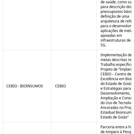
de saúde, como sub
para descrição dos
pressupostos básic
definição de uma
arquitetura de refe
para o desenvolvim
aplicações de meta
apoiadas em
infraestruturas de 
5G.
Implementação de 
metas descritas no 
Trabalho específico
Projeto de “Implant
CEBIO – Centro de
Excelência em Bioi
do Estado de Goiás 
CEBIO - BIOINSUMOS
CEBIO
e Estratégias para o
Desenvolvimento,
Ampliação e Consol
do Uso de Tecnolog
Ancoradas no Prog
Estadual Bioinsumo
Estado de Goiás”
Parceria entre a Fu
de Amparo à Pesqui