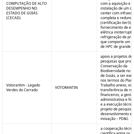
COMPUTAÇÃO DE ALTO
com a aquisição e
DESEMPENHO NO
instalação de um da
ESTADO DE GOIÁS
center com infraest
(CECAD)
completa e redunda
(certificação tier3) 
fornecimento de en
elétrica ininterrupta
refrigeração de pre
que comporte um s
de HPC de grande po
apoio a projetos de
pesquisas que pro
Conservação da
Biodiversidade no E
de Goiás, a ser exe
nos termos do Plan
Votorantim - Legado
Trabalho anexo, vis
VOTORANTIN
Verdes do Cerrado
transferência de re
financeiros, a gestã
administrativa e fin
e a execução técnic
projeto de pesquisa
desenvolvimento e
inovação – PD&I.
a cooperação técnic
científica entre os 