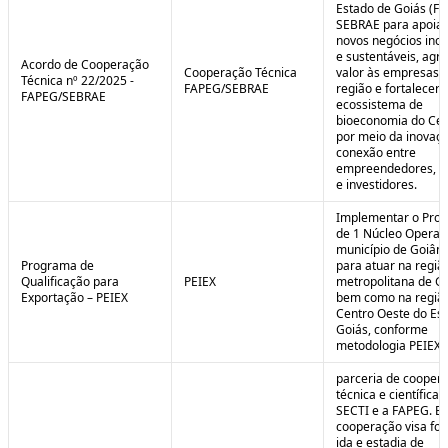
Estado de Goiás (F
SEBRAE para apoiar
novos negócios ino
e sustentáveis, agr
Acordo de Cooperação
Cooperação Técnica
valor às empresas 
Técnica nº 22/2025 -
FAPEG/SEBRAE
região e fortalecer 
FAPEG/SEBRAE
ecossistema de
bioeconomia do Cer
por meio da inovaçã
conexão entre
empreendedores, 
e investidores.
Implementar o Pro
de 1 Núcleo Operac
município de Goiâni
Programa de
para atuar na regiã
Qualificação para
PEIEX
metropolitana de Go
Exportação – PEIEX
bem como na regiã
Centro Oeste do Es
Goiás, conforme
metodologia PEIEX.
parceria de cooper
técnica e científica 
SECTI e a FAPEG. E
cooperação visa fo
ida e estadia de