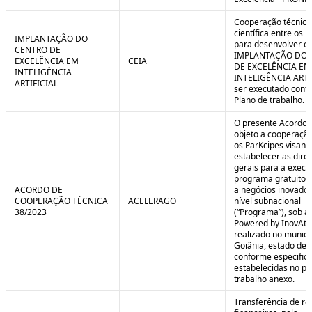
Cooperação técnica
científica entre os 
IMPLANTAÇÃO DO
para desenvolver o 
CENTRO DE
IMPLANTAÇÃO DO 
EXCELÊNCIA EM
CEIA
DE EXCELÊNCIA EM
INTELIGÊNCIA
INTELIGÊNCIA ARTI
ARTIFICIAL
ser executado conf
Plano de trabalho.
O presente Acordo 
objeto a cooperação
os ParKcipes visand
estabelecer as diret
gerais para a execu
programa gratuito 
ACORDO DE
a negócios inovado
COOPERAÇÃO TÉCNICA
ACELERAGO
nível subnacional
38/2023
(“Programa”), sob a
Powered by InovAtiv
realizado no municí
Goiânia, estado de 
conforme especific
estabelecidas no pl
trabalho anexo.
Transferência de re