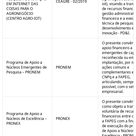
CEAGRE - 02/2019
EM INTERNET DAS
iot), visando a tran
COISAS PARA O
de recursos financei
AGRONEGÓCIO
gestão administrati
(CENTRO AGRO-IOT)
financeira e a exec
técnica de pesquisa
desenvolvimento e
inovação - PD&I.
O presente convênio
apoio financeiro a 
emergentes de cap
reconhecida ou em 
Programa de Apoio a
implantação, por m
Núcleos Emergentes de
PRONEM
ações comuns e
Pesquisa – PRONEM
complementares en
CNPq e a FAPEG,
articulando, sempr
possível, com o seto
empresarial.
O presente convêni
como objeto a trans
voluntária de recur
Programa de Apoio a
financeiros entre o
Núcleos de Excelência –
PRONEX
a FAPEG com a fina
PRONEX
de execução do pr
de Apoio a Núcleos
Excelência - PRONE