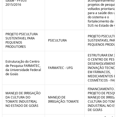
saúde - PPSUS
acompanhamento d
2015/2016
projetos de pesquis
voltados prioritari
para a saúde dos us
do sistema e o
fortalecimento da g
SUS no Estado de G
PROJETO PSICULTURA
PROJETO PSICULTU
SUSTENTAVEL PARA
PSICULTURA
SUSTENTAVEL PARA
PEQUENOS
PEQUENOS PRODU
PRODUTORES
ESTRUTURAR EM 3
O CENTRO DE PESQ
Estruturação do Centro
DESENVOLVIMENTO
de Pesquisa FARMATEC,
FARMATEC - UFG
INOVAÇÃO TECNOL
da Universidade Federal
EM FÁRMACOS,
de Goiás
MEDICAMENTOS E
COSMÉTICOS - FA
FINANCIAMENTO A
MANEJO DE IRRIGAÇÃO
PROJETO DE PESQU
DA CULTURA DO
MANEJO DE
MANEJO DE IRRIGA
TOMATE INDUSTRIAL
IRRIGAÇÃO: TOMATE
CULTURA DO TOMA
NO ESTADO DE GOIÁS
INDUSTRIAL NO ES
DE GOIÁS