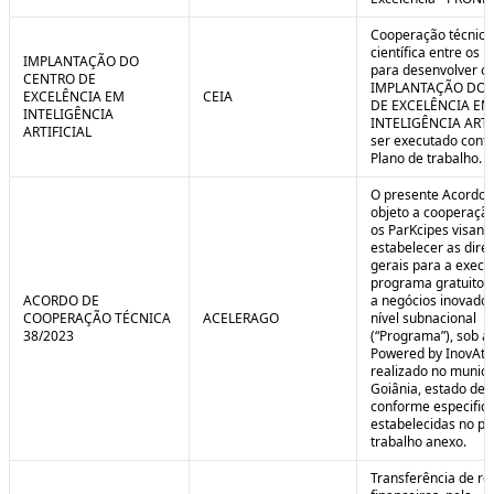
Cooperação técnica
científica entre os 
IMPLANTAÇÃO DO
para desenvolver o 
CENTRO DE
IMPLANTAÇÃO DO 
EXCELÊNCIA EM
CEIA
DE EXCELÊNCIA EM
INTELIGÊNCIA
INTELIGÊNCIA ARTI
ARTIFICIAL
ser executado conf
Plano de trabalho.
O presente Acordo 
objeto a cooperação
os ParKcipes visand
estabelecer as diret
gerais para a execu
programa gratuito 
ACORDO DE
a negócios inovado
COOPERAÇÃO TÉCNICA
ACELERAGO
nível subnacional
38/2023
(“Programa”), sob a
Powered by InovAtiv
realizado no municí
Goiânia, estado de 
conforme especific
estabelecidas no pl
trabalho anexo.
Transferência de re