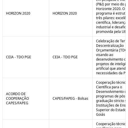
(P&I) por meio do 
Horizonte 2020. O
HORIZON 2020
HORIZON 2020
programa é estrut
três pilares: excelên
científica, liderança
industrial e desafio
promovida pela UE.
Celebração de Ter
Descentralização
Orçamentária [TDO
visando ao
CEIA - TDO PGE
CEIA - TDO PGE
desenvolvimento de
projetos de inteligê
artificial que atend
necessidades da PG
Cooperação técnica
Científica para o
Desenvolvimento d
ACORDO DE
programas de pós-
COOPERAÇÃO
CAPES/FAPEG - Bolsas
graduação stricto 
CAPES/FAPEG
Instituições de Ensi
Superior do Estado 
Goiás
Cooperação técnica