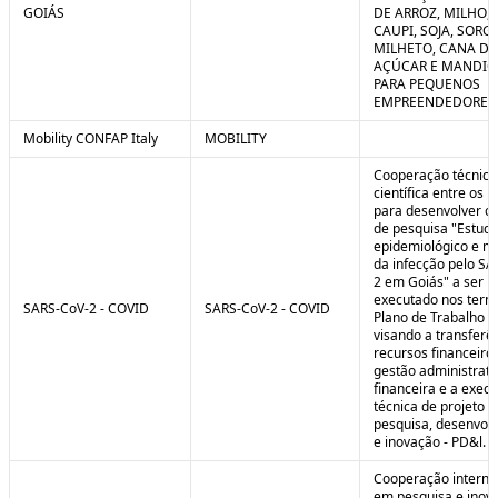
GOIÁS
DE ARROZ, MILHO, F
CAUPI, SOJA, SORG
MILHETO, CANA DE
AÇÚCAR E MANDI
PARA PEQUENOS
EMPREENDEDORES 
Mobility CONFAP Italy
MOBILITY
Cooperação técnica
científica entre os 
para desenvolver o 
de pesquisa "Estud
epidemiológico e m
da infecção pelo SA
2 em Goiás" a ser
executado nos term
SARS-CoV-2 - COVID
SARS-CoV-2 - COVID
Plano de Trabalho a
visando a transferê
recursos financeiros
gestão administrati
financeira e a exec
técnica de projeto d
pesquisa, desenvol
e inovação - PD&l.
Cooperação interna
em pesquisa e inov