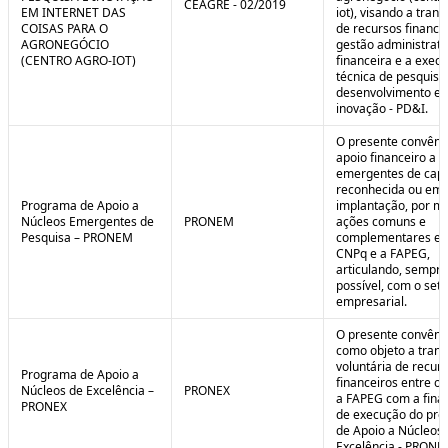
CEAGRE - 02/2019
EM INTERNET DAS
iot), visando a tran
COISAS PARA O
de recursos financei
AGRONEGÓCIO
gestão administrati
(CENTRO AGRO-IOT)
financeira e a exec
técnica de pesquisa
desenvolvimento e
inovação - PD&I.
O presente convênio
apoio financeiro a 
emergentes de cap
reconhecida ou em 
Programa de Apoio a
implantação, por m
Núcleos Emergentes de
PRONEM
ações comuns e
Pesquisa – PRONEM
complementares en
CNPq e a FAPEG,
articulando, sempr
possível, com o seto
empresarial.
O presente convêni
como objeto a trans
voluntária de recur
Programa de Apoio a
financeiros entre o
Núcleos de Excelência –
PRONEX
a FAPEG com a fina
PRONEX
de execução do pr
de Apoio a Núcleos
Excelência - PRONE