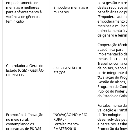
empoderamento de
para gestão e o rep
meninas e mulheres
Empodera meninas e
destes recursos às
para enfrentamento à
mulheres
beneficiárias do pro
violência de gênero e
“Empodera: autono
feminicídio
empoderamento de
meninas e mulheres
enfrentamento à vio
de gênero e feminicí
Cooperação técnica
acadêmica para
implementação de 
metas descritas no 
Trabalho, com a co
Controladoria Geral do
CGE - GESTÃO DE
de bolsas, plano est
Estado (CGE) - GESTÃO
RISCOS
parte integrante do 
DE RISCOS
“Avaliação do Prog
Gestão de Riscos, Ei
Programa de Compl
Público do Poder Ex
do Estado de Goiás”
Fortalecimento da P
Validação e Transfe
Promoção da Inovação
INOVAÇÃO NO MEIO
de Tecnologias
no meio rural,
RURAL -
desenvolvidas pela
contemplando os
Fortalecimento-
e parceiros, assim 
programas de P&D&I
EMATER/2018
Promoção da Inova