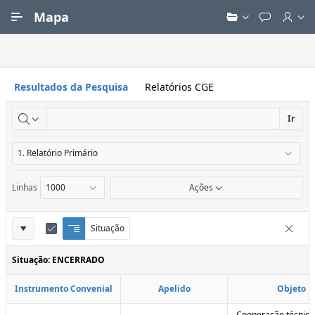
Ir para Conteúdo Principal
Mapa
Resultados da Pesquisa
Relatórios CGE
Ir
Linhas
Ações
Definições
Situação
Q
E
Remove
u
d
do
e
i
Situação: ENCERRADO
Relatório
b
t
r
a
Instrumento Convenial
Apelido
Objeto
a
r
d
C
e
o
Cooperação técnica