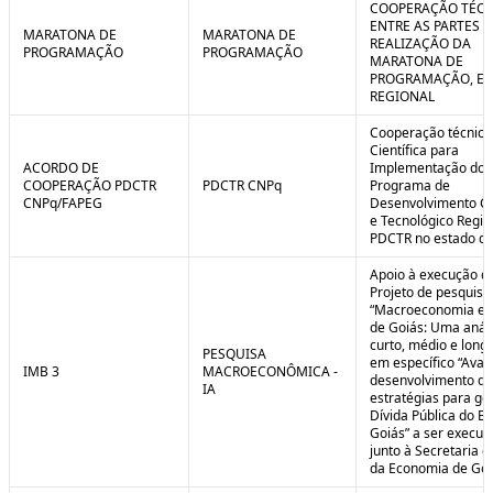
COOPERAÇÃO TÉCN
ENTRE AS PARTES P
MARATONA DE
MARATONA DE
REALIZAÇÃO DA
PROGRAMAÇÃO
PROGRAMAÇÃO
MARATONA DE
PROGRAMAÇÃO, EM
REGIONAL
Cooperação técnica
Científica para
ACORDO DE
Implementação do
COOPERAÇÃO PDCTR
PDCTR CNPq
Programa de
CNPq/FAPEG
Desenvolvimento Cie
e Tecnológico Region
PDCTR no estado de
Apoio à execução d
Projeto de pesquisa
“Macroeconomia e 
de Goiás: Uma anál
curto, médio e longo
PESQUISA
em específico “Aval
IMB 3
MACROECONÔMICA -
desenvolvimento de
IA
estratégias para ge
Dívida Pública do E
Goiás” a ser execut
junto à Secretaria 
da Economia de Goi