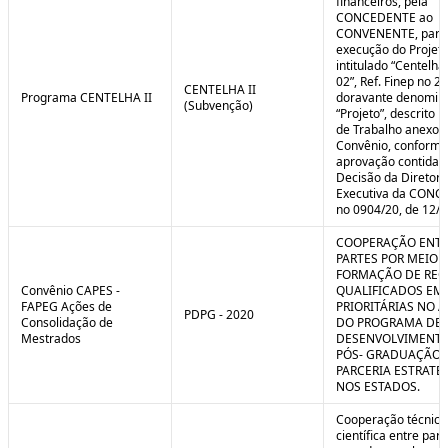
financeiros, pela
CONCEDENTE ao
CONVENENTE, para
execução do Projet
intitulado “Centelha
02”, Ref. Finep no 2
CENTELHA II
Programa CENTELHA II
doravante denomin
(Subvenção)
“Projeto”, descrito 
de Trabalho anexo a
Convênio, conforme
aprovação contida 
Decisão da Diretori
Executiva da CON
no 0904/20, de 12/1
COOPERAÇÃO ENTR
PARTES POR MEIO 
FORMAÇÃO DE REC
Convênio CAPES -
QUALIFICADOS EM
FAPEG Ações de
PRIORITÁRIAS NO 
PDPG - 2020
Consolidação de
DO PROGRAMA DE
Mestrados
DESENVOLVIMENT
PÓS- GRADUAÇÃO (
PARCERIA ESTRATÉ
NOS ESTADOS.
Cooperação técnica
científica entre par