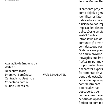
Luís de Montes Belo
O presente projeto
como objetivo geral
identificar os fatore
habilitadores para a
elucidação dos impa
implicações das no
aplicações e serviç
Web 3.0 sobre
infraestruturas de
comunicação avanç
com destaque para 
G, dada a sua preva
no futuro próximo e
inovações que impul
(...)Assim, por meio
Avaliação de Impacto da
projeto vislumbra-se
Web 3.0:
em caráter experim
Descentralizada,
ferramentas de Web
Imersiva, Semântica,
Web 3.0 (ANATEL)
dentro da estação 
Centrada no Usuário e
testes de reproduç
Conectada com o
contribuam para
Mundo Ciberfísico.
potencializar as
descobertas de
conhecimento e aná
cenário de aplicaçã
âmbito do domínio v