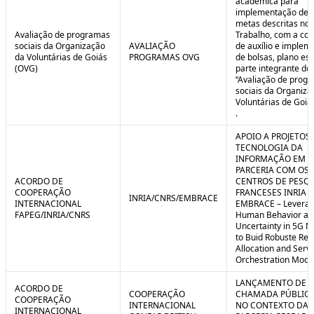
acadêmica para
implementação de 
metas descritas no 
Avaliação de programas
Trabalho, com a co
sociais da Organização
AVALIAÇÃO
de auxílio e implem
da Voluntárias de Goiás
PROGRAMAS OVG
de bolsas, plano est
(OVG)
parte integrante do 
“Avaliação de prog
sociais da Organiza
Voluntárias de Goiá
.
APOIO A PROJETOS
TECNOLOGIA DA
INFORMAÇÃO EM
PARCERIA COM OS
ACORDO DE
CENTROS DE PESQ
COOPERAÇÃO
FRANCESES INRIA E
INRIA/CNRS/EMBRACE
INTERNACIONAL
EMBRACE – Leverag
FAPEG/INRIA/CNRS
Human Behavior an
Uncertainty in 5G N
to Buid Robuste Re
Allocation and Serv
Orchestration Mode
LANÇAMENTO DE
ACORDO DE
COOPERAÇÃO
CHAMADA PÚBLICA
COOPERAÇÃO
INTERNACIONAL
NO CONTEXTO DA
INTERNACIONAL