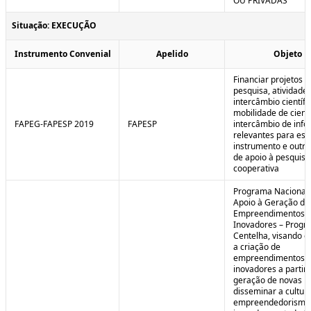
OU PRIVADAS
Situação: EXECUÇÃO
Instrumento Convenial
Apelido
Objeto
Financiar projetos d
pesquisa, atividade
intercâmbio científi
mobilidade de cienti
FAPEG-FAPESP 2019
FAPESP
intercâmbio de inf
relevantes para est
instrumento e outra
de apoio à pesquisa
cooperativa
Programa Nacional
Apoio à Geração de
Empreendimentos
Inovadores – Prog
Centelha, visando e
a criação de
empreendimentos
inovadores a partir 
geração de novas id
disseminar a cultur
empreendedorismo