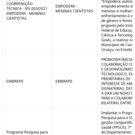
"Empodera: autono
COORPERAÇÃO
EMPODERA -
empoderamento de
TÉCNICA - IFG 003/2021
MENINAS CIENTISTAS
meninas e mulheres
EMPODERA - MENINAS
enfrentamento à vio
CIENTISTAS
de gênero e feminicí
proposto pelo Instit
Federal de Educaçã
Ciência e Tecnologi
Goiás, a realizar-se
Municípios de Caval
Uruaçu, no Estado d
PROMOVER INICIAT
COLABORAÇÃO CIE
E DESENVOLVIMEN
TECNOLOGICO, EM
PRIORITÁRIAS DE
EMBRAPII
EMBRAPII
INTERESSE DE AMB
SIGNATÁRIAS, DES
A DAR UM NOVO I
PARA A COLABORA
BILATERAL ENTRE 
Implantar o Progra
Pesquisa para o SU
gestão compartilha
saúde (PPSUS), 7ª E
Programa Pesquisa para
do Departamento d