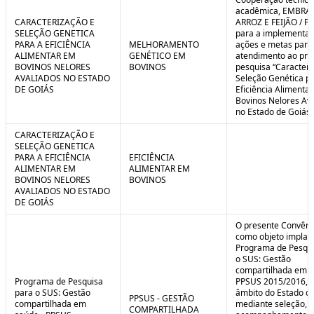
C
n
acadêmica, EMBRA
o
t
CARACTERIZAÇÃO E
ARROZ E FEIJÃO / F
n
r
SELEÇÃO GENETICA
para a implementaç
t
o
PARA A EFICIÊNCIA
MELHORAMENTO
ações e metas para
r
l
ALIMENTAR EM
GENÉTICO EM
atendimento ao pro
o
B
BOVINOS NELORES
BOVINOS
pesquisa “Caracteri
l
r
AVALIADOS NO ESTADO
Seleção Genética p
e
e
DE GOIÁS
Eficiência Alimenta
:
a
Bovinos Nelores Av
S
k
no Estado de Goiás”
i
t
CARACTERIZAÇÃO E
u
SELEÇÃO GENETICA
a
PARA A EFICIÊNCIA
EFICIÊNCIA
ç
ALIMENTAR EM
ALIMENTAR EM
ã
BOVINOS NELORES
BOVINOS
o
AVALIADOS NO ESTADO
DE GOIÁS
O presente Convêni
como objeto implan
Programa de Pesqui
o SUS: Gestão
compartilhada em s
Programa de Pesquisa
PPSUS 2015/2016, 
para o SUS: Gestão
âmbito do Estado de
PPSUS - GESTÃO
compartilhada em
mediante seleção, a
COMPARTILHADA