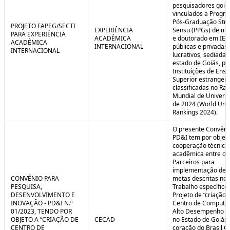
pesquisadores goia
vinculados a Progr
Pós-Graduação Stri
PROJETO FAPEG/SECTI
EXPERIÊNCIA
Sensu (PPGs) de me
PARA EXPERIÊNCIA
ACADÊMICA
e doutorado em IES
ACADÊMICA
INTERNACIONAL
públicas e privadas
INTERNACIONAL
lucrativos, sediadas
estado de Goiás, pa
Instituições de Ensi
Superior estrangei
classificadas no Ra
Mundial de Univers
de 2024 (World Univ
Rankings 2024).
O presente Convêni
PD&I tem por objet
cooperação técnica
acadêmica entre os
Parceiros para
implementação de 
CONVÊNIO PARA
metas descritas no 
PESQUISA,
Trabalho específico
DESENVOLVIMENTO E
Projeto de “criação 
INOVAÇÃO - PD&I N.º
Centro de Computa
01/2023, TENDO POR
Alto Desempenho (
OBJETO A “CRIAÇÃO DE
CECAD
no Estado de Goiás,
CENTRO DE
coração do Brasil Ce