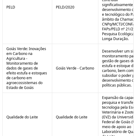
significativamente 
PELD
PELD/2020
desenvolvimento cie
e tecnológico do Paí
âmbito da Chamad
CNPq/MCTI/CONFA
FAPs/PELD nº 21/20
Pesquisa Ecológica 
Longa Duração.
Goiás Verde: Inovações
Desenvolver um sis
em Carbono na
monitoramento par
Agricultura -
gestão de gases de 
Monitoramento de
estufa e estoque de
dados de gases de
Goiás Verde - Carbono
carbono, bem como
efeito estufa e estoques
subsidiar o poder p
de carbono em
desenvolvimento de
agroecossistemas do
políticas públicas.
Estado de Goiás
Expansão da capaci
pesquisa e transfer
tecnologia pela Esc
Veterinária e Zoote
Qualidade do Leite
Qualidade do Leite
(EVZ) da Universida
Federal de Goiás (U
meio de apoio ao
Laboratório de Qua