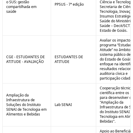
o SUS: gestão
Ciência e Tecnologi
PPSUS - 7ª edição
compartilhada em
Secretaria de Ciênci
saúde
Tecnologia, Inovaçã
Insumos Estratégic
Saúde do Ministério
Saúde – Decit/SCTI
Estado de Goiás.
Avaliar os impactos
programa “Estudant
Atitude” no âmbito 
sistema público de 
CGE - ESTUDANTES DE
ESTUDANTES DE
do Estado de Goiás
ATITUDE - AVALIAÇÃO
ATITUDE
enfoque na identifi
resultados relacion
auditoria cívica e
participação cidadã
Cooperação técnica
científica entre os 
Ampliação da
para desenvolver o 
Infraestrutura de
"Ampliação da
Soluções do Instituto
Lab SENAI
Infraestrutura de S
SENAI de Tecnologia em
do Instituto SENAI 
Alimentos e Bebidas
Tecnologia em Alim
Bebidas".
Apoio ao Beneficiár