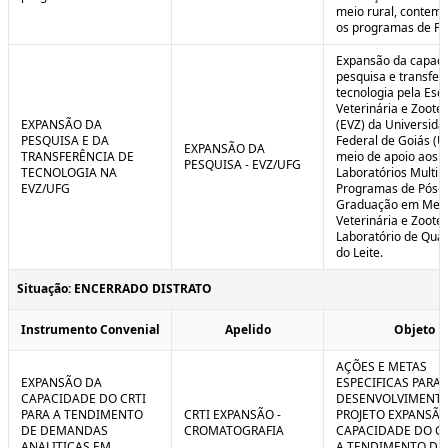
meio rural, contem
os programas de P
Expansão da capaci
pesquisa e transfer
tecnologia pela Esc
Veterinária e Zoote
EXPANSÃO DA
(EVZ) da Universida
PESQUISA E DA
Federal de Goiás (U
EXPANSÃO DA
TRANSFERÊNCIA DE
meio de apoio aos
PESQUISA - EVZ/UFG
TECNOLOGIA NA
Laboratórios Multiu
EVZ/UFG
Programas de Pós-
Graduação em Medi
Veterinária e Zoote
Laboratório de Qua
do Leite.
Situação: ENCERRADO DISTRATO
Instrumento Convenial
Apelido
Objeto
AÇÕES E METAS
EXPANSÃO DA
ESPECIFICAS PARA 
CAPACIDADE DO CRTI
DESENVOLVIMENT
PARA A TENDIMENTO
CRTI EXPANSÃO -
PROJETO EXPANSÃO
DE DEMANDAS
CROMATOGRAFIA
CAPACIDADE DO CR
ANALITICAS EM
A TENDIMENTO DE