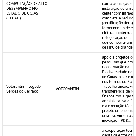
COMPUTAÇÃO DE ALTO
com a aquisição e
DESEMPENHO NO
instalação de um da
ESTADO DE GOIÁS
center com infraest
(CECAD)
completa e redunda
(certificação tier3) 
fornecimento de en
elétrica ininterrupta
refrigeração de pre
que comporte um s
de HPC de grande po
apoio a projetos de
pesquisas que pro
Conservação da
Biodiversidade no E
de Goiás, a ser exe
nos termos do Plan
Votorantim - Legado
Trabalho anexo, vis
VOTORANTIN
Verdes do Cerrado
transferência de re
financeiros, a gestã
administrativa e fin
e a execução técnic
projeto de pesquisa
desenvolvimento e
inovação – PD&I.
a cooperação técnic
científica entre os 