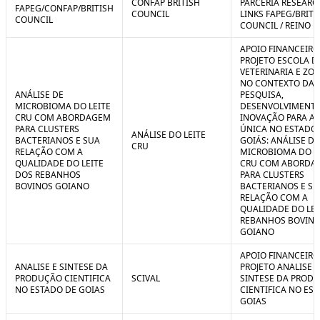
CONFAP BRITISH
PARCERIA RESEARC
FAPEG/CONFAP/BRITISH
COUNCIL
LINKS FAPEG/BRITI
COUNCIL
COUNCIL / REINO 
APOIO FINANCEIRO
PROJETO ESCOLA D
VETERINARIA E ZO
NO CONTEXTO DA
ANÁLISE DE
PESQUISA,
MICROBIOMA DO LEITE
DESENVOLVIMENTO
CRU COM ABORDAGEM
INOVAÇÃO PARA A
PARA CLUSTERS
ÚNICA NO ESTADO
ANÁLISE DO LEITE
BACTERIANOS E SUA
GOIÁS: ANÁLISE DE
CRU
RELAÇÃO COM A
MICROBIOMA DO L
QUALIDADE DO LEITE
CRU COM ABORDA
DOS REBANHOS
PARA CLUSTERS
BOVINOS GOIANO
BACTERIANOS E SU
RELAÇÃO COM A
QUALIDADE DO LEI
REBANHOS BOVIN
GOIANO
APOIO FINANCEIRO
ANALISE E SINTESE DA
PROJETO ANALISE E
PRODUÇÃO CIENTIFICA
SCIVAL
SINTESE DA PROD
NO ESTADO DE GOIAS
CIENTIFICA NO ES
GOIAS