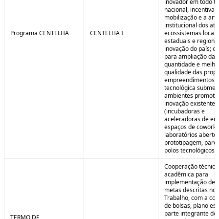
inovador em todo ter
nacional, incentivan
mobilização e a art
institucional dos at
Programa CENTELHA
CENTELHA I
ecossistemas locais
estaduais e regiona
inovação do país; co
para ampliação da
quantidade e melho
qualidade das prop
empreendimentos d
tecnológica submet
ambientes promoto
inovação existentes
(incubadoras e
aceleradoras de em
espaços de coworki
laboratórios aberto
prototipagem, parq
polos tecnológicos et
Cooperação técnica
acadêmica para
implementação de 
metas descritas no 
Trabalho, com a co
de bolsas, plano est
parte integrante do 
TERMO DE