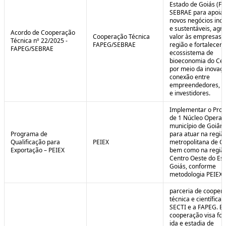
Estado de Goiás (F
SEBRAE para apoiar
novos negócios ino
e sustentáveis, agr
Acordo de Cooperação
Cooperação Técnica
valor às empresas 
Técnica nº 22/2025 -
FAPEG/SEBRAE
região e fortalecer 
FAPEG/SEBRAE
ecossistema de
bioeconomia do Cer
por meio da inovaçã
conexão entre
empreendedores, 
e investidores.
Implementar o Pro
de 1 Núcleo Operac
município de Goiâni
Programa de
para atuar na regiã
Qualificação para
PEIEX
metropolitana de Go
Exportação – PEIEX
bem como na regiã
Centro Oeste do Es
Goiás, conforme
metodologia PEIEX.
parceria de cooper
técnica e científica 
SECTI e a FAPEG. E
cooperação visa fo
ida e estadia de