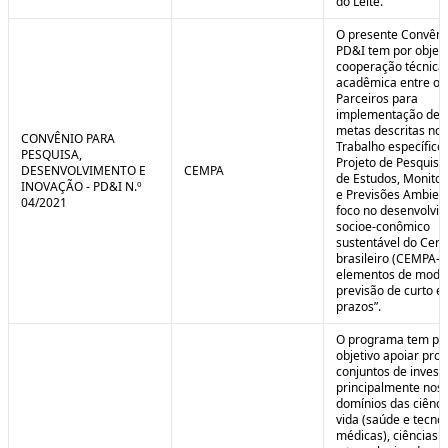
do Leite.
O presente Convêni
PD&I tem por objet
cooperação técnica
acadêmica entre os
Parceiros para
implementação de 
metas descritas no 
CONVÊNIO PARA
Trabalho específico
PESQUISA,
Projeto de Pesquisa
DESENVOLVIMENTO E
CEMPA
de Estudos, Monito
INOVAÇÃO - PD&I N.º
e Previsões Ambien
04/2021
foco no desenvolvi
socioe-conômico
sustentável do Cer
brasileiro (CEMPA-C
elementos de mode
previsão de curto e
prazos”.
O programa tem po
objetivo apoiar proj
conjuntos de invest
principalmente nos
domínios das ciênci
vida (saúde e tecno
médicas), ciências a