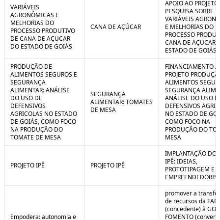
APOIO AO PROJETO
VARIÁVEIS
PESQUISA SOBRE
AGRONÔMICAS E
VARIÁVEIS AGRON
MELHORIAS DO
CANA DE AÇÚCAR
E MELHORIAS DO
PROCESSO PRODUTIVO
PROCESSO PRODUT
DE CANA DE AÇUCAR
CANA DE AÇUCAR 
DO ESTADO DE GOIÁS
ESTADO DE GOIÁS
PRODUÇÃO DE
FINANCIAMENTO A
ALIMENTOS SEGUROS E
PROJETO PRODUÇÃ
SEGURANÇA
ALIMENTOS SEGUR
ALIMENTAR: ANÁLISE
SEGURANÇA ALIME
SEGURANÇA
DO USO DE
ANÁLISE DO USO D
ALIMENTAR: TOMATES
DEFENSIVOS
DEFENSIVOS AGRI
DE MESA
AGRICOLAS NO ESTADO
NO ESTADO DE GOI
DE GOIÁS, COMO FOCO
COMO FOCO NA
NA PRODUÇÃO DO
PRODUÇÃO DO TO
TOMATE DE MESA
MESA
IMPLANTAÇÃO DO 
IPÊ: IDEIAS,
PROJETO IPÊ
PROJETO IPÊ
PROTOTIPAGEM E
EMPREENDEDORIS
promover a transfe
de recursos da FAP
(concedente) à GOI
Empodera: autonomia e
FOMENTO (convene