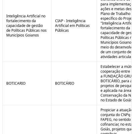
para implementaçã
ações e metas descr
Plano de Trabalho
Inteligência Artificial no
específico do Projet
fortalecimento da
CIAP - Inteligência
"Inteligência Artifici
capacidade de gestão
Artificial em Políticas
fortalecimento da
de Políticas Públicas nos
Públicas
capacidade de gest
Municípios Goianos
Políticas Públicas n
Municípios Goianos
meio do desenvolvi
de um conjunto de
atividades articulad
Estabelecer a mútu
cooperação entre F
a FUNDAÇÃO GRU
BOTICÁRIO, para ap
BOTICARIO
BOTICÁRIO
projetos de pesquis
e aplicada na área 
Conservação da Na
no Estado de Goiás.
Propiciar a atuação
conjunta do CNPq e
FAPEG, no sentido 
cofinanciar, no esta
Goiás, projetos que
contribuir