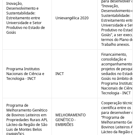
para desenvolver o 
Inovação,
“Inovação,
Desenvolvimento e
Desenvolvimento e
Sustentabilidade:
Sustentabilidade:
Estreitamento entre
Unievangélica 2020
Estreitamento entre
Universidade e Setor
Universidade e Seto
Produtivo no Estado de
Produtivo no Estado
Goiás
Goiás”, a ser execu
termos do Plano de
Trabalho anexos.
Financaimento,
consolidação e
acompanhamento d
Programa Institutos
projetos de pesquis
Nacionais de Ciência e
INCT
sediados no Estado
Tecnologia - INCT
Goiás no âmbito do
Programa Institutos
Nacionais de Ciênci
Tecnologia - INCT
Cooperação técnica
Programa de
científica entre os 
Melhoramento Genético
para desenvolver o
de Bovinos Leiteiros em
MELHORAMENTO
“Programa de
Propriedades Rurais APL
GENÉTICO -
Melhoramento Gené
Lácteo da Região de São
EMBRIÕES
Bovinos Leiteiros A
Luis de Montes Belos
Lácteo da Região d
EMBRIÕES