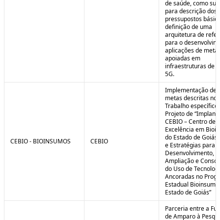
de saúde, como sub
para descrição dos
pressupostos básic
definição de uma
arquitetura de refe
para o desenvolvim
aplicações de meta
apoiadas em
infraestruturas de 
5G.
Implementação de 
metas descritas no 
Trabalho específico
Projeto de “Implant
CEBIO – Centro de
Excelência em Bioi
do Estado de Goiás 
CEBIO - BIOINSUMOS
CEBIO
e Estratégias para o
Desenvolvimento,
Ampliação e Consol
do Uso de Tecnolog
Ancoradas no Prog
Estadual Bioinsumo
Estado de Goiás”
Parceria entre a Fu
de Amparo à Pesqui