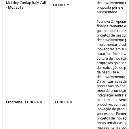
Mobility Confap Italy Call
desenvolvimento da
MOBILITY
- MCI 2019
proposta por ele
apresentada.
Tecnova 2 - Apoiar
financeiramente e
goianas que realiz
projetos de pesquis
desenvolvimento pa
implementar produ
inovadores em sua 
atuação; -Incentivar
cultura da inovação
empresas goianas 
da realização de pr
de pesquisa e
desenvolvimento; -
Dinamizar as cadei
produtivas goianas 
meio da promoção 
integração entre a
academia e o setor
Programa TECNOVA II
TECNOVA II
produtivo, com vista
inovação de produt
processos; -Foment
projetos de inovaç
áreas temáticas qu
representam a voc