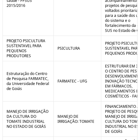
saúde - PPSUS
acompanhamento d
2015/2016
projetos de pesquis
voltados prioritari
para a saúde dos us
do sistema e o
fortalecimento da g
SUS no Estado de G
PROJETO PSICULTURA
PROJETO PSICULTU
SUSTENTAVEL PARA
PSICULTURA
SUSTENTAVEL PARA
PEQUENOS
PEQUENOS PRODU
PRODUTORES
ESTRUTURAR EM 3
O CENTRO DE PESQ
Estruturação do Centro
DESENVOLVIMENTO
de Pesquisa FARMATEC,
FARMATEC - UFG
INOVAÇÃO TECNOL
da Universidade Federal
EM FÁRMACOS,
de Goiás
MEDICAMENTOS E
COSMÉTICOS - FA
FINANCIAMENTO A
MANEJO DE IRRIGAÇÃO
PROJETO DE PESQU
DA CULTURA DO
MANEJO DE
MANEJO DE IRRIGA
TOMATE INDUSTRIAL
IRRIGAÇÃO: TOMATE
CULTURA DO TOMA
NO ESTADO DE GOIÁS
INDUSTRIAL NO ES
DE GOIÁS