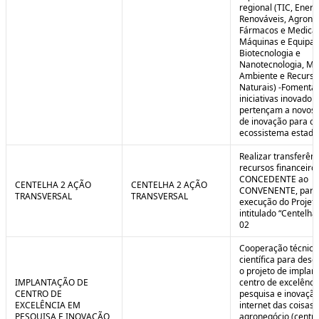
regional (TIC, Energ
Renováveis, Agrone
Fármacos e Medica
Máquinas e Equipa
Biotecnologia e
Nanotecnologia, Me
Ambiente e Recurso
Naturais) -Fomenta
iniciativas inovador
pertençam a novos
de inovação para o
ecossistema estadu
Realizar transferênc
recursos financeiros
CONCEDENTE ao
CENTELHA 2 AÇÃO
CENTELHA 2 AÇÃO
CONVENENTE, para
TRANSVERSAL
TRANSVERSAL
execução do Projet
intitulado “Centelha
02
Cooperação técnica
científica para dese
o projeto de implan
IMPLANTAÇÃO DE
centro de excelênc
CENTRO DE
pesquisa e inovaçã
EXCELÊNCIA EM
internet das coisas 
PESQUISA E INOVAÇÃO
agronegócio (centro