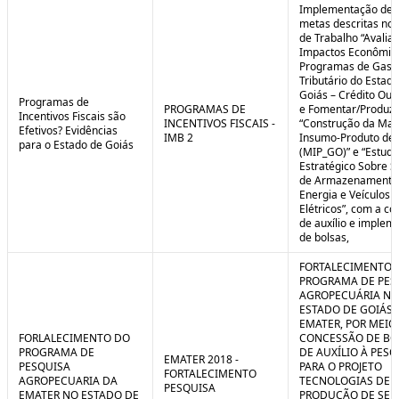
Implementação de 
metas descritas nos
de Trabalho “Avalia
Impactos Econômic
Programas de Gast
Tributário do Estad
Goiás – Crédito Ou
Programas de
PROGRAMAS DE
e Fomentar/Produzir
Incentivos Fiscais são
INCENTIVOS FISCAIS -
“Construção da Matr
Efetivos? Evidências
IMB 2
Insumo-Produto de 
para o Estado de Goiás
(MIP_GO)” e “Estudo
Estratégico Sobre S
de Armazenamento
Energia e Veículos
Elétricos”, com a c
de auxílio e implem
de bolsas,
FORTALECIMENTO 
PROGRAMA DE PES
AGROPECUÁRIA NO
ESTADO DE GOIÁS 
EMATER, POR MEIO
FORLALECIMENTO DO
CONCESSÃO DE BO
PROGRAMA DE
DE AUXÍLIO À PESQ
EMATER 2018 -
PESQUISA
PARA O PROJETO
FORTALECIMENTO
AGROPECUARIA DA
TECNOLOGIAS DE
PESQUISA
EMATER NO ESTADO DE
PRODUÇÃO DE SE