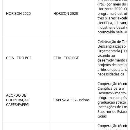
(P&I) por meio do 
Horizonte 2020. O
HORIZON 2020
HORIZON 2020
programa é estrut
três pilares: excelên
científica, liderança
industrial e desafio
promovida pela UE.
Celebração de Ter
Descentralização
Orçamentária [TDO
visando ao
CEIA - TDO PGE
CEIA - TDO PGE
desenvolvimento de
projetos de inteligê
artificial que atend
necessidades da PG
Cooperação técnica
Científica para o
Desenvolvimento d
ACORDO DE
programas de pós-
COOPERAÇÃO
CAPES/FAPEG - Bolsas
graduação stricto 
CAPES/FAPEG
Instituições de Ensi
Superior do Estado 
Goiás
Cooperação técnica