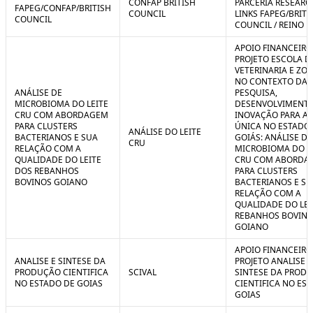
CONFAP BRITISH
PARCERIA RESEARC
FAPEG/CONFAP/BRITISH
COUNCIL
LINKS FAPEG/BRITI
COUNCIL
COUNCIL / REINO 
APOIO FINANCEIRO
PROJETO ESCOLA D
VETERINARIA E ZO
NO CONTEXTO DA
ANÁLISE DE
PESQUISA,
MICROBIOMA DO LEITE
DESENVOLVIMENTO
CRU COM ABORDAGEM
INOVAÇÃO PARA A
PARA CLUSTERS
ÚNICA NO ESTADO
ANÁLISE DO LEITE
BACTERIANOS E SUA
GOIÁS: ANÁLISE DE
CRU
RELAÇÃO COM A
MICROBIOMA DO L
QUALIDADE DO LEITE
CRU COM ABORDA
DOS REBANHOS
PARA CLUSTERS
BOVINOS GOIANO
BACTERIANOS E SU
RELAÇÃO COM A
QUALIDADE DO LEI
REBANHOS BOVIN
GOIANO
APOIO FINANCEIRO
ANALISE E SINTESE DA
PROJETO ANALISE E
PRODUÇÃO CIENTIFICA
SCIVAL
SINTESE DA PROD
NO ESTADO DE GOIAS
CIENTIFICA NO ES
GOIAS