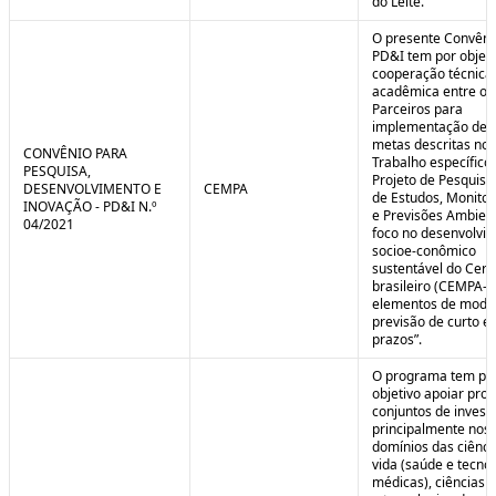
do Leite.
O presente Convêni
PD&I tem por objet
cooperação técnica
acadêmica entre os
Parceiros para
implementação de 
metas descritas no 
CONVÊNIO PARA
Trabalho específico
PESQUISA,
Projeto de Pesquisa
DESENVOLVIMENTO E
CEMPA
de Estudos, Monito
INOVAÇÃO - PD&I N.º
e Previsões Ambien
04/2021
foco no desenvolvi
socioe-conômico
sustentável do Cer
brasileiro (CEMPA-C
elementos de mode
previsão de curto e
prazos”.
O programa tem po
objetivo apoiar proj
conjuntos de invest
principalmente nos
domínios das ciênci
vida (saúde e tecno
médicas), ciências a