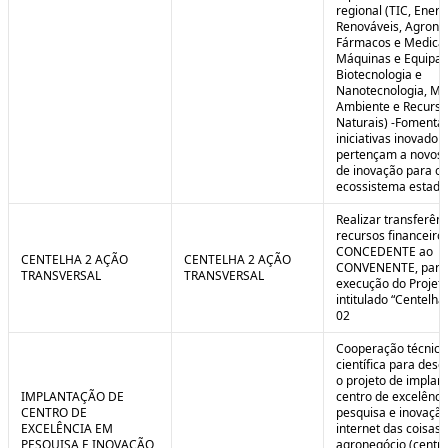
regional (TIC, Energ
Renováveis, Agrone
Fármacos e Medica
Máquinas e Equipa
Biotecnologia e
Nanotecnologia, Me
Ambiente e Recurso
Naturais) -Fomenta
iniciativas inovador
pertençam a novos
de inovação para o
ecossistema estadu
Realizar transferênc
recursos financeiros
CONCEDENTE ao
CENTELHA 2 AÇÃO
CENTELHA 2 AÇÃO
CONVENENTE, para
TRANSVERSAL
TRANSVERSAL
execução do Projet
intitulado “Centelha
02
Cooperação técnica
científica para dese
o projeto de implan
IMPLANTAÇÃO DE
centro de excelênc
CENTRO DE
pesquisa e inovaçã
EXCELÊNCIA EM
internet das coisas 
PESQUISA E INOVAÇÃO
agronegócio (centro