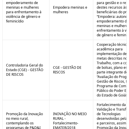
empoderamento de
para gestão e o rep
meninas e mulheres
Empodera meninas e
destes recursos às
para enfrentamento à
mulheres
beneficiárias do pro
violência de gênero e
“Empodera: autono
feminicídio
empoderamento de
meninas e mulheres
enfrentamento à vio
de gênero e feminicí
Cooperação técnica
acadêmica para
implementação de 
metas descritas no 
Trabalho, com a co
Controladoria Geral do
CGE - GESTÃO DE
de bolsas, plano est
Estado (CGE) - GESTÃO
RISCOS
parte integrante do 
DE RISCOS
“Avaliação do Prog
Gestão de Riscos, Ei
Programa de Compl
Público do Poder Ex
do Estado de Goiás”
Fortalecimento da P
Validação e Transfe
Promoção da Inovação
INOVAÇÃO NO MEIO
de Tecnologias
no meio rural,
RURAL -
desenvolvidas pela
contemplando os
Fortalecimento-
e parceiros, assim 
programas de P&D&I
EMATER/2018
Promoção da Inova