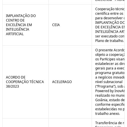
Cooperação técnica
científica entre os 
IMPLANTAÇÃO DO
para desenvolver o 
CENTRO DE
IMPLANTAÇÃO DO 
EXCELÊNCIA EM
CEIA
DE EXCELÊNCIA EM
INTELIGÊNCIA
INTELIGÊNCIA ARTI
ARTIFICIAL
ser executado conf
Plano de trabalho.
O presente Acordo 
objeto a cooperação
os ParKcipes visand
estabelecer as diret
gerais para a execu
programa gratuito 
ACORDO DE
a negócios inovado
COOPERAÇÃO TÉCNICA
ACELERAGO
nível subnacional
38/2023
(“Programa”), sob a
Powered by InovAtiv
realizado no municí
Goiânia, estado de 
conforme especific
estabelecidas no pl
trabalho anexo.
Transferência de re