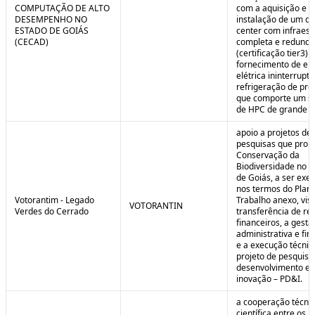
COMPUTAÇÃO DE ALTO
com a aquisição e
DESEMPENHO NO
instalação de um da
ESTADO DE GOIÁS
center com infraest
(CECAD)
completa e redunda
(certificação tier3) 
fornecimento de en
elétrica ininterrupta
refrigeração de pre
que comporte um s
de HPC de grande po
apoio a projetos de
pesquisas que pro
Conservação da
Biodiversidade no E
de Goiás, a ser exe
nos termos do Plan
Votorantim - Legado
Trabalho anexo, vis
VOTORANTIN
Verdes do Cerrado
transferência de re
financeiros, a gestã
administrativa e fin
e a execução técnic
projeto de pesquisa
desenvolvimento e
inovação – PD&I.
a cooperação técnic
científica entre os 