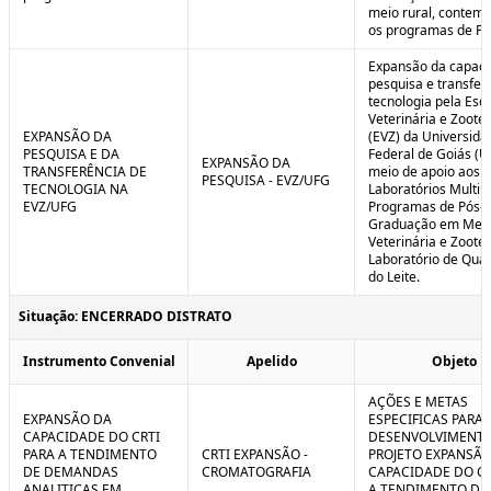
meio rural, contem
os programas de P
Expansão da capaci
pesquisa e transfer
tecnologia pela Esc
Veterinária e Zoote
EXPANSÃO DA
(EVZ) da Universida
PESQUISA E DA
Federal de Goiás (U
EXPANSÃO DA
TRANSFERÊNCIA DE
meio de apoio aos
PESQUISA - EVZ/UFG
TECNOLOGIA NA
Laboratórios Multiu
EVZ/UFG
Programas de Pós-
Graduação em Medi
Veterinária e Zoote
Laboratório de Qua
do Leite.
Situação: ENCERRADO DISTRATO
Instrumento Convenial
Apelido
Objeto
AÇÕES E METAS
EXPANSÃO DA
ESPECIFICAS PARA 
CAPACIDADE DO CRTI
DESENVOLVIMENT
PARA A TENDIMENTO
CRTI EXPANSÃO -
PROJETO EXPANSÃO
DE DEMANDAS
CROMATOGRAFIA
CAPACIDADE DO CR
ANALITICAS EM
A TENDIMENTO DE