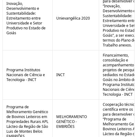
para desenvolver o 
Inovação,
“Inovação,
Desenvolvimento e
Desenvolvimento e
Sustentabilidade:
Sustentabilidade:
Estreitamento entre
Unievangélica 2020
Estreitamento entre
Universidade e Setor
Universidade e Seto
Produtivo no Estado de
Produtivo no Estado
Goiás
Goiás”, a ser execu
termos do Plano de
Trabalho anexos.
Financaimento,
consolidação e
acompanhamento d
Programa Institutos
projetos de pesquis
Nacionais de Ciência e
INCT
sediados no Estado
Tecnologia - INCT
Goiás no âmbito do
Programa Institutos
Nacionais de Ciênci
Tecnologia - INCT
Cooperação técnica
Programa de
científica entre os 
Melhoramento Genético
para desenvolver o
de Bovinos Leiteiros em
MELHORAMENTO
“Programa de
Propriedades Rurais APL
GENÉTICO -
Melhoramento Gené
Lácteo da Região de São
EMBRIÕES
Bovinos Leiteiros A
Luis de Montes Belos
Lácteo da Região d
EMBRIÕES