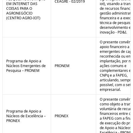
CEAGRE - 02/2019
EM INTERNET DAS
iot), visando a tran
COISAS PARA O
de recursos financei
AGRONEGÓCIO
gestão administrati
(CENTRO AGRO-IOT)
financeira e a exec
técnica de pesquisa
desenvolvimento e
inovação - PD&I.
O presente convênio
apoio financeiro a 
emergentes de cap
reconhecida ou em 
Programa de Apoio a
implantação, por m
Núcleos Emergentes de
PRONEM
ações comuns e
Pesquisa – PRONEM
complementares en
CNPq e a FAPEG,
articulando, sempr
possível, com o seto
empresarial.
O presente convêni
como objeto a trans
voluntária de recur
Programa de Apoio a
financeiros entre o
Núcleos de Excelência –
PRONEX
a FAPEG com a fina
PRONEX
de execução do pr
de Apoio a Núcleos
Excelência - PRONE