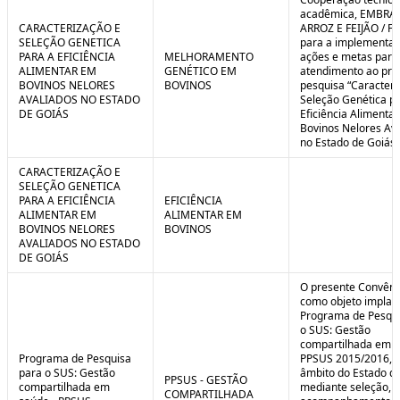
C
n
acadêmica, EMBRA
o
t
CARACTERIZAÇÃO E
ARROZ E FEIJÃO / F
n
r
SELEÇÃO GENETICA
para a implementaç
t
o
PARA A EFICIÊNCIA
MELHORAMENTO
ações e metas para
r
l
ALIMENTAR EM
GENÉTICO EM
atendimento ao pro
o
B
BOVINOS NELORES
BOVINOS
pesquisa “Caracteri
l
r
AVALIADOS NO ESTADO
Seleção Genética p
e
e
DE GOIÁS
Eficiência Alimenta
:
a
Bovinos Nelores Av
S
k
no Estado de Goiás”
i
t
CARACTERIZAÇÃO E
u
SELEÇÃO GENETICA
a
PARA A EFICIÊNCIA
EFICIÊNCIA
ç
ALIMENTAR EM
ALIMENTAR EM
ã
BOVINOS NELORES
BOVINOS
o
AVALIADOS NO ESTADO
DE GOIÁS
O presente Convêni
como objeto implan
Programa de Pesqui
o SUS: Gestão
compartilhada em s
Programa de Pesquisa
PPSUS 2015/2016, 
para o SUS: Gestão
âmbito do Estado de
PPSUS - GESTÃO
compartilhada em
mediante seleção, a
COMPARTILHADA