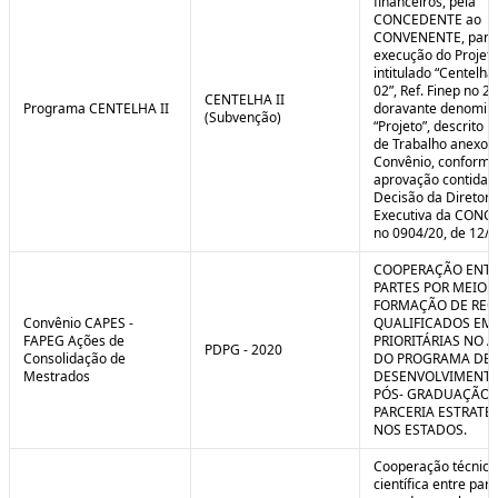
financeiros, pela
CONCEDENTE ao
CONVENENTE, para
execução do Projet
intitulado “Centelha
02”, Ref. Finep no 2
CENTELHA II
Programa CENTELHA II
doravante denomin
(Subvenção)
“Projeto”, descrito 
de Trabalho anexo a
Convênio, conforme
aprovação contida 
Decisão da Diretori
Executiva da CON
no 0904/20, de 12/1
COOPERAÇÃO ENTR
PARTES POR MEIO 
FORMAÇÃO DE REC
Convênio CAPES -
QUALIFICADOS EM
FAPEG Ações de
PRIORITÁRIAS NO 
PDPG - 2020
Consolidação de
DO PROGRAMA DE
Mestrados
DESENVOLVIMENT
PÓS- GRADUAÇÃO (
PARCERIA ESTRATÉ
NOS ESTADOS.
Cooperação técnica
científica entre par