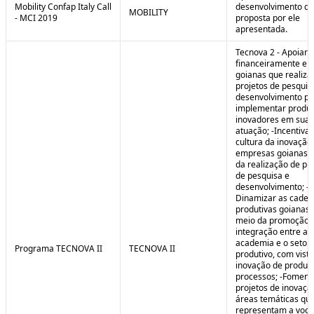
Mobility Confap Italy Call
desenvolvimento da
MOBILITY
- MCI 2019
proposta por ele
apresentada.
Tecnova 2 - Apoiar
financeiramente e
goianas que realiz
projetos de pesquis
desenvolvimento pa
implementar produ
inovadores em sua 
atuação; -Incentivar
cultura da inovação
empresas goianas 
da realização de pr
de pesquisa e
desenvolvimento; -
Dinamizar as cadei
produtivas goianas 
meio da promoção 
integração entre a
academia e o setor
Programa TECNOVA II
TECNOVA II
produtivo, com vista
inovação de produt
processos; -Foment
projetos de inovaç
áreas temáticas qu
representam a voc