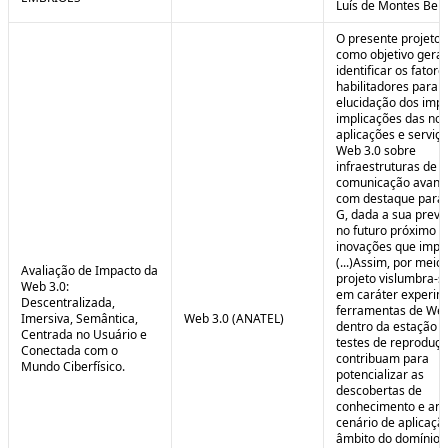
Luís de Montes Belo
O presente projeto
como objetivo geral
identificar os fatore
habilitadores para a
elucidação dos impa
implicações das no
aplicações e serviç
Web 3.0 sobre
infraestruturas de
comunicação avanç
com destaque para 
G, dada a sua preva
no futuro próximo e
inovações que impul
(...)Assim, por meio
Avaliação de Impacto da
projeto vislumbra-se
Web 3.0:
em caráter experim
Descentralizada,
ferramentas de Web
Imersiva, Semântica,
Web 3.0 (ANATEL)
dentro da estação 
Centrada no Usuário e
testes de reproduç
Conectada com o
contribuam para
Mundo Ciberfísico.
potencializar as
descobertas de
conhecimento e aná
cenário de aplicaçã
âmbito do domínio v