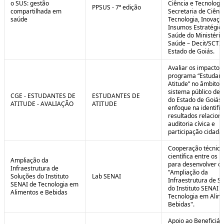
o SUS: gestão
Ciência e Tecnologi
PPSUS - 7ª edição
compartilhada em
Secretaria de Ciênci
saúde
Tecnologia, Inovaçã
Insumos Estratégic
Saúde do Ministério
Saúde – Decit/SCTI
Estado de Goiás.
Avaliar os impactos
programa “Estudant
Atitude” no âmbito 
sistema público de 
CGE - ESTUDANTES DE
ESTUDANTES DE
do Estado de Goiás
ATITUDE - AVALIAÇÃO
ATITUDE
enfoque na identifi
resultados relacion
auditoria cívica e
participação cidadã
Cooperação técnica
científica entre os 
Ampliação da
para desenvolver o 
Infraestrutura de
"Ampliação da
Soluções do Instituto
Lab SENAI
Infraestrutura de S
SENAI de Tecnologia em
do Instituto SENAI 
Alimentos e Bebidas
Tecnologia em Alim
Bebidas".
Apoio ao Beneficiár