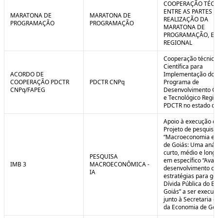
COOPERAÇÃO TÉCN
ENTRE AS PARTES P
MARATONA DE
MARATONA DE
REALIZAÇÃO DA
PROGRAMAÇÃO
PROGRAMAÇÃO
MARATONA DE
PROGRAMAÇÃO, EM
REGIONAL
Cooperação técnica
Científica para
ACORDO DE
Implementação do
COOPERAÇÃO PDCTR
PDCTR CNPq
Programa de
CNPq/FAPEG
Desenvolvimento Cie
e Tecnológico Region
PDCTR no estado de
Apoio à execução d
Projeto de pesquisa
“Macroeconomia e 
de Goiás: Uma anál
curto, médio e longo
PESQUISA
em específico “Aval
IMB 3
MACROECONÔMICA -
desenvolvimento de
IA
estratégias para ge
Dívida Pública do E
Goiás” a ser execut
junto à Secretaria 
da Economia de Goi