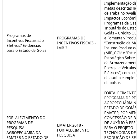
Implementação de 
metas descritas nos
de Trabalho “Avalia
Impactos Econômic
Programas de Gast
Tributário do Estad
Goiás – Crédito Ou
Programas de
PROGRAMAS DE
e Fomentar/Produzir
Incentivos Fiscais são
INCENTIVOS FISCAIS -
“Construção da Matr
Efetivos? Evidências
IMB 2
Insumo-Produto de 
para o Estado de Goiás
(MIP_GO)” e “Estudo
Estratégico Sobre S
de Armazenamento
Energia e Veículos
Elétricos”, com a c
de auxílio e implem
de bolsas,
FORTALECIMENTO 
PROGRAMA DE PES
AGROPECUÁRIA NO
ESTADO DE GOIÁS 
EMATER, POR MEIO
FORLALECIMENTO DO
CONCESSÃO DE BO
PROGRAMA DE
DE AUXÍLIO À PESQ
EMATER 2018 -
PESQUISA
PARA O PROJETO
FORTALECIMENTO
AGROPECUARIA DA
TECNOLOGIAS DE
PESQUISA
EMATER NO ESTADO DE
PRODUÇÃO DE SE