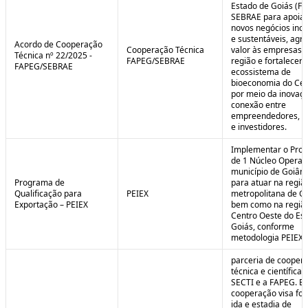
Estado de Goiás (F
SEBRAE para apoiar
novos negócios ino
e sustentáveis, agr
Acordo de Cooperação
Cooperação Técnica
valor às empresas 
Técnica nº 22/2025 -
FAPEG/SEBRAE
região e fortalecer 
FAPEG/SEBRAE
ecossistema de
bioeconomia do Cer
por meio da inovaçã
conexão entre
empreendedores, 
e investidores.
Implementar o Pro
de 1 Núcleo Operac
município de Goiâni
Programa de
para atuar na regiã
Qualificação para
PEIEX
metropolitana de Go
Exportação – PEIEX
bem como na regiã
Centro Oeste do Es
Goiás, conforme
metodologia PEIEX.
parceria de cooper
técnica e científica 
SECTI e a FAPEG. E
cooperação visa fo
ida e estadia de