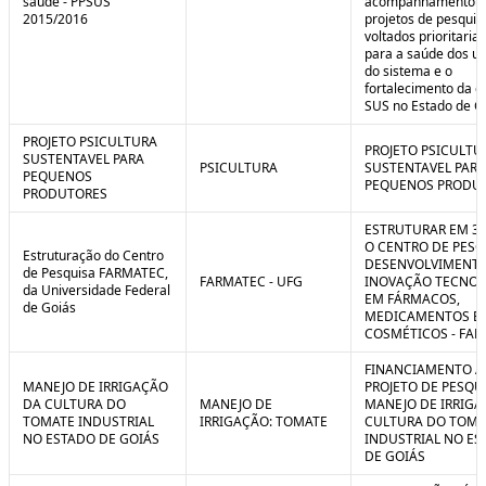
saúde - PPSUS
acompanhamento d
2015/2016
projetos de pesquis
voltados prioritari
para a saúde dos us
do sistema e o
fortalecimento da g
SUS no Estado de G
PROJETO PSICULTURA
PROJETO PSICULTU
SUSTENTAVEL PARA
PSICULTURA
SUSTENTAVEL PARA
PEQUENOS
PEQUENOS PRODU
PRODUTORES
ESTRUTURAR EM 3
O CENTRO DE PESQ
Estruturação do Centro
DESENVOLVIMENTO
de Pesquisa FARMATEC,
FARMATEC - UFG
INOVAÇÃO TECNOL
da Universidade Federal
EM FÁRMACOS,
de Goiás
MEDICAMENTOS E
COSMÉTICOS - FA
FINANCIAMENTO A
MANEJO DE IRRIGAÇÃO
PROJETO DE PESQU
DA CULTURA DO
MANEJO DE
MANEJO DE IRRIGA
TOMATE INDUSTRIAL
IRRIGAÇÃO: TOMATE
CULTURA DO TOMA
NO ESTADO DE GOIÁS
INDUSTRIAL NO ES
DE GOIÁS