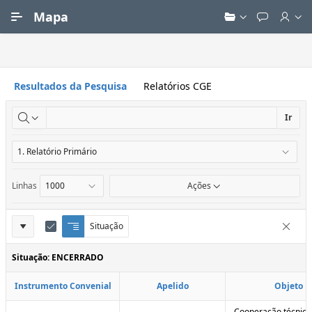
Ir para Conteúdo Principal
Mapa
Resultados da Pesquisa
Relatórios CGE
Ir
Linhas
Ações
Definições
Situação
Q
E
Remove
u
d
do
e
i
Situação: ENCERRADO
Relatório
b
t
r
a
Instrumento Convenial
Apelido
Objeto
a
r
d
C
e
o
Cooperação técnica