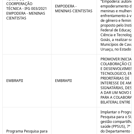
"Empodera: autono
COORPERAÇÃO
EMPODERA -
empoderamento de
TÉCNICA - IFG 003/2021
MENINAS CIENTISTAS
meninas e mulheres
EMPODERA - MENINAS
enfrentamento à vio
CIENTISTAS
de gênero e feminicí
proposto pelo Instit
Federal de Educaçã
Ciência e Tecnologi
Goiás, a realizar-se
Municípios de Caval
Uruaçu, no Estado d
PROMOVER INICIAT
COLABORAÇÃO CIE
E DESENVOLVIMEN
TECNOLOGICO, EM
PRIORITÁRIAS DE
EMBRAPII
EMBRAPII
INTERESSE DE AMB
SIGNATÁRIAS, DES
A DAR UM NOVO I
PARA A COLABORA
BILATERAL ENTRE 
Implantar o Progra
Pesquisa para o SU
gestão compartilha
saúde (PPSUS), 7ª E
Programa Pesquisa para
do Departamento d