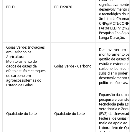
significativamente 
PELD
PELD/2020
desenvolvimento cie
e tecnológico do Paí
âmbito da Chamad
CNPq/MCTI/CONFA
FAPs/PELD nº 21/20
Pesquisa Ecológica 
Longa Duração.
Goiás Verde: Inovações
Desenvolver um sis
em Carbono na
monitoramento par
Agricultura -
gestão de gases de 
Monitoramento de
estufa e estoque de
dados de gases de
Goiás Verde - Carbono
carbono, bem como
efeito estufa e estoques
subsidiar o poder p
de carbono em
desenvolvimento de
agroecossistemas do
políticas públicas.
Estado de Goiás
Expansão da capaci
pesquisa e transfer
tecnologia pela Esc
Veterinária e Zoote
Qualidade do Leite
Qualidade do Leite
(EVZ) da Universida
Federal de Goiás (U
meio de apoio ao
Laboratório de Qua