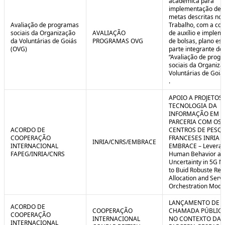
acadêmica para
implementação de 
metas descritas no 
Avaliação de programas
Trabalho, com a co
sociais da Organização
AVALIAÇÃO
de auxílio e implem
da Voluntárias de Goiás
PROGRAMAS OVG
de bolsas, plano est
(OVG)
parte integrante do 
“Avaliação de prog
sociais da Organiza
Voluntárias de Goiá
.
APOIO A PROJETOS
TECNOLOGIA DA
INFORMAÇÃO EM
PARCERIA COM OS
ACORDO DE
CENTROS DE PESQ
COOPERAÇÃO
FRANCESES INRIA E
INRIA/CNRS/EMBRACE
INTERNACIONAL
EMBRACE – Leverag
FAPEG/INRIA/CNRS
Human Behavior an
Uncertainty in 5G N
to Buid Robuste Re
Allocation and Serv
Orchestration Mode
LANÇAMENTO DE
ACORDO DE
COOPERAÇÃO
CHAMADA PÚBLICA
COOPERAÇÃO
INTERNACIONAL
NO CONTEXTO DA
INTERNACIONAL