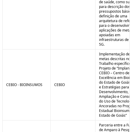
de saúde, como sub
para descrição dos
pressupostos básic
definição de uma
arquitetura de refe
para o desenvolvim
aplicações de meta
apoiadas em
infraestruturas de 
5G.
Implementação de 
metas descritas no 
Trabalho específico
Projeto de “Implant
CEBIO – Centro de
Excelência em Bioi
do Estado de Goiás 
CEBIO - BIOINSUMOS
CEBIO
e Estratégias para o
Desenvolvimento,
Ampliação e Consol
do Uso de Tecnolog
Ancoradas no Prog
Estadual Bioinsumo
Estado de Goiás”
Parceria entre a Fu
de Amparo à Pesqui