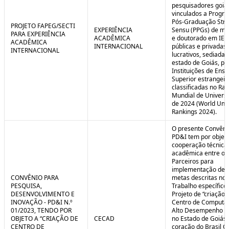
pesquisadores goia
vinculados a Progr
Pós-Graduação Stri
PROJETO FAPEG/SECTI
EXPERIÊNCIA
Sensu (PPGs) de me
PARA EXPERIÊNCIA
ACADÊMICA
e doutorado em IES
ACADÊMICA
INTERNACIONAL
públicas e privadas
INTERNACIONAL
lucrativos, sediadas
estado de Goiás, pa
Instituições de Ensi
Superior estrangei
classificadas no Ra
Mundial de Univers
de 2024 (World Univ
Rankings 2024).
O presente Convêni
PD&I tem por objet
cooperação técnica
acadêmica entre os
Parceiros para
implementação de 
CONVÊNIO PARA
metas descritas no 
PESQUISA,
Trabalho específico
DESENVOLVIMENTO E
Projeto de “criação 
INOVAÇÃO - PD&I N.º
Centro de Computa
01/2023, TENDO POR
Alto Desempenho (
OBJETO A “CRIAÇÃO DE
CECAD
no Estado de Goiás,
CENTRO DE
coração do Brasil Ce