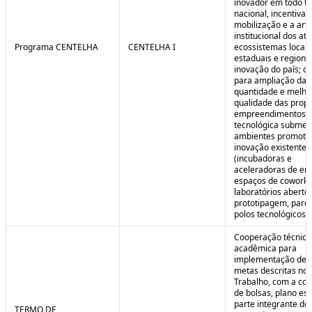
inovador em todo ter
nacional, incentivan
mobilização e a art
institucional dos at
Programa CENTELHA
CENTELHA I
ecossistemas locais
estaduais e regiona
inovação do país; co
para ampliação da
quantidade e melho
qualidade das prop
empreendimentos d
tecnológica submet
ambientes promoto
inovação existentes
(incubadoras e
aceleradoras de em
espaços de coworki
laboratórios aberto
prototipagem, parq
polos tecnológicos et
Cooperação técnica
acadêmica para
implementação de 
metas descritas no 
Trabalho, com a co
de bolsas, plano est
parte integrante do 
TERMO DE