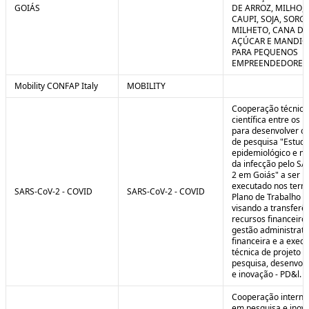
GOIÁS
DE ARROZ, MILHO, F
CAUPI, SOJA, SORG
MILHETO, CANA DE
AÇÚCAR E MANDI
PARA PEQUENOS
EMPREENDEDORES 
Mobility CONFAP Italy
MOBILITY
Cooperação técnica
científica entre os 
para desenvolver o 
de pesquisa "Estud
epidemiológico e m
da infecção pelo SA
2 em Goiás" a ser
executado nos term
SARS-CoV-2 - COVID
SARS-CoV-2 - COVID
Plano de Trabalho a
visando a transferê
recursos financeiros
gestão administrati
financeira e a exec
técnica de projeto d
pesquisa, desenvol
e inovação - PD&l.
Cooperação interna
em pesquisa e inov