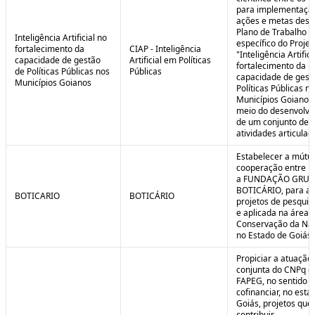
para implementaçã
ações e metas descr
Plano de Trabalho
Inteligência Artificial no
específico do Projet
fortalecimento da
CIAP - Inteligência
"Inteligência Artifici
capacidade de gestão
Artificial em Políticas
fortalecimento da
de Políticas Públicas nos
Públicas
capacidade de gest
Municípios Goianos
Políticas Públicas n
Municípios Goianos
meio do desenvolvi
de um conjunto de
atividades articulad
Estabelecer a mútu
cooperação entre F
a FUNDAÇÃO GRU
BOTICÁRIO, para ap
BOTICARIO
BOTICÁRIO
projetos de pesquis
e aplicada na área 
Conservação da Na
no Estado de Goiás.
Propiciar a atuação
conjunta do CNPq e
FAPEG, no sentido 
cofinanciar, no esta
Goiás, projetos que
contribuir