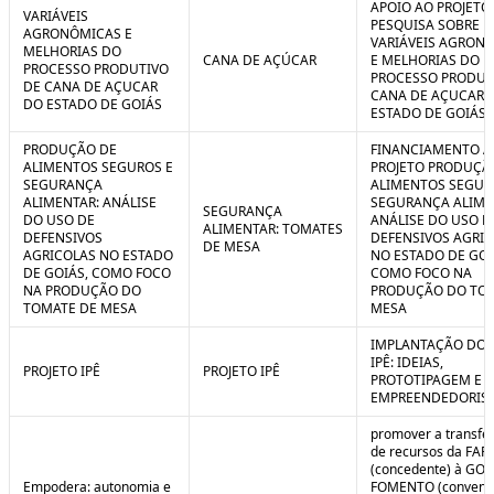
APOIO AO PROJETO
VARIÁVEIS
PESQUISA SOBRE
AGRONÔMICAS E
VARIÁVEIS AGRON
MELHORIAS DO
CANA DE AÇÚCAR
E MELHORIAS DO
PROCESSO PRODUTIVO
PROCESSO PRODUT
DE CANA DE AÇUCAR
CANA DE AÇUCAR 
DO ESTADO DE GOIÁS
ESTADO DE GOIÁS
PRODUÇÃO DE
FINANCIAMENTO A
ALIMENTOS SEGUROS E
PROJETO PRODUÇÃ
SEGURANÇA
ALIMENTOS SEGUR
ALIMENTAR: ANÁLISE
SEGURANÇA ALIME
SEGURANÇA
DO USO DE
ANÁLISE DO USO D
ALIMENTAR: TOMATES
DEFENSIVOS
DEFENSIVOS AGRI
DE MESA
AGRICOLAS NO ESTADO
NO ESTADO DE GOI
DE GOIÁS, COMO FOCO
COMO FOCO NA
NA PRODUÇÃO DO
PRODUÇÃO DO TO
TOMATE DE MESA
MESA
IMPLANTAÇÃO DO 
IPÊ: IDEIAS,
PROJETO IPÊ
PROJETO IPÊ
PROTOTIPAGEM E
EMPREENDEDORIS
promover a transfe
de recursos da FAP
(concedente) à GOI
Empodera: autonomia e
FOMENTO (convene