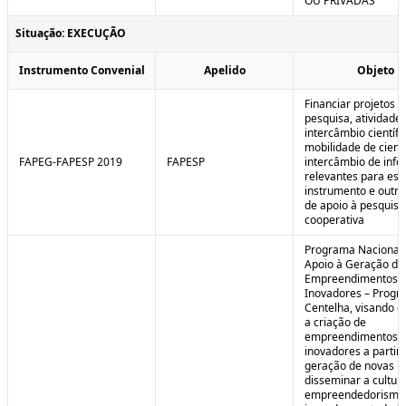
OU PRIVADAS
Situação: EXECUÇÃO
Instrumento Convenial
Apelido
Objeto
Financiar projetos d
pesquisa, atividade
intercâmbio científi
mobilidade de cienti
FAPEG-FAPESP 2019
FAPESP
intercâmbio de inf
relevantes para est
instrumento e outra
de apoio à pesquisa
cooperativa
Programa Nacional
Apoio à Geração de
Empreendimentos
Inovadores – Prog
Centelha, visando e
a criação de
empreendimentos
inovadores a partir 
geração de novas id
disseminar a cultur
empreendedorismo