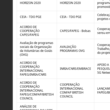
HORIZON 2020
HORIZON 2020
programa 
promovid
Celebraç
CEIA - TDO PGE
CEIA - TDO PGE
projetos 
ACORDO DE
Cooperaç
COOPERAÇÃO
CAPES/FAPEG - Bolsas
sensu em 
CAPES/FAPEG
Avaliação de programas
Cooperaç
sociais da Organização
AVALIAÇÃO
Trabalho,
da Voluntárias de Goiás
PROGRAMAS OVG
do projet
(OVG)
ACORDO DE
APOIO A
COOPERAÇÃO
INRIA/CNRS/EMBRACE
PESQUISA
INTERNACIONAL
5G Netwo
FAPEG/INRIA/CNRS
ACORDO DE
COOPERAÇÃO
COOPERAÇÃO
INTERNACIONAL
LANÇAME
INTERNACIONAL
CONFAP BRITISH
FAPEG/B
FAPEG/CONFAP/BRITISH
COUNCIL
COUNCIL
ANÁLISE DE