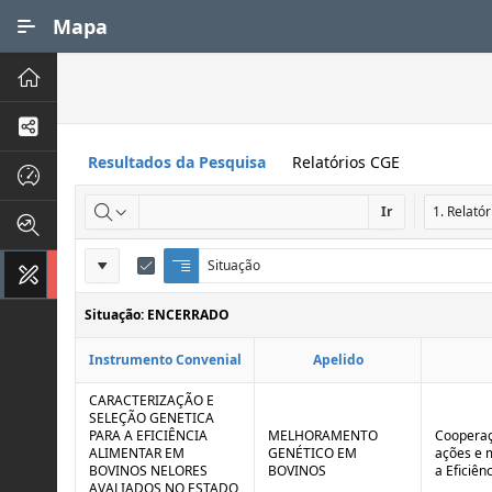
Ir para Conteúdo Principal
Mapa
Principal
Processos de Negócios
Resultados da Pesquisa
Relatórios CGE
Dados INPI
Ir
Indicadores FAPEG
Definições
Situação
Q
E
Instrumentos de Gestão
u
d
do
e
i
Situação: ENCERRADO
Relatório
b
t
r
a
Instrumento Convenial
Apelido
a
r
d
C
e
o
CARACTERIZAÇÃO E
C
n
SELEÇÃO GENETICA
o
t
PARA A EFICIÊNCIA
MELHORAMENTO
Cooperaç
n
r
ALIMENTAR EM
GENÉTICO EM
ações e 
t
o
BOVINOS NELORES
BOVINOS
a Eficiên
r
l
AVALIADOS NO ESTADO