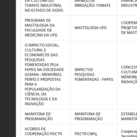
DA CULTURA DO
MANEJO DE
FINANCI
TOMATE INDUSTRIAL
IRRIGAÇÃO: TOMATE
INDUSTR
NO ESTADO DE GOIÁS
PROGRAMA DE
COOPERA
MASTOLOGIA DA
MASTOLOGIA UFG
PROJETO
FACULDADE DE
DE MAST
MEDICINA DA UFG
O IMPACTO SOCIAL,
CULTURAL E
ECONOMICOS DAS
PESQUISAS
FOMENTADAS PELA
CONCESS
FAPEG NA SOCIEDADE
IMPACTOS
CULTURA
GOIANA : MEMORIAS,
PESQUISAS
MEMORIA
PERFIS E PROPOSTAS
FOMENTADAS - FAPEG
INOVAÇ
PARA A
POPULARIZAÇÃO DA
CIÊNCIA, DA
TECNOLOGIA E DA
INOVAÇÃO
MARATONA DE
MARATONA DE
ESTABEL
PROGRAMAÇÃO
PROGRAMAÇÃO
MARATON
ACORDO DE
Cooperaç
COOPERAÇÃO PDCTR
PDCTR CNPq
Tecnológ