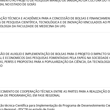
AMENTO AO PROJETO DE PESQUISA MANEJO DE IRRIGAÇÃO DA CULTURA DO 
IAL NO ESTADO DE GOIÁS
ÇÃO TÉCNICA E ACADÊMICA PARA A CONCESSÃO DE BOLSAS E FINANCIAMEN
S DE PESQUISA CIENTÍFICA, TECNOLÓGICA E DE INOVAÇÃO VINCULADOS AO
OLOGIA DA FACULDADE DE MEDICINA DA UFG
ÃO DE AUXILIO E IMPLEMENTAÇÃO DE BOLSAS PARA O PROJETO O IMPACTO S
L E ECONOMICOS DAS PESQUISAS FOMENTADAS PELA FAPEG NA SOCIEDADE 
S, PERFIS E PROPOSTAS PARA A POPULARIZAÇÃO DA CIÊNCIA, DA TECNOLOGI
ÃO
ECIMENTO DE COOPERAÇÃO TÉCNICA ENTRE AS PARTES PARA A REALIZAÇÃO 
A DE PROGRAMAÇÃO, EM FASE REGIONAL
ão técnica-Científica para Implementação do Programa de Desenvolvimento Cien
ico Regional - PDCTR no estado de Goiás