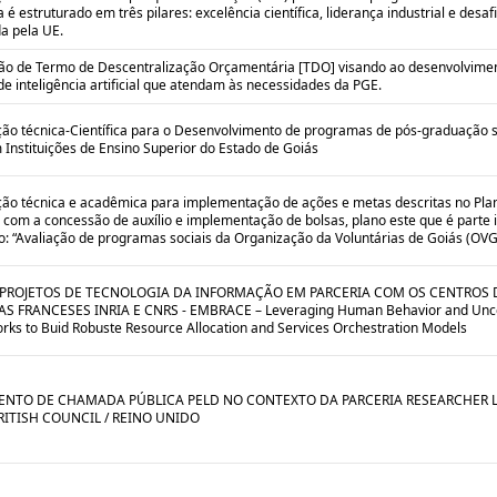
é estruturado em três pilares: excelência científica, liderança industrial e desaf
a pela UE.
ão de Termo de Descentralização Orçamentária [TDO] visando ao desenvolvime
de inteligência artificial que atendam às necessidades da PGE.
ão técnica-Científica para o Desenvolvimento de programas de pós-graduação s
Instituições de Ensino Superior do Estado de Goiás
ão técnica e acadêmica para implementação de ações e metas descritas no Pla
 com a concessão de auxílio e implementação de bolsas, plano este que é parte 
o: “Avaliação de programas sociais da Organização da Voluntárias de Goiás (OVG)
 PROJETOS DE TECNOLOGIA DA INFORMAÇÃO EM PARCERIA COM OS CENTROS 
S FRANCESES INRIA E CNRS - EMBRACE – Leveraging Human Behavior and Uncer
rks to Buid Robuste Resource Allocation and Services Orchestration Models
NTO DE CHAMADA PÚBLICA PELD NO CONTEXTO DA PARCERIA RESEARCHER L
RITISH COUNCIL / REINO UNIDO