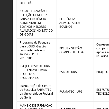
o
B
DE GOIÁS
l
r
e
e
CARACTERIZAÇÃO E
:
a
SELEÇÃO GENETICA
S
k
PARA A EFICIÊNCIA
EFICIÊNCIA
i
ALIMENTAR EM
ALIMENTAR EM
t
BOVINOS NELORES
BOVINOS
u
AVALIADOS NO ESTADO
a
DE GOIÁS
ç
ã
Programa de Pesquisa
O presen
o
para o SUS: Gestão
PPSUS - GESTÃO
comparti
compartilhada em
COMPARTILHADA
apoio e 
saúde - PPSUS
usuários 
2015/2016
PROJETO PSICULTURA
SUSTENTAVEL PARA
PSICULTURA
PROJETO
PEQUENOS
PRODUTORES
Estruturação do Centro
de Pesquisa FARMATEC,
ESTRUTU
FARMATEC - UFG
da Universidade Federal
TECNOLÓ
de Goiás
MANEJO DE IRRIGAÇÃO