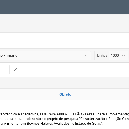
Linhas
Remover Interrupção de Controle
Objeto
ão técnica e acadêmica, EMBRAPA ARROZ E FEIJÃO / FAPEG, para a implementa
metas para o atendimento ao projeto de pesquisa “Caracterização e Seleção Gen
cia Alimentar em Bovinos Nelores Avaliados no Estado de Goiás”.