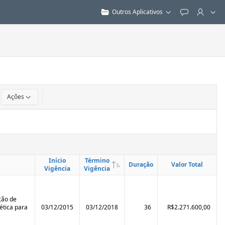
Outros Aplicativos
Feedback
Ações
Início
Término
Duração
Valor Total
Vigência
Vigência
ção de
ética para
03/12/2015
03/12/2018
36
R$2.271.600,00