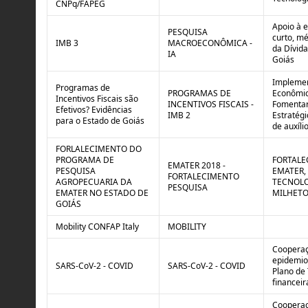
CNPq/FAPEG
Apoio à 
PESQUISA
curto, mé
IMB 3
MACROECONÔMICA -
da Dívida
IA
Goiás
Implemen
Programas de
PROGRAMAS DE
Econômic
Incentivos Fiscais são
INCENTIVOS FISCAIS -
Fomentar
Efetivos? Evidências
IMB 2
Estratég
para o Estado de Goiás
de auxíli
FORLALECIMENTO DO
PROGRAMA DE
FORTALE
EMATER 2018 -
PESQUISA
EMATER,
FORTALECIMENTO
AGROPECUARIA DA
TECNOLO
PESQUISA
EMATER NO ESTADO DE
MILHETO
GOIÁS
Mobility CONFAP Italy
MOBILITY
Cooperaçã
epidemio
SARS-CoV-2 - COVID
SARS-CoV-2 - COVID
Plano de 
financeir
Cooperaç