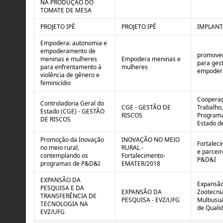
NA PRODUÇÃO DO
TOMATE DE MESA
PROJETO IPÊ
PROJETO IPÊ
IMPLANT
Empodera: autonomia e
empoderamento de
promover
meninas e mulheres
Empodera meninas e
para gest
para enfrentamento à
mulheres
empodera
violência de gênero e
feminicídio
Cooperaç
Controladoria Geral do
CGE - GESTÃO DE
Trabalho,
Estado (CGE) - GESTÃO
RISCOS
Programa
DE RISCOS
Estado de
Promoção da Inovação
INOVAÇÃO NO MEIO
Fortalec
no meio rural,
RURAL -
e parcei
contemplando os
Fortalecimento-
P&D&I
programas de P&D&I
EMATER/2018
EXPANSÃO DA
Expansão 
PESQUISA E DA
EXPANSÃO DA
Zootecnia
TRANSFERÊNCIA DE
PESQUISA - EVZ/UFG
Multiusu
TECNOLOGIA NA
de Qualid
EVZ/UFG