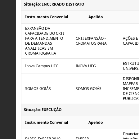
Situação: ENCERRADO DISTRATO
Instrumento Convenial
Apelido
EXPANSÃO DA
CAPACIDADE DO CRTI
PARA A TENDIMENTO
CRTI EXPANSÃO -
AÇÕES E
DE DEMANDAS
CROMATOGRAFIA
CAPACID
ANALITICAS EM
CROMATOGRAFIA
ESTRUTU
Inova Campus UEG
INOVA UEG
UNIVERS
DISPONI
MAPEAR 
SOMOS GOIÁS
SOMOS GOIÁS
INCREME
DE CIEN
PUBLICA
Situação: EXECUÇÃO
Instrumento Convenial
Apelido
Financiar
FAPEG-FAPESP 2019
FAPESP
intercâm