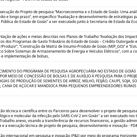
execução do Projeto de pesquisa “Macroeconomia e o Estado de Goiás: Uma anál
dio e longo prazo”, em específico “Avaliação e desenvolvimento de estratégias 
 Pública do Estado de Goiás” a ser executado junto à Secretaria de Estado da E
tação de ações e metas descritas nos Planos de Trabalho “Avaliação dos Impac
os dos Programas de Gasto Tributário do Estado de Goiás – Crédito Outorgado 
/Produzir”, “Construção da Matriz de Insumo-Produto de Goiás (MIP_GO)” e “Est
ico Sobre Sistemas de Armazenamento de Energia e Veículos Elétricos”, com a c
o e implementação de bolsas,
CIMENTO DO PROGRAMA DE PESQUISA AGROPECUÁRIA NO ESTADO DE GOIÁS
 POR MEIO DE CONCESSÃO DE BOLSAS E DE AUXÍLIO À PESQUISA PARA O PROJ
GIAS DE PRODUÇÃO DE SEMENTES DE ARROZ, MILHO, FEIJÃO, CAUPI, SOJA, S
, CANA DE AÇÚCAR E MANDIOCA PARA PEQUENOS EMPREENDEDORES RURAIS
o técnica e científica entre os Parceiros para desenvolver o projeto de pesquis
lógico e molecular da infecção pelo SARS-CoV-2 em Goiás" a ser executado nos
Trabalho anexo, visando a transferência de recursos financeiros, a gestão admini
a e a execução técnica de projeto de pesquisa, desenvolvimento e inovação - PD&
ão internacional em pesquisa e inovação (P&I) por meio do programa Horizonte