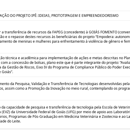
AÇÃO DO PROJETO IPÊ: IDEIAS, PROTOTIPAGEM E EMPREENDEDORISMO
 a transferência de recursos da FAPEG (concedente) à GOIÁS FOMENTO (conve
ão e o repasse destes recursos às beneficiárias do projeto “Empodera: autonom
mento de meninas e mulheres para enfrentamento à violência de gênero e femin
ão técnica e acadêmica para implementação de ações e metas descritas no Pla
 com a concessão de bolsas, plano este que é parte integrante do projeto: “Avali
 da Gestão de Riscos, Eixo IV do Programa de Compliance Público do Poder Exec
 Goiás”.
imento da Pesquisa, Validação e Transferência de Tecnologias desenvolvidas pe
ros, assim como a Promoção da Inovação no meio rural, contemplando os progr
da capacidade de pesquisa e transferência de tecnologia pela Escola de Veterin
 (EVZ) da Universidade Federal de Goiás (UFG) por meio de apoio aos Laboratór
ários, Programas de Pós-Graduação em Medicina Veterinária e Zootecnia e ao L
ade do Leite.