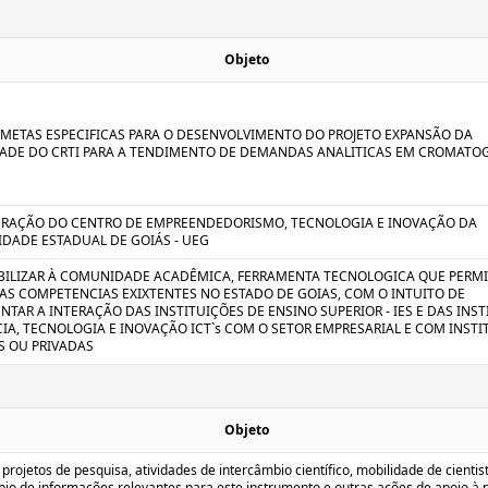
Objeto
 METAS ESPECIFICAS PARA O DESENVOLVIMENTO DO PROJETO EXPANSÃO DA
ADE DO CRTI PARA A TENDIMENTO DE DEMANDAS ANALITICAS EM CROMATO
RAÇÃO DO CENTRO DE EMPREENDEDORISMO, TECNOLOGIA E INOVAÇÃO DA
IDADE ESTADUAL DE GOIÁS - UEG
BILIZAR À COMUNIDADE ACADÊMICA, FERRAMENTA TECNOLOGICA QUE PERMI
AS COMPETENCIAS EXIXTENTES NO ESTADO DE GOIAS, COM O INTUITO DE
NTAR A INTERAÇÃO DAS INSTITUIÇÕES DE ENSINO SUPERIOR - IES E DAS INS
CIA, TECNOLOGIA E INOVAÇÃO ICT`s COM O SETOR EMPRESARIAL E COM INSTI
S OU PRIVADAS
Objeto
 projetos de pesquisa, atividades de intercâmbio científico, mobilidade de cientis
bio de informações relevantes para este instrumento e outras ações de apoio à 